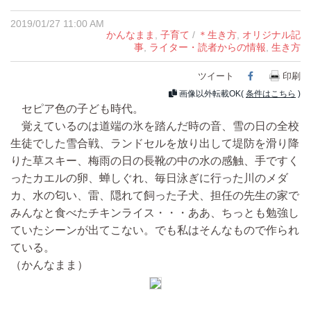
2019/01/27 11:00 AM
かんなまま
,
子育て
/
＊生き方
,
オリジナル記
事
,
ライター・読者からの情報
,
生き方
ツイート
Facebook
印刷
画像以外転載OK(
条件はこちら
)
セピア色の子ども時代。
覚えているのは道端の氷を踏んだ時の音、雪の日の全校
生徒でした雪合戦、ランドセルを放り出して堤防を滑り降
りた草スキー、梅雨の日の長靴の中の水の感触、手ですく
ったカエルの卵、蝉しぐれ、毎日泳ぎに行った川のメダ
カ、水の匂い、雷、隠れて飼った子犬、担任の先生の家で
みんなと食べたチキンライス・・・ああ、ちっとも勉強し
ていたシーンが出てこない。でも私はそんなもので作られ
ている。
（かんなまま）