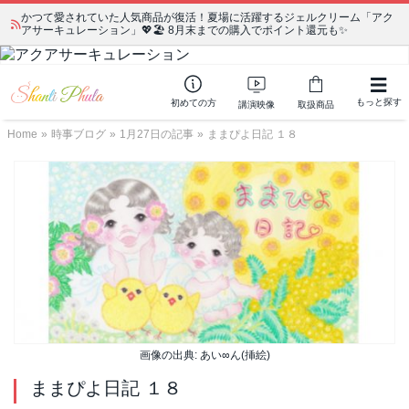
かつて愛されていた人気商品が復活！夏場に活躍するジェルクリーム「アク
アサーキュレーション」💖🏖️ 8月末までの購入でポイント還元も✨
もっと探す
初めての方
講演映像
取扱商品
Home
»
時事ブログ
»
1月27日の記事
»
ままぴよ日記 １８
画像の出典: あい∞ん(挿絵)
ままぴよ日記 １８