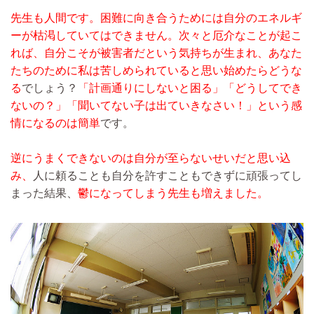
先生も人間です。困難に向き合うためには自分のエネルギ
ーが枯渇していてはできません。
次々と厄介なことが起こ
れば、自分こそが被害者だという気持ちが生まれ、あなた
たちのために私は苦しめられていると思い始めたらどうな
る
でしょう？
「計画通りにしないと困る」「どうしてでき
ないの？」「聞いてない子は出ていきなさい！」という感
情になるのは簡単
です。
逆にうまくできないのは自分が至らないせいだと思い込
み、
人に頼ることも自分を許すこともできずに頑張ってし
まった結果、
鬱になってしまう先生も増えました。