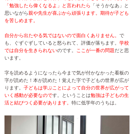
「勉強したら偉くなるよ」と言われたら
「そうかなあ」と
思いながら
親や先生が喜ぶから頑張ります。期待が子ども
を苦しめます。
自分から出たやる気ではないので面白くありません。
で
も、ぐずぐずしていると怒られて、評価が落ちます。
学校
では自分を生きられない
のです。
ここが一番の問題
だと思
います。
字を読めるようになったら今まで気が付かなかった看板の
字が読めた！本が読めた！覚えた字で子どもの世界が広が
ります。
子どもは学ぶことによって自分の世界が広がって
いく感動が必要なので
す。ということは
勉強は子どもの生
活と結びつく必要があります。
特に低学年のうちは。