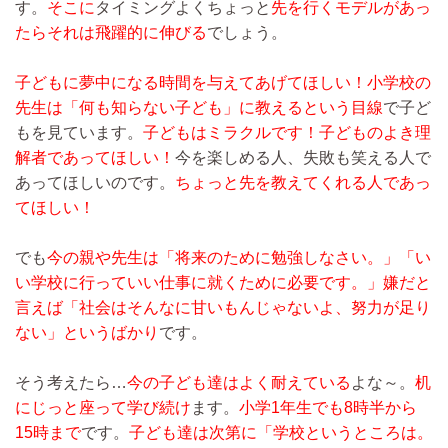
す。
そこに
タイミングよくちょっと
先を行くモデルがあっ
たらそれは飛躍的に伸びる
でしょう。
子どもに夢中になる時間を与えてあげてほしい！
小学校の
先生は「何も知らない子ども」に教えるという目線
で子ど
もを見ています。
子どもはミラクルです！子どものよき理
解者であってほしい！
今を楽しめる人、失敗も笑える人で
あってほしいのです。
ちょっと先を教えてくれる人であっ
てほしい！
でも
今の親や先生は「将来のために勉強しなさい。」「い
い学校に行っていい仕事に就くために必要です。」嫌だと
言えば「社会はそんなに甘いもんじゃないよ、努力が足り
ない」というばかり
です。
そう考えたら…
今の子ども達はよく耐えている
よな～。
机
にじっと座って学び続け
ます。
小学1年生でも8時半から
15時まで
です。
子ども達は次第に「学校というところは。