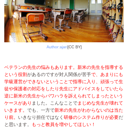
Author:ajari
[CC BY]
ベテランの先生の悩みもあります。
新米の先生を指導する
という役割
があるのですが対人関係が苦手
で、あまりにも
学級運営ができないということで指導に入り、頑張って生
徒や保護者の対応をしたり先生にアドバイスをしていたら
逆に新米の先生からパワハラを訴えられてしまったという
ケースがあり
ました。こんなことで
まじめな先生が壊れて
いきます。
でも、一方で
新米の先生がわからないのは当た
り前。
いきなり担任ではなく
研修のシステム作りが必要
だ
と思います。
もっと教員を増やしてほしい！