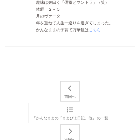
趣味は夫曰く「備蓄とマントラ」（笑）
体癖 ２－５
月のヴァータ
年を重ねて人生一巡りを過ぎてしまった。
かんなままの子育て万華鏡は
こちら
前回へ
「かんなままの「ままぴよ日記」他」 の一覧
次回へ