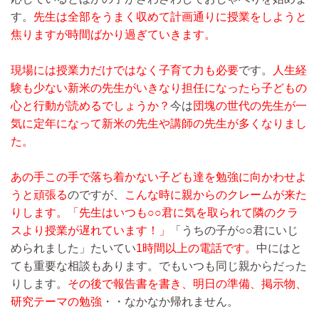
す。
先生は全部をうまく収めて計画通りに授業をしようと
焦りますが時間ばかり過ぎていきます。
現場には授業力だけではなく子育て力も必要
です。
人生経
験も少ない新米の先生がいきなり担任になったら子どもの
心と行動が読めるでしょうか？
今は
団塊の世代の先生が一
気に定年になって新米の先生や講師の先生が多くなりまし
た。
あの手この手で落ち着かない子ども達を勉強に向かわせよ
うと頑張る
のですが、
こんな時に親からのクレームが来た
りします。「先生はいつも○○君に気を取られて隣のクラ
スより授業が遅れています！」
「うちの子が○○君にいじ
められました」たいてい
1時間以上の電話です。
中にはと
ても重要な相談もあります。でもいつも同じ親からだった
りします。
その後で報告書を書き、明日の準備、掲示物、
研究テーマの勉強
・・なかなか帰れません。