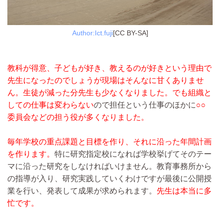
Author:Ict.fuji
[CC BY-SA]
教科が得意、子どもが好き、教えるのが好きという理由で
先生になったのでしょうが現場はそんなに甘くありませ
ん。
生徒が減った分先生も少なくなりました。
でも組織と
しての仕事は変わらない
ので担任という仕事のほかに
○○
委員会などの担う役が多くなりました。
毎年学校の重点課題と目標を作り、それに沿った年間計画
を作ります。
特に研究指定校になれば学校挙げてそのテー
マに沿った研究をしなければいけません。教育事務所から
の指導が入り、研究実践していくわけですが最後に公開授
業を行い、発表して成果が求められます。
先生は本当に多
忙です。