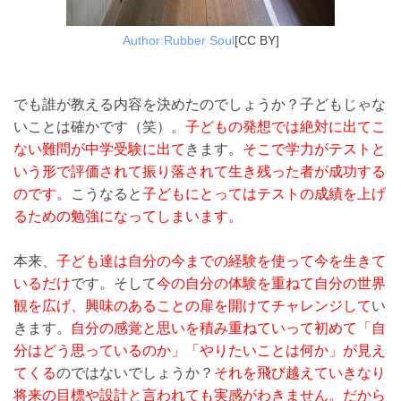
Author:Rubber Soul
[CC BY]
でも誰が教える内容を決めたのでしょうか？子どもじゃな
いことは確かです（笑）。
子どもの発想では絶対に出てこ
ない難問が中学受験に出て
きます。
そこで学力がテストと
いう形で評価されて振り落されて生き残った者が成功する
のです。
こうなると
子どもにとってはテストの成績を上げ
るための勉強になってしまいます。
本来、
子ども達は自分の今までの経験を使って今を生きて
いるだけ
です。そして
今の自分の体験を重ねて自分の世界
観を広げ、興味のあることの扉を開けてチャレンジして
い
きます。
自分の感覚と思いを積み重ねていって初めて「自
分はどう思っているのか」「やりたいことは何か」が見え
てくる
のではないでしょうか？
それを飛び越えていきなり
将来の目標や設計と言われても実感がわきません。
だから