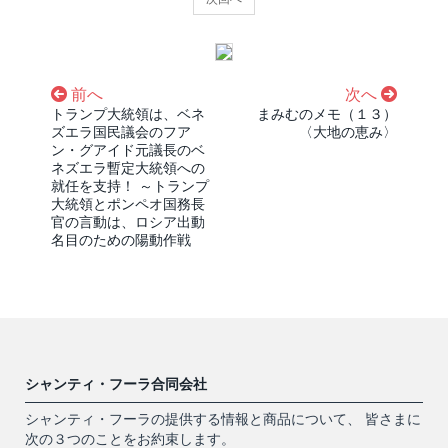
前へ
次へ
トランプ大統領は、ベネ
まみむのメモ（１３）
ズエラ国民議会のフア
〈大地の恵み〉
ン・グアイド元議長のベ
ネズエラ暫定大統領への
就任を支持！ ～トランプ
大統領とポンペオ国務長
官の言動は、ロシア出動
名目のための陽動作戦
シャンティ・フーラ合同会社
シャンティ・フーラの提供する情報と商品について、 皆さまに
次の３つのことをお約束します。