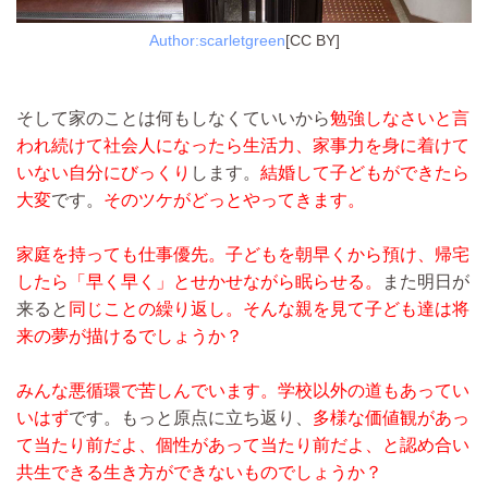
Author:scarletgreen
[CC BY]
そして家のことは何もしなくていいから
勉強しなさいと言
われ続けて社会人になったら生活力、家事力を身に着けて
いない自分にびっくり
します。
結婚して子どもができたら
大変
です。
そのツケがどっとやってきます。
家庭を持っても仕事優先。子どもを朝早くから預け、帰宅
したら「早く早く」とせかせながら眠らせる。
また明日が
来ると
同じことの繰り返し。そんな親を見て子ども達は将
来の夢が描けるでしょうか？
みんな悪循環で苦しんでいます。学校以外の道もあってい
いはず
です。もっと原点に立ち返り、
多様な価値観があっ
て当たり前だよ、個性があって当たり前だよ、と認め合い
共生できる生き方ができないものでしょうか？