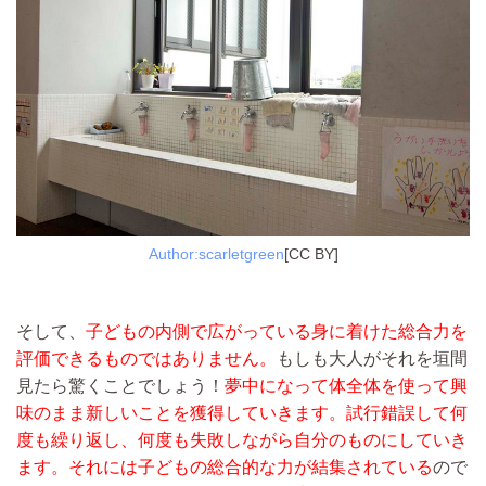
Author:scarletgreen
[CC BY]
そして、
子どもの内側で広がっている身に着けた総合力を
評価できるものではありません。
もしも大人がそれを垣間
見たら驚くことでしょう！
夢中になって体全体を使って興
味のまま新しいことを獲得していきます。
試行錯誤して何
度も繰り返し、何度も失敗しながら自分のものにしていき
ます。
それには子どもの総合的な力が結集されている
ので