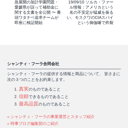
急展開の加計学園問題・
19/09/10 ソルカ・ファー
愛媛県が誤って補助金に
ル情報：アメリカという
関する文書を全公開 〜 番
名の不安定が猛威を振る
頭ワタナベ追求チームが
い、モスクワのCIAスパイ
即座に検証開始
という御伽噺で炸裂
シャンティ・フーラ合同会社
シャンティ・フーラの提供する情報と商品について、 皆さまに
次の３つのことをお約束します。
真実
のものであること
信頼
できるものであること
最高品質
のものであること
» シャンティ・フーラの事業運営とスタッフ紹介
» 時事ブログ編集部のご紹介