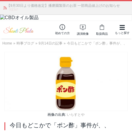
【9月30日より価格改定】播磨園製茶のお茶 一部商品値上げのお知らせ
かつて愛されていた人気商品が復活！夏場に活躍するジェルクリーム「アク
アサーキュレーション」💖🏖️ 8月末までの購入でポイント還元も✨
NEW!
もっと探す
初めての方
講演映像
取扱商品
Home
»
時事ブログ
»
9月14日の記事
»
今日もどこかで「ポン酢」事件が、、
画像の出典:
いらすとや
今日もどこかで「ポン酢」事件が、、