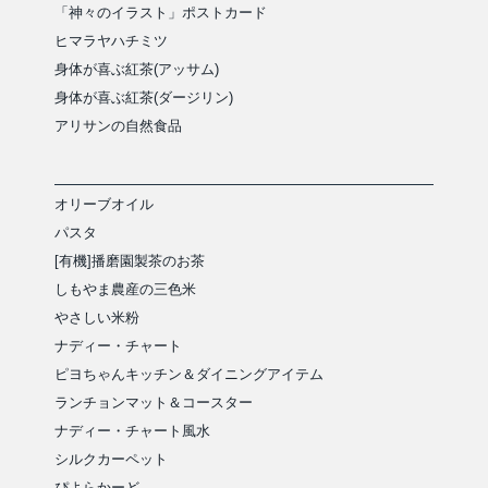
「神々のイラスト」ポストカード
ヒマラヤハチミツ
身体が喜ぶ紅茶(アッサム)
身体が喜ぶ紅茶(ダージリン)
アリサンの自然食品
オリーブオイル
パスタ
[有機]播磨園製茶のお茶
しもやま農産の三色米
やさしい米粉
ナディー・チャート
ピヨちゃんキッチン＆ダイニングアイテム
ランチョンマット＆コースター
ナディー・チャート風水
シルクカーペット
ぴよらかーど