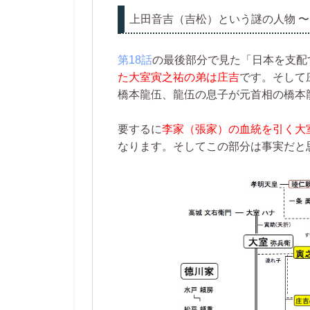
上田音吉（吉松）という謎の人物 
第18話
の最後部分で見た「日本を支配
た大室寅之祐の弟は庄吉
です。そして
橋本龍伍、龍伍の息子が元首相の橋本
要するに
李家（張家）の血統を引く大
なります。そしてこの部分は事実だと