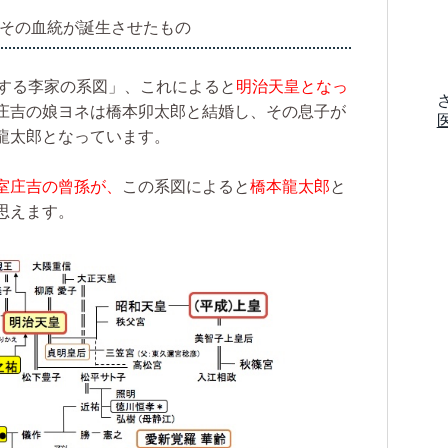
〜その血統が誕生させたもの
する李家の系図」、これによると
明治天皇となっ
庄吉の娘ヨネは橋本卯太郎と結婚し、その息子が
龍太郎となっています。
室庄吉の曾孫が、
この系図によると
橋本龍太郎
と
思えます。