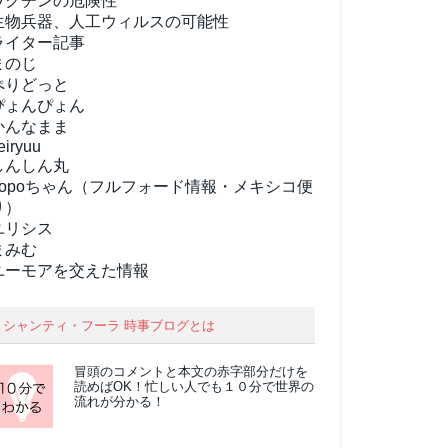
ワクチンの危険性
生物兵器、人工ウィルスの可能性
ライター記事
まのじ
ぺりどっと
ぴょんぴょん
かんなまま
eiryuu
しんしん丸
popoちゃん（フルフォード情報・メキシコ便
り）
ユリシス
まみむ
ユーモアを交えた情報
シャンティ・フーラ 時事ブログとは
冒頭のコメントと本文の
赤字部分
だけを
読めばOK！忙しい人でも１０分で世界の
流れが分かる！