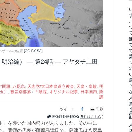
ハザールの位置
[CC-BY-SA]
明治編） ― 第24話 ― アヤタチ上田
ヤ問題
,
八咫烏
,
天忠党/大日本皇道立教会
,
天皇・皇族
,
明
玉）
,
被差別部落
/
＊陰謀
,
オリジナル記事
,
日本国内
,
陰
謀
ツイート
Facebook
印刷
画像以外転載OK(
条件はこちら
)
本」を導いた国内勢力がありました。その中に
た。蘭癖の代表が薩摩島津氏で、島津氏は八咫烏