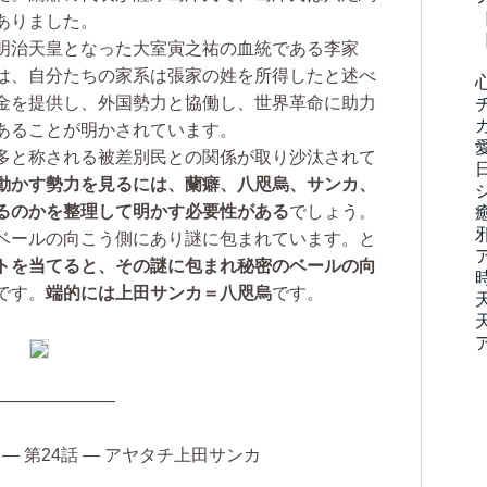
ありました。
明治天皇となった大室寅之祐の血統である李家
は、自分たちの家系は張家の姓を所得したと述べ
金を提供し、外国勢力と協働し、世界革命に助力
あることが明かされています。
多と称される被差別民との関係が取り沙汰されて
動かす勢力を見るには、蘭癖、八咫烏、サンカ、
るのかを整理して明かす必要性がある
でしょう。
ベールの向こう側にあり謎に包まれています。と
トを当てると、その謎に包まれ秘密のベールの向
です。
端的には上田サンカ＝八咫烏
です。
———————
― 第24話 ― アヤタチ上田サンカ