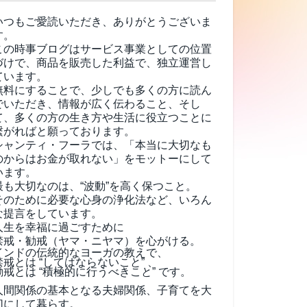
いつもご愛読いただき、ありがとうございま
す。
この時事ブログはサービス事業としての位置
づけで、商品を販売した利益で、独立運営し
ています。
無料にすることで、少しでも多くの方に読ん
でいただき、情報が広く伝わること、そし
て、
多くの方の生き方や生活に役立つことに
繋がればと願っております。
シャンティ・フーラでは、「本当に大切なも
のからはお金が取れない」をモットーにして
います。
最も大切なのは、“波動”を高く保つこと。
そのために必要な心身の浄化法など、いろん
な提言をしています。
人生を幸福に過ごすために
禁戒・勧戒（ヤマ・ニヤマ）を心がける。
インドの伝統的なヨーガの教えで、
禁戒とは “してはならないこと” 、
勧戒とは “積極的に行うべきこと” です。
人間関係の基本となる夫婦関係、子育てを大
切にして暮らす。