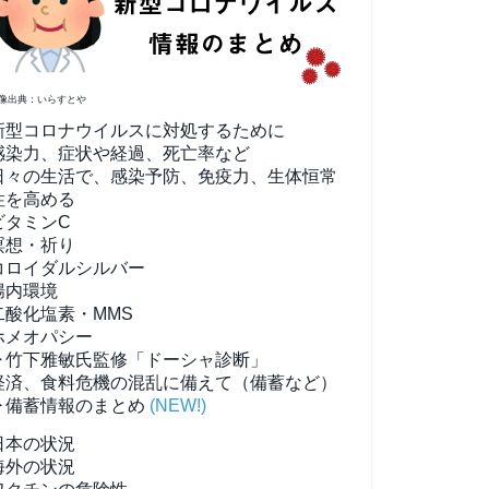
像出典：いらすとや
新型コロナウイルスに対処するために
感染力、症状や経過、死亡率など
日々の生活で、感染予防、免疫力、生体恒常
性を高める
ビタミンC
瞑想・祈り
コロイダルシルバー
腸内環境
二酸化塩素・MMS
ホメオパシー
▶竹下雅敏氏監修「ドーシャ診断」
経済、食料危機の混乱に備えて（備蓄など）
▶備蓄情報のまとめ
(NEW!)
日本の状況
海外の状況