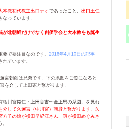
大本教初代教主出口ナオ
であったこと、
出口王仁
もなっています。
統が北朝鮮だけでなく創価学会と大本教をも誕生
重要で要注目なのです。
2016年4月10日の記事
されています。
邇宮朝彦は兄弟です。下の系図をご覧になると
宮を介して上田家と繋がります。
有栖川宮幟仁・上田音吉〜金正恩の系図」を見れ
を介して久邇宮（中川宮）朝彦と繋がります。久
宮方子の娘が横田早紀江さん、孫が横田めぐみさ
う。