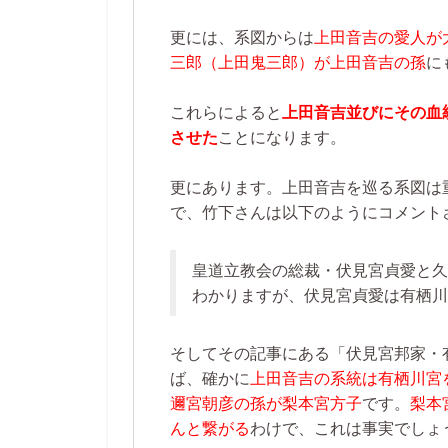
更には、系図からは
上田音吉の愛人が
三郎（上田鬼三郎）が上田音吉の孫
に
これらによると
上田音吉並びにその血
させた
ことになります。
更にあります。上田音吉を巡る系図は
で、竹下さんは以下のようにコメント
皇道立教会の総裁・伏見宮貞愛と久
わかりますが、伏見宮貞愛は有栖川
そしてその記事にある「伏見宮邦家・
ば、確かに
上田音吉の系統は有栖川宮
邇宮朝彦の孫が梨本宮方子
です。
梨本
んと繋がる
わけで、これは事実でしょ