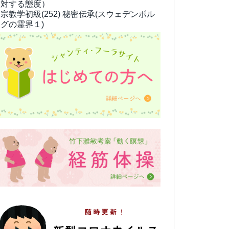
対する態度）
宗教学
初級(252) 秘密伝承(スウェデンボル
グの霊界１)