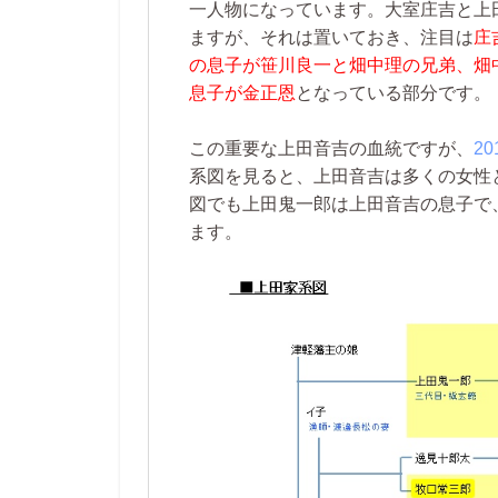
一人物になっています。大室庄吉と上
ますが、それは置いておき、注目は
庄
の息子が笹川良一と畑中理の兄弟、畑
息子が金正恩
となっている部分です。
この重要な上田音吉の血統ですが、
2
系図を見ると、上田音吉は多くの女性
図でも上田鬼一郎は上田音吉の息子で
ます。