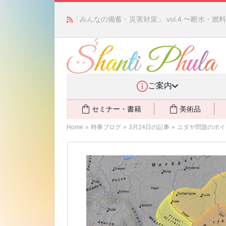
「みんなの備蓄・災害対策」 vol.4 〜断水・
ご案内
セミナー・書籍
美術品
Home
»
時事ブログ
»
3月24日の記事
»
ユダヤ問題のポイン