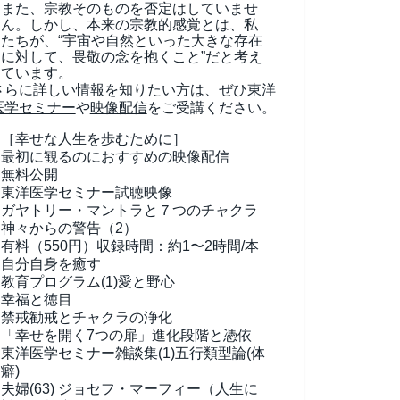
また、宗教そのものを否定はしていませ
ん。しかし、本来の宗教的感覚とは、私
たちが、“宇宙や自然といった大きな存在
に対して、畏敬の念を抱くこと”だと考え
ています。
さらに詳しい情報を知りたい方は、ぜひ
東洋
医学セミナー
や
映像配信
をご受講ください。
［幸せな人生を歩むために］
最初に観るのにおすすめの映像配信
無料公開
東洋医学セミナー試聴映像
ガヤトリー・マントラと７つのチャクラ
神々からの警告（2）
有料（550円）
収録時間：約1〜2時間/本
自分自身を癒す
教育プログラム(1)
愛と野心
幸福と徳目
禁戒勧戒とチャクラの浄化
「幸せを開く7つの扉」進化段階と憑依
東洋医学セミナー雑談集(1)
五行類型論(体
癖)
夫婦(63)
ジョセフ・マーフィー（人生に