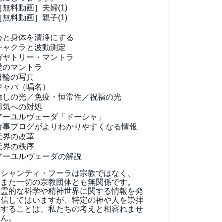
［無料動画］夫婦(1)
［無料動画］親子(1)
心と身体を清浄にする
チャクラと波動測定
ガヤトリー・マントラ
愛のマントラ
日輪の写真
ジャパ（唱名）
癒しの光／免疫・恒常性／祝福の光
邪気への対処
アーユルヴェーダ
「ドーシャ」
時事ブログがよりわかりやすくなる情報
天界の改革
天界の秩序
アーユルヴェーダの解説
シャンティ・フーラは宗教ではなく、
また一切の宗教団体とも無関係です。
霊的な科学や精神世界に関する情報を発
信してはいますが、特定の神や人を崇拝
することは、私たちの考えと相容れませ
ん。