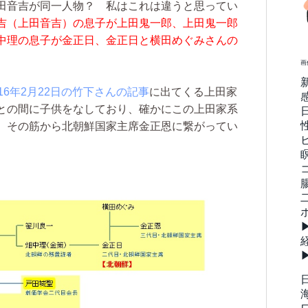
田音吉が同一人物？ 私はこれは違うと思ってい
吉（上田音吉）の息子が上田鬼一郎、上田鬼一郎
中理の息子が金正日、金正日と横田めぐみさんの
画
016年2月22日の竹下さんの記事
に出てくる上田家
との間に子供をなしており、確かにこの上田家系
、その筋から北朝鮮国家主席金正恩に繋がってい