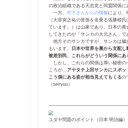
の政治組織である天忠党と同盟関係に
一方、
竹下さんからの情報
により、
（大室寅之祐の曾孫を名乗る張勝植氏
ています。）は山家であり、日本の黄
してきたのが「サンカの大元さん」で
他方そのサンカですが、サンカは穢
もいます。
日本や世界を裏から支配し
被差別民、これらがどういう関係にあ
しかし、これらの関係は厚い秘密の
ころが…
アヤタチ上田サンカにスポッ
こう側にある姿が相当見えてもくる
の
（seiryuu）
—————————————————
ユダヤ問題のポイント（日本 明治編） 