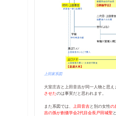
上田家系図
大室庄吉と上田音吉が同一人物と思え
させた
のは事実だと思われます。
また系図では、
上田音吉
と別の女性
の
吉の孫が創価学会2代目会長戸田城聖