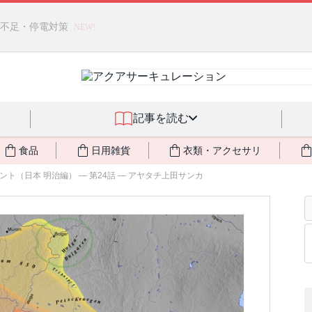
燃料不足・停電対策
NEW!
記事を読む
食品
日用雑貨
衣類・アクセサリ
ト（日本 明治編） ― 第24話 ― アヤタチ上田サンカ