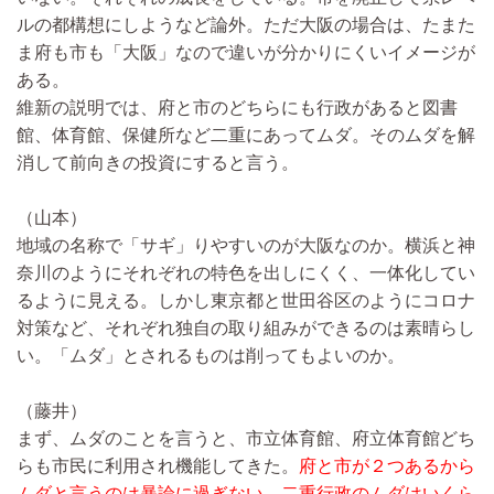
ルの都構想にしようなど論外。ただ大阪の場合は、たまた
ま府も市も「大阪」なので違いが分かりにくいイメージが
ある。
維新の説明では、府と市のどちらにも行政があると図書
館、体育館、保健所など二重にあってムダ。そのムダを解
消して前向きの投資にすると言う。
（山本）
地域の名称で「サギ」りやすいのが大阪なのか。横浜と神
奈川のようにそれぞれの特色を出しにくく、一体化してい
るように見える。しかし東京都と世田谷区のようにコロナ
対策など、それぞれ独自の取り組みができるのは素晴らし
い。「ムダ」とされるものは削ってもよいのか。
（藤井）
まず、ムダのことを言うと、市立体育館、府立体育館どち
らも市民に利用され機能してきた。
府と市が２つあるから
ムダと言うのは暴論に過ぎない。二重行政のムダはいくら