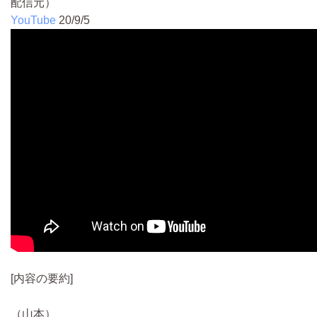
配信元）
YouTube
20/9/5
[内容の要約]
（山本）