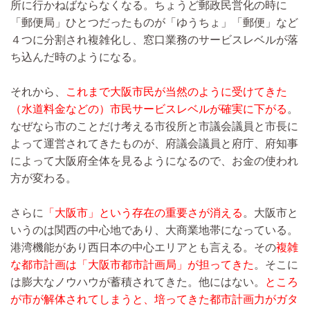
所に行かねばならなくなる。ちょうど郵政民営化の時に
「郵便局」ひとつだったものが「ゆうちょ」「郵便」など
４つに分割され複雑化し、窓口業務のサービスレベルが落
ち込んだ時のようになる。
それから、
これまで大阪市民が当然のように受けてきた
（水道料金などの）市民サービスレベルが確実に下がる
。
なぜなら市のことだけ考える市役所と市議会議員と市長に
よって運営されてきたものが、府議会議員と府庁、府知事
によって大阪府全体を見るようになるので、お金の使われ
方が変わる。
さらに
「大阪市」という存在の重要さが消える
。大阪市と
いうのは関西の中心地であり、大商業地帯になっている。
港湾機能があり西日本の中心エリアとも言える。その
複雑
な都市計画は「大阪市都市計画局」が担ってきた
。そこに
は膨大なノウハウが蓄積されてきた。他にはない。
ところ
が市が解体されてしまうと、培ってきた都市計画力がガタ