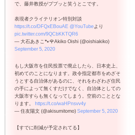
で、藤井教授がププッと笑うとこです。
表現者クライテリオン特別対談
https://t.co/DFQxEBouAE
@YouTube
より
pic.twitter.com/9QCbKKTQR6
— 大石あきこ🐾🌹Akiko Oishi (@oishiakiko)
September 5, 2020
もし大阪市を住民投票で廃止したら、日本史上、
初めてのことになります。政令指定都市をめざそ
うとする自治体があるのに、それをわざわざ住民
の手によって無くすだけでなく、自治体としての
大阪市すらも無くなってしまう。空前のこととな
ります。
https://t.co/waHPnsvv4y
— 住友陽文 (@akisumitomo)
September 5, 2020
【すでに削減が予定されてる】