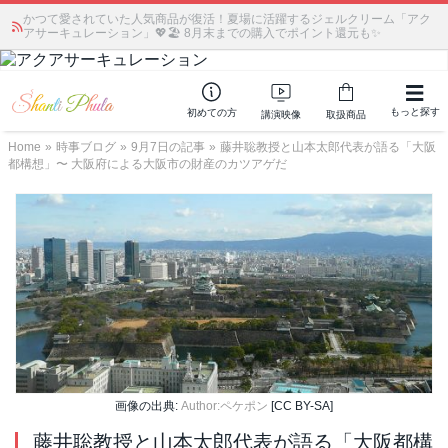
かつて愛されていた人気商品が復活！夏場に活躍するジェルクリーム「アク
アサーキュレーション」💖🏖️ 8月末までの購入でポイント還元も✨
もっと探す
初めての方
講演映像
取扱商品
Home
»
時事ブログ
»
9月7日の記事
»
藤井聡教授と山本太郎代表が語る「大阪
都構想」〜 大阪府による大阪市の財産のカツアゲだ
画像の出典:
Author:ペケポン
[CC BY-SA]
藤井聡教授と山本太郎代表が語る「大阪都構