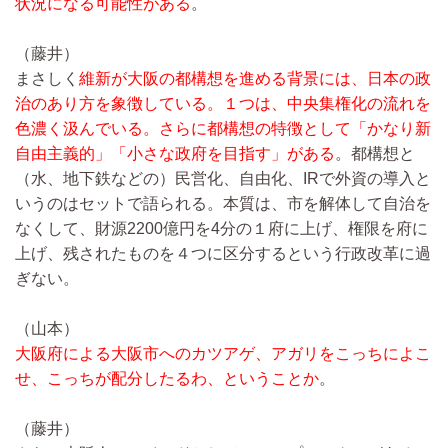
状況になる可能性がある
。
（藤井）
まさしく
維新が大阪の都構想を進める背景には、日本の政
治のあり方を象徴している。１つは、中央集権化の流れを
色濃く汲んでいる。さらに都構想の特徴として「かなり新
自由主義的」「小さな政府を目指す」がある
。都構想と
（水、地下鉄などの）民営化、自由化、IRで外資の導入と
いうのはセットで語られる。本質は、市を解体して自治を
なくして、財源2200億円を4分の１府に上げ、権限を府に
上げ、残されたものを４つに区分するという行政改革に過
ぎない。
（山本）
大阪府による大阪市へのカツアゲ、アガリをこっちによこ
せ、こっちが配分したるわ、ということか
。
（藤井）