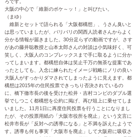
ろです。
大阪の中心で「維新のボケ～ッ！」と叫びたい。
（まゆ）
維新とセットで語られる「大阪都構想」、うさん臭いと
は思っていましたが、バリバリの関西人読者さんからよく
分かる情報が届きました。30分足らずの動画ですが、さす
があの藤井聡教授と山本太郎さんの対談は小気味好く、可
笑しく、大阪人のコンプレックスまで手に取るように分か
ってしまいます。都構想自体は笑止千万の無茶な提案であ
ったとしても、入念に練られたイメージ戦略にノリの良い
大阪人がすっかりダマされてしまったように見えます。都
構想は2015年の住民投票できっちり否決されているの
に、橋下徹市長の後を受けた松井・吉村コンビのダブル選
挙でしつこく都構想を公約に掲げ、再び俎上に乗せてしま
いました。11月1日に再度住民投票を行うことになりまし
たが、その投票用紙の「大阪市役所を廃止」という文言に
松井市長が「反対への誘導になる」と不満を訴えたようで
す。誘導も何も事実「大阪市を廃止」して大阪府に吸収さ