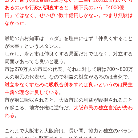
あるのかを行政が調査すると、橋下氏のいう「4000億
円」ではなく、せいぜい数十億円しかない。つまり無駄は
なかった
。
最近の吉村知事は「ムダ」を理由にせず「仲良くすること
が大事」というスタンス。
しかし、府と市は仲良くする局面だけではなく、対立する
局面があっても良いと思う。
市は270万人の市民の代表、それに対して府は700〜800万
人の府民の代表だ。なので利益の対立があるのは当然で、
対立をなくすために吸収合併をすれば良いというのは民主
主義の理念に反している
。
市が府に吸収されると、大阪市民の利益が毀損されること
が起こる。地方分権に逆行だ。
大阪市民の独立自治が失わ
れる
。
これまで大阪市と大阪府は、長い間、協力と独立のバラン