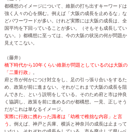
都構想のイメージについて、維新の打ち出すキーワードは
強く人々の心を掴む。例えば「大阪の成長を止めるな」な
どパワーワードが多い。けれど実際には大阪の成長は、全
国平均を下回っていることが多い。（そもそも成長してい
ない。）都構想に至っては、今の大阪の状況の何が問題か
見えてこない。
（藤井）
橋下時代から10年くらい維新が問題としているのは大阪の
「二重行政」
。
府と市が何かにつけ対立をし、足の引っ張り合いをするた
め、政策が前に進まない。それがこれまで大阪の成長を阻
んできた、という説明をしている。そのため府と市は仲良
く協調し、政策を前に進めるのが都構想。一見、正しそう
だがこれは単なるイメージ。
実際に行政に携わった識者は「幼稚で稚拙な内容」と言
う
。例えば、神戸と兵庫、横浜と神奈川の成長は止まって
いない。それぞれの成長をしている。市を廃止して県レベ