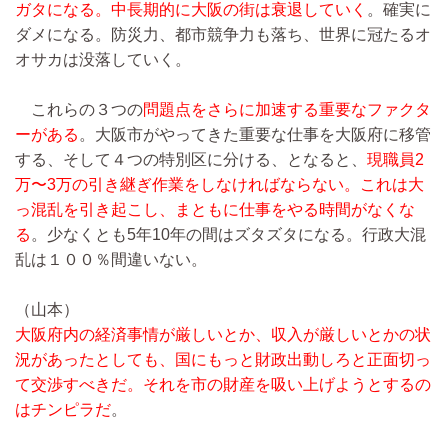
ガタになる。中長期的に大阪の街は衰退していく
。確実に
ダメになる。防災力、都市競争力も落ち、世界に冠たるオ
オサカは没落していく。
これらの３つの
問題点をさらに加速する重要なファクタ
ーがある
。大阪市がやってきた重要な仕事を大阪府に移管
する、そして４つの特別区に分ける、となると、
現職員2
万〜3万の引き継ぎ作業をしなければならない。これは大
っ混乱を引き起こし、まともに仕事をやる時間がなくな
る
。少なくとも5年10年の間はズタズタになる。行政大混
乱は１００％間違いない。
（山本）
大阪府内の経済事情が厳しいとか、収入が厳しいとかの状
況があったとしても、国にもっと財政出動しろと正面切っ
て交渉すべきだ。それを市の財産を吸い上げようとするの
はチンピラだ
。