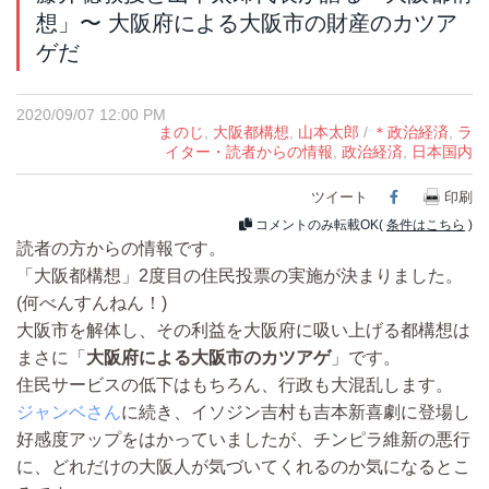
想」〜 大阪府による大阪市の財産のカツア
ゲだ
2020/09/07 12:00 PM
まのじ
,
大阪都構想
,
山本太郎
/
＊政治経済
,
ラ
イター・読者からの情報
,
政治経済
,
日本国内
ツイート
Facebook
印刷
コメントのみ転載OK(
条件はこちら
)
読者の方からの情報です。
「大阪都構想」2度目の住民投票の実施が決まりました。
(何べんすんねん！)
大阪市を解体し、その利益を大阪府に吸い上げる都構想は
まさに「
大阪府による大阪市のカツアゲ
」です。
住民サービスの低下はもちろん、行政も大混乱します。
ジャンベさん
に続き、イソジン吉村も吉本新喜劇に登場し
好感度アップをはかっていましたが、チンピラ維新の悪行
に、どれだけの大阪人が気づいてくれるのか気になるとこ