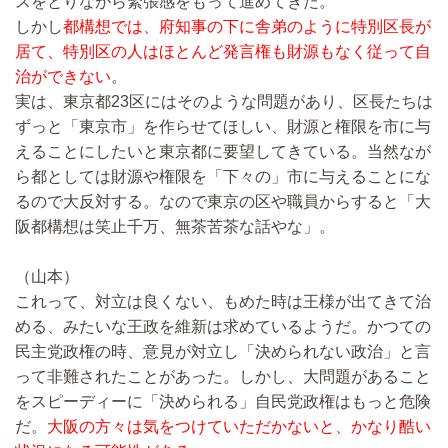
スをとりながら緊張感をもって進めてきた。
しかし
都構想では、府知事の下に舎弟のように特別区長が
居て、特別区の人はほとんど発言権も財源もなく従って自
治ができない
。
実は、東京都23区にはそのような問題があり、区長たちは
ずっと「東京市」を作らせてほしい、財源と権限を市に与
えることにしたいと東京都に要望してきている。当然なが
ら都としては財源や権限を「下々の」市に与えることにな
るので大反対する。なので東京の区や職員からすると「大
阪都構想は笑止千万、無茶苦茶な話やな」。
（山本）
これって、対立は良くない、もめた時は王様が出てきて治
める、みたいな王政を維新は求めているようだ。かつての
民主党政権の時、意見が対立し「決められない政治」と言
って非難されたことがあった。しかし、大問題があること
をスピーディーに「決められる」自民党政権はもっと危険
だ。
大阪の方々は気をつけていただかないと、かなり酷い