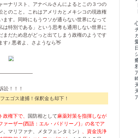
ャーナリスト、アナベルさんによるとこの３つの
訟とのこと。これはアメリカとメキシコの現政権
います。同時にもうウソが通らない世界になって
私は特別である」という思考も通用しない世界に
だまだため息がどっと出てしまう政権のようです
す♪ 悪者よ、さようなら👋
———————
訴訟！！！
フエゴス逮捕！保釈金も却下！
ト政権下で、
国防相として
麻薬対策を指揮しなが
ファーザー(西語：エル・パドリーノ)」の名でア
ン、マリファナ、メタフェンタミン）
、資金洗浄