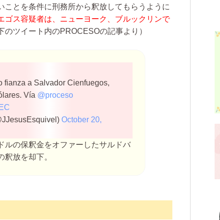
いことを条件に刑務所から釈放してもらうように
エゴス容疑者は、ニューヨーク、ブルックリンで
下のツイート内のPROCESOの記事より）
jo fianza a Salvador Cienfuegos,
ólares. Vía
@proceso
DEC
@JJesusEsquivel)
October 20,
ドルの保釈金をオファーしたサルドバ
の釈放を却下。