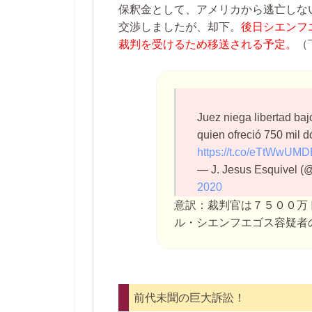
保釈金として、アメリカから逃亡しな
交渉しましたが、却下。
後日シエンフ
裁判を受けるため移送される予定。
（
Juez niega libertad ba
quien ofreció 750 mil d
https://t.co/eTtWwUM
— J. Jesus Esquivel (
2020
意訳：
裁判官は７５００万
ル・シエンフエゴス容疑者
前代未聞の巨大訴訟！