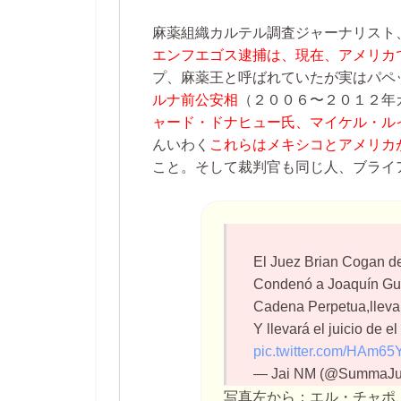
麻薬組織カルテル調査ジャーナリスト
エンフエゴス逮捕は、現在、アメリカ
プ、麻薬王と呼ばれていたが実はパペ
ルナ前公安相
（２００６〜２０１２年
ャード・ドナヒュー氏、マイケル・ル
んいわく
これらはメキシコとアメリカ
こと。そして裁判官も同じ人、ブライ
El Juez Brian Cogan de
Condenó a Joaquín Gu
Cadena Perpetua,lleva 
Y llevará el juicio de 
pic.twitter.com/HAm6
— Jai NM (@SummaJur
写真左から：エル・チャポ