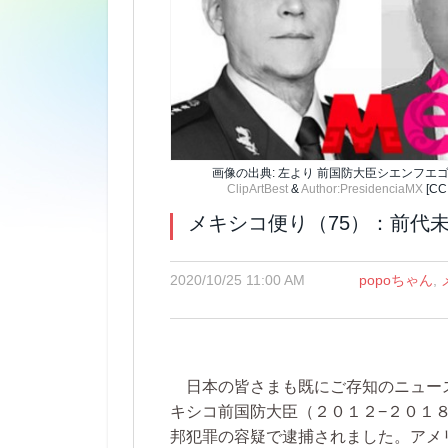
画像の出典: 左より 前国防大臣シエンフエ
ClipArtBest
&
Author:PresidenciaMX
[CC
メキシコ便り（75）：前代
2020/10/25 11:00 AM
popoちゃん
,
日本の皆さまも既にご存知のニュー
キシコ前国防大臣（２０１２−２０１
邦犯罪の容疑で逮捕されました。アメ