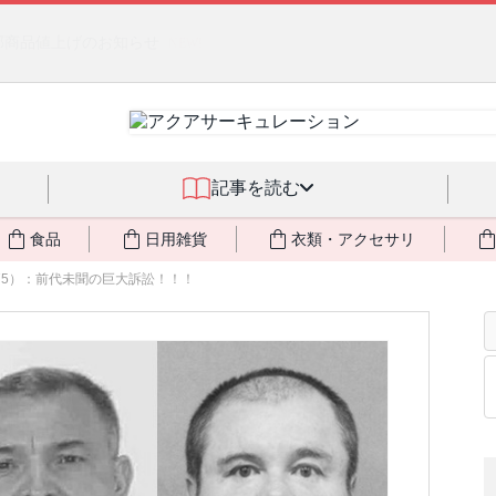
燃料不足・停電対策
NEW!
記事を読む
食品
日用雑貨
衣類・アクセサリ
75）：前代未聞の巨大訴訟！！！