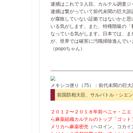
逮捕はこれで３人目。カルテル調査ジ
逮捕は繋がっていて前代未聞の巨大訴
が腐敗していない証拠ではないかと思
いる気がします。また、特権階級の「
なっている気がします。日本では、ま
が、世界では確実に汚職掃除進んでいま
（popoちゃん）
—————————————————
メキシコ便り（75）：前代未聞の巨大
前国防相大臣、サルバトル・シエン
２０１２〜２０１８年前ペニャ・ニエ
ら麻薬組織カルテルのトップ「ゴット
メリカへ麻薬密売
（ヘロイン、コカイ