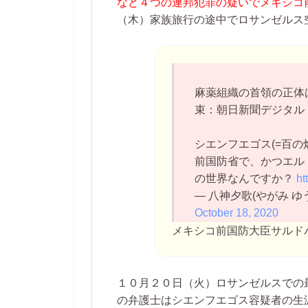
など４つの連邦犯罪の疑いでメキシコ
（木）家族旅行の途中でロサンゼルス
麻薬組織の首領の正体
束：朝日新聞デジタル
シエンフエゴス(=百の
前国防省で、かつエル
の世界なんですか？
ht
— 八神夕歌(やがみ ゆうか) 
October 18, 2020
メキシコ前国防大臣サルド
１０月２０日（火）ロサンゼルスでの
の弁護士はシエンフエゴス容疑者の生