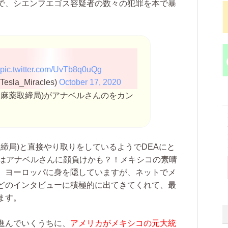
で、シエンフエゴス容疑者の数々の犯罪を本で暴
a
pic.twitter.com/UvTb8q0uQg
Tesla_Miracles)
October 17, 2020
(米麻薬取締局)がアナベルさんのをカン
取締局)と直接やり取りをしているようでDEAにと
Aはアナベルさんに顔負けかも？！メキシコの素晴
、ヨーロッパに身を隠していますが、ネットでメ
どのインタビューに積極的に出てきてくれて、最
ます。
進んでいくうちに、
アメリカがメキシコの元大統