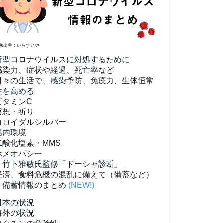
像出典：いらすとや
新型コロナウイルスに対処するために
感染力、症状や経過、死亡率など
日々の生活で、感染予防、免疫力、生体恒常
性を高める
ビタミンC
瞑想・祈り
コロイダルシルバー
腸内環境
二酸化塩素・MMS
ホメオパシー
▶竹下雅敏氏監修「ドーシャ診断」
経済、食料危機の混乱に備えて（備蓄など）
▶備蓄情報のまとめ
(NEW!)
日本の状況
海外の状況