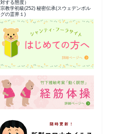
対する態度）
宗教学
初級(252) 秘密伝承(スウェデンボル
グの霊界１)