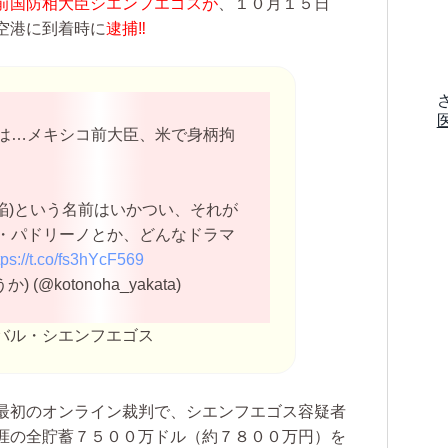
前国防相大臣シエンフエゴスが
、１０月１５日
空港に到着時に
逮捕‼️
は…メキシコ前大臣、米で身柄拘
焔)という名前はいかつい、それが
・パドリーノとか、どんなドラマ
tps://t.co/fs3hYcF569
(@kotonoha_yakata)
バル・シエンフエゴス
最初のオンライン裁判で、シエンフエゴス容疑者
涯の全貯蓄７５００万ドル（約７８００万円）を