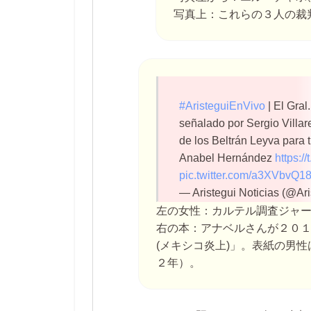
写真上：これらの３人の裁
#AristeguiEnVivo
| El Gral
señalado por Sergio Villar
de los Beltrán Leyva para t
Anabel Hernández
https://
pic.twitter.com/a3XVbvQ18
— Aristegui Noticias (@Ar
左の女性：カルテル調査ジャ
右の本：アナベルさんが２０１２年
(メキシコ炎上)」。表紙の男
２年）。