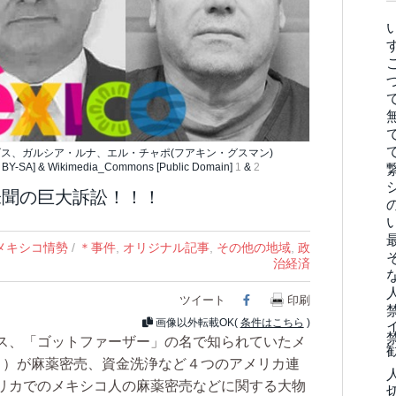
ゴス、ガルシア・ルナ、エル・チャポ(フアキン・グスマン)
 BY-SA] & Wikimedia_Commons [Public Domain]
1
&
2
未聞の巨大訴訟！！！
メキシコ情勢
/
＊事件
,
オリジナル記事
,
その他の地域
,
政
治経済
ツイート
Facebook
印刷
画像以外転載OK(
条件はこちら
)
ス、「ゴットファーザー」の名で知られていたメ
８）が麻薬密売、資金洗浄など４つのアメリカ連
リカでのメキシコ人の麻薬密売などに関する大物