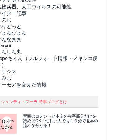
ワクチンの危険性
生物兵器、人工ウィルスの可能性
ライター記事
まのじ
ぺりどっと
ぴょんぴょん
かんなまま
eiryuu
しんしん丸
popoちゃん（フルフォード情報・メキシコ便
り）
ユリシス
まみむ
ユーモアを交えた情報
シャンティ・フーラ 時事ブログとは
冒頭のコメントと本文の
赤字部分
だけを
読めばOK！忙しい人でも１０分で世界の
流れが分かる！