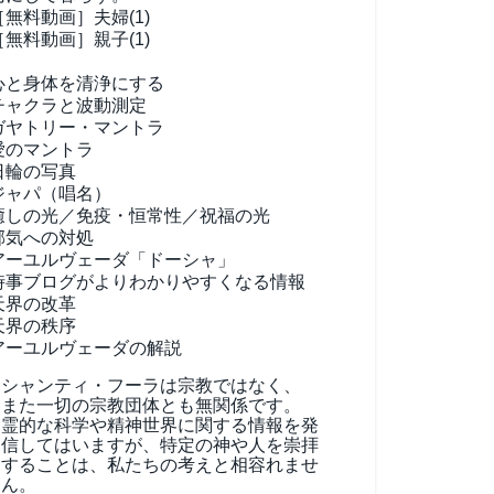
［無料動画］夫婦(1)
［無料動画］親子(1)
心と身体を清浄にする
チャクラと波動測定
ガヤトリー・マントラ
愛のマントラ
日輪の写真
ジャパ（唱名）
癒しの光／免疫・恒常性／祝福の光
邪気への対処
アーユルヴェーダ
「ドーシャ」
時事ブログがよりわかりやすくなる情報
天界の改革
天界の秩序
アーユルヴェーダの解説
シャンティ・フーラは宗教ではなく、
また一切の宗教団体とも無関係です。
霊的な科学や精神世界に関する情報を発
信してはいますが、特定の神や人を崇拝
することは、私たちの考えと相容れませ
ん。