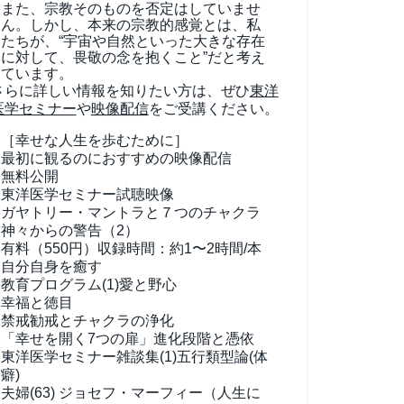
また、宗教そのものを否定はしていませ
ん。しかし、本来の宗教的感覚とは、私
たちが、“宇宙や自然といった大きな存在
に対して、畏敬の念を抱くこと”だと考え
ています。
さらに詳しい情報を知りたい方は、ぜひ
東洋
医学セミナー
や
映像配信
をご受講ください。
［幸せな人生を歩むために］
最初に観るのにおすすめの映像配信
無料公開
東洋医学セミナー試聴映像
ガヤトリー・マントラと７つのチャクラ
神々からの警告（2）
有料（550円）
収録時間：約1〜2時間/本
自分自身を癒す
教育プログラム(1)
愛と野心
幸福と徳目
禁戒勧戒とチャクラの浄化
「幸せを開く7つの扉」進化段階と憑依
東洋医学セミナー雑談集(1)
五行類型論(体
癖)
夫婦(63)
ジョセフ・マーフィー（人生に