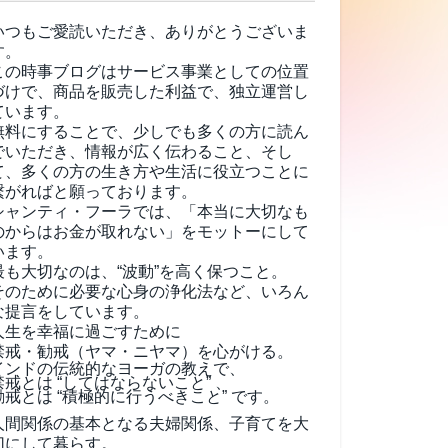
いつもご愛読いただき、ありがとうございま
す。
この時事ブログはサービス事業としての位置
づけで、商品を販売した利益で、独立運営し
ています。
無料にすることで、少しでも多くの方に読ん
でいただき、情報が広く伝わること、そし
て、
多くの方の生き方や生活に役立つことに
繋がればと願っております。
シャンティ・フーラでは、「本当に大切なも
のからはお金が取れない」をモットーにして
います。
最も大切なのは、“波動”を高く保つこと。
そのために必要な心身の浄化法など、いろん
な提言をしています。
人生を幸福に過ごすために
禁戒・勧戒（ヤマ・ニヤマ）を心がける。
インドの伝統的なヨーガの教えで、
禁戒とは “してはならないこと” 、
勧戒とは “積極的に行うべきこと” です。
人間関係の基本となる夫婦関係、子育てを大
切にして暮らす。