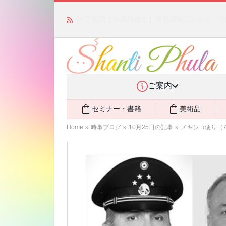
「みんなの備蓄・災害対策」 vol.4 〜断水・
ご案内
セミナー・書籍
美術品
Home
»
時事ブログ
»
10月25日の記事
»
メキシコ便り（