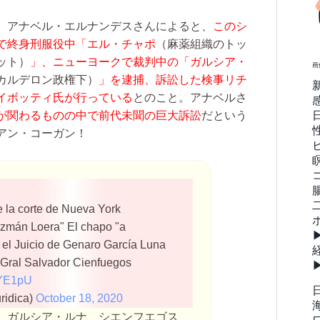
、アナベル・エルナンデスさんによると、
このシ
で終身刑服役中「エル・チャポ
（麻薬組織のトッ
ット）
」、ニューヨークで裁判中の「ガルシア・
画
カルデロン政権下）
」を逮捕、訴訟した検事リチ
イボッティ氏が行っている
とのこと。アナベルさ
が関わるものの中で前代未聞の巨大訴訟
だという
アン・コーガン！
 la corte de Nueva York
zmán Loera" El chapo "a
el Juicio de Genaro García Luna
el Gral Salvador Cienfuegos
5YE1pU
idica)
October 18, 2020
、ガルシア・ルナ、シエンフエゴス