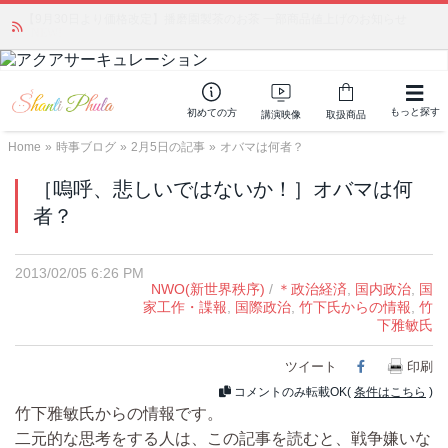
【9月30日より価格改定】播磨園製茶のお茶 一部商品値上げのお知らせ
かつて愛されていた人気商品が復活！夏場に活躍するジェルクリーム「アク
アサーキュレーション」💖🏖️ 8月末までの購入でポイント還元も✨
NEW!
もっと探す
初めての方
講演映像
取扱商品
Home
»
時事ブログ
»
2月5日の記事
»
オバマは何者？
［嗚呼、悲しいではないか！］オバマは何
者？
2013/02/05 6:26 PM
NWO(新世界秩序)
/
＊政治経済
,
国内政治
,
国
家工作・諜報
,
国際政治
,
竹下氏からの情報
,
竹
下雅敏氏
ツイート
Facebook
印刷
コメントのみ転載OK(
条件はこちら
)
竹下雅敏氏からの情報です。
二元的な思考をする人は、この記事を読むと、戦争嫌いな