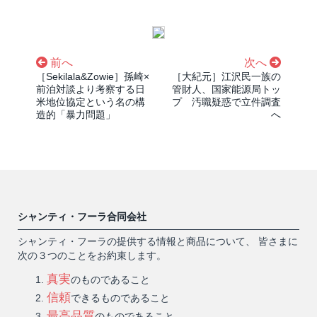
前へ
次へ
［Sekilala&Zowie］孫崎×
［大紀元］江沢民一族の
前泊対談より考察する日
管財人、国家能源局トッ
米地位協定という名の構
プ 汚職疑惑で立件調査
造的「暴力問題」
へ
シャンティ・フーラ合同会社
シャンティ・フーラの提供する情報と商品について、 皆さまに
次の３つのことをお約束します。
真実
のものであること
信頼
できるものであること
最高品質
のものであること