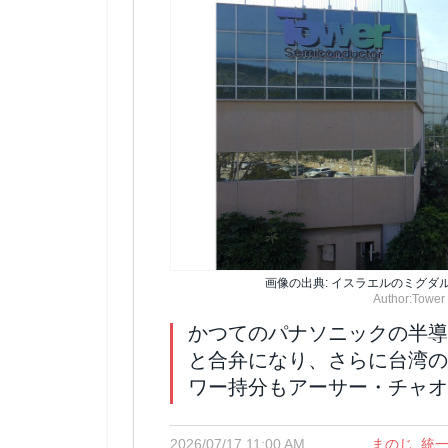
画像の出典: イスラエルのミグ
Author:Tower
かつてのパナソニックの半導
と合弁になり、さらに台湾の
ワー持分もアーサー・チャオ
2026/07/17 11:00 AM
まのじ
,
統