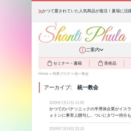
宗教学講座 中級コース 第139回 明治以降
ンコ利権
ご案内
セミナー・書籍
美術品
Home
»
時事ブログ
»
統一教会
アーカイブ:
統一教会
2026年7月17日 11:00
かつてのパナソニックの半導体企業がイス
ォトンに事実上贈与し、ついにタワー持分も
2026年7月16日 22:15