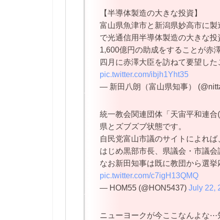
【半導体製造の大きな投資】
富山県魚津市と新潟県妙高市に製
で光通信用半導体製造の大きな投
1,600億円の助成をすることが
四月に赤澤大臣を訪ねて要望した
pic.twitter.com/ibjh1Yht35
— 新田八朗（富山県知事） (@nitta
統一教会関連団体「天宙平和連合(
県とズブズブ状態です。
自民党富山市議のサイトによれば
はじめ黒部市長、県議会・市議会
なお新田知事は既に教団から選挙
pic.twitter.com/c7igH13QMQ
— HOM55 (@HON5437)
July 22,
ニューヨークが今ここなんよな⋯