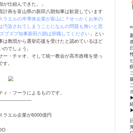
相が仕組んできた。」
資計画を富山県の新田八朗知事は歓迎しています
スラエルの半導体企業が富山に？せっかくお米の
は汚染されてしまうことになんの問題も無いと思
画
会ズブズブ知事新田八朗は辞職してください
」とい
事は教団から選挙応援を受けたと認めているほど
いのでしょう。
サー・チャオ、そして統一教会が高市政権を使っ
です。
ティ・フーラによるものです。
———————
ラエル企業が6000億円
DO