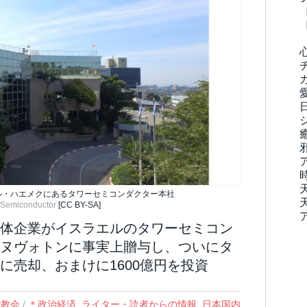
ダル・ハエメクにあるタワーセミコンダクター本社
 Semiconductor
[CC BY-SA]
体企業がイスラエルのタワーセミコン
ヌヴォトンに事実上贈与し、ついにタ
に売却、おまけに1600億円を投資
一教会
/
＊政治経済
,
ライター・読者からの情報
,
日本国内