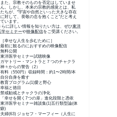
また、宗教そのものを否定はしていませ
ん。しかし、本来の宗教的感覚とは、私
たちが、“宇宙や自然といった大きな存在
に対して、畏敬の念を抱くこと”だと考え
ています。
さらに詳しい情報を知りたい方は、ぜひ
東洋
医学セミナー
や
映像配信
をご受講ください。
［幸せな人生を歩むために］
最初に観るのにおすすめの映像配信
無料公開
東洋医学セミナー試聴映像
ガヤトリー・マントラと７つのチャクラ
神々からの警告（2）
有料（550円）
収録時間：約1〜2時間/本
自分自身を癒す
教育プログラム(1)
愛と野心
幸福と徳目
禁戒勧戒とチャクラの浄化
「幸せを開く7つの扉」進化段階と憑依
東洋医学セミナー雑談集(1)
五行類型論(体
癖)
夫婦(63)
ジョセフ・マーフィー（人生に