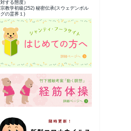
対する態度）
宗教学
初級(252) 秘密伝承(スウェデンボル
グの霊界１)