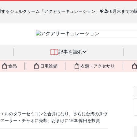
の日本の闇３ 〜日本の黒幕たちの出自／在日が入り込むヤクザ／朝鮮進
記事を読む
食品
日用雑貨
衣類・アクセサリ
ラエルのタワーセミコンと合弁になり、さらに台湾のヌヴ
アーサー・チャオに売却、おまけに1600億円を投資