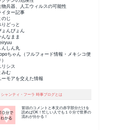
ワクチンの危険性
生物兵器、人工ウィルスの可能性
ライター記事
まのじ
ぺりどっと
ぴょんぴょん
かんなまま
eiryuu
しんしん丸
popoちゃん（フルフォード情報・メキシコ便
り）
ユリシス
まみむ
ユーモアを交えた情報
シャンティ・フーラ 時事ブログとは
冒頭のコメントと本文の
赤字部分
だけを
読めばOK！忙しい人でも１０分で世界の
流れが分かる！