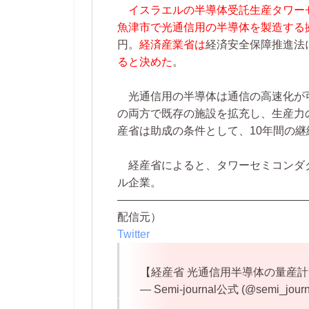
イスラエルの半導体受託生産タワー
魚津市で光通信用の半導体を製造する
円。
経済産業省は
経済安全保障推進法
ると決めた
。
光通信用の半導体は通信の高速化が
の両方で既存の施設を拡充し、生産力の
産省は助成の条件として、10年間の
経産省によると、タワーセミコンダ
ル企業。
—————————————————
配信元）
Twitter
【経産省 光通信用半導体の量産計
— Semi-journal公式 (@semi_journ