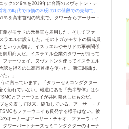
ニックの49％を2019年に台湾のヌヴォトン・テ
首相の時代で市価の20分の1の値段での売却で、
51％を高市首相の約束で、タワーからアーサー・
正義がモサドの元長官を雇用した。そしてファー
イスラエルに設立した。そのトガがモサドの構成員
オという人物は、イスラエルやモサドの軍事関係
る御用商人だ。イスラエル企業のタワーが持って
、ファーウェイ、ヌヴォトンを使ってイスラエル
の承認を得るのに高市首相を使った。浙江財閥は、
いた。」
のように言っています。「タワーセミコンダクター
全く触れていない。報道にある『光半導体』はシ
TSMCとファーウェイが共同開発したものだ。
ップを公表して以来、協働している。アーサー・チ
もTSMCもファーウェイも反発する様子はない。彼
MCのオーナーはアーサー・チャオ、ファーウェイ
、タワーパートナーズセミコンダクターのオーナ