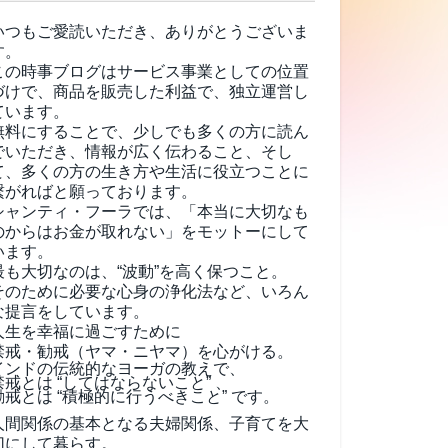
いつもご愛読いただき、ありがとうございま
す。
この時事ブログはサービス事業としての位置
づけで、商品を販売した利益で、独立運営し
ています。
無料にすることで、少しでも多くの方に読ん
でいただき、情報が広く伝わること、そし
て、
多くの方の生き方や生活に役立つことに
繋がればと願っております。
シャンティ・フーラでは、「本当に大切なも
のからはお金が取れない」をモットーにして
います。
最も大切なのは、“波動”を高く保つこと。
そのために必要な心身の浄化法など、いろん
な提言をしています。
人生を幸福に過ごすために
禁戒・勧戒（ヤマ・ニヤマ）を心がける。
インドの伝統的なヨーガの教えで、
禁戒とは “してはならないこと” 、
勧戒とは “積極的に行うべきこと” です。
人間関係の基本となる夫婦関係、子育てを大
切にして暮らす。