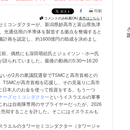
Facebook
印刷
コメントのみ転載OK(
条件はこちら
)
セミコンダクターが、新潟県妙高市と富山県魚津
て、光通信用の半導体を製造する拠点を整備すると
計画を認定し、約1600億円の助成を決めまし
直前、偶然にも深田萌絵氏とジェイソン・ホー氏
られていました。最後の動画の5:30〜16:20
いが2月の衆議院選挙でTSMCと高市首相との
、TSMCが高市首相を応援し、その見返りに高市
場に日本人のお金を使って投資をする。もう一つ
ナーズセミコンダクター
というイスラエルの軍事
れは自衛隊専用のサプライヤーだったが、2026
に売却することを許した。そこにはイスラエルも
イスラエルのタワーセミコンダクター（タワージャ