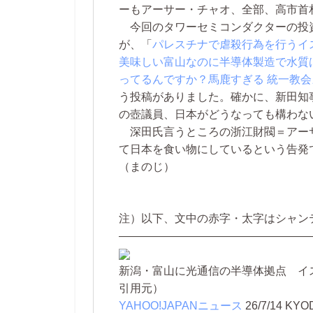
ーもアーサー・チャオ、全部、高市首
今回のタワーセミコンダクターの投
が、「
パレスチナで虐殺行為を行うイ
美味しい富山なのに半導体製造で水質
ってるんですか？馬鹿すぎる 統一教
う投稿がありました。確かに、新田知
の壺議員、日本がどうなっても構わな
深田氏言うところの浙江財閥＝アー
て日本を食い物にしているという告発
（まのじ）
注）以下、文中の赤字・太字はシャン
—————————————————
新潟・富山に光通信の半導体拠点 イス
引用元）
YAHOO!JAPANニュース
26/7/14
KYO