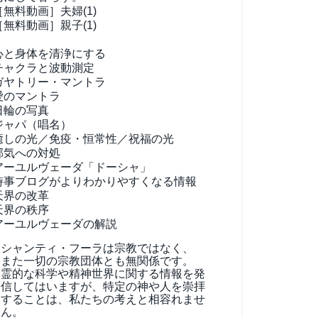
［無料動画］夫婦(1)
［無料動画］親子(1)
心と身体を清浄にする
チャクラと波動測定
ガヤトリー・マントラ
愛のマントラ
日輪の写真
ジャパ（唱名）
癒しの光／免疫・恒常性／祝福の光
邪気への対処
アーユルヴェーダ
「ドーシャ」
時事ブログがよりわかりやすくなる情報
天界の改革
天界の秩序
アーユルヴェーダの解説
シャンティ・フーラは宗教ではなく、
また一切の宗教団体とも無関係です。
霊的な科学や精神世界に関する情報を発
信してはいますが、特定の神や人を崇拝
することは、私たちの考えと相容れませ
ん。