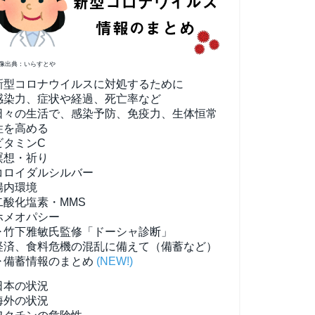
像出典：いらすとや
新型コロナウイルスに対処するために
感染力、症状や経過、死亡率など
日々の生活で、感染予防、免疫力、生体恒常
性を高める
ビタミンC
瞑想・祈り
コロイダルシルバー
腸内環境
二酸化塩素・MMS
ホメオパシー
▶竹下雅敏氏監修「ドーシャ診断」
経済、食料危機の混乱に備えて（備蓄など）
▶備蓄情報のまとめ
(NEW!)
日本の状況
海外の状況