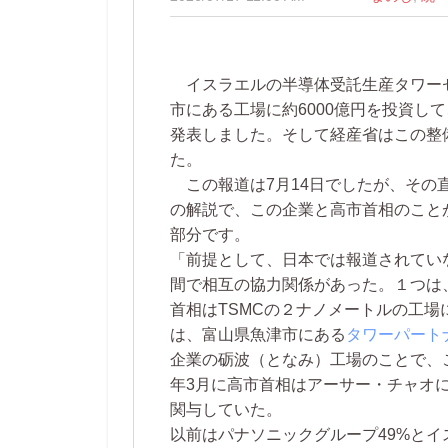
イスラエルの半導体受託生産タワー
市にある工場に約6000億円を投資し
発表しました。そして経産省はこの整備
た。
この報道は7月14日でしたが、その
の解説で、この企業と高市首相のことが語
部分です。
「前提として、日本では報道されていな
間で相互の協力関係があった。１つは
首相はTSMCの２ナノメートルの工
は、富山県魚津市にある
タワーパート
企業の砺波（となみ）工場のことで、こ
年3月に高市首相はアーサー・チャオ
関与していた。
以前はパナソニックグループ49%と