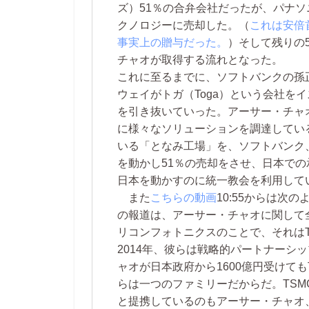
ズ）51％の合弁会社だったが、パナソ
クノロジーに売却した。（
これは安倍
事実上の贈与だった。
）そして残りの
チャオが取得する流れとなった。
これに至るまでに、ソフトバンクの孫
ウェイがトガ（Toga）という会社を
を引き抜いていった。アーサー・チャ
に様々なソリューションを調達してい
いる「となみ工場」を、ソフトバンク
を動かし51％の売却をさせ、日本で
日本を動かすのに統一教会を利用して
また
こちらの動画
10:55からは次
の報道は、アーサー・チャオに関して
リコンフォトニクスのことで、それは
2014年、彼らは戦略的パートナーシ
ャオが日本政府から1600億円受けて
らは一つのファミリーだからだ。TS
と提携しているのもアーサー・チャオ