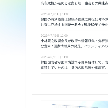
高市政権が進める法案と統一協会との共通点
2026年7月11日 11:00
韓国の特別検察は韓鶴子総裁に懲役13年を
れ蓑に存続する旧統一教会 / 戦後80年で
2026年7月9日 11:00
小林鷹之政調会長が政府の情報収集・分析
む意向 / 国家情報局の発足、パランティア
2026年6月13日 11:00
韓国国防省が国軍防諜司令部を解体して、防
蓄積していたのは「身内の政治家や軍高官