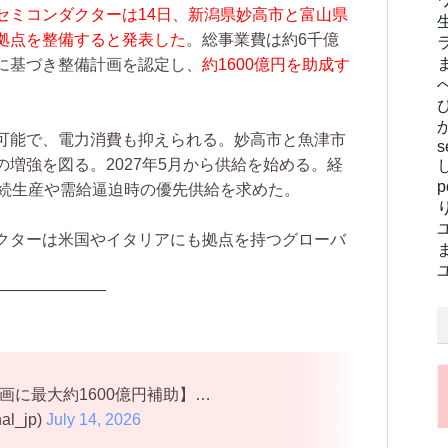
セミコンダクターは14日、新潟県妙高市と富山県
拠点を整備すると発表した
。総事業費は約6千億
に基づき整備計画を認定し、
約1600億円を助成す
可能で、電力消費も抑えられる。妙高市と魚津市
s
増強を図る。2027年5月から供給を始める。経
継続生産や需給逼迫時の優先供給を求めた。
クターは米国やイタリアにも拠点を持つグローバ
———————
画に最大約1600億円補助】…
al_jp)
July 14, 2026