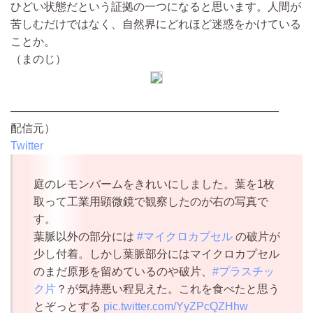
ひどい状態だという証拠の一つになると思います。人間が
苦しむだけではなく、自然界にどれほど迷惑をかけている
ことか。
（まのじ）
————————————————————————
配信元）
Twitter
庭のレモンバームをきれいにしました。葉を1枚
取って工業用顕微鏡で観察したのが右の写真で
す。
葉脈以外の部分には
#マイクロカプセル
の破片が
少し付着。しかし葉脈部分にはマイクロカプセル
のまだ原形を留めているのや破片、
#プラスチッ
ク片
？が気持悪い程見えた。これを食べたと思う
とぞっとする
pic.twitter.com/YyZPcQZHhw