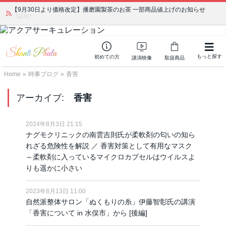
【9月30日より価格改定】播磨園製茶のお茶 一部商品値上げのお知らせ
NEW!
もっと探す
初めての方
講演映像
取扱商品
Home
»
時事ブログ
»
香害
アーカイブ:
香害
2024年8月3日 21:15
ナグモクリニックの南雲吉則氏が柔軟剤の匂いの知ら
れざる危険性を解説 ／ 香害対策として有用なマスク
～柔軟剤に入っているマイクロカプセルはウイルスよ
りも遥かに小さい
2023年8月13日 11:00
自然派整体サロン「ぬくもりの糸」伊藤智彰氏の講演
「香害について in 水俣市」から [後編]