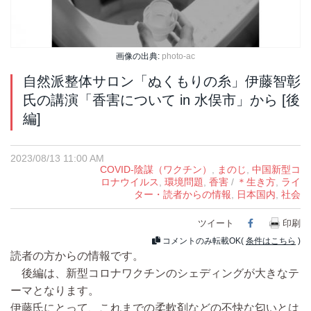
画像の出典:
photo-ac
自然派整体サロン「ぬくもりの糸」伊藤智彰
氏の講演「香害について in 水俣市」から [後
編]
2023/08/13 11:00 AM
COVID-陰謀（ワクチン）
,
まのじ
,
中国新型コ
ロナウイルス
,
環境問題
,
香害
/
＊生き方
,
ライ
ター・読者からの情報
,
日本国内
,
社会
ツイート
Facebook
印刷
コメントのみ転載OK(
条件はこちら
)
読者の方からの情報です。
後編は、新型コロナワクチンのシェディングが大きなテ
ーマとなります。
伊藤氏にとって、これまでの柔軟剤などの不快な匂いとは