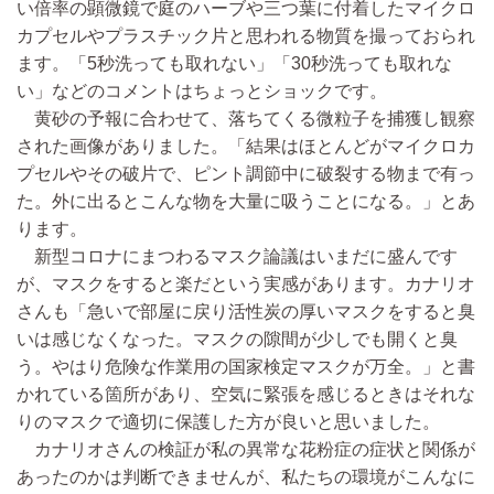
い倍率の顕微鏡で庭のハーブや三つ葉に付着したマイクロ
カプセルやプラスチック片と思われる物質を撮っておられ
ます。「5秒洗っても取れない」「30秒洗っても取れな
い」などのコメントはちょっとショックです。
黄砂の予報に合わせて、落ちてくる微粒子を捕獲し観察
された画像がありました。「結果はほとんどがマイクロカ
プセルやその破片で、ピント調節中に破裂する物まで有っ
た。外に出るとこんな物を大量に吸うことになる。」とあ
ります。
新型コロナにまつわるマスク論議はいまだに盛んです
が、マスクをすると楽だという実感があります。カナリオ
さんも「急いで部屋に戻り活性炭の厚いマスクをすると臭
いは感じなくなった。マスクの隙間が少しでも開くと臭
う。やはり危険な作業用の国家検定マスクが万全。」と書
かれている箇所があり、空気に緊張を感じるときはそれな
りのマスクで適切に保護した方が良いと思いました。
カナリオさんの検証が私の異常な花粉症の症状と関係が
あったのかは判断できませんが、私たちの環境がこんなに