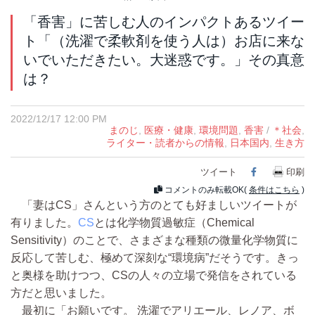
「香害」に苦しむ人のインパクトあるツイー
ト「（洗濯で柔軟剤を使う人は）お店に来な
いでいただきたい。大迷惑です。」その真意
は？
2022/12/17 12:00 PM
まのじ
,
医療・健康
,
環境問題
,
香害
/
＊社会
,
ライター・読者からの情報
,
日本国内
,
生き方
ツイート
Facebook
印刷
コメントのみ転載OK(
条件はこちら
)
「妻はCS」さんという方のとても好ましいツイートが
有りました。
CS
とは化学物質過敏症（Chemical
Sensitivity）のことで、さまざまな種類の微量化学物質に
反応して苦しむ、極めて深刻な“環境病”だそうです。きっ
と奥様を助けつつ、CSの人々の立場で発信をされている
方だと思いました。
最初に「お願いです。 洗濯でアリエール、レノア、ボ