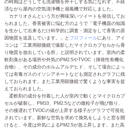
の時期はどうしても洗濯物を外干しする気になれず、不経
済ながら屋内の空気清浄機と扇風機で対応しました。
カナリオさんという方が興味深いツイートを発信してお
られました。香害被害に悩む方のようで「電子機器の知識
を生かして出来るだけ科学的に調査・測定をして香害の原
因物質を追及しています。」と
プロフィール
にあり、アイ
コンは「工業用顕微鏡で撮影したマイクロカプセルから香
り物質を放出している所」と説明されています。室内の柔
軟剤臭がある場所や外気のPM2.5やTVOC（揮発性有機化
合物）、その成分のホルムアルデヒド、そして場合によっ
ては有毒ガスのイソシアネートなども測定されグラフに残
しておられます。また工業用顕微鏡で驚くような事実を捉
えておられました。
柔軟剤の成分を付着した人が室内で動くとマイクロカプ
セルが破裂し、PM10、PM2.5などの微粒子が飛び散り、
その後遅れてTVOCの値が上昇する様子がグラフで可視化
されています。新鮮な空気を求めて換気をしようと窓を開
けると、今度は外気によるPM2.5が急上昇します。また高