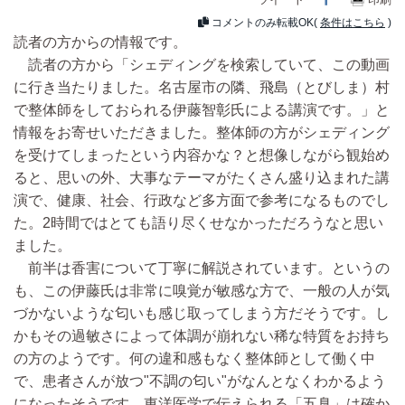
コメントのみ転載OK(
条件はこちら
)
読者の方からの情報です。
読者の方から「シェディングを検索していて、この動画
に行き当たりました。名古屋市の隣、飛島（とびしま）村
で整体師をしておられる伊藤智彰氏による講演です。」と
情報をお寄せいただきました。整体師の方がシェディング
を受けてしまったという内容かな？と想像しながら観始め
ると、思いの外、大事なテーマがたくさん盛り込まれた講
演で、健康、社会、行政など多方面で参考になるものでし
た。2時間ではとても語り尽くせなかっただろうなと思い
ました。
前半は香害について丁寧に解説されています。というの
も、この伊藤氏は非常に嗅覚が敏感な方で、一般の人が気
づかないような匂いも感じ取ってしまう方だそうです。し
かもその過敏さによって体調が崩れない稀な特質をお持ち
の方のようです。何の違和感もなく整体師として働く中
で、患者さんが放つ"不調の匂い"がなんとなくわかるよう
になったそうです。東洋医学で伝えられる「五臭」は確か