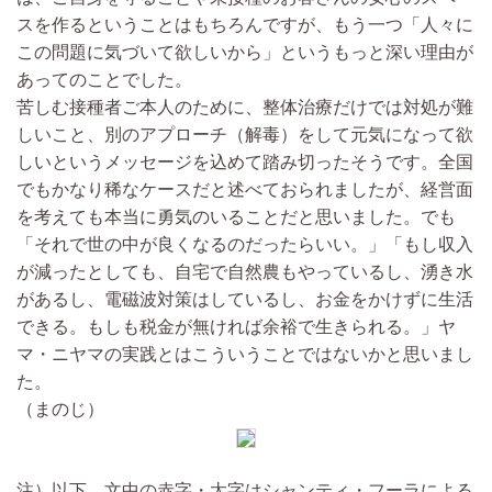
スを作るということはもちろんですが、もう一つ「人々に
この問題に気づいて欲しいから」というもっと深い理由が
あってのことでした。
苦しむ接種者ご本人のために、整体治療だけでは対処が難
しいこと、別のアプローチ（解毒）をして元気になって欲
しいというメッセージを込めて踏み切ったそうです。全国
でもかなり稀なケースだと述べておられましたが、経営面
を考えても本当に勇気のいることだと思いました。でも
「それで世の中が良くなるのだったらいい。」「もし収入
が減ったとしても、自宅で自然農もやっているし、湧き水
があるし、電磁波対策はしているし、お金をかけずに生活
できる。もしも税金が無ければ余裕で生きられる。」ヤ
マ・ニヤマの実践とはこういうことではないかと思いまし
た。
（まのじ）
注）以下、文中の赤字・太字はシャンティ・フーラによる