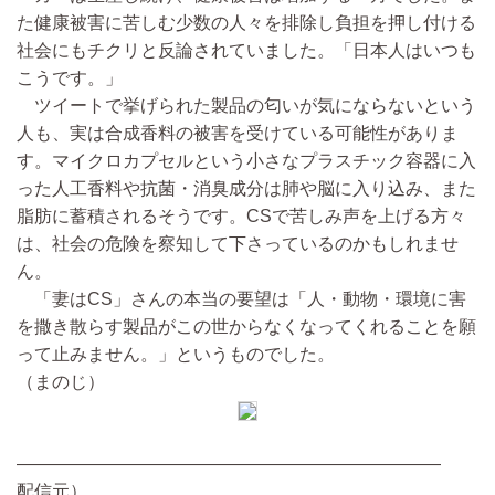
た健康被害に苦しむ少数の人々を排除し負担を押し付ける
社会にもチクリと反論されていました。「日本人はいつも
こうです。」
ツイートで挙げられた製品の匂いが気にならないという
人も、実は合成香料の被害を受けている可能性がありま
す。マイクロカプセルという小さなプラスチック容器に入
った人工香料や抗菌・消臭成分は肺や脳に入り込み、また
脂肪に蓄積されるそうです。CSで苦しみ声を上げる方々
は、社会の危険を察知して下さっているのかもしれませ
ん。
「妻はCS」さんの本当の要望は「人・動物・環境に害
を撒き散らす製品がこの世からなくなってくれることを願
って止みません。」というものでした。
（まのじ）
————————————————————————
配信元）