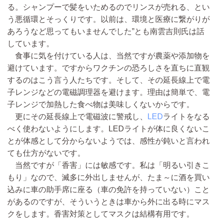
る。シャンプーで髪をいためるのでリンスが売れる、とい
う悪循環とそっくりです。以前は、環境と医療に繋がりが
あろうなど思ってもいませんでした”とも南雲吉則氏は話
しています。
食事に気を付けている人は、当然ですが農薬や添加物を
避けています。ですからワクチンの恐ろしさを直ちに直観
するのはこう言う人たちです。そして、その延長線上で電
子レンジなどの電磁調理器を避けます。理由は簡単で、電
子レンジで加熱した食べ物は美味しくないからです。
更にその延長線上で電磁波に警戒し、
LED
ライトをなる
べく使わないようにします。LEDライトが体に良くないこ
とが体感として分からないようでは、感性が鈍いと言われ
ても仕方がないです。
当然ですが「香害」には敏感です。私は「明るい引きこ
もり」なので、滅多に外出しませんが、たま～に酒を買い
込みに車の助手席に座る（車の免許を持っていない）こと
があるのですが、そういうときは車から外に出る時にマス
クをします。香害対策としてマスクは結構有用です。