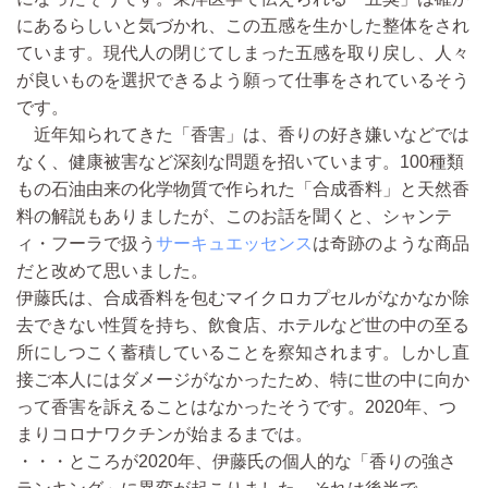
にあるらしいと気づかれ、この五感を生かした整体をされ
ています。現代人の閉じてしまった五感を取り戻し、人々
が良いものを選択できるよう願って仕事をされているそう
です。
近年知られてきた「香害」は、香りの好き嫌いなどでは
なく、健康被害など深刻な問題を招いています。100種類
もの石油由来の化学物質で作られた「合成香料」と天然香
料の解説もありましたが、このお話を聞くと、シャンテ
ィ・フーラで扱う
サーキュエッセンス
は奇跡のような商品
だと改めて思いました。
伊藤氏は、合成香料を包むマイクロカプセルがなかなか除
去できない性質を持ち、飲食店、ホテルなど世の中の至る
所にしつこく蓄積していることを察知されます。しかし直
接ご本人にはダメージがなかったため、特に世の中に向か
って香害を訴えることはなかったそうです。2020年、つ
まりコロナワクチンが始まるまでは。
・・・ところが2020年、伊藤氏の個人的な「香りの強さ