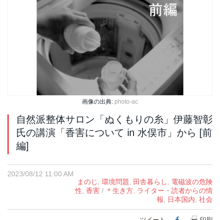
画像の出典:
photo-ac
自然派整体サロン「ぬくもりの糸」伊藤智彰
氏の講演「香害について in 水俣市」から [前
編]
2023/08/12 11:00 AM
まのじ
,
環境問題
,
田舎暮らし
,
電磁波の危険
性
,
香害
/
＊生き方
,
ライター・読者からの情
報
,
日本国内
,
社会
ツイート
Facebook
印刷