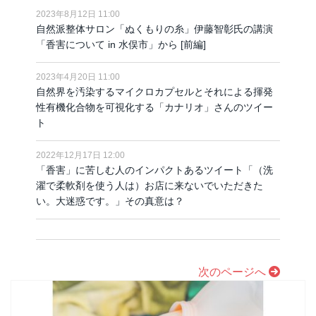
2023年8月12日 11:00
自然派整体サロン「ぬくもりの糸」伊藤智彰氏の講演
「香害について in 水俣市」から [前編]
2023年4月20日 11:00
自然界を汚染するマイクロカプセルとそれによる揮発
性有機化合物を可視化する「カナリオ」さんのツイー
ト
2022年12月17日 12:00
「香害」に苦しむ人のインパクトあるツイート「（洗
濯で柔軟剤を使う人は）お店に来ないでいただきた
い。大迷惑です。」その真意は？
次のページへ