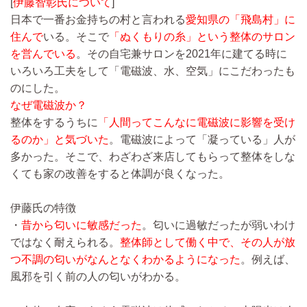
[
伊藤智彰氏について
]
日本で一番お金持ちの村と言われる
愛知県の「飛島村」に
住んで
いる。そこで
「ぬくもりの糸」という整体のサロン
を営んでいる
。その自宅兼サロンを2021年に建てる時に
いろいろ工夫をして「電磁波、水、空気」にこだわったも
のにした。
なぜ電磁波か？
整体をするうちに
「人間ってこんなに電磁波に影響を受け
るのか」と気づいた
。電磁波によって「凝っている」人が
多かった。そこで、わざわざ来店してもらって整体をしな
くても家の改善をすると体調が良くなった。
伊藤氏の特徴
・
昔から匂いに敏感だった
。匂いに過敏だったが弱いわけ
ではなく耐えられる。
整体師として働く中で、その人が放
つ不調の匂いがなんとなくわかるようになった
。例えば、
風邪を引く前の人の匂いがわかる。