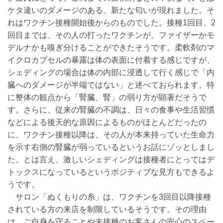
ケタ違いのダメージのある、新たな匂いが現れました。そ
れはワクチン接種開始後からのものでした。接種1回目、2
回目までは、その人の打ったワクチンが、ファイザーかモ
デルナかも嗅ぎ分けることができたそうです。柔軟剤のマ
イクロカプセルの暴露は体の表面に付着する感じですが、
シェディングの場合は体の内部に浸透して行く感じで「内
臓へのダメージが半端ではない」と述べておられます。特
に整体の観点から「腎臓、腎」の弱り方が顕著だそうで
す。さらに、従来の腎臓の不調は、日々の食事や生活習慣
などによる後天的な原因によるものがほとんどだったの
に、ワクチン接種以降は、その人が本来持っていた生命力
を示す右側の腎臓が弱っているというお話にゾッとしまし
た。とは言え、激しいシェディングは接種者にとってはデ
トックスになっているというポジティブな見方もできるよ
うです。
サロン「ぬくもりの糸」は、ワクチンを3回目以降接種
されている方の来店を制限しているそうです。その理由
は、ご自身を守ることや未接種のお客さんの安心のスペー