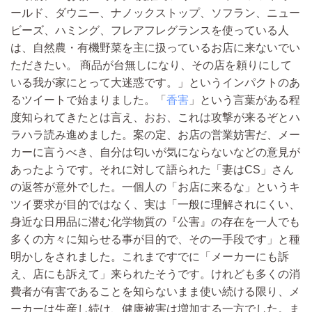
ールド、ダウニー、ナノックストップ、ソフラン、ニュー
ビーズ、ハミング、フレアフレグランスを使っている人
は、自然農・有機野菜を主に扱っているお店に来ないでい
ただきたい。 商品が台無しになり、その店を頼りにして
いる我が家にとって大迷惑です。」というインパクトのあ
るツイートで始まりました。「
香害
」という言葉がある程
度知られてきたとは言え、おお、これは攻撃が来るぞとハ
ラハラ読み進めました。案の定、お店の営業妨害だ、メー
カーに言うべき、自分は匂いが気にならないなどの意見が
あったようです。それに対して語られた「妻はCS」さん
の返答が意外でした。一個人の「お店に来るな」というキ
ツイ要求が目的ではなく、実は「一般に理解されにくい、
身近な日用品に潜む化学物質の『公害』の存在を一人でも
多くの方々に知らせる事が目的で、その一手段です」と種
明かしをされました。これまですでに「メーカーにも訴
え、店にも訴えて」来られたそうです。けれども多くの消
費者が有害であることを知らないまま使い続ける限り、メ
ーカーは生産し続け、健康被害は増加する一方でした。ま