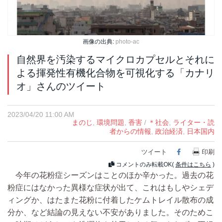
画像の出典:
photo-ac
自然界を汚染するマイクロカプセルとそれに
よる揮発性有機化合物を可視化する「カナリ
オ」さんのツイート
2023/04/20 11:00 AM
まのじ
,
環境問題
,
香害
/
＊社会
,
ライター・読
者からの情報
,
政治経済
,
日本国内
ツイート
Facebook
印刷
コメントのみ転載OK(
条件はこちら
)
今年の花粉症シーズンはことのほか辛かった。過去の花
粉症にはなかった異様な症状が出て、これはもしやシェデ
ィングか、はたまた花粉に付着したケムトレイル散布の成
分か、など結論の見えない不安がありました。そのためこ