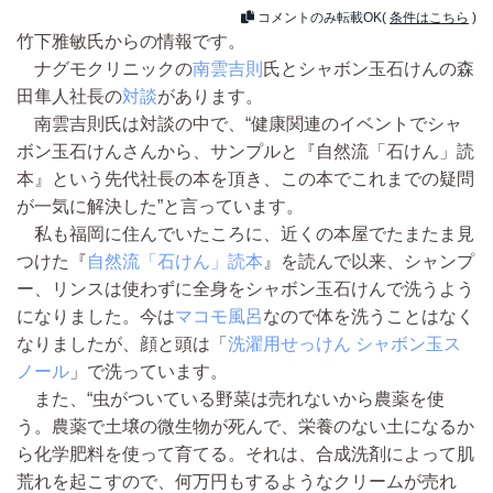
コメントのみ転載OK(
条件はこちら
)
竹下雅敏氏からの情報です。
ナグモクリニックの
南雲吉則
氏とシャボン玉石けんの森
田隼人社長の
対談
があります。
南雲吉則氏は対談の中で、“健康関連のイベントでシャ
ボン玉石けんさんから、サンプルと『自然流「石けん」読
本』という先代社長の本を頂き、この本でこれまでの疑問
が一気に解決した”と言っています。
私も福岡に住んでいたころに、近くの本屋でたまたま見
つけた『
自然流「石けん」読本
』を読んで以来、シャンプ
ー、リンスは使わずに全身をシャボン玉石けんで洗うよう
になりました。今は
マコモ風呂
なので体を洗うことはなく
なりましたが、顔と頭は「
洗濯用せっけん シャボン玉ス
ノール
」で洗っています。
また、“虫がついている野菜は売れないから農薬を使
う。農薬で土壌の微生物が死んで、栄養のない土になるか
ら化学肥料を使って育てる。それは、合成洗剤によって肌
荒れを起こすので、何万円もするようなクリームが売れ