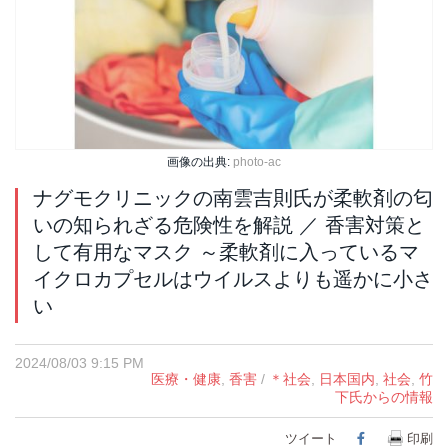
画像の出典:
photo-ac
ナグモクリニックの南雲吉則氏が柔軟剤の匂
いの知られざる危険性を解説 ／ 香害対策と
して有用なマスク ～柔軟剤に入っているマ
イクロカプセルはウイルスよりも遥かに小さ
い
2024/08/03 9:15 PM
医療・健康
,
香害
/
＊社会
,
日本国内
,
社会
,
竹
下氏からの情報
ツイート
Facebook
印刷