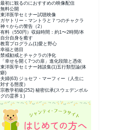
最初に観るのにおすすめの映像配信
無料公開
東洋医学セミナー試聴映像
ガヤトリー・マントラと７つのチャクラ
神々からの警告（2）
有料（550円）
収録時間：約1〜2時間/本
自分自身を癒す
教育プログラム(1)
愛と野心
幸福と徳目
禁戒勧戒とチャクラの浄化
「幸せを開く7つの扉」進化段階と憑依
東洋医学セミナー雑談集(1)
五行類型論(体
癖)
夫婦(63)
ジョセフ・マーフィー（人生に
対する態度）
宗教学
初級(252) 秘密伝承(スウェデンボル
グの霊界１)