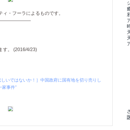
ティ・フーラによるものです。
―――――――
(2016/4/23)
rticle "［嗚呼、悲しいではないか！］中国政府に国有地を切り売りし
家事件"