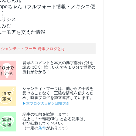
しんしん丸
popoちゃん（フルフォード情報・メキシコ便
り）
ユリシス
まみむ
ユーモアを交えた情報
シャンティ・フーラ 時事ブログとは
冒頭のコメントと本文の
赤字部分
だけを
読めばOK！忙しい人でも１０分で世界の
流れが分かる！
シャンティ・フーラは、他からの干渉を
受けることなく、正確な情報を伝えるた
め、時事ブログを独立運営しています。
▶本ブログの目的と編集方針
記事の拡散を歓迎します！
右上に「〜転載OK」とある記事は、
ぜひ転載してください。
（一定の
条件
があります）