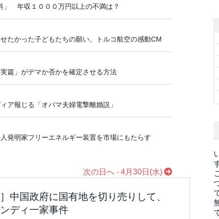
「給料」 年収１０００万円以上の不満は？
せたかった子どもたちの願い。トルコ航空の感動CM
真実篇」がデマか否かを確定させる方法
ディア報じる「オバマ夫婦電撃離婚説」
ル人発明家フリーエネルギー装置を市場にもたらす
次の日へ - 4月30日(水)
］中国政府に国有地を切り売りして、
ンディ一家事件