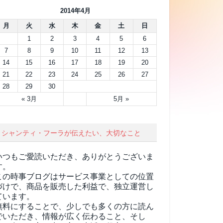
2014年4月
月
火
水
木
金
土
日
1
2
3
4
5
6
7
8
9
10
11
12
13
14
15
16
17
18
19
20
21
22
23
24
25
26
27
28
29
30
« 3月
5月 »
シャンティ・フーラが伝えたい、大切なこと
いつもご愛読いただき、ありがとうございま
す。
この時事ブログはサービス事業としての位置
づけで、商品を販売した利益で、独立運営し
ています。
無料にすることで、少しでも多くの方に読ん
でいただき、情報が広く伝わること、そし