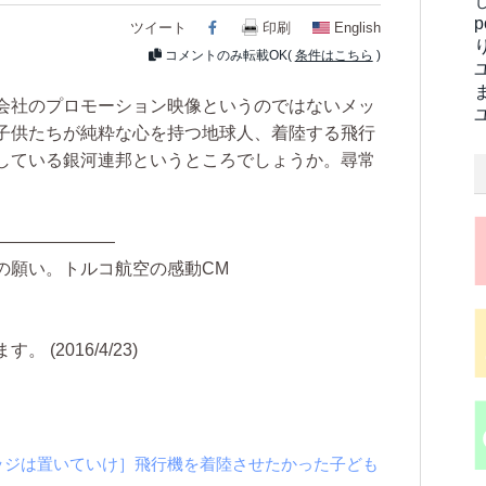
ツイート
Facebook
印刷
English
コメントのみ転載OK(
条件はこちら
)
会社のプロモーション映像というのではないメッ
子供たちが純粋な心を持つ地球人、着陸する飛行
している銀河連邦というところでしょうか。尋常
―――――――
の願い。トルコ航空の感動CM
(2016/4/23)
rticle "［銃とバッジは置いていけ］飛行機を着陸させたかった子ども