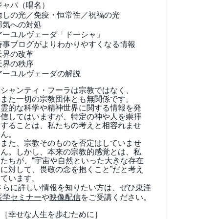
ジャパ（唱名）
癒しの光／免疫・恒常性／祝福の光
邪気への対処
アーユルヴェーダ
「ドーシャ」
時事ブログがよりわかりやすくなる情報
天界の改革
天界の秩序
アーユルヴェーダの解説
シャンティ・フーラは宗教ではなく、
また一切の宗教団体とも無関係です。
霊的な科学や精神世界に関する情報を発
信してはいますが、特定の神や人を崇拝
することは、私たちの考えと相容れませ
ん。
また、宗教そのものを否定はしていませ
ん。しかし、本来の宗教的感覚とは、私
たちが、“宇宙や自然といった大きな存在
に対して、畏敬の念を抱くこと”だと考え
ています。
さらに詳しい情報を知りたい方は、ぜひ
東洋
医学セミナー
や
映像配信
をご受講ください。
［幸せな人生を歩むために］