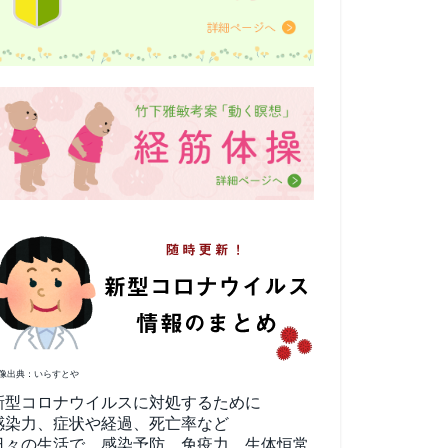
像出典：いらすとや
新型コロナウイルスに対処するために
感染力、症状や経過、死亡率など
日々の生活で、感染予防、免疫力、生体恒常