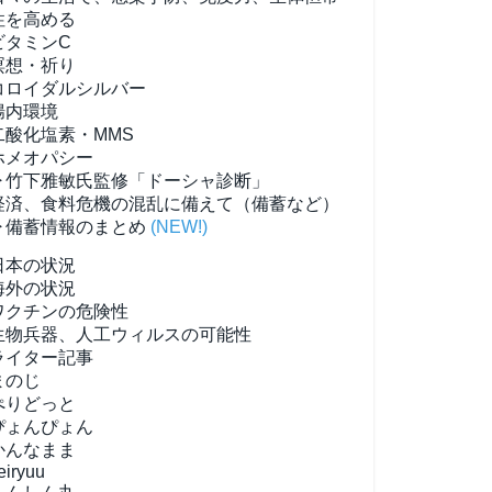
性を高める
ビタミンC
瞑想・祈り
コロイダルシルバー
腸内環境
二酸化塩素・MMS
ホメオパシー
▶竹下雅敏氏監修「ドーシャ診断」
経済、食料危機の混乱に備えて（備蓄など）
▶備蓄情報のまとめ
(NEW!)
日本の状況
海外の状況
ワクチンの危険性
生物兵器、人工ウィルスの可能性
ライター記事
まのじ
ぺりどっと
ぴょんぴょん
かんなまま
eiryuu