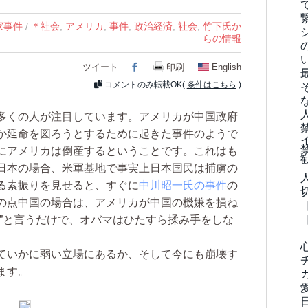
家事件
/
＊社会
,
アメリカ
,
事件
,
政治経済
,
社会
,
竹下氏か
らの情報
ツイート
Facebook
印刷
English
コメントのみ転載OK(
条件はこちら
)
多くの人が注目しています。アメリカが中国政府
か延命を図ろうとするために起きた事件のようで
にアメリカは倒産するということです。これはも
日本の場合、米軍基地で事実上日本国民は捕虜の
る素振りを見せると、すぐに
中川昭一氏の事件
の
の点中国の場合は、アメリカが中国の機嫌を損ね
よ”と言うだけで、オバマはひたすら揉み手をしな
。
ていかに弱い立場にあるか、そして今にも崩壊す
ます。