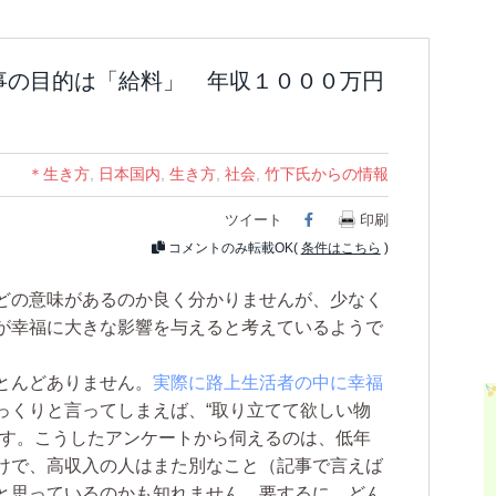
ほど仕事の目的は「給料」 年収１０００万円
＊生き方
,
日本国内
,
生き方
,
社会
,
竹下氏からの情報
ツイート
Facebook
印刷
コメントのみ転載OK(
条件はこちら
)
どの意味があるのか良く分かりませんが、少なく
が幸福に大きな影響を与えると考えているようで
とんどありません。
実際に路上生活者の中に幸福
っくりと言ってしまえば、“取り立てて欲しい物
です。こうしたアンケートから伺えるのは、低年
けで、高収入の人はまた別なこと（記事で言えば
と思っているのかも知れません。要するに、どん