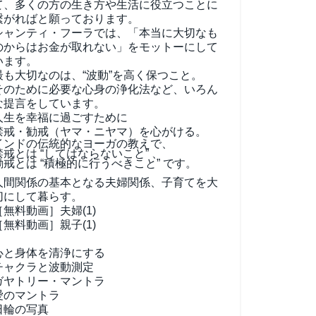
て、
多くの方の生き方や生活に役立つことに
繋がればと願っております。
シャンティ・フーラでは、「本当に大切なも
のからはお金が取れない」をモットーにして
います。
最も大切なのは、“波動”を高く保つこと。
そのために必要な心身の浄化法など、いろん
な提言をしています。
人生を幸福に過ごすために
禁戒・勧戒（ヤマ・ニヤマ）を心がける。
インドの伝統的なヨーガの教えで、
禁戒とは “してはならないこと” 、
勧戒とは “積極的に行うべきこと” です。
人間関係の基本となる夫婦関係、子育てを大
切にして暮らす。
［無料動画］夫婦(1)
［無料動画］親子(1)
心と身体を清浄にする
チャクラと波動測定
ガヤトリー・マントラ
愛のマントラ
日輪の写真