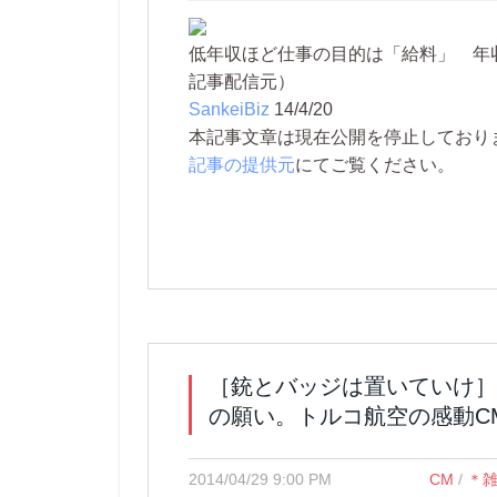
低年収ほど仕事の目的は「給料」 年
記事配信元）
SankeiBiz
14/4/20
本記事文章は現在公開を停止しております。 
記事の提供元
にてご覧ください。
［銃とバッジは置いていけ］
の願い。トルコ航空の感動C
2014/04/29 9:00 PM
CM
/
＊雑