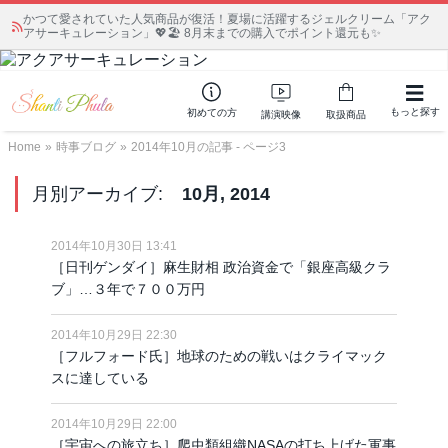
かつて愛されていた人気商品が復活！夏場に活躍するジェルクリーム「アク
アサーキュレーション」💖🏖️ 8月末までの購入でポイント還元も✨
もっと探す
初めての方
講演映像
取扱商品
Home
»
時事ブログ
»
2014年10月の記事 - ページ3
月別アーカイブ:
10月, 2014
2014年10月30日 13:41
［日刊ゲンダイ］麻生財相 政治資金で「銀座高級クラ
ブ」…３年で７００万円
2014年10月29日 22:30
［フルフォード氏］地球のための戦いはクライマック
スに達している
2014年10月29日 22:00
［宇宙への旅立ち］爬虫類組織NASAの打ち上げた軍事