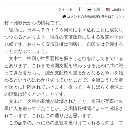
ツイート
Facebook
印刷
English
コメントのみ転載OK(
条件はこちら
)
竹下雅敏氏からの情報です。
冒頭に、日本もＢＲＩＣＳ同盟に引き込むことに成功し
つつあるとあります。現在の安倍政権に対する攻撃がその
兆候です。おそらく安倍政権は崩壊し、自民党は分裂する
ことになるでしょう。
文中で、中国が世界覇権を握ろうと欲を出してきている
とあります。これまで米国支配を終わらせるために共に戦
ってきた者たちも、誰が支配権を握るかとなると争いを始
めるというのはわかり切っていたことで、今後こうした輩
が次々に排除されていきます。従って、今しばらく地球上
の混乱は続くということです。
文末に、火星の基地が破壊されたこと、米国が実際に火
星に人を送っていたことが、英国情報機関によって確認さ
れています。これはこの通りだと思います。
この記事のように私の直観を裏付けてくれるものは、フ