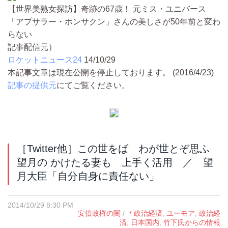
【世界美熟女探訪】奇跡の67歳！ 元ミス・ユニバース
「アプサラー・ホンサクン」さんの美しさが50年前と変わ
らない
記事配信元）
ロケットニュース24
14/10/29
本記事文章は現在公開を停止しております。 (2016/4/23)
記事の提供元
にてご覧ください。
［Twitter他］この世をば わが世とぞ思ふ
望月の かけたる妻も 上手く活用 ／ 望
月大臣「自分自身に責任ない」
2014/10/29 8:30 PM
安倍政権の闇
/
＊政治経済
,
ユーモア
,
政治経
済
,
日本国内
,
竹下氏からの情報