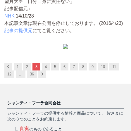
望月大臣「自分自身に責任ない」
記事配信元）
NHK
14/10/28
本記事文章は現在公開を停止しております。 (2016/4/23)
記事の提供元
にてご覧ください。
Previous
1
2
3
4
5
6
7
8
9
10
11
Next
12
…
36
シャンティ・フーラ合同会社
シャンティ・フーラの提供する情報と商品について、 皆さまに
次の３つのことをお約束します。
真実
のものであること