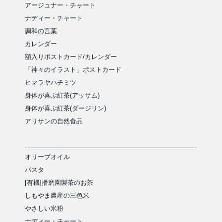
アージュナー・チャート
ナディー・チャート
調和の言葉
カレンダー
額入りポストカード/カレンダー
「神々のイラスト」ポストカード
ヒマラヤハチミツ
身体が喜ぶ紅茶(アッサム)
身体が喜ぶ紅茶(ダージリン)
アリサンの自然食品
オリーブオイル
パスタ
[有機]播磨園製茶のお茶
しもやま農産の三色米
やさしい米粉
ナディー・チャート