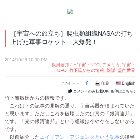
［宇宙への旅立ち］爬虫類組織NASAの打ち
上げた軍事ロケット 大爆発！
2014/10/29 10:00 PM
銀河連邦
/
＊宇宙・UFO
,
アメリカ
,
宇宙・
UFO
,
竹下氏からの情報
,
陰謀
,
霊的世界
ツイート
Facebook
印刷
English
コメントのみ転載OK(
条件はこちら
)
竹下雅敏氏からの情報です。
これは下の記事の見解の通り、宇宙兵器が積まれていた
と思います。ただしこれを破壊したのは真の「銀河連邦」
です。「光の銀河連邦」という組織は今や存在しないから
です。
以前紹介した
エイリアン・アジェンダという記事
の後半