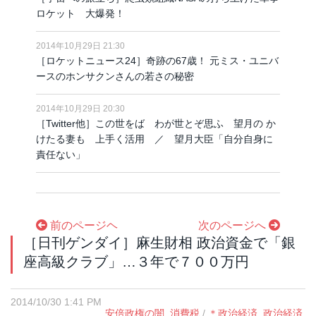
ロケット 大爆発！
2014年10月29日 21:30
［ロケットニュース24］奇跡の67歳！ 元ミス・ユニバ
ースのホンサクンさんの若さの秘密
2014年10月29日 20:30
［Twitter他］この世をば わが世とぞ思ふ 望月の か
けたる妻も 上手く活用 ／ 望月大臣「自分自身に
責任ない」
前のページヘ
次のページへ
［日刊ゲンダイ］麻生財相 政治資金で「銀
座高級クラブ」…３年で７００万円
2014/10/30 1:41 PM
安倍政権の闇
,
消費税
/
＊政治経済
,
政治経済
,