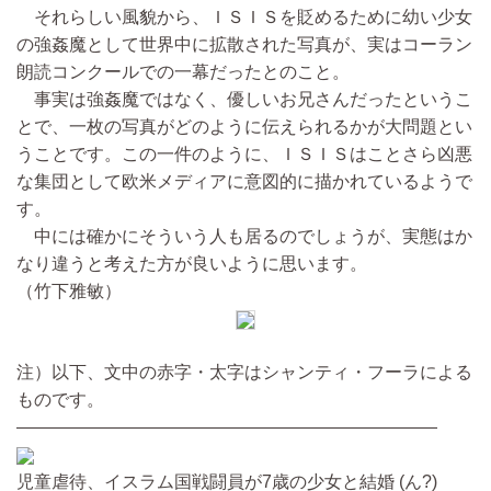
それらしい風貌から、ＩＳＩＳを貶めるために幼い少女
の強姦魔として世界中に拡散された写真が、実はコーラン
朗読コンクールでの一幕だったとのこと。
事実は強姦魔ではなく、優しいお兄さんだったというこ
とで、一枚の写真がどのように伝えられるかが大問題とい
うことです。この一件のように、ＩＳＩＳはことさら凶悪
な集団として欧米メディアに意図的に描かれているようで
す。
中には確かにそういう人も居るのでしょうが、実態はか
なり違うと考えた方が良いように思います。
（竹下雅敏）
注）以下、文中の赤字・太字はシャンティ・フーラによる
ものです。
————————————————————————
児童虐待、イスラム国戦闘員が7歳の少女と結婚 (ん?)