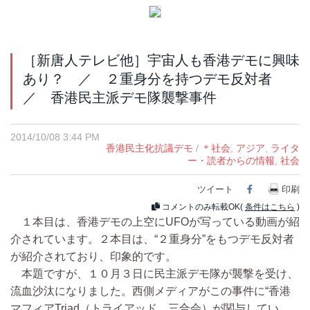
［新唐人テレビ他］宇宙人も香港デモに興味
あり？ ／ ２重身分を持つデモ反対者
／ 香港民主派デモ隊襲撃事件
2014/10/08 3:44 PM
香港民主化抗議デモ
/
＊社会
,
アジア
,
ライタ
ー・読者からの情報
,
社会
ツイート
Facebook
印刷
コメントのみ転載OK(
条件はこちら
)
１本目は、香港デモの上空にUFOが写っている動画が紹
介されています。２本目は、“２重身分”をもつデモ反対者
が紹介されており、印象的です。
本題ですが、１０月３日に民主派デモ隊が襲撃を受け、
流血沙汰になりました。西側メディアがこの事件に“香港
マフィアTriad（トライアッド、三合会）が関与してい