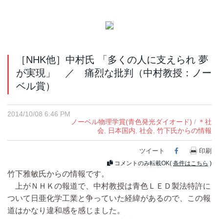
［NHK他］中村氏 「多くの人に支えられ 夢
が実現」 ／ 痛烈な批判（中村教授：ノー
ベル賞）
2014/10/08 6:46 PM
ノーベル物理学賞(青色発光ダイオード)
/
＊社
会
,
日本国内
,
社会
,
竹下氏からの情報
ツイート
Facebook
印刷
コメントのみ転載OK(
条件はこちら
)
竹下雅敏氏からの情報です。
上がＮＨＫの報道で、中村教授は青色ＬＥＤ製法特許に
ついて日亜化学工業と争っていた経緯があるので、この報
道はかなり違和感を感じました。