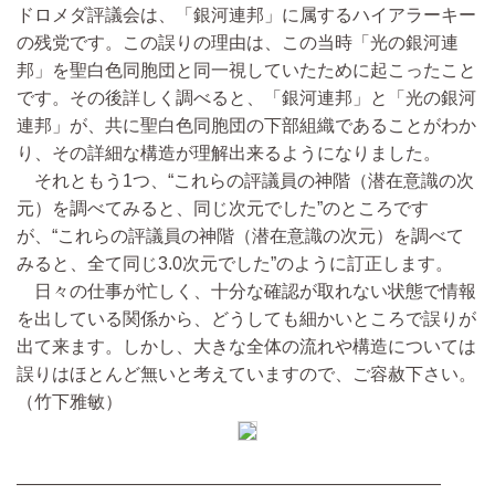
ドロメダ評議会は、「銀河連邦」に属するハイアラーキー
の残党です。この誤りの理由は、この当時「光の銀河連
邦」を聖白色同胞団と同一視していたために起こったこと
です。その後詳しく調べると、「銀河連邦」と「光の銀河
連邦」が、共に聖白色同胞団の下部組織であることがわか
り、その詳細な構造が理解出来るようになりました。
それともう1つ、“これらの評議員の神階（潜在意識の次
元）を調べてみると、同じ次元でした”のところです
が、“これらの評議員の神階（潜在意識の次元）を調べて
みると、全て同じ3.0次元でした”のように訂正します。
日々の仕事が忙しく、十分な確認が取れない状態で情報
を出している関係から、どうしても細かいところで誤りが
出て来ます。しかし、大きな全体の流れや構造については
誤りはほとんど無いと考えていますので、ご容赦下さい。
（竹下雅敏）
————————————————————————