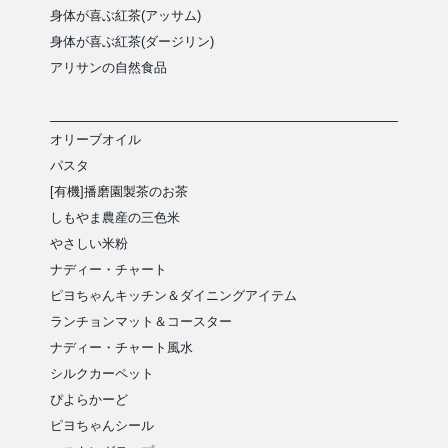
身体が喜ぶ紅茶(アッサム)
身体が喜ぶ紅茶(ダージリン)
アリサンの自然食品
オリーブオイル
パスタ
[有機]播磨園製茶のお茶
しもやま農産の三色米
やさしい米粉
ナディー・チャート
ピヨちゃんキッチン＆ダイニングアイテム
ランチョンマット＆コースター
ナディー・チャート風水
シルクカーペット
ぴよらかーど
ピヨちゃんシール