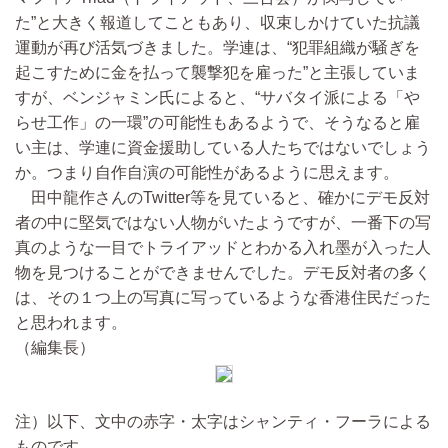
た”と大きく報道してこともあり、収束しかけていた抗議
運動が再び活気づきました。学連は、“犯罪組織が騒ぎを
起こすために金を払って襲撃犯を雇った”と主張していま
すが、ベンジャミン氏によると、“サバタイ派による「や
らせ工作」の一環”の可能性もあるようで、そうなると雇
い主は、学連に資金援助している人たちではないでしょう
か。つまり自作自演の可能性があるように思えます。
田中龍作さんのTwitter等を見ていると、確かにデモ反対
者の中に堅気ではない人物がいたようですが、一番下の写
真のような一目でトライアッドとわかる入れ墨が入った人
物を見つけることができませんでした。デモ反対者の多く
は、その１つ上の写真に写っているような香港住民だった
と思われます。
（編集長）
注）以下、文中の赤字・太字はシャンティ・フーラによる
ものです。