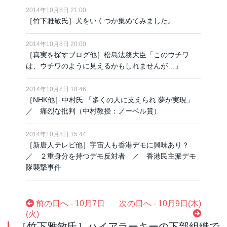
2014年10月8日 21:00
［竹下雅敏氏］犬をいくつか集めてみました。
2014年10月8日 20:00
［真実を探すブログ他］松島法務大臣「このウチワ
は、ウチワのように見えるかもしれませんが…」
2014年10月8日 18:46
［NHK他］中村氏 「多くの人に支えられ 夢が実現」
／ 痛烈な批判（中村教授：ノーベル賞）
2014年10月8日 15:44
［新唐人テレビ他］宇宙人も香港デモに興味あり？
／ ２重身分を持つデモ反対者 ／ 香港民主派デモ
隊襲撃事件
前の日へ - 10月7日
次の日へ - 10月9日(木)
(火)
［竹下雅敏氏］ハイアラーキーの下部組織で