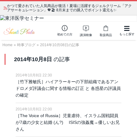
かつて愛されていた人気商品が復活！夏場に活躍するジェルクリーム「アク
アサーキュレーション」💖🏖️ 8月末までの購入でポイント還元も✨
もっと探す
初めての方
講演映像
取扱商品
Home
»
時事ブログ
»
2014年10月08日の記事
2014年10月8日
の記事
2014年10月8日 22:30
［竹下雅敏氏］ハイアラーキーの下部組織であるアン
ドロメダ評議会に関する情報の訂正 と 各惑星の評議員
の確定
2014年10月8日 22:00
［The Voice of Russia］児童虐待、イスラム国戦闘員
が7歳の少女と結婚 (ん?) ISISの強姦魔→優しいお兄
さん