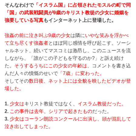
そんなわけで
「イスラム国」に占領されたモスルの町で同
「国」の武装戦闘員が9歳のキリスト教徒の少女に婚姻を
強要している写真
もインターネット上に登場した。
強姦の前に泣き叫ぶ9歳の少女
は隣に
いやな笑みを浮かべ
て立ち尽くす強姦者
とほぼ同じ感情を呼び起こす。ソーシ
ャルネット、続いてマスコミは激昂し、このニュースを流
しながら、「誰がこの子どもを守るのか?」と訴え続け
た。
そうするうちにこの少女の年齢は、
コメントを書き込
んだ人々の憤慨のせいで
「7歳」に変わった。
そしてその
数日後、ネット上には全貌を映したビデオが登
場した。
1.
少女は
キリスト教徒ではなく、
イスラム教徒だった。
2.
この事件は去年、シリアで起きたもの
だった。
3.
少女はコーラン朗読コンクールに出演し、頭が混乱して
泣き出してしまった。