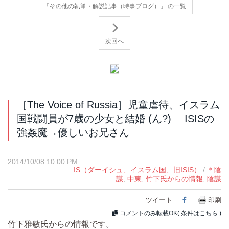
「その他の執筆・解説記事（時事ブログ）」 の一覧
次回へ
［The Voice of Russia］児童虐待、イスラム
国戦闘員が7歳の少女と結婚 (ん?) ISISの
強姦魔→優しいお兄さん
2014/10/08 10:00 PM
IS（ダーイシュ、イスラム国、旧ISIS）
/
＊陰
謀
,
中東
,
竹下氏からの情報
,
陰謀
ツイート
Facebook
印刷
コメントのみ転載OK(
条件はこちら
)
竹下雅敏氏からの情報です。