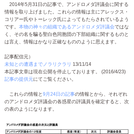
2014年5月31日の記事で、アンドロメダ評議会に関する
情報を取り上げました。これらの情報は主にアレックス・
コリアー氏やトーレック氏によってもたらされているよう
です。
本物の神々の組織であるアンドロメダ評議会
ではな
く、その名を騙る聖白色同胞団の下部組織に関するものと
は言え、情報はかなり正確なもののように思えます。
記事配信元）
未知との遭遇までノラリクラリ
13/11/14
本記事文章は現在公開を停止しております。 (2016/4/23)
記事の提供元
にてご覧ください。
これらの情報と
9月24日の記事
の情報とから、それぞれ
のアンドロメダ評議会の各惑星の評議員を確定すると、次
の表のようになります。