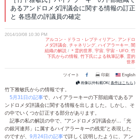
あるアンドロメダ評議会に関する情報の訂正
と 各惑星の評議員の確定
2014/10/08 10:30 PM
アルコン・ドラコ・レプティリアン
,
アンドロ
メダ評議会
,
チャネリング
,
ハイアラーキー
,
闇
組織の解説
/
＊霊的世界
,
宇宙
,
宇宙・UFO
,
竹
下氏からの情報
,
竹下氏による執筆記事
,
霊的
世界
ツイート
Facebook
印刷
English
画像以外転載OK(
条件はこちら
)
竹下雅敏氏からの情報です。
5月31日の記事
で、ハイアラーキーの下部組織であるア
ンドロメダ評議会に関する情報を出しました。しかし、そ
の中でいくつか訂正する部分があります。
記事の私の解説の中で、“アンドロメダ評議会が…「光
の銀河連邦」に属するハイアラーキーの残党”と表現した
のですが、
9月24日の記事
で詳しく説明したように、アン