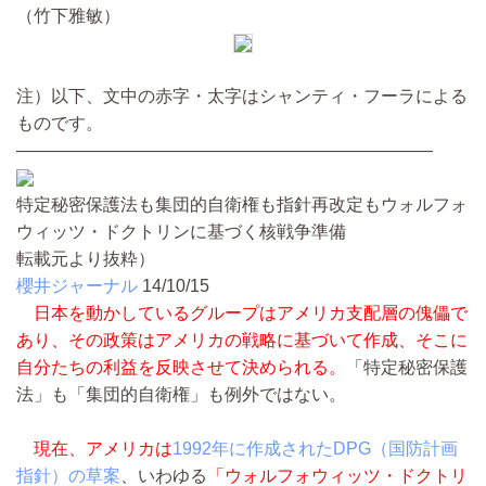
（竹下雅敏）
注）以下、文中の赤字・太字はシャンティ・フーラによる
ものです。
――――――――――――――――――――――――
特定秘密保護法も集団的自衛権も指針再改定もウォルフォ
ウィッツ・ドクトリンに基づく核戦争準備
転載元より抜粋）
櫻井ジャーナル
14/10/15
日本を動かしているグループはアメリカ支配層の傀儡で
あり、その政策はアメリカの戦略に基づいて作成、そこに
自分たちの利益を反映させて決められる。
「特定秘密保護
法」も「集団的自衛権」も例外ではない。
現在、アメリカは
1992年に作成されたDPG（国防計画
指針）の草案
、いわゆる
「ウォルフォウィッツ・ドクトリ