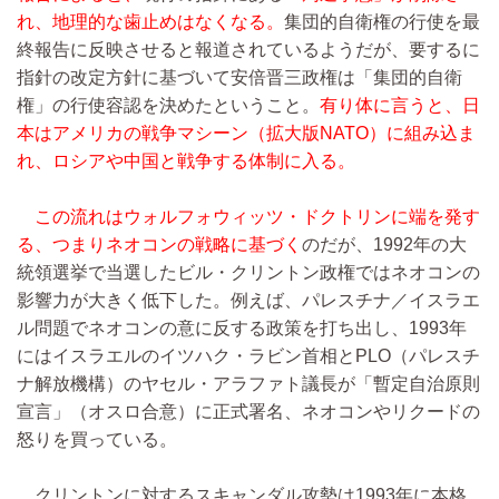
れ、地理的な歯止めはなくなる。
集団的自衛権の行使を最
終報告に反映させると報道されているようだが、要するに
指針の改定方針に基づいて安倍晋三政権は「集団的自衛
権」の行使容認を決めたということ。
有り体に言うと、日
本はアメリカの戦争マシーン（拡大版NATO）に組み込ま
れ、ロシアや中国と戦争する体制に入る。
この流れはウォルフォウィッツ・ドクトリンに端を発す
る、つまりネオコンの戦略に基づく
のだが、1992年の大
統領選挙で当選したビル・クリントン政権ではネオコンの
影響力が大きく低下した。例えば、パレスチナ／イスラエ
ル問題でネオコンの意に反する政策を打ち出し、1993年
にはイスラエルのイツハク・ラビン首相とPLO（パレスチ
ナ解放機構）のヤセル・アラファト議長が「暫定自治原則
宣言」（オスロ合意）に正式署名、ネオコンやリクードの
怒りを買っている。
クリントンに対するスキャンダル攻勢は1993年に本格