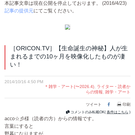
本記事文章は現在公開を停止しております。 (2016/4/23)
記事の提供元
にてご覧ください。
［ORICON.TV］【生命誕生の神秘】人が生
まれるまでの10ヶ月を映像化したものが凄
い！
2014/10/16 4:50 PM
＊雑学・アート(〜2026.4)
,
ライター・読者か
らの情報
,
雑学・アート
ツイート
Facebook
印刷
コメントのみ転載OK(
条件はこちら
)
acco☆彡様（読者の方）からの情報です。
言葉にすると
野暮になりますが