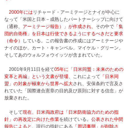
2000年には
リチャード・アーミテージとナイが中心に
なって「米国と日本－成熟したパートナーシップに向けて
（通称、
アーミテージ報告）」が作成され、
その中で
「集
団的自衛権」を日本は行使できるようにするべきだと要求
（命令）
している。この報告書の作成にはアーミテージや
ナイのほか、カート・キャンベル、マイケル・グリーン、
そしてあのウォルフォウイッツが含まれていた。
2001年9月11日を経て
05年に「日米同盟：未来のための
変革と再編」という文書が登場
、これによって
「日米同
盟」の対象が極東から世界へ拡大
され、安保条約で言及さ
れていた「国際連合憲章の目的及び原則に対する信念」が
放棄された。
そして
現在、日米両政府は「日米防衛協力のための指
針」の再改定に向けた作業
を続けている。
公表された中間
報告によると、
現行の指針にある
「周辺事態」が削除さ