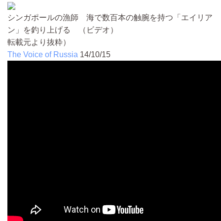
シンガポールの漁師 海で数百本の触腕を持つ「エイリア
ン」を釣り上げる （ビデオ）
転載元より抜粋）
The Voice of Russia
14/10/15