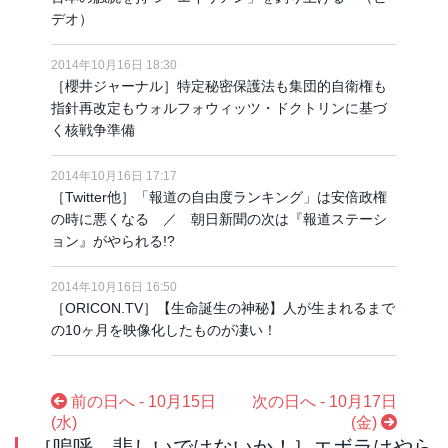
デオ）
2014年10月16日 18:30
［櫻井ジャーナル］特定秘密保護法も集団的自衛権も
指針再改定もウォルフォウィッツ・ドクトリンに基づ
く核戦争準備
2014年10月16日 17:17
［Twitter他］「報道の自由度ランキング」は安倍政権
の時に悪くなる ／ 朝日新聞の次は『報道ステーシ
ョン』がやられる!?
2014年10月16日 16:50
［ORICON.TV］【生命誕生の神秘】人が生まれるまで
の10ヶ月を映像化したものが凄い！
前の日へ - 10月15日
次の日へ - 10月17日
(水)
(金)
［嗚呼、悲しいではないか！］エボラはやら