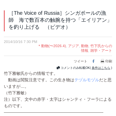
［The Voice of Russia］シンガポールの漁
師 海で数百本の触腕を持つ「エイリアン」
を釣り上げる （ビデオ）
2014/10/16 7:30 PM
＊動物(〜2026.4)
,
アジア
,
動物
,
竹下氏からの
情報
,
雑学・アート
ツイート
Facebook
印刷
コメントのみ転載OK(
条件はこちら
)
竹下雅敏氏からの情報です。
動画は閲覧注意です。この生き物は
テヅルモヅル
だと思
いますが…。
（竹下雅敏）
注）以下、文中の赤字・太字はシャンティ・フーラによる
ものです。
――――――――――――――――――――――――