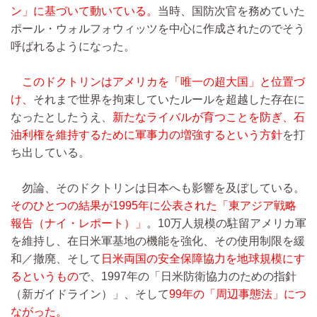
ン」に基づいて動いている。
当時、国防次官を務めていた
ポール・ウォルフォウィッツを中心に作成されたのでそう
呼ばれるようになった。
このドクトリンはアメリカを「唯一の超大国」と位置づ
け、
それまで世界を拘束していたルールを超越した存在に
なったとしたうえ、
新たなライバルが育つことを防ぎ、石
油利権を維持するために軍事力の増強するという方針
を打
ち出している。
勿論、そのドクトリンは日本へも影響を及ぼしている。
そのひとつの結果が1995年に公表された「東アジア戦略
報告（ナイ・レポート）」
。10万人規模の駐留アメリカ軍
を維持し、在日米軍基地の機能を強化、その使用制限を緩
和／撤廃、そして
日米両国の安全保障協力を地球規模にす
るというもの
で、1997年の「日米防衛協力のための指針
（新ガイドライン）」、そして
99年の「周辺事態法」につ
ながった。