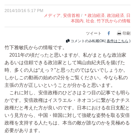
2014/10/16 5:17 PM
メディア
,
安倍首相
/
＊政治経済
,
政治経済
,
日
本国内
,
社会
,
竹下氏からの情報
ツイート
Facebook
印刷
コメントのみ転載OK(
条件はこちら
)
竹下雅敏氏からの情報です。
2011年の頃だったと思いますが、私がまともな政治家
あるいは信頼できる政治家として鳩山由紀夫氏を揚げた
時、多くの人は“えっ？”と思ったのではないでしょうか。
しかしこの動画の始めの2分をご覧ください。今なら私の
主張の方が正しいということが分かると思います。
これに対し、安倍政権のひどさは２つ目の記事でも明ら
かです。安倍政権はイスラエル・ネオコンに繋がるナチス
政権だと考えた方が良いのです。日本における在日支配と
いう見方から、中国・韓国に対して強硬な姿勢を取る安倍
政権を支持する人たちは、本当の敵が誰なのかを見極める
必要があります。