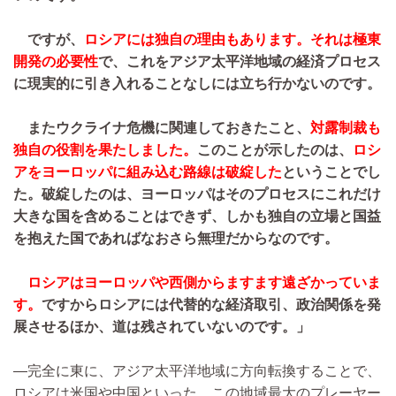
ですが、
ロシアには独自の理由もあります。それは極東
開発の必要性
で、これをアジア太平洋地域の経済プロセス
に現実的に引き入れることなしには立ち行かないのです。
またウクライナ危機に関連しておきたこと、
対露制裁も
独自の役割を果たしました。
このことが示したのは、
ロシ
アをヨーロッパに組み込む路線は破綻した
ということでし
た。破綻したのは、ヨーロッパはそのプロセスにこれだけ
大きな国を含めることはできず、しかも独自の立場と国益
を抱えた国であればなおさら無理だからなのです。
ロシアはヨーロッパや西側からますます遠ざかっていま
す。
ですからロシアには代替的な経済取引、政治関係を発
展させるほか、道は残されていないのです。」
―完全に東に、アジア太平洋地域に方向転換することで、
ロシアは米国や中国といった、この地域最大のプレーヤー