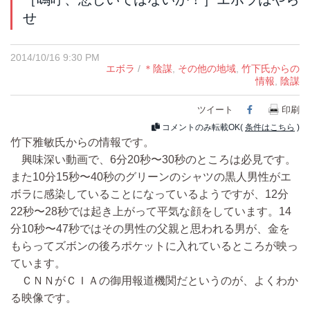
せ
2014/10/16 9:30 PM
エボラ
/
＊陰謀
,
その他の地域
,
竹下氏からの
情報
,
陰謀
ツイート
Facebook
印刷
コメントのみ転載OK(
条件はこちら
)
竹下雅敏氏からの情報です。
興味深い動画で、6分20秒〜30秒のところは必見です。
また10分15秒〜40秒のグリーンのシャツの黒人男性がエ
ボラに感染していることになっているようですが、12分
22秒〜28秒では起き上がって平気な顔をしています。14
分10秒〜47秒ではその男性の父親と思われる男が、金を
もらってズボンの後ろポケットに入れているところが映っ
ています。
ＣＮＮがＣＩＡの御用報道機関だというのが、よくわか
る映像です。