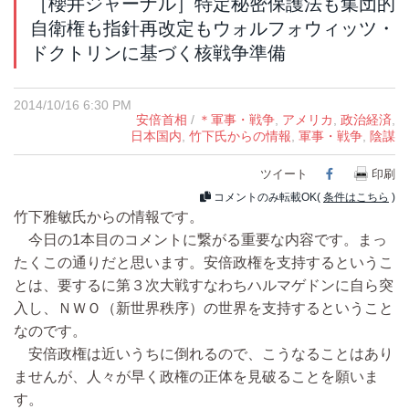
［櫻井ジャーナル］特定秘密保護法も集団的
自衛権も指針再改定もウォルフォウィッツ・
ドクトリンに基づく核戦争準備
2014/10/16 6:30 PM
安倍首相
/
＊軍事・戦争
,
アメリカ
,
政治経済
,
日本国内
,
竹下氏からの情報
,
軍事・戦争
,
陰謀
ツイート
Facebook
印刷
コメントのみ転載OK(
条件はこちら
)
竹下雅敏氏からの情報です。
今日の1本目のコメントに繋がる重要な内容です。まっ
たくこの通りだと思います。安倍政権を支持するというこ
とは、要するに第３次大戦すなわちハルマゲドンに自ら突
入し、ＮＷＯ（新世界秩序）の世界を支持するということ
なのです。
安倍政権は近いうちに倒れるので、こうなることはあり
ませんが、人々が早く政権の正体を見破ることを願いま
す。