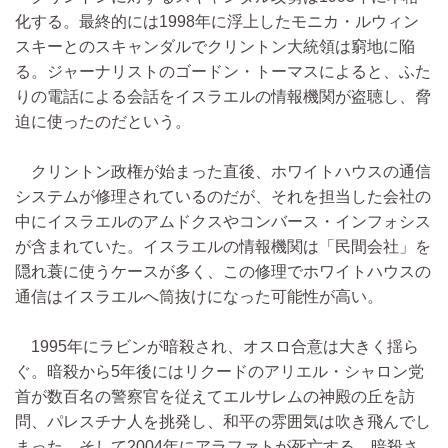
化する。最終的には1998年に浮上したモニカ・ルウィン
スキーとのスキャンダルでクリントン大統領は窮地に陥
る。ジャーナリストのゴードン・トーマスによると、ふた
りの電話による会話をイスラエルの情報機関が盗聴し、脅
迫に使ったのだという。
クリントン政権が始まった直後、ホワイトハウスの通信
システムが修理されているのだが、それを担当した会社の
中にイスラエルのアムドクスやコンバース・インフォシス
が含まれていた。イスラエルの情報機関は「民間会社」を
隠れ蓑に使うケースが多く、この修理でホワイトハウスの
通信はイスラエルへ筒抜けになった可能性が高い。
1995年にラビンが暗殺され、オスロ合意は大きく揺ら
ぐ。暗殺から5年後にはリクードのアリエル・シャロン党
首が数百名の警察官を従えてエルサレムの神殿の丘を訪
問、パレスチナ人を挑発し、和平の雰囲気は吹き飛んでし
まった。そして2004年にアラファトが死亡する。暗殺さ