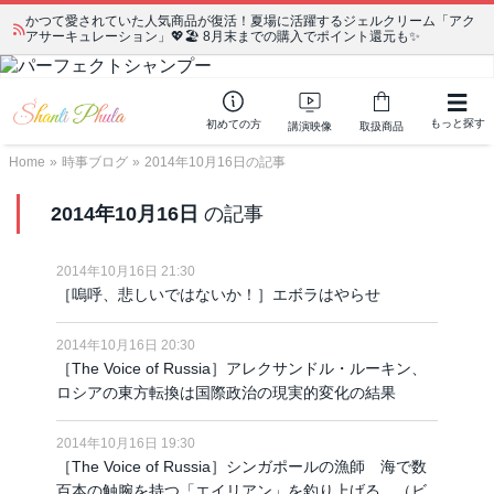
かつて愛されていた人気商品が復活！夏場に活躍するジェルクリーム「アク
アサーキュレーション」💖🏖️ 8月末までの購入でポイント還元も✨
もっと探す
初めての方
講演映像
取扱商品
Home
»
時事ブログ
»
2014年10月16日の記事
2014年10月16日
の記事
2014年10月16日 21:30
［嗚呼、悲しいではないか！］エボラはやらせ
2014年10月16日 20:30
［The Voice of Russia］アレクサンドル・ルーキン、
ロシアの東方転換は国際政治の現実的変化の結果
2014年10月16日 19:30
［The Voice of Russia］シンガポールの漁師 海で数
百本の触腕を持つ「エイリアン」を釣り上げる （ビ