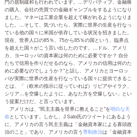
門の規制緩和も行われています。…デリバティブ、金融株
の購入、会社の売買での金融ギャンブルをするようになり
ました。マネーは工業企業を超えて稼がれるようになりま
した。…そして、気づいたら、実際に世界の生産を行なっ
ている他の国々に米国が依存している状況を招きました。
現在、世界人口の85％、75から85％の国という、臨界点
を超えた国々がこう言い出したのです。…ドル、アメリ
カ、ヨーロッパの資本家は何のために必要ですか？ 自分
たちで信用を作りだせるのなら、アメリカの信用は何のた
めに必要なのでしょうか？”と話し、アメリカとヨーロッ
パが実際に世界の生産を行なっている国々に提供できるこ
とは、「（欧米の指示に従っていれば）リビアやイラク、
シリア…を空爆したように、あなた方を空爆しない」とい
う提案だけだ、と言っています。
アメリカは、“民主主義を世界に教えること”を
明白な天
命
としています。しかし、J Sato氏のツイートにあるよう
に、アメリカの言う民主主義は「金融資本家による寡頭政
治のこと」であり、アメリカの言う
専制政治
は「金融資本