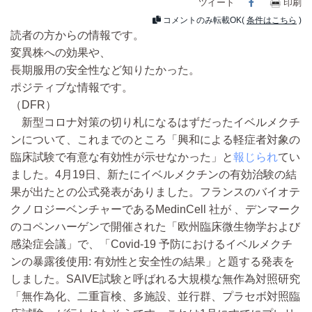
ツイート
Facebook
印刷
コメントのみ転載OK(
条件はこちら
)
読者の方からの情報です。
変異株への効果や、
長期服用の安全性など知りたかった。
ポジティブな情報です。
（DFR）
新型コロナ対策の切り札になるはずだったイベルメクチ
ンについて、これまでのところ「興和による軽症者対象の
臨床試験で有意な有効性が示せなかった」と
報じられ
てい
ました。4月19日、新たにイベルメクチンの有効治験の結
果が出たとの公式発表がありました。フランスのバイオテ
クノロジーベンチャーであるMedinCell 社が 、デンマーク
のコペンハーゲンで開催された「欧州臨床微生物学および
感染症会議」で、「Covid-19 予防におけるイベルメクチ
ンの暴露後使用: 有効性と安全性の結果」と題する発表を
しました。SAIVE試験と呼ばれる大規模な無作為対照研究
「無作為化、二重盲検、多施設、並行群、プラセボ対照臨