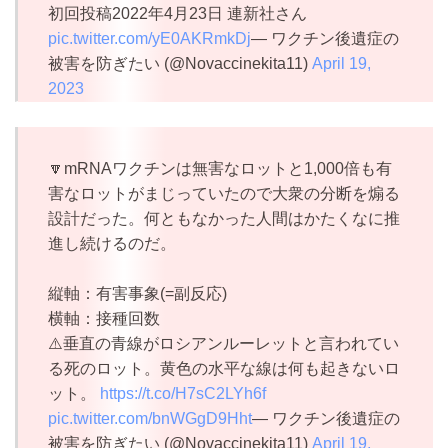
初回投稿2022年4月23日 連新社さん
pic.twitter.com/yE0AKRmkDj
— ワクチン後遺症の
被害を防ぎたい (@Novaccinekita11)
April 19,
2023
🔽mRNAワクチンは無害なロットと1,000倍も有
害なロットがまじっていたので大衆の分断を煽る
設計だった。何ともなかった人間はかたくなに推
進し続けるのだ。
縦軸：有害事象(=副反応)
横軸：接種回数
⚠️垂直の青線がロシアンルーレットと言われてい
る死のロット。黄色の水平な線は何も起きないロ
ット。
https://t.co/H7sC2LYh6f
pic.twitter.com/bnWGgD9Hht
— ワクチン後遺症の
被害を防ぎたい (@Novaccinekita11)
April 19,