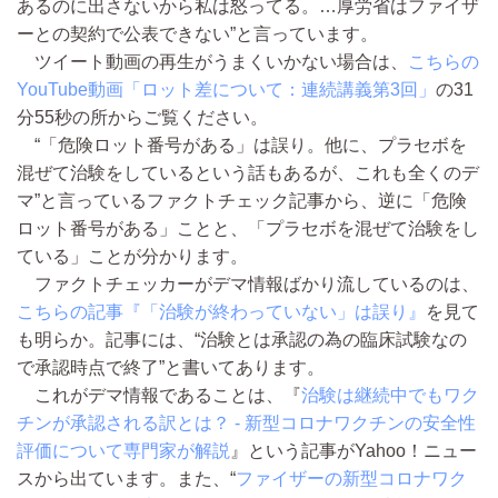
あるのに出さないから私は怒ってる。…厚労省はファイザ
ーとの契約で公表できない”と言っています。
ツイート動画の再生がうまくいかない場合は、
こちらの
YouTube動画「ロット差について：連続講義第3回」
の31
分55秒の所からご覧ください。
“「危険ロット番号がある」は誤り。他に、プラセボを
混ぜて治験をしているという話もあるが、これも全くのデ
マ”と言っているファクトチェック記事から、逆に「危険
ロット番号がある」ことと、「プラセボを混ぜて治験をし
ている」ことが分かります。
ファクトチェッカーがデマ情報ばかり流しているのは、
こちらの記事『「治験が終わっていない」は誤り』
を見て
も明らか。記事には、“治験とは承認の為の臨床試験なの
で承認時点で終了”と書いてあります。
これがデマ情報であることは、『
治験は継続中でもワク
チンが承認される訳とは？ - 新型コロナワクチンの安全性
評価について専門家が解説
』という記事がYahoo！ニュー
スから出ています。また、“
ファイザーの新型コロナワク