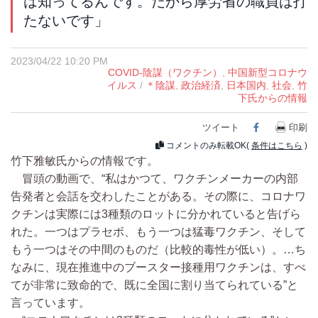
は知ってるんです。だから厚労省の職員は打
たないです」
2023/04/22 10:20 PM
COVID-陰謀（ワクチン）
,
中国新型コロナウ
イルス
/
＊陰謀
,
政治経済
,
日本国内
,
社会
,
竹
下氏からの情報
ツイート
Facebook
印刷
コメントのみ転載OK(
条件はこちら
)
竹下雅敏氏からの情報です。
冒頭の動画で、“私はかつて、ワクチンメーカーの内部
告発者と会話を交わしたことがある。その際に、コロナワ
クチンは実際には3種類のロットに分かれていると告げら
れた。一つはプラセボ、もう一つは猛毒ワクチン、そして
もう一つはその中間のものだ（比較的毒性が低い）。…ち
なみに、現在推進中のブースター接種用ワクチンは、すべ
てが非常に致命的で、既に全国に割り当てられている”と
言っています。