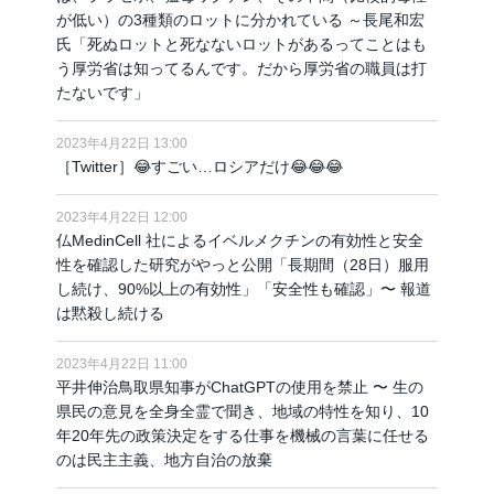
が低い）の3種類のロットに分かれている ～長尾和宏
氏「死ぬロットと死なないロットがあるってことはも
う厚労省は知ってるんです。だから厚労省の職員は打
たないです」
2023年4月22日 13:00
［Twitter］😂すごい…ロシアだけ😂😂😂
2023年4月22日 12:00
仏MedinCell 社によるイベルメクチンの有効性と安全
性を確認した研究がやっと公開「長期間（28日）服用
し続け、90%以上の有効性」「安全性も確認」〜 報道
は黙殺し続ける
2023年4月22日 11:00
平井伸治鳥取県知事がChatGPTの使用を禁止 〜 生の
県民の意見を全身全霊で聞き、地域の特性を知り、10
年20年先の政策決定をする仕事を機械の言葉に任せる
のは民主主義、地方自治の放棄