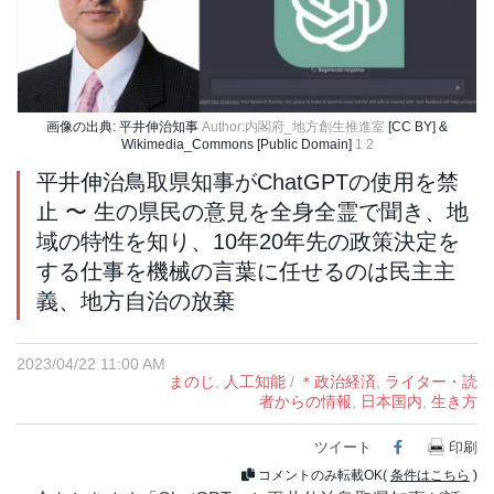
画像の出典: 平井伸治知事
Author:内閣府_地方創生推進室
[CC BY] &
Wikimedia_Commons [Public Domain]
1
2
平井伸治鳥取県知事がChatGPTの使用を禁
止 〜 生の県民の意見を全身全霊で聞き、地
域の特性を知り、10年20年先の政策決定を
する仕事を機械の言葉に任せるのは民主主
義、地方自治の放棄
2023/04/22 11:00 AM
まのじ
,
人工知能
/
＊政治経済
,
ライター・読
者からの情報
,
日本国内
,
生き方
ツイート
Facebook
印刷
コメントのみ転載OK(
条件はこちら
)