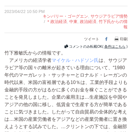
2023/04/22 10:50 PM
キンバリー・ゴーグエン
,
サウジアラビア情勢
/
＊政治経済
,
中東
,
政治経済
,
竹下氏からの情
報
ツイート
Facebook
印刷
コメントのみ転載OK(
条件はこちら
)
竹下雅敏氏からの情報です。
アメリカの経済学者
マイケル・ハドソン氏
は、サウジア
ラビア等の国々の離米が起きている理由について、“1980
年代のマーガレット・サッチャーとロナルド・レーガンの
時代以来、米国の富裕層である10％は、工業的手段よりも
金融的手段の方がはるかに多くのお金を稼ぐことができる
ことを発見しました。企業の雇用主は…生産施設を中国や
アジアの他の国に移し、低賃金で生産する方が簡単である
ことに気づきました。したがって自由貿易の全体的な考え
は…米国の産業労働者をアジアなどの産業労働者に置き換
えようとする試みでした。…クリントンの下では、金融部