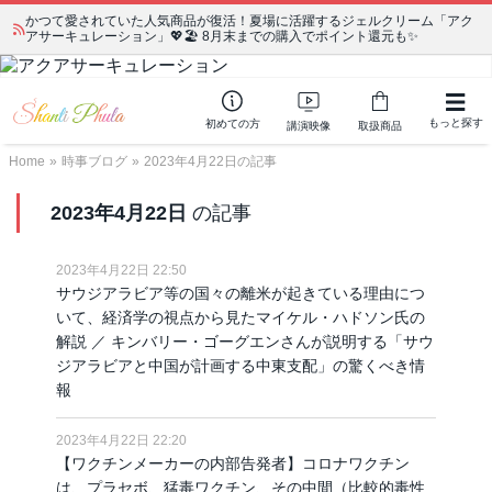
かつて愛されていた人気商品が復活！夏場に活躍するジェルクリーム「アク
アサーキュレーション」💖🏖️ 8月末までの購入でポイント還元も✨
もっと探す
初めての方
講演映像
取扱商品
Home
»
時事ブログ
»
2023年4月22日の記事
2023年4月22日
の記事
2023年4月22日 22:50
サウジアラビア等の国々の離米が起きている理由につ
いて、経済学の視点から見たマイケル・ハドソン氏の
解説 ／ キンバリー・ゴーグエンさんが説明する「サウ
ジアラビアと中国が計画する中東支配」の驚くべき情
報
2023年4月22日 22:20
【ワクチンメーカーの内部告発者】コロナワクチン
は、プラセボ、猛毒ワクチン、その中間（比較的毒性