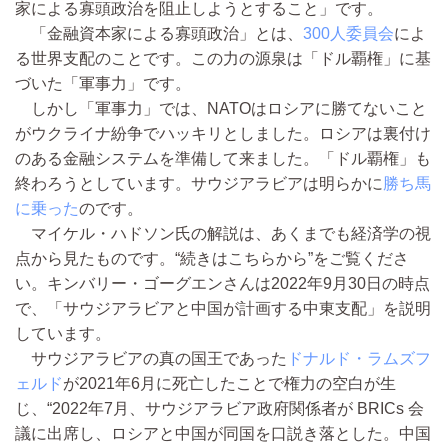
家による寡頭政治を阻止しようとすること」です。
「金融資本家による寡頭政治」とは、
300人委員会
によ
る世界支配のことです。この力の源泉は「ドル覇権」に基
づいた「軍事力」です。
しかし「軍事力」では、NATOはロシアに勝てないこと
がウクライナ紛争でハッキリとしました。ロシアは裏付け
のある金融システムを準備して来ました。「ドル覇権」も
終わろうとしています。サウジアラビアは明らかに
勝ち馬
に乗った
のです。
マイケル・ハドソン氏の解説は、あくまでも経済学の視
点から見たものです。“続きはこちらから”をご覧くださ
い。キンバリー・ゴーグエンさんは2022年9月30日の時点
で、「サウジアラビアと中国が計画する中東支配」を説明
しています。
サウジアラビアの真の国王であった
ドナルド・ラムズフ
ェルド
が2021年6月に死亡したことで権力の空白が生
じ、“2022年7月、サウジアラビア政府関係者が BRICs 会
議に出席し、ロシアと中国が同国を口説き落とした。中国