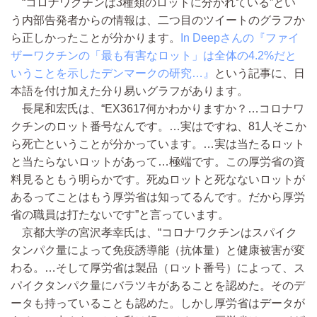
“コロナワクチンは3種類のロットに分かれている”とい
う内部告発者からの情報は、二つ目のツイートのグラフか
ら正しかったことが分かります。
In Deepさんの『ファイ
ザーワクチンの「最も有害なロット」は全体の4.2%だと
いうことを示したデンマークの研究…』
という記事に、日
本語を付け加えた分り易いグラフがあります。
長尾和宏氏は、“EX3617何かわかりますか？…コロナワ
クチンのロット番号なんです。…実はですね、81人そこか
ら死亡ということが分かっています。…実は当たるロット
と当たらないロットがあって…極端です。この厚労省の資
料見るともう明らかです。死ぬロットと死なないロットが
あるってことはもう厚労省は知ってるんです。だから厚労
省の職員は打たないです”と言っています。
京都大学の宮沢孝幸氏は、“コロナワクチンはスパイク
タンパク量によって免疫誘導能（抗体量）と健康被害が変
わる。…そして厚労省は製品（ロット番号）によって、ス
パイクタンパク量にバラツキがあることを認めた。そのデ
ータも持っていることも認めた。しかし厚労省はデータが