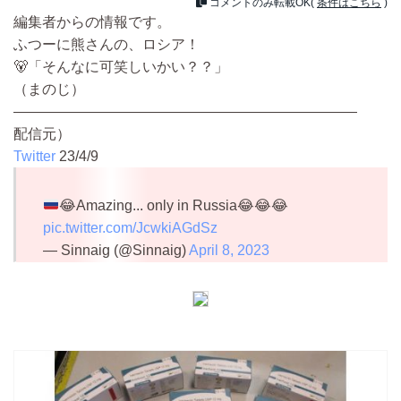
コメントのみ転載OK(
条件はこちら
)
編集者からの情報です。
ふつーに熊さんの、ロシア！
🐻「そんなに可笑しいかい？？」
（まのじ）
————————————————————————
配信元）
Twitter
23/4/9
😂
Amazing... only in Russia
😂
😂
😂
pic.twitter.com/JcwkiAGdSz
— Sinnaig (@Sinnaig)
April 8, 2023