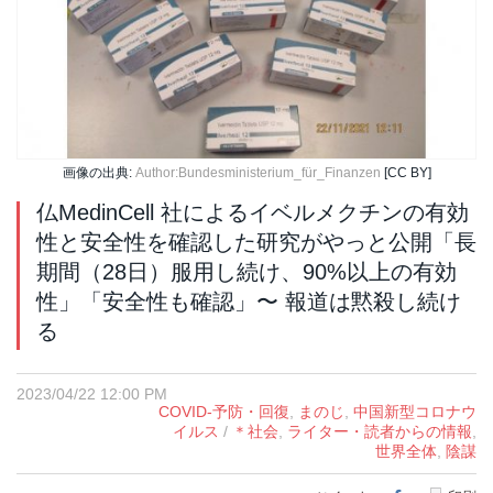
画像の出典:
Author:Bundesministerium_für_Finanzen
[CC BY]
仏MedinCell 社によるイベルメクチンの有効
性と安全性を確認した研究がやっと公開「長
期間（28日）服用し続け、90%以上の有効
性」「安全性も確認」〜 報道は黙殺し続け
る
2023/04/22 12:00 PM
COVID-予防・回復
,
まのじ
,
中国新型コロナウ
イルス
/
＊社会
,
ライター・読者からの情報
,
世界全体
,
陰謀