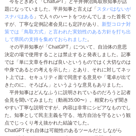
今をときめく「ChatGPT」と平井伸治鳥取県知事が話
題になっていました。平井知事と言えば「
スタバはないが
スナバはある
」で人々のハートをつかんでしまった首長で
すが、丁寧な定例記者会見にも定評があり、
新型コロナ対
策では「鳥取方式」と言われた実効性のある方針を打ち出
して県民の支持を集めておられました
。
その平井知事が「ChatGPT」について、自治体の意思
決定の場で使用することは禁止すると発表しました。記事
では「単に文章を作れば良いというものではく大切なのは
中身であるとの考えを示した」とあり、それに対してネッ
ト上では、セキュリティ面で同意する意見や「電卓が出て
きたのに、そろばん」というような意見もありました。
平井知事はどんなふうに説明されているのだろうと記者
会見を聞いてみました（動画35:00〜）。相変わらず聞き
やすい丁寧な説明ですが、内容は非常にシビアなものでし
た。知事として民主主義を守る、地方自治を守るという観
点でじっくり考え抜かれた結論でした。
ChatGPTそれ自体は可能性のあるツールだとしながら