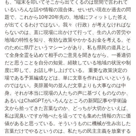
も、"端末を叩いてそこから出てくるのは世間で言われて
いるいろんな話や情報の混合体。せいぜい現在か過去の問
題で、これから10年20年先の、地域にフィットした答え
が出てくるわけではない。我々（行政）が考えなければな
らないのは、直に現場に出かけて行って、生の人の苦労や
地域の特性を知り、有効な政策やかかるお金を考える。そ
のために県庁というマシーンがあり、私も県民の道具とし
て全身全霊を込めて相手のご意見を聞きながら、一番適切
だと思うことを自分の知覚、経験している地域の状況や制
度に即して、お話し申し上げている。 重要な政策決定の
場である予算編成などは、単に文章を作ればいいというも
のではない。美辞麗句の並んだ文章よりも大事なのは中
身。それが本当に現場の人たちの声に基づくものなのか、
あるいはChatGPTがいろんなところの新聞記事や学術論
文から拾ってきた言葉なのか、どっちが大切かといえば、
私は泥臭いですが地べたを這ってでも集めた情報の方に価
値があると思っている。そういうものに機械が生み出した
言葉だけでやるというのは、私たちの民主主義を放棄する