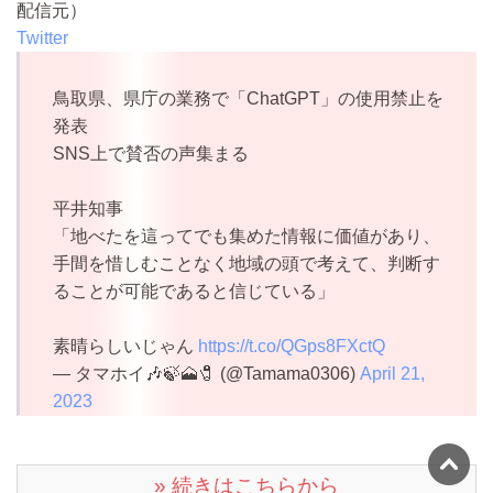
配信元）
Twitter
鳥取県、県庁の業務で「ChatGPT」の使用禁止を
発表
SNS上で賛否の声集まる
平井知事
「地べたを這ってでも集めた情報に価値があり、
手間を惜しむことなく地域の頭で考えて、判断す
ることが可能であると信じている」
素晴らしいじゃん
https://t.co/QGps8FXctQ
— タマホイ🎶🍃🗻🧷 (@Tamama0306)
April 21,
2023
» 続きはこちらから