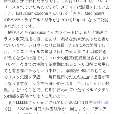
床試験」が行われたそうです。これは1月にすでにプレリ
リースされていたものですが、メディアは黙殺をしていま
した。kazuchan-coconeさんいわく「おお、Medincell社
のSAIVEトライアルの結果がようやくPaperになって公開
されたようです。」
解説されたYurakusaiさんのツイートによると「施設ク
ラスタ収束活用に道」とあり、顕著な効果があったと書か
れています。シロウトなりに注目したのは次の箇所でし
た。「コロナウイルス量は２日目で最大量 これ以降効き
が悪くなるのは薬でなくコロナの性質(変異種はさらに)の
せいで、今までの治験で治癒期にある５〜６日後に服用し
ても有意差に至らない
（中略）
。 暴露疑い時に飲むこと
でリスク集団を保護」「毎日服用でだんだん血中濃度が高
くなりますが、安全性も確かめられました。ほとんどが軽
度。」ということで、初期に言われていたイベルメクチン
の効能を裏付けたように思います。
またkkkkkkさんが紹介されていた2023年1月の
海外記事
では、「SAIVE 研究の調査結果が、同じようにメディア