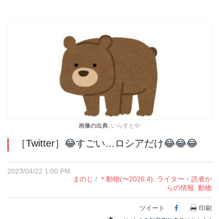
画像の出典:
いらすとや
［Twitter］😂すごい…ロシアだけ😂😂😂
2023/04/22 1:00 PM
まのじ
/
＊動物(〜2026.4)
,
ライター・読者か
らの情報
,
動物
ツイート
Facebook
印刷