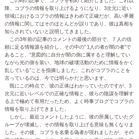
この時の記事で、コブラを初めて紹介しました。これ以
降、コブラの情報を取り上げるようになり、3次元に近い
領域におけるコブラの情報はきわめて正確だが、高い界層
の情報に関してはそのほとんどが誤りであり、彼は真相を
知らされていないと説明してきました。
この3年前の記事のコメントの最後の部分で、７人の信
頼に足る情報源を紹介し、その中の“ 1人の者が闇の者”で
あること、“意図的に自分が闇の側に属すると理解してい
ながら光の側を装い、地球の破壊活動のために情報をかく
乱している”ことを指摘しました。これがコブラのことを
言っているのは、今では明らかだと思います。
既にこの時点で、彼の正体はわかっていたのですが、3
次元に近いレベルでの正確な情報と、彼らの陰謀を理解す
る上で極めて有用だったため、よく時事ブログでコブラの
情報を取り上げてきました。
しかし、最近コメントしたように、彼の所属していたグ
ループが壊滅し、その情報を取り上げる意味も無くなりま
した。その後、コブラを名乗る偽者が現れましたが、その