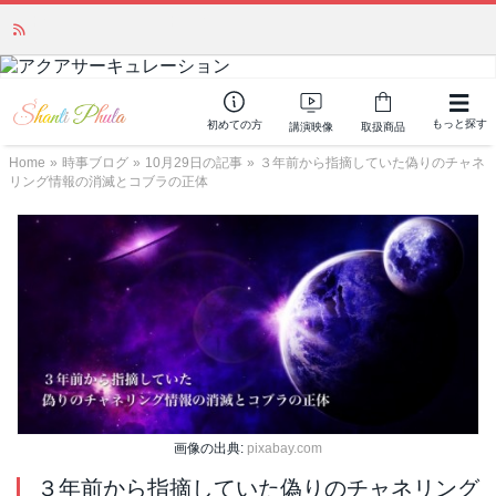
「みんなの備蓄・災害対策」 vol.4 〜断水・燃料不足・停電対策
NEW!
もっと探す
初めての方
講演映像
取扱商品
Home
»
時事ブログ
»
10月29日の記事
»
３年前から指摘していた偽りのチャネ
リング情報の消滅とコブラの正体
画像の出典:
pixabay.com
３年前から指摘していた偽りのチャネリング