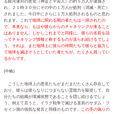
る銀河連邦の悪党（神霊と宇宙人）の約５万人が逮捕さ
れ、２１時３０分にその中の１万人が処刑（消滅・死亡）
されました。今日中にさらに１万人処刑されるものと思わ
れます。これで
地球に関わる闇の者たちは一掃されたの
で、本来なら、もはや彼らからのチャネリングが来ること
はありません。しかしこれまでと同様に、彼らの名前を語
ってチャネリング情報と称するものが送られ続けるでしょ
う。それは、まだ地球上に彼らの仲間たちで彼らと協力し
て地球を滅ぼそうとしていた者たちが、たくさん残ってい
るからです。
(中略)
こうした地球上の悪党たちがまだまだたくさん存在して
おり、彼らは彼らなりにつまらない霊能力を駆使して、自
分たちの組織が壊滅状態であることを隠し続けるでしょ
う。例えて言うと、イラク戦争で滅びる直前のサダム・フ
セイン側の強気な発言と同様のものです。
この手の偽りの