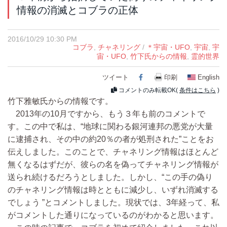
情報の消滅とコブラの正体
2016/10/29 10:30 PM
コブラ
,
チャネリング
/
＊宇宙・UFO
,
宇宙
,
宇
宙・UFO
,
竹下氏からの情報
,
霊的世界
ツイート
Facebook
印刷
English
コメントのみ転載OK(
条件はこちら
)
竹下雅敏氏からの情報です。
2013年の10月ですから、もう３年も前のコメントで
す。この中で私は、“地球に関わる銀河連邦の悪党が大量
に逮捕され、その中の約20％の者が処刑された”ことをお
伝えしました。このことで、チャネリング情報はほとんど
無くなるはずだが、彼らの名を偽ってチャネリング情報が
送られ続けるだろうとしました。しかし、“この手の偽り
のチャネリング情報は時とともに減少し、いずれ消滅する
でしょう ”とコメントしました。現状では、3年経って、私
がコメントした通りになっているのがわかると思います。