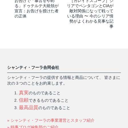
お告げで「暴言をやめ
［カレイドスコープ］シ
る」ドゥテルテ大統領が
リアでペンタゴンとCIAが
宣言：お告げを授けた者
敵対関係になって戦って
の正体
いる理由 〜 今のシリア情
勢がよくわかる見事な記
事
シャンティ・フーラ合同会社
シャンティ・フーラの提供する情報と商品について、 皆さまに
次の３つのことをお約束します。
真実
のものであること
信頼
できるものであること
最高品質
のものであること
» シャンティ・フーラの事業運営とスタッフ紹介
» 時事ブログ編集部のご紹介