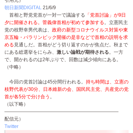
引用元）
朝日新聞DIGITAL
21/6/9
首相と野党党首が一対一で議論する
「党首討論」が9日
夕に開催される。菅義偉首相が初めて参加する
。立憲民主
党の枝野幸男代表は、
政府の新型コロナウイルス対策や東
京五輪・パラリンピック開催の是非などで首相の説明を求
める
見通しだ。首相がどう切り返すのかが焦点だ。秋まで
にある総選挙をにらみ、
激しい論戦が期待される
。一方
で、開かれるのは2年ぶりで、回数は減少傾向にある。
（中略）
今回の党首討論は45分間行われる。
持ち時間は、立憲の
枝野代表が30分、日本維新の会、国民民主党、共産党の党
首が各5分で分け合う
。
（以下略）
————————————————————————
配信元）
Twitter