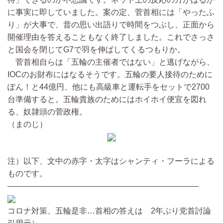
に事実に即していました。案の定、菅首相には「やったふ
り」が大事で、昔の思い出語りで時間をつぶし、正面から
開催理由を答えることもなく終了しました。これでさっさ
と国会を閉じてG7で羽を伸ばしてくるつもりか。
菅首相自らは「五輪の主催者ではない」と逃げながら、
IOCのお財布にはなるそうです。五輪の要人接待のために
ぽん！と44億円、他にも高級車と運転手をセットで2700
台準備すると。五輪貴族のためにはホイホイ便宜を図れ
る、奴隷頭の菅政権。
（まのじ）
注）以下、文中の赤字・太字はシャンティ・フーラによる
ものです。
————————————————————————
コロナ対策、五輪是非…首相の答えは 2年ぶり党首討論