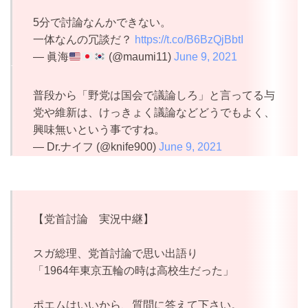
5分で討論なんかできない。
一体なんの冗談だ？
https://t.co/B6BzQjBbtI
— 眞海
(@maumi11)
June 9, 2021
普段から「野党は国会で議論しろ」と言ってる与
党や維新は、けっきょく議論などどうでもよく、
興味無いという事ですね。
— Dr.ナイフ (@knife900)
June 9, 2021
【党首討論 実況中継】
スガ総理、党首討論で思い出語り
「1964年東京五輪の時は高校生だった」
ポエムはいいから、質問に答えて下さい。