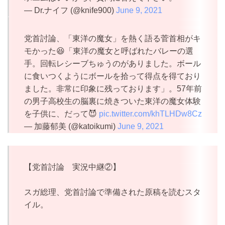
— Dr.ナイフ (@knife900)
June 9, 2021
党首討論、「東洋の魔女」を熱く語る菅首相がキ
モかった😆「東洋の魔女と呼ばれたバレーの選
手。回転レシーブちゅうのがありました。ボール
に食いつくようにボールを拾って得点を得ており
ました。非常に印象に残っております」。57年前
の男子高校生の脳裏に焼きついた東洋の魔女体験
を子供に、だって😈
pic.twitter.com/khTLHDw8Cz
— 加藤郁美 (@katoikumi)
June 9, 2021
【党首討論 実況中継②】
スガ総理、党首討論で準備された原稿を読むスタ
イル。