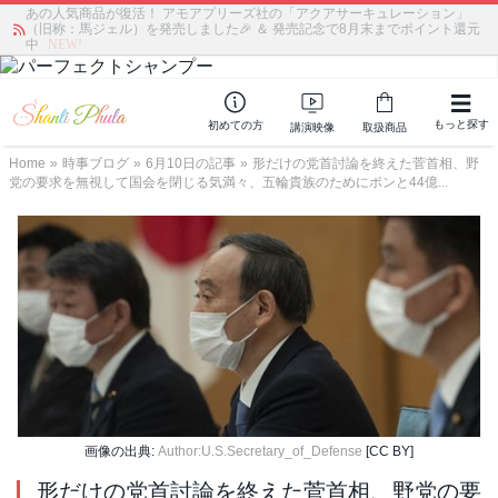
あの人気商品が復活！ アモアプリーズ社の「アクアサーキュレーション」
（旧称：馬ジェル）を発売しました🎉 ＆ 発売記念で8月末までポイント還元
中
NEW!
もっと探す
初めての方
講演映像
取扱商品
Home
»
時事ブログ
»
6月10日の記事
»
形だけの党首討論を終えた菅首相、野
党の要求を無視して国会を閉じる気満々、五輪貴族のためにポンと44億...
画像の出典:
Author:U.S.Secretary_of_Defense
[CC BY]
形だけの党首討論を終えた菅首相、野党の要