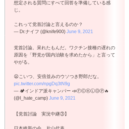
想定される質問にすべて回答を準備している感
じ。
これって党首討論と言えるのか？
— Dr.ナイフ (@knife900)
June 9, 2021
党首討論。呆れたもんだ。ワクチン接種の遅れの
原因を「野党が国内治験を求めたから」と言って
やがる。
😦こいつ、安倍並みのウソつき野郎だな。
pic.twitter.com/npgDq3tN9g
— 🏕インドア派キャンパー 📣ⒻⒸⓀⓁⒹⓅ🔥
(@I_hate_camp)
June 9, 2021
【党首討論 実況中継③】
日本維新の会、片山代表