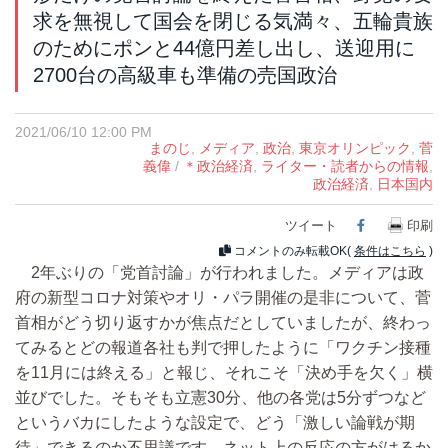
求を無視して国会を閉じる気満々、五輪貴族
のためにポンと44億円差し出し、送迎用に
2700台の高級車も準備の売国政治
2021/06/10 12:00 PM
まのじ
,
メディア
,
政治
,
東京オリンピック
,
菅
義偉
/
＊政治経済
,
ライター・読者からの情報
,
政治経済
,
日本国内
ツイート
Facebook
印刷
コメントのみ転載OK(
条件はこちら
)
2年ぶりの「党首討論」が行われました。メディアは政
府の新型コロナ対策やオリ・パラ開催の是非について、菅
首相がどう切り返すかが焦点だとしていましたが、終わっ
てみるとどの報道各社も判で押したように「ワクチン接種
を11月には終える」と報じ、それこそ「決め手を欠く」横
並びでした。そもそも立憲30分、他の各党は5分ずつなど
というバカにしたような設定で、どう「激しい論戦が期
待」できるのか不思議です。ネット上の反応の方がはるか