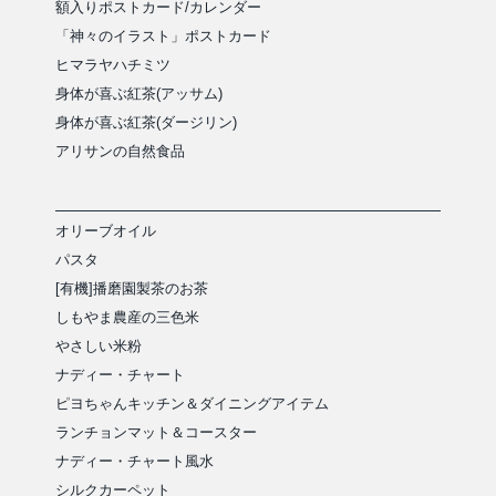
額入りポストカード/カレンダー
「神々のイラスト」ポストカード
ヒマラヤハチミツ
身体が喜ぶ紅茶(アッサム)
身体が喜ぶ紅茶(ダージリン)
アリサンの自然食品
オリーブオイル
パスタ
[有機]播磨園製茶のお茶
しもやま農産の三色米
やさしい米粉
ナディー・チャート
ピヨちゃんキッチン＆ダイニングアイテム
ランチョンマット＆コースター
ナディー・チャート風水
シルクカーペット