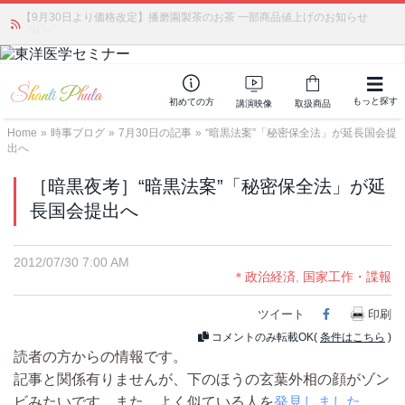
【9月30日より価格改定】播磨園製茶のお茶 一部商品値上げのお知らせ
「みんなの備蓄・災害対策」 vol.4 〜断水・燃料不足・停電対策
NEW!
もっと探す
初めての方
講演映像
取扱商品
Home
»
時事ブログ
»
7月30日の記事
»
“暗黒法案”「秘密保全法」が延長国会提
出へ
［暗黒夜考］“暗黒法案”「秘密保全法」が延
長国会提出へ
2012/07/30 7:00 AM
＊政治経済
,
国家工作・諜報
ツイート
Facebook
印刷
コメントのみ転載OK(
条件はこちら
)
読者の方からの情報です。
記事と関係有りませんが、下のほうの玄葉外相の顔がゾン
ビみたいです。また、よく似ている人を
発見しました
。