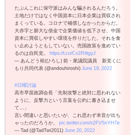
たぶんこれに保守派はみんな騙されるんだろう。
土地だけではなく中国資本に日本企業は買収され
まくっている。コロナで補償しなかったからだ。
大赤字と膨大な借金で企業価値を低下させ、中国
資本に買収しやすい環境を作りだした。それを食
い止めようともしていない。売国政策を進めてい
るのは自民党。
https://t.co/Cv2RIttgyJ
— あんどう裕(ひろし) 前・衆議院議員 新党くに
もり共同代表 (@andouhiroshi)
June 19, 2022
#日曜討論
高市早苗政調会長「先制攻撃と絶対に思われない
ように、反撃力という言葉を公約に書き込ませ
て…」
言い間違いと思いたいが、これ思わず本音が出ち
ゃったのだろうか。
pic.twitter.com/x2FV5nYH7e
— Tad (@TadTwi2011)
June 20, 2022