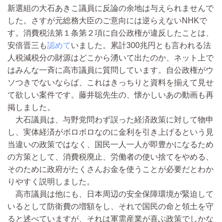
新選組の大石あきこ議員に反論の余地は与えられませんで
した。さすが元総務大臣のご意向には逆らえないNHKで
す。消費税法第１条第２項に自公政権が違反したことは、
安倍晋三も
認めて
いました。累計300兆円とも言われる法
人税減税分の財源はどこから湧いて出たのか、ネット上で
はみんな一斉に高市議員に質問しています。自公政権がウ
ソつきでないならば、これはきっちりと資料を揃えて見せ
て欲しい案件です。藤井聡先生の、懐かしいあの動画も再
掲しました。
大石議員は、与野党問わず誤った経済政策に対して物申
し、実体経済がボロボロなのに金利を引き上げるという見
当違いの政策ではなく、国民一人一人が即豊かになるため
の方策として、消費税廃止、労働者の使い捨てをやめる、
そのために政府がたくさんお金を使うことが必要だとわか
りやすく説明しました。
高市議員は他にも、日本周辺の安全保障環境が緊迫して
いるとして防衛費の増額をし、それで国民の命と領土を守
ると述べていますが、それは軍需産業が喜ぶ政策でしかな