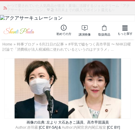
かつて愛されていた人気商品が復活！夏場に活躍するジェルクリーム「アク
アサーキュレーション」💖🏖️ 8月末までの購入でポイント還元も✨
もっと探す
初めての方
講演映像
取扱商品
Home
»
時事ブログ
»
6月21日の記事
»
#平気で嘘をつく高市早苗 〜 NHK日曜
討論で「消費税が法人税減税に使われているというのはデタラメ」...
画像の出典: 左より 大石あきこ議員、高市早苗議員
Author:赤羽霧
[CC BY-SA] &
Author:内閣官房内閣広報室
[CC BY]