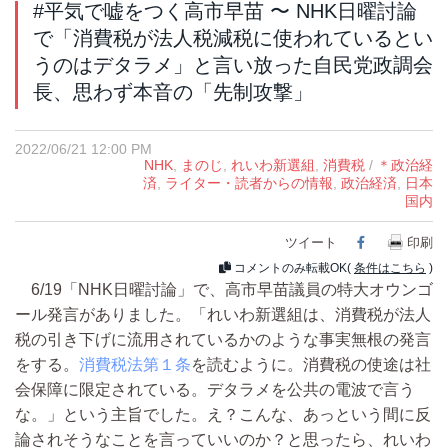
#平気で嘘をつく高市早苗 〜 NHK日曜討論
で「消費税が法人税減税に使われているとい
うのはデタラメ」と言い放った自民党政調会
長、思わず本音の「先制攻撃」
2022/06/21 12:00 PM
NHK
,
まのじ
,
れいわ新選組
,
消費税
/
＊政治経
済
,
ライター・読者からの情報
,
政治経済
,
日本
国内
ツイート
Facebook
印刷
コメントのみ転載OK(
条件はこちら
)
6/19「NHK日曜討論」で、高市早苗議員の特大オウンゴ
ール発言がありました。「れいわ新選組は、消費税が法人
税の引き下げに流用されているかのような事実無根の発言
をする。
消費税法第１条
を読むように。消費税の使途は社
会保障に限定されている。デタラメを公共の電波で言う
な。」という主旨でした。え？こんな、あっという間に反
論されそうなことを言っていいのか？と思ったら、れいわ