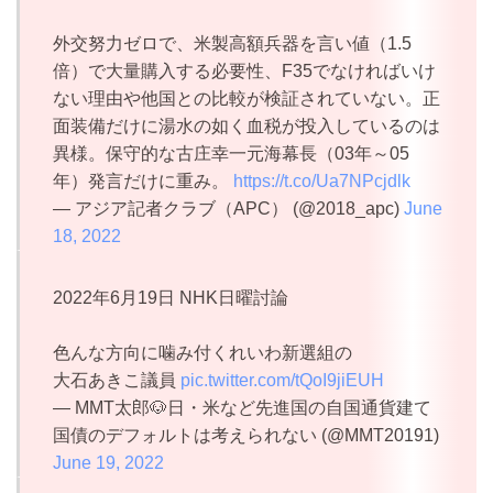
外交努力ゼロで、米製高額兵器を言い値（1.5
倍）で大量購入する必要性、F35でなければいけ
ない理由や他国との比較が検証されていない。正
面装備だけに湯水の如く血税が投入しているのは
異様。保守的な古庄幸一元海幕長（03年～05
年）発言だけに重み。
https://t.co/Ua7NPcjdlk
— アジア記者クラブ（APC） (@2018_apc)
June
18, 2022
2022年6月19日 NHK日曜討論
色んな方向に噛み付くれいわ新選組の
大石あきこ議員
pic.twitter.com/tQoI9jiEUH
— MMT太郎🐶日・米など先進国の自国通貨建て
国債のデフォルトは考えられない (@MMT20191)
June 19, 2022