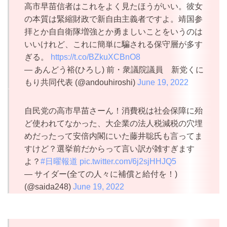
高市早苗信者はこれをよく見たほうがいい。彼女
の本質は緊縮財政で新自由主義者ですよ。靖国参
拝とか自自衛隊増強とか勇ましいことをいうのは
いいけれど、これに簡単に騙される保守層が多す
ぎる。
https://t.co/BZkuXCBnO8
— あんどう裕(ひろし) 前・衆議院議員 新党くに
もり共同代表 (@andouhiroshi)
June 19, 2022
自民党の高市早苗さーん！消費税は社会保障に殆
ど使われてなかった、大企業の法人税減税の穴埋
めだったって安倍内閣にいた藤井聡氏も言ってま
すけど？選挙前だからって言い訳が雑すぎます
よ？
#日曜報道
pic.twitter.com/6j2sjHHJQ5
— サイダー(全ての人々に補償と給付を！)
(@saida248)
June 19, 2022