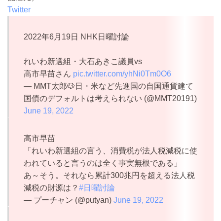
Twitter
2022年6月19日 NHK日曜討論
れいわ新選組・大石あきこ議員vs
高市早苗さん
pic.twitter.com/yhNi0Tm0O6
— MMT太郎🐶日・米など先進国の自国通貨建て
国債のデフォルトは考えられない (@MMT20191)
June 19, 2022
高市早苗
「れいわ新選組の言う、消費税が法人税減税に使
われていると言うのは全く事実無根である」
あ～そう。それなら累計300兆円を超える法人税
減税の財源は？
#日曜討論
— プーチャン (@putyan)
June 19, 2022