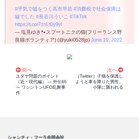
#平気で嘘をつく高市早苗
#消費税で社会保障は
嘘でした
#長谷川ういこ
#TikTok
https://t.co/7znLt0y9yI
— 塩見ゆき🐾スプートニクの猫(フリーランス野
良猫ボランティア) (@yuki0528jp)
June 19, 2022
前へ
次へ
ユダヤ問題のポイント
［Twitter］子猫を保護し
（近・現代編） ― 外伝65
ようと車を降りた男性、
― ワシントンUFO乱舞事
小隊に襲われる
件
シャンティ・フーラ合同会社