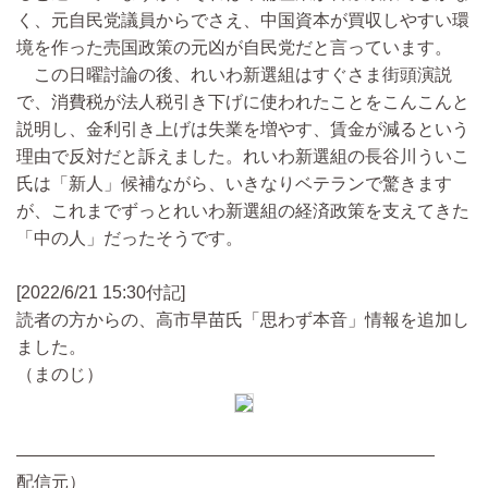
く、元自民党議員からでさえ、中国資本が買収しやすい環
境を作った売国政策の元凶が自民党だと言っています。
この日曜討論の後、れいわ新選組はすぐさま街頭演説
で、消費税が法人税引き下げに使われたことをこんこんと
説明し、金利引き上げは失業を増やす、賃金が減るという
理由で反対だと訴えました。れいわ新選組の長谷川ういこ
氏は「新人」候補ながら、いきなりベテランで驚きます
が、これまでずっとれいわ新選組の経済政策を支えてきた
「中の人」だったそうです。
[2022/6/21 15:30付記]
読者の方からの、高市早苗氏「思わず本音」情報を追加し
ました。
（まのじ）
————————————————————————
配信元）