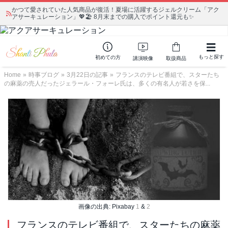
かつて愛されていた人気商品が復活！夏場に活躍するジェルクリーム「アク
アサーキュレーション」💖🏖️ 8月末までの購入でポイント還元も✨
もっと探す
初めての方
講演映像
取扱商品
Home
»
時事ブログ
»
3月22日の記事
»
フランスのテレビ番組で、スターたち
の麻薬の売人だったジェラール・フォーレ氏は、多くの有名人が若さを保...
画像の出典: Pixabay
1
&
2
フランスのテレビ番組で、スターたちの麻薬