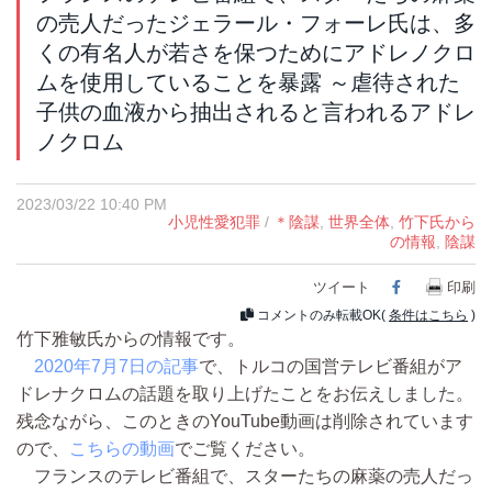
の売人だったジェラール・フォーレ氏は、多
くの有名人が若さを保つためにアドレノクロ
ムを使用していることを暴露 ～虐待された
子供の血液から抽出されると言われるアドレ
ノクロム
2023/03/22 10:40 PM
小児性愛犯罪
/
＊陰謀
,
世界全体
,
竹下氏から
の情報
,
陰謀
ツイート
Facebook
印刷
コメントのみ転載OK(
条件はこちら
)
竹下雅敏氏からの情報です。
2020年7月7日の記事
で、トルコの国営テレビ番組がア
ドレナクロムの話題を取り上げたことをお伝えしました。
残念ながら、このときのYouTube動画は削除されています
ので、
こちらの動画
でご覧ください。
フランスのテレビ番組で、スターたちの麻薬の売人だっ