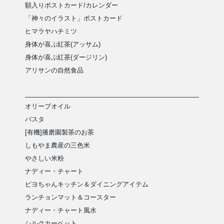
額入りポストカード/カレンダー
「神々のイラスト」ポストカード
ヒマラヤハチミツ
身体が喜ぶ紅茶(アッサム)
身体が喜ぶ紅茶(ダージリン)
アリサンの自然食品
オリーブオイル
パスタ
[有機]播磨園製茶のお茶
しもやま農産の三色米
やさしい米粉
ナディー・チャート
ピヨちゃんキッチン＆ダイニングアイテム
ランチョンマット＆コースター
ナディー・チャート風水
シルクカーペット