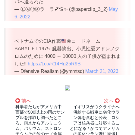
パへ送られた
— ⓁⒶⓇⒶラーラ💕🌸✨ (@paperclip_3_2)
May
6, 2022
ベトナムでのCIA作戦
🪖コードネーム
BABYLIFT 1975. 臓器摘出、小児性愛アドレノク
ロムのために 4000 ～ 10000 人の子供が盗まれま
した
‼️
https://t.co/R14Hg25R9B
— Dfensive Realism (@ymmtsd)
March 21, 2023
前へ
次へ
科学者たちがアメリカ中
イギリスがウクライナへ
西部で500以上の雨のサン
供給する戦車に劣化ウラ
プルを採取し調べたとこ
ン弾を含むと公表、ロシ
ろ、雨水からアルミニウ
アは核兵器に対応するこ
ム、バリウム、ストロン
とになる / かつてアメリカ
チウムその他のナノ金属
の劣化ウラン弾に被爆し