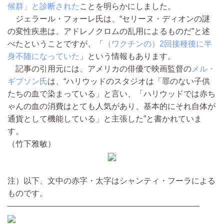
候群」と診断された
ことを明らかにしました。
ジェラール・フォーレ氏は、“セリーヌ・ディオンの謎
の変性疾患は、アドレノクロムの乱用によるものだ”と述
べたということですが、「
（ワクチンの）2回接種後に半
身不随になっていた
」という情報もあります。
記事の引用元には、アメリカの俳優で映画監督の
メル・
ギブソン氏
は、“ハリウッドのスタジオは「罪のない子供
たちの血で染まっている」と言い、「ハリウッドでは赤ち
ゃんの血の消費はとても人気があり、基本的にそれ自体が
通貨として機能している」と主張した”と書かれていま
す。
（竹下雅敏）
注）以下、文中の赤字・太字はシャンティ・フーラによる
ものです。
————————————————————————