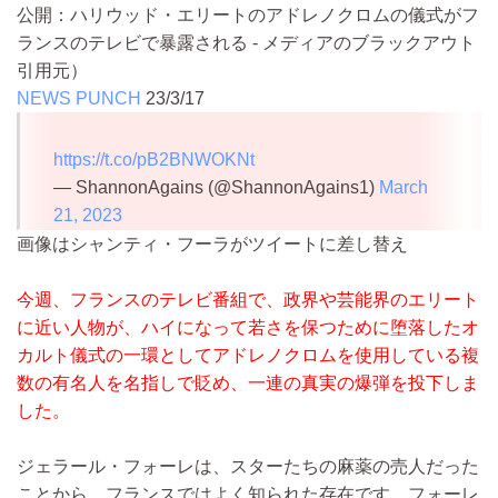
公開：ハリウッド・エリートのアドレノクロムの儀式がフ
ランスのテレビで暴露される - メディアのブラックアウト
引用元）
NEWS PUNCH
23/3/17
https://t.co/pB2BNWOKNt
— ShannonAgains (@ShannonAgains1)
March
21, 2023
画像はシャンティ・フーラがツイートに差し替え
今週、フランスのテレビ番組で、政界や芸能界のエリート
に近い人物が、ハイになって若さを保つために堕落したオ
カルト儀式の一環としてアドレノクロムを使用している複
数の有名人を名指しで貶め、一連の真実の爆弾を投下しま
した。
ジェラール・フォーレは、スターたちの麻薬の売人だった
ことから、フランスではよく知られた存在です。フォーレ