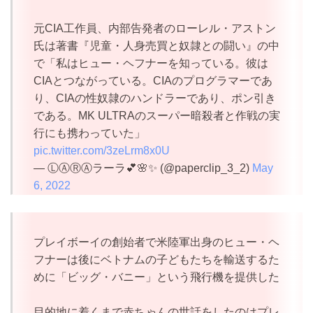
元CIA工作員、内部告発者のローレル・アストン
氏は著書『児童・人身売買と奴隷との闘い』の中
で「私はヒュー・ヘフナーを知っている。彼は
CIAとつながっている。CIAのプログラマーであ
り、CIAの性奴隷のハンドラーであり、ポン引き
である。MK ULTRAのスーパー暗殺者と作戦の実
行にも携わっていた」
pic.twitter.com/3zeLrm8x0U
— ⓁⒶⓇⒶラーラ💕🌸✨ (@paperclip_3_2)
May
6, 2022
プレイボーイの創始者で米陸軍出身のヒュー・ヘ
フナーは後にベトナムの子どもたちを輸送するた
めに「ビッグ・バニー」という飛行機を提供した
目的地に着くまで赤ちゃんの世話をしたのはプレ