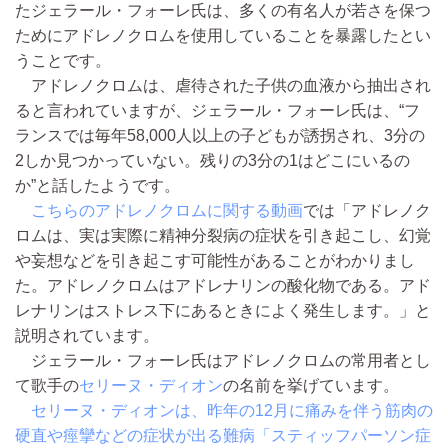
たジェラール・フォーレ氏は、多くの有名人が若さを保つ
ためにアドレノクロムを使用していることを暴露したとい
うことです。
アドレノクロムは、虐待された子供の血液から抽出され
ると言われていますが、ジェラール・フォーレ氏は、“フ
ランスでは毎年58,000人以上の子どもが誘拐され、3分の
2しか見つかっていない。残りの3分の1はどこにいるの
か”と話したようです。
こちらのアドレノクロムに関する動画
では「アドレノク
ロムは、実は実際に精神分裂病の症状を引き起こし、幻覚
や妄想などを引き起こす可能性があることがわかりまし
た。アドレノクロムはアドレナリンの酸化物である。アド
レナリンはストレス下にあるときによく発生します。」と
説明されています。
ジェラール・フォーレ氏はアドレノクロムの常用者とし
て歌手の
セリーヌ・ディオン
の名前を挙げています。
セリーヌ・ディオンは、昨年の12月に痛みを伴う筋肉の
硬直や痙攣などの症状が出る難病「スティッフパーソン症