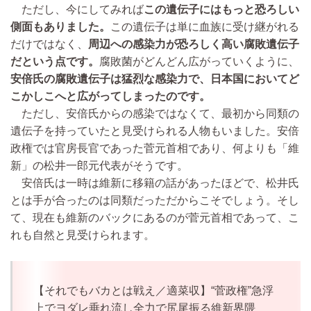
ただし、今にしてみれば
この遺伝子にはもっと恐ろしい
側面もありました。
この遺伝子は単に血族に受け継がれる
だけではなく、
周辺への感染力が恐ろしく高い腐敗遺伝子
だという点です。
腐敗菌がどんどん広がっていくように、
安倍氏の腐敗遺伝子は猛烈な感染力で、日本国においてど
こかしこへと広がってしまったのです。
ただし、安倍氏からの感染ではなくて、最初から同類の
遺伝子を持っていたと見受けられる人物もいました。安倍
政権では官房長官であった菅元首相であり、何よりも「維
新」の松井一郎元代表がそうです。
安倍氏は一時は維新に移籍の話があったほどで、松井氏
とは手が合ったのは同類だっただからこそでしょう。そし
て、現在も維新のバックにあるのが菅元首相であって、こ
れも自然と見受けられます。
【それでもバカとは戦え／適菜収】“菅政権”急浮
上でヨダレ垂れ流し全力で尻尾振る維新界隈