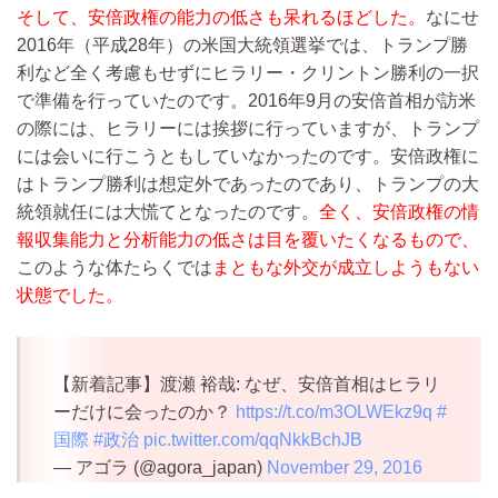
そして、安倍政権の能力の低さも呆れるほどした。
なにせ
2016年（平成28年）の米国大統領選挙では、トランプ勝
利など全く考慮もせずにヒラリー・クリントン勝利の一択
で準備を行っていたのです。2016年9月の安倍首相が訪米
の際には、ヒラリーには挨拶に行っていますが、トランプ
には会いに行こうともしていなかったのです。安倍政権に
はトランプ勝利は想定外であったのであり、トランプの大
統領就任には大慌てとなったのです。
全く、安倍政権の情
報収集能力と分析能力の低さは目を覆いたくなるもので、
このような体たらくでは
まともな外交が成立しようもない
状態でした。
【新着記事】渡瀬 裕哉: なぜ、安倍首相はヒラリ
ーだけに会ったのか？
https://t.co/m3OLWEkz9q
#
国際
#政治
pic.twitter.com/qqNkkBchJB
— アゴラ (@agora_japan)
November 29, 2016