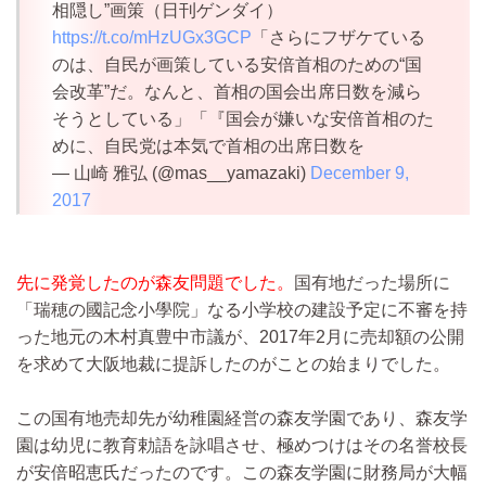
相隠し”画策（日刊ゲンダイ）
https://t.co/mHzUGx3GCP
「さらにフザケている
のは、自民が画策している安倍首相のための“国
会改革”だ。なんと、首相の国会出席日数を減ら
そうとしている」「『国会が嫌いな安倍首相のた
めに、自民党は本気で首相の出席日数を
— 山崎 雅弘 (@mas__yamazaki)
December 9,
2017
先に発覚したのが森友問題でした。
国有地だった場所に
「瑞穂の國記念小學院」なる小学校の建設予定に不審を持
った地元の木村真豊中市議が、2017年2月に売却額の公開
を求めて大阪地裁に提訴したのがことの始まりでした。
この国有地売却先が幼稚園経営の森友学園であり、森友学
園は幼児に教育勅語を詠唱させ、極めつけはその名誉校長
が安倍昭恵氏だったのです。この森友学園に財務局が大幅