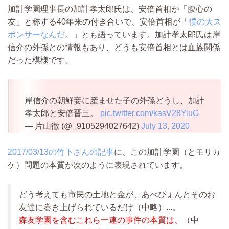
加計学園理事長の加計孝太郎氏は、安倍首相が「腹心の
友」と称する40年来の付き合いで、安倍首相が「
僕の大ス
ポンサーなんだ
。」とも語っています。加計孝太郎氏は岸
信介の外孫との情報もあり、どうも安倍首相とは血族関係
だった模様です。
岸信介の朝鮮妾に産ませた子の外孫どうし、加計
孝太郎と安倍晋三。
pic.twitter.com/kasV28YiuG
— 片山徹 (@_9105294027642)
July 13, 2020
2017/03/13の竹下さんの記事
に、この加計学園（とモリカ
ケ）問題の本質が次のように表現されています。
どう考えても市民の土地と金が、あべぴょんとそのお
友達に巻き上げられているだけ
（中略）...
。
森友学園を含むこれら一連の事件の本質は、
（中