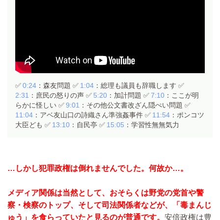
✅
0:24
：森友問題 ✅
1:04
：総理も議員も辞職します ✅
2:31
：庶民の怒りの声 ✅
5:20
：加計問題 ✅
7:10
：ここが明
らかに怪しい ✅
9:01
：その他公文書改ざん隠ぺい問題 ✅
11:04
：アベ友山口の詩織さん準強姦事件 ✅
11:54
：ポンコツ
大臣ども ✅
13:10
：自民亭 ✅
15:05
：学習性無無気力
…しかし犯罪政権は倒れませんでした。何故か…。
メディア関係は当然として、おそらくは野党の党首や警
察・検察のトップ、そして司法関係者などが、「毒まんじ
ゅう」を食らっていたと見るのが普通です。
安倍政権は豊