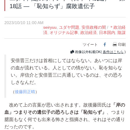
18話 ― 「恥知らず」腐敗遺伝子
2023/10/10 11:00 AM
seiryuu
,
ユダヤ問題
,
安倍政権の闇
/
＊政治経
済
,
オリジナル記事
,
政治経済
,
日本国内
,
陰謀
ツイート
Facebook
印刷
画像以外転載OK(
条件はこちら
)
安倍晋三だけは首相にしてはならない。あいつには岸
の血が流れている。人としての情がない。恥を知らな
い。岸信介と安倍晋三に共通しているのは、その恐ろ
しさなんだ。
（
後藤田正晴
）
改めて上の言葉が思い出されます。故後藤田氏は
「岸の
血」つまりその遺伝子の恐ろしさは「恥知らず」
、つまり
臆面もなく何でも出来る怖さと指摘され、それはその通り
だったのです。