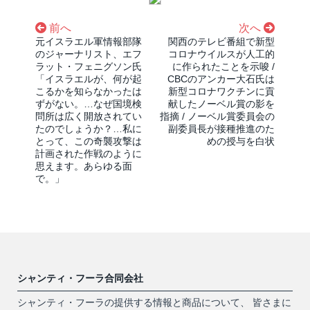
前へ
次へ
元イスラエル軍情報部隊
関西のテレビ番組で新型
のジャーナリスト、エフ
コロナウイルスが人工的
ラット・フェニグソン氏
に作られたことを示唆 /
「イスラエルが、何が起
CBCのアンカー大石氏は
こるかを知らなかったは
新型コロナワクチンに貢
ずがない。…なぜ国境検
献したノーベル賞の影を
問所は広く開放されてい
指摘 / ノーベル賞委員会の
たのでしょうか？…私に
副委員長が接種推進のた
とって、この奇襲攻撃は
めの授与を白状
計画された作戦のように
思えます。あらゆる面
で。」
シャンティ・フーラ合同会社
シャンティ・フーラの提供する情報と商品について、 皆さまに