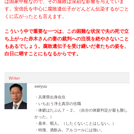
は国家中枢なので、その腐敗は深刻な影響を与えていま
す。安倍氏を中心に腐敗遺伝子がどんどん伝染するがごと
くに広がったとも言えます。
こういう中で重要な一つは、
この困難な状況で夫の死で立
ち上がった赤木さんの妻の裁判
への注視を絶やさないこと
もあるでしょう。腐敗遺伝子を受け継いだ者たちの姿を、
白日に晒すことにもなるからです。
Writer
seiryuu
・兵庫県出身在住
・いちおう浄土真宗の住職
・体癖はたぶん７－２。（自分の体癖判定が最も難し
かった。）
・基本、暇人。（したくないことはしない。）
・特徴、酒飲み。アルコールには強い。