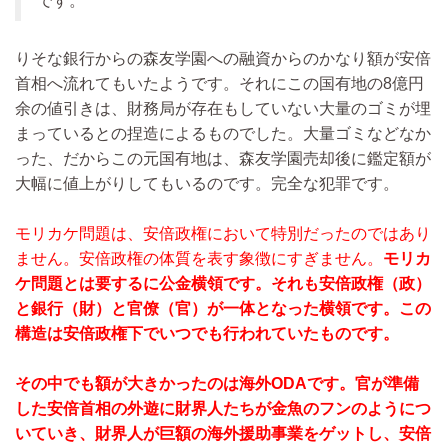
です。
りそな銀行からの森友学園への融資からのかなり額が安倍
首相へ流れてもいたようです。それにこの国有地の8億円
余の値引きは、財務局が存在もしていない大量のゴミが埋
まっているとの捏造によるものでした。大量ゴミなどなか
った、だからこの元国有地は、森友学園売却後に鑑定額が
大幅に値上がりしてもいるのです。完全な犯罪です。
モリカケ問題は、安倍政権において特別だったのではあり
ません。安倍政権の体質を表す象徴にすぎません。
モリカ
ケ問題とは要するに公金横領です。それも安倍政権（政）
と銀行（財）と官僚（官）が一体となった横領です。この
構造は安倍政権下でいつでも行われていたものです。
その中でも額が大きかったのは海外ODAです。官が準備
した安倍首相の外遊に財界人たちが金魚のフンのようにつ
いていき、財界人が巨額の海外援助事業をゲットし、安倍