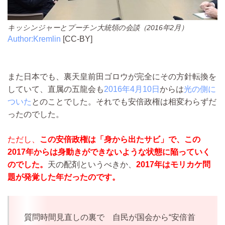
キッシンジャーとプーチン大統領の会談（2016年2月）
Author:Kremlin
[CC-BY]
また日本でも、裏天皇前田ゴロウが完全にその方針転換を
していて、直属の五龍会も
2016年4月10日
からは
光の側に
ついた
とのことでした。それでも安倍政権は相変わらずだ
ったのでした。
ただし、
この安倍政権は「身から出たサビ」で、この
2017年からは身動きができないような状態に陥っていく
のでした。
天の配剤というべきか、
2017年はモリカケ問
題が発覚した年だったのです。
質問時間見直しの裏で 自民が国会から“安倍首