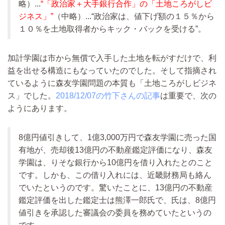
略）...
“「政治家＋大手銀行合作」の「土地ころがしビ
ジネス」”
（中略）...
“政治家は、値下げ額の１５％から
１０％を土地取得者からキック・バックを受ける”。
加計学園は市から無償で入手した土地を転がすだけで、利
益を出せる構造にもなっていたのでした。そして指摘され
ているように森友学園問題の本質も「土地ころがしビジネ
ス」でした。
2018/12/07の竹下さんの記事
は重要で、次の
ようにあります。
8億円値引きして、1億3,000万円で森友学園に売った国
有地が、売却後13億円の不動産鑑定評価になり、森友
学園は、りそな銀行から10億円を借り入れたとのこと
です。しかも、この借り入れには、近畿財務局も絡ん
でいたというのです。驚いたことに、13億円の不動産
鑑定評価を出した鑑定士は熊澤一郎氏で、氏は、8億円
値引きを承認した審議会の委員を務めていたというの