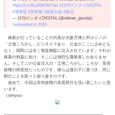
https://t.co/kxJAWONYws
#日刊ゲンダイDIGITAL
#適菜収
#菅政権
#維新の会
#政治
— 日刊ゲンダイDIGITAL (@nikkan_gendai)
September 4, 2020
維新が行っていることの代表が大阪万博とIRカジノの
「土地ころがし」ビジネスであり、公金がここに止めども
なく、国民には全く無益無駄に注入されています。それが
維新の利益に化け、そこには強烈な腐敗臭しかありませ
ん。そしてこの公金注入の「土地ころがし」こそが、安倍
政権の得意技だったのです。彼らは遺伝子に基づき、同じ
類のことを延々と繰り返すのです。
改めて、今回は安倍政権の本質部分を洗い直したいと思
います。
（seiryuu）
————————————————————————