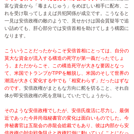
富な資金から「毒まんじゅう」をめぼしい相手に配布、こ
れを受け取ってしまえば共犯関係が成立です。こうなると
一見は安倍政権の敵のようで、見せかけは国会質疑等で追
い詰めても、肝心部分では安倍首相を助けてしまう構図に
なります。
こういうことだったからこそ安倍首相にとっては、自分の
莫大な資金が流入する構造の死守が第一義だったでしょ
う。まただからこそ、この構造死守が大きな要因となっ
て、米国でトランプがTPPを離脱し、米国のそして世界の
潮流が大きく変化する中でも「相変わらず」だったはずな
のです。
安倍政権がまともな方向に舵を切ること、それ自
体が即安倍政権の死を意味していたでしょうから。
そのような安倍政権でしたが、安倍氏復活に尽力し、最側
近であった今井尚哉秘書官の変化は面白いものでした。今
井秘書官は五龍会の
赤龍会総裁
でもあり、彼は内部から安
倍政権の対中戦争阻止と政権打倒に動いていくことになっ