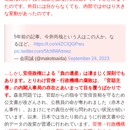
たのです。外目には分からなくても、内部ではやはり大き
な変動があったのです。
5年前の記事。今井尚哉という人はこの人か。な
るほど。
https://t.co/x4ZClQGPwu
pic.twitter.com/5fcMWAtmez
— 会田誠 (@makotoaida)
September 24, 2023
…しかし
安倍政権による「負の遺産」は凄まじく深刻でも
あります。とりわけ官僚・行政機構の腐敗は、「官邸主
導」の内閣人事局の存在とあいまって目を覆うばかりで
す。
森友問題では、官邸からの指令で安倍首相を守るため
公文書が改ざんされ、公務員の命が奪われました（赤木さ
ん事件）。おまけにその責任が何ら問われない状況が続い
ています。以来、日本では当たり前のように行政文書や公
的データの改変が普通に行われています。
官僚・行政機構