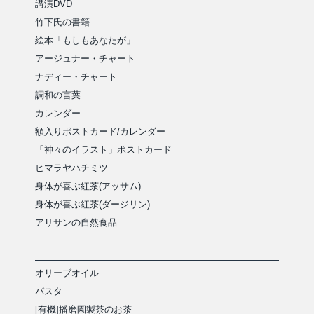
講演DVD
竹下氏の書籍
絵本「もしもあなたが」
アージュナー・チャート
ナディー・チャート
調和の言葉
カレンダー
額入りポストカード/カレンダー
「神々のイラスト」ポストカード
ヒマラヤハチミツ
身体が喜ぶ紅茶(アッサム)
身体が喜ぶ紅茶(ダージリン)
アリサンの自然食品
オリーブオイル
パスタ
[有機]播磨園製茶のお茶