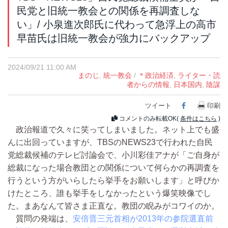
民党と旧統一教会との関係を再調査しな
い」/ 小泉進次郎氏に代わって急浮上の高市
早苗氏は旧統一教会が強力にバックアップ
2024/09/21 11:00 AM
まのじ
,
統一教会
/
＊政治経済
,
ライター・読
者からの情報
,
日本国内
,
陰謀
ツイート
Facebook
印刷
コメントのみ転載OK(
条件はこちら
)
政治報道で久々に笑ってしまいました。ネット上でも盛
んに出回っていますが、TBSのNEWS23で行われた自民
党総裁候補のテレビ討論会で、小川彩佳アナが「ご自身が
総裁になった場合教団との関係について何らかの再調査を
行うという方がいらしたら挙手をお願いします」と呼びか
けたところ、誰も挙手をしなかったという爆笑映像でし
た。まあなんて皆さま正直な。教団の睨みがコワイのか。
質問の発端は、
安倍晋三元首相が2013年の参院選直前