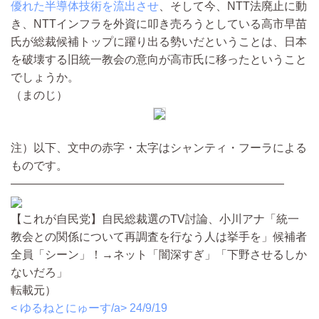
優れた半導体技術を流出させ
、そして今、NTT法廃止に動
き、NTTインフラを外資に叩き売ろうとしている高市早苗
氏が総裁候補トップに躍り出る勢いだということは、日本
を破壊する旧統一教会の意向が高市氏に移ったということ
でしょうか。
（まのじ）
注）以下、文中の赤字・太字はシャンティ・フーラによる
ものです。
————————————————————————
【これが自民党】自民総裁選のTV討論、小川アナ「統一
教会との関係について再調査を行なう人は挙手を」候補者
全員「シーン」！→ネット「闇深すぎ」「下野させるしか
ないだろ」
転載元）
< ゆるねとにゅーす/a>
24/9/19