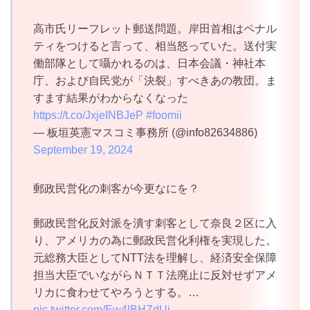
高市氏リーフレット郵送問題。岸田首相はペナル
ティをつけると言って、相当怒っていた。送付実
働部隊として囁かれるのは、日本会議・神社本
庁、および自民党が「決裂」すべきあの教団。ま
すます結果がわからなくなった
https://t.co/JxjeINBJeP
#foomii
— 板垣英憲マスコミ事務所 (@info82634886)
September 19, 2024
郵政民営化の刺客が今更なにを？
郵政民営化反対派を潰す刺客として奈良２区に入
り、アメリカの為に郵政民営化利権を実現した。
元総務大臣としてNTT法を理解し、経済安全保障
担当大臣でいながらＮＴＴ法廃止に反対せずアメ
リカに食わせてやろうとする。…
pic.twitter.com/Ew4lBHZdUi