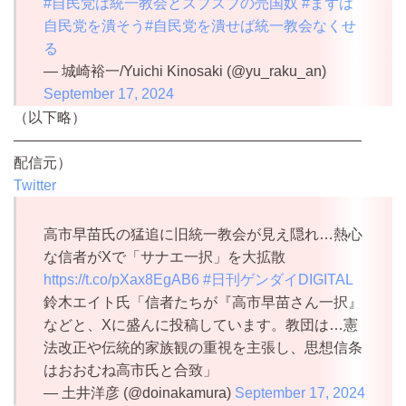
#自民党は統一教会とズブズブの売国奴
#まずは
自民党を潰そう
#自民党を潰せば統一教会なくせ
る
— 城崎裕一/Yuichi Kinosaki (@yu_raku_an)
September 17, 2024
（以下略）
————————————————————————
配信元）
Twitter
高市早苗氏の猛追に旧統一教会が見え隠れ…熱心
な信者がXで「サナエ一択」を大拡散
https://t.co/pXax8EgAB6
#日刊ゲンダイDIGITAL
鈴木エイト氏「信者たちが『高市早苗さん一択』
などと、Xに盛んに投稿しています。教団は…憲
法改正や伝統的家族観の重視を主張し、思想信条
はおおむね高市氏と合致」
— 土井洋彦 (@doinakamura)
September 17, 2024