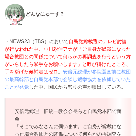
どんなにゅーす？
・NEWS23（TBS）において
自民党総裁選のテレビ討論
が行なわれた中、小川彩佳アナが「ご自身が総裁になった
場合教団との関係について何らかの再調査を行うという方
がいらしたら挙手をお願いします」と呼び掛けたところ、
手を挙げた候補者はゼロ
。
安倍元総理が参院選直前に教団
の最高幹部と自民党本部で会談し選挙協力を依頼していた
ことが発覚
した中、国民から怒りの声が噴出している。
安倍元総理 旧統一教会会長らと自民党本部で面
会。
「そこでみなさんに伺います。ご自身が総裁にな
った場合教団との関係について何らかの再調査を