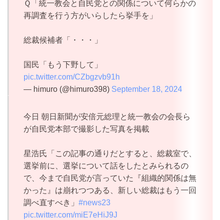
Ｑ「統一教会と自民党との関係について何らかの
再調査を行う方がいらしたら挙手を」
総裁候補者「・・・」
国民「もう下野して」
pic.twitter.com/CZbgzvb91h
— himuro (@himuro398)
September 18, 2024
今日 朝日新聞が安倍元総理と統一教会の会長ら
が自民党本部で撮影した写真を掲載
星浩氏「この記事の通りだとすると、総裁室で、
選挙前に、選挙について話をしたとみられるの
で、今まで自民党が言っていた『組織的関係は無
かった』は崩れつつある、新しい総裁はもう一回
調べ直すべき」
#news23
pic.twitter.com/miE7eHiJ9J