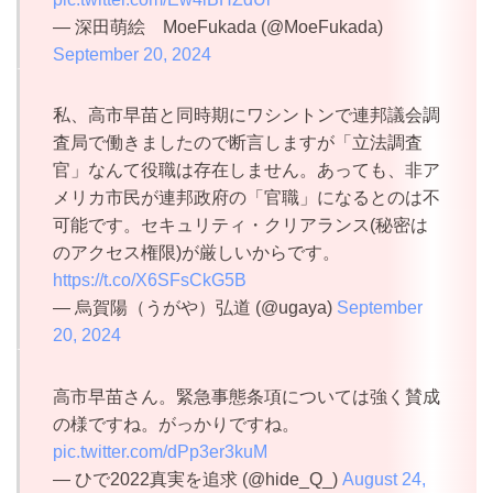
— 深田萌絵 MoeFukada (@MoeFukada)
September 20, 2024
私、高市早苗と同時期にワシントンで連邦議会調
査局で働きましたので断言しますが「立法調査
官」なんて役職は存在しません。あっても、非ア
メリカ市民が連邦政府の「官職」になるとのは不
可能です。セキュリティ・クリアランス(秘密は
のアクセス権限)が厳しいからです。
https://t.co/X6SFsCkG5B
— 烏賀陽（うがや）弘道 (@ugaya)
September
20, 2024
高市早苗さん。緊急事態条項については強く賛成
の様ですね。がっかりですね。
pic.twitter.com/dPp3er3kuM
— ひで2022真実を追求 (@hide_Q_)
August 24,