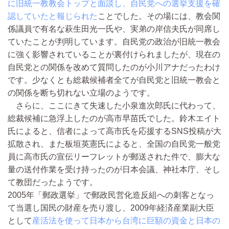
に旧統一教教会トップと面談し、自民党への選挙支援を確
認していたと報じられた
ことでした。その場には、教会関
係議員で有名な萩生田光一氏や、実弟の岸信夫氏が同席し
ていたことが判明しています。自民党の政治が旧統一教会
に強く影響されていることが裏付けられましたが、現在の
自民党との関係を改めて質問したのが小川アナだったわけ
です。少なくとも総裁候補者全てが自民党と旧統一教会と
の関係を断ち切れない立場のようです。
さらに、ここにきて失速した小泉進次郎氏に代わって、
総裁候補に急浮上したのが高市早苗氏でした。鈴木エイト
氏によると、信者によって高市氏を応援するSNS投稿が大
拡散され、また板垣英憲氏によると、全国の自民党一般党
員に高市氏の宣伝リーフレットが郵送された件で、膨大な
量の送付作業を受け持ったのが日本会議、神社本庁、そし
て教団だったようです。
2005年「郵政選挙」で郵政民営化造反組への刺客となっ
て当選し国民の財産を売り渡し、2009年経済産業副大臣
として
産活法を使って日本から台湾に巨額の資金と日本の