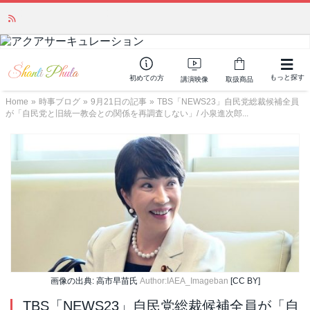
「みんなの備蓄・災害対策」 vol.4 〜断水・燃料不足・停電対策
NEW!
もっと探す
初めての方
講演映像
取扱商品
Home
»
時事ブログ
»
9月21日の記事
»
TBS「NEWS23」自民党総裁候補全員
が「自民党と旧統一教会との関係を再調査しない」/ 小泉進次郎...
画像の出典: 高市早苗氏
Author:IAEA_Imageban
[CC BY]
TBS「NEWS23」自民党総裁候補全員が「自