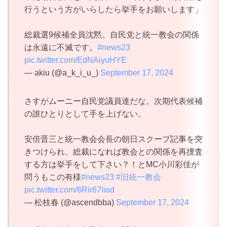
行うという方がいらしたら挙手をお願いします」
総裁選9候補全員沈黙。自民党と統一教会の関係
は永遠に不滅です。
#news23
pic.twitter.com/EdNAiyuHYE
— akiu (@a_k_i_u_)
September 17, 2024
さすがムーニー自民党議員達だな。次期代表候補
の誰ひとりとして手を上げない。
安倍晋三と統一教会会長の朝日スクープ記事を突
きつけられ、総裁になれば教会との関係を再捜査
する方は挙手をして下さい？！とMC小川彩佳が
問うもこの有様
#news23
#旧統一教会
pic.twitter.com/6Rir67liod
— 松枝春 (@ascendbba)
September 17, 2024