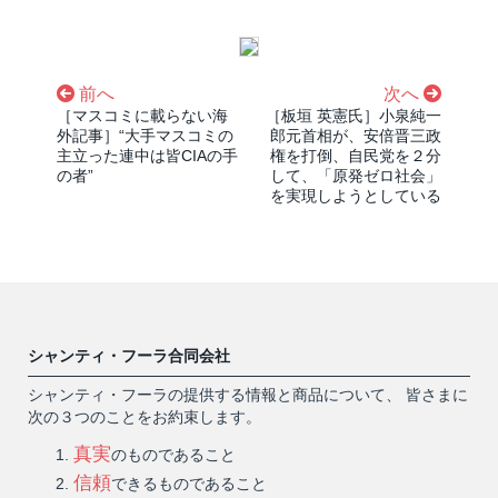
前へ
次へ
［マスコミに載らない海
［板垣 英憲氏］小泉純一
外記事］“大手マスコミの
郎元首相が、安倍晋三政
主立った連中は皆CIAの手
権を打倒、自民党を２分
の者”
して、「原発ゼロ社会」
を実現しようとしている
シャンティ・フーラ合同会社
シャンティ・フーラの提供する情報と商品について、 皆さまに
次の３つのことをお約束します。
真実
のものであること
信頼
できるものであること