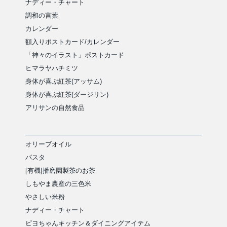
ナディー・チャート
調和の言葉
カレンダー
額入りポストカード/カレンダー
「神々のイラスト」ポストカード
ヒマラヤハチミツ
身体が喜ぶ紅茶(アッサム)
身体が喜ぶ紅茶(ダージリン)
アリサンの自然食品
オリーブオイル
パスタ
[有機]播磨園製茶のお茶
しもやま農産の三色米
やさしい米粉
ナディー・チャート
ピヨちゃんキッチン＆ダイニングアイテム