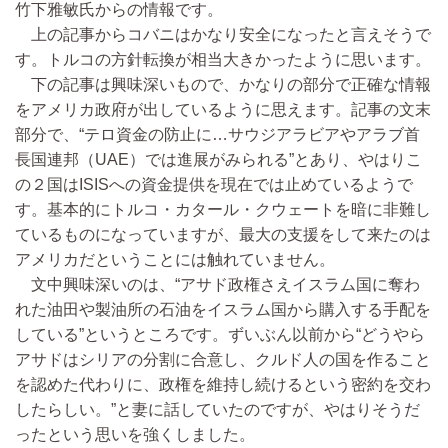
竹下雅敏氏からの情報です。
上の記事からコバニはかなり安全になったと言えそうで
す。トルコの方針転換が相当大きかったように思います。
下の記事は興味深いもので、かなりの部分で正確な情報
をアメリカ政府が出しているように思えます。記事の文末
部分で、“テロ資金の防止に…サウジアラビアやアラブ首
長国連邦（UAE）では進展がみられる”とあり、やはりこ
の２国はISISへの資金提供を現在では止めているようで
す。基本的にトルコ・カタール・クウェートを暗に非難し
ているものになっていますが、最大の支援をして来たのは
アメリカだということには触れていません。
文中興味深いのは、“アサド政権さえイスラム国に奪わ
れた油田や製油所の石油をイスラム国から購入する手配を
している”というところです。ずいぶん以前から“どうやら
アサドはシリアの分割に合意し、クルド人の国を作ること
を認めた代わりに、政権を維持し続けるという密約を交わ
したらしい。”と妻に話していたのですが、やはりそうだ
ったという思いを強くしました。