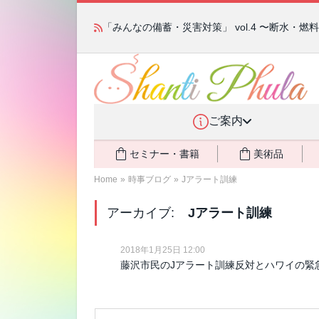
「みんなの備蓄・災害対策」 vol.4 〜断水・
ご案内
セミナー・書籍
美術品
Home
»
時事ブログ
»
Jアラート訓練
アーカイブ:
Jアラート訓練
2018年1月25日 12:00
藤沢市民のJアラート訓練反対とハワイの緊急