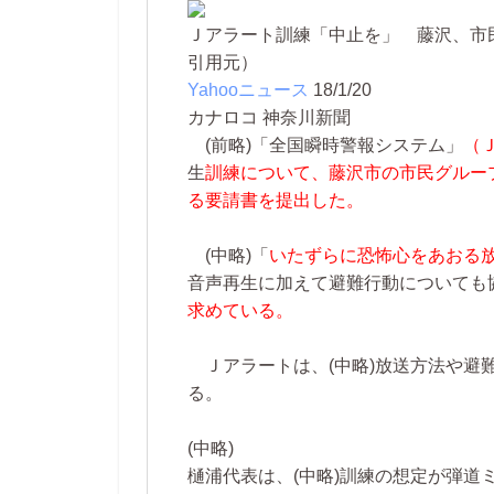
Ｊアラート訓練「中止を」 藤沢、市
引用元）
Yahooニュース
18/1/20
カナロコ 神奈川新聞
(前略)
「全国瞬時警報システム」
（
生
訓練について、藤沢市の市民グルー
る要請書を提出した。
(中略)
「
いたずらに恐怖心をあおる
音声再生に加えて避難行動についても
求めている。
Ｊアラートは、
(中略)
放送方法や避
る。
(中略)
樋浦代表は、
(中略)
訓練の想定が弾道