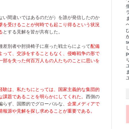
ない間違いではあるのだが）を誰が発信したのか
撃を受けることが何時でも起こり得るという状況
る
とする見解を皆が共有した。
s
種差別者や肘掛椅子に座った戦士らによって
配備
よって、交渉をすることもなく、侵略戦争の形で
一部を失った何百万人もの人たちのことに思いを
経験は、私たちにとっては、国家主義的な集団的
な課題であることを明らかにしてくれた。
西側の
偏らず、国際的でグローバルな、
企業メディアで
情報源や見解を探し求めることが重要である。