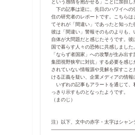
という感情を抱かせる」ことに加担し
下の記事は逆に、先日のハワイへの
住の研究者のレポートです。こちらは
てそれが「間違い」であったと知った
彼は「間違い」警報そのものよりも、
自体が大問題だと感じたそうです。彼
国で暮らす人々の恐怖に共感しました
「ならず者国家」への攻撃が生み出す
集団視野狭窄に対抗」する必要を感じ
されていない情報源や見解を探すこと
ける正義を疑い、企業メディアの情報
いずれの記事もアラートを通じて、
っきり示すものとなったようです。
（まのじ）
注）以下、文中の赤字・太字はシャン
—————————————————