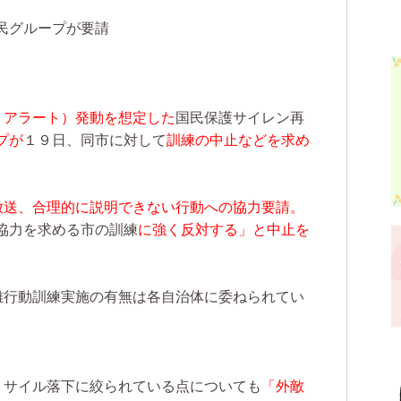
民グループが要請
Ｊアラート）発動を想定した
国民保護サイレン再
プが
１９日、同市に対して
訓練の中止などを求め
放送、合理的に説明できない行動への協力要請。
協力を求める市の訓練
に強く反対する」と中止を
難行動訓練実施の有無は各自治体に委ねられてい
ミサイル落下に絞られている点についても
「外敵