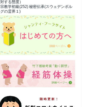
対する態度）
宗教学
初級(252) 秘密伝承(スウェデンボル
グの霊界１)