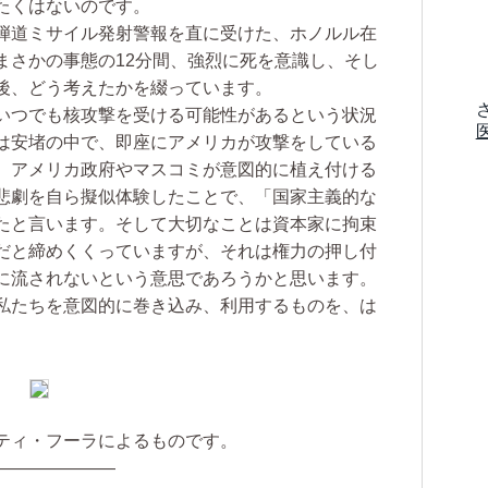
たくはないのです。
弾道ミサイル発射警報を直に受けた、ホノルル在
まさかの事態の12分間、強烈に死を意識し、そし
後、どう考えたかを綴っています。
いつでも核攻撃を受ける可能性があるという状況
は安堵の中で、即座にアメリカが攻撃をしている
。アメリカ政府やマスコミが意図的に植え付ける
悲劇を自ら擬似体験したことで、「国家主義的な
たと言います。そして大切なことは資本家に拘束
だと締めくくっていますが、それは権力の押し付
に流されないという意思であろうかと思います。
私たちを意図的に巻き込み、利用するものを、は
ティ・フーラによるものです。
———————