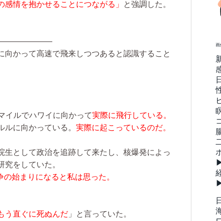
の感情を抱かせることにつながる」
と強調した。
———————
画
に向かって高速で飛来しつつあると認識すること
00マイルでハワイに向かって
実際に飛行している。
ルルに向かっている。
実際に起こっているのだ。
院生として政治を追跡して来たし、核爆発によっ
研究をしていた。
争の始まりになると私は思った。
もう直ぐに死ぬんだ
」と言っていた。