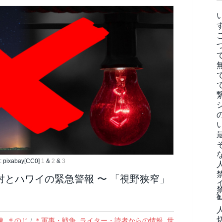
pixabay[CC0]
1
&
2
&
3
対とハワイの緊急警報 〜 「視野狭窄」
練
,
まのじ
/
＊軍事・戦争
,
ライター・読者からの情報
,
世