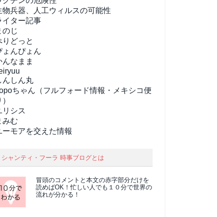
ワクチンの危険性
生物兵器、人工ウィルスの可能性
ライター記事
まのじ
ぺりどっと
ぴょんぴょん
かんなまま
eiryuu
しんしん丸
popoちゃん（フルフォード情報・メキシコ便
り）
ユリシス
まみむ
ユーモアを交えた情報
シャンティ・フーラ 時事ブログとは
冒頭のコメントと本文の
赤字部分
だけを
読めばOK！忙しい人でも１０分で世界の
流れが分かる！