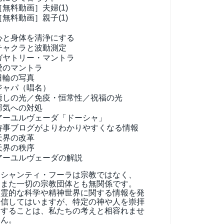
［無料動画］夫婦(1)
［無料動画］親子(1)
心と身体を清浄にする
チャクラと波動測定
ガヤトリー・マントラ
愛のマントラ
日輪の写真
ジャパ（唱名）
癒しの光／免疫・恒常性／祝福の光
邪気への対処
アーユルヴェーダ
「ドーシャ」
時事ブログがよりわかりやすくなる情報
天界の改革
天界の秩序
アーユルヴェーダの解説
シャンティ・フーラは宗教ではなく、
また一切の宗教団体とも無関係です。
霊的な科学や精神世界に関する情報を発
信してはいますが、特定の神や人を崇拝
することは、私たちの考えと相容れませ
ん。