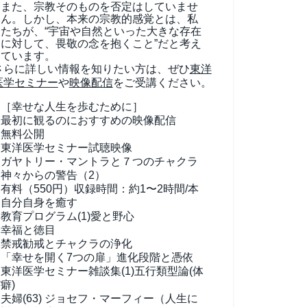
また、宗教そのものを否定はしていませ
ん。しかし、本来の宗教的感覚とは、私
たちが、“宇宙や自然といった大きな存在
に対して、畏敬の念を抱くこと”だと考え
ています。
さらに詳しい情報を知りたい方は、ぜひ
東洋
医学セミナー
や
映像配信
をご受講ください。
［幸せな人生を歩むために］
最初に観るのにおすすめの映像配信
無料公開
東洋医学セミナー試聴映像
ガヤトリー・マントラと７つのチャクラ
神々からの警告（2）
有料（550円）
収録時間：約1〜2時間/本
自分自身を癒す
教育プログラム(1)
愛と野心
幸福と徳目
禁戒勧戒とチャクラの浄化
「幸せを開く7つの扉」進化段階と憑依
東洋医学セミナー雑談集(1)
五行類型論(体
癖)
夫婦(63)
ジョセフ・マーフィー（人生に