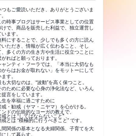
いつもご愛読いただき、ありがとうございま
す。
この時事ブログはサービス事業としての位置
づけで、商品を販売した利益で、独立運営し
ています。
無料にすることで、少しでも多くの方に読ん
でいただき、情報が広く伝わること、そし
て、
多くの方の生き方や生活に役立つことに
繋がればと願っております。
シャンティ・フーラでは、「本当に大切なも
のからはお金が取れない」をモットーにして
います。
最も大切なのは、“波動”を高く保つこと。
そのために必要な心身の浄化法など、いろん
な提言をしています。
人生を幸福に過ごすために
禁戒・勧戒（ヤマ・ニヤマ）を心がける。
インドの伝統的なヨーガの教えで、
禁戒とは “してはならないこと” 、
勧戒とは “積極的に行うべきこと” です。
人間関係の基本となる夫婦関係、子育てを大
切にして暮らす。