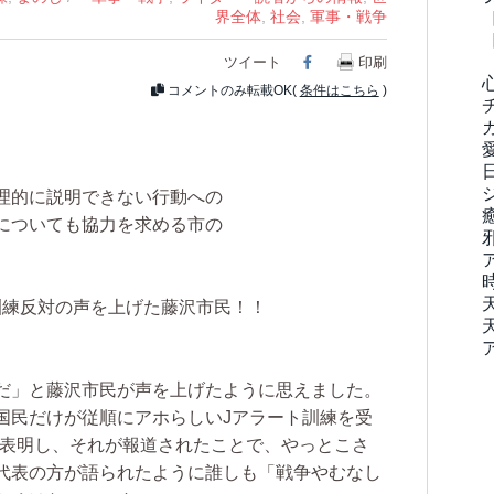
界全体
,
社会
,
軍事・戦争
ツイート
Facebook
印刷
コメントのみ転載OK(
条件はこちら
)
理的に説明できない行動への
についても協力を求める市の
訓練反対の声を上げた藤沢市民！！
。
だ」と藤沢市民が声を上げたように思えました。
国民だけが従順にアホらしいJアラート訓練を受
を表明し、それが報道されたことで、やっとこさ
代表の方が語られたように誰しも「戦争やむなし