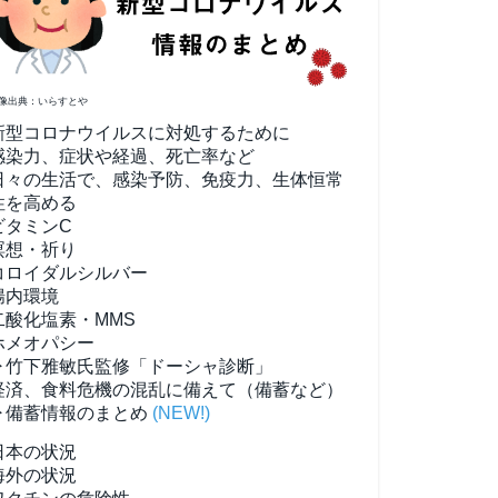
像出典：いらすとや
新型コロナウイルスに対処するために
感染力、症状や経過、死亡率など
日々の生活で、感染予防、免疫力、生体恒常
性を高める
ビタミンC
瞑想・祈り
コロイダルシルバー
腸内環境
二酸化塩素・MMS
ホメオパシー
▶竹下雅敏氏監修「ドーシャ診断」
経済、食料危機の混乱に備えて（備蓄など）
▶備蓄情報のまとめ
(NEW!)
日本の状況
海外の状況