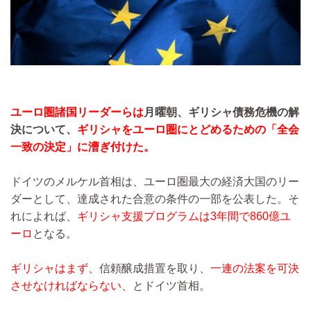
ユーロ圏諸国リーダーらは
月曜朝、ギリシャ債務危機の解
決について、
ギリシャをユーロ圏にとどめるための「全会
一致の決定」に漕ぎ付けた。
ドイツのメルケル首相は、ユーロ圏最大の経済大国のリー
ダーとして、達成された合意の条件の一部を公表した。そ
れによれば、
ギリシャ支援プログラムは3年間で860億ユ
ーロ
となる。
ギリシャはまず、
信頼醸成措置を取り、
一連の法案を可決
させなければならない
、とドイツ首相。