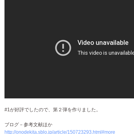
#1が好評でしたので、第２弾を作りました。
ブログ－参考文献ほか
http://onodekita.sblo.jp/article/150723293.html#more