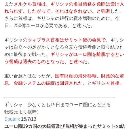
また
メルケル首相は、ギリシャの名目債務を免除は受け入
れられず、したがって、それはなされない、と強調
した。
さらに首相は、ギリシャの銀行の資本増強のために、今
日、250億ユーロが必要である、と述べた。
ギリシャの
ツィプラス首相はサミット後の会見で、
ギリシ
ャは自立への足がかりとなる合意を債権者側と取り結ぶた
めに最後まで戦った、
ギリシャがユーロ圏を離脱するとい
う脅威は過去のものとなった、と述べた。
重い合意とはなったが、
国有財産の海外移転、財政的な窒
息、金融システムの破綻は回避された、とギリシャ首相。
――――――――――――――――――――――――
ギリシャ 少なくとも15日までユーロ圏にとどまる
転載元より抜粋）
Sputnik
15/7/13
ユーロ圏19カ国の大統領及び首相が集まったサミットの結