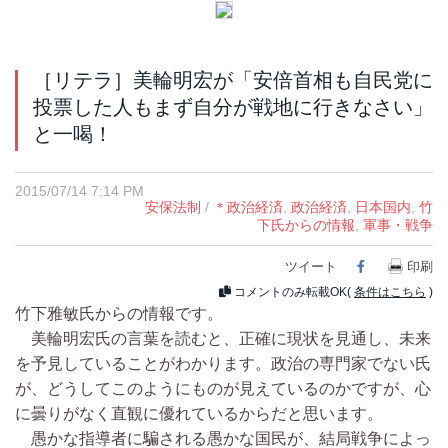
［リテラ］美輪明宏が「安倍首相も自民党に
投票した人もまず自分が戦地に行きなさい」
と一喝！
2015/07/14 7:14 PM
安保法制
/
＊政治経済
,
政治経済
,
日本国内
,
竹
下氏からの情報
,
軍事・戦争
ツイート
Facebook
印刷
コメントのみ転載OK(
条件はこちら
)
竹下雅敏氏からの情報です。
美輪明宏氏の言葉を読むと、正確に現状を見通し、未来
を予見していることがわかります。政治の専門家でない氏
が、どうしてこのようにものが見えているのかですが、心
に曇りがなく直観に優れているからだと思います。
愚かな指導者に騙される愚かな国民が、結局戦争によっ