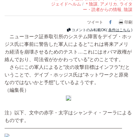
ジェイドヘルム
/
＊陰謀
,
アメリカ
,
ライタ
ー・読者からの情報
,
陰謀
ツイート
Facebook
印刷
コメントのみ転載OK(
条件はこちら
)
ニューヨーク証券取引所のシステム障害をデイブ・ホッ
ジス氏に事前に警告した軍人によると“これは将来アメリ
カ経済を崩壊させるためのテスト…これにはオバマ政権が
絡んでおり、司法省がかかわっている”とのことです。
さらにこの軍人によると“次の攻撃目標はインフラ”だと
いうことで、デイブ・ホッジス氏は“ネットワークと原発
なのではないかと予想”しているようです。
（編集長）
注）以下、文中の赤字・太字はシャンティ・フーラによる
ものです。
————————————————————————