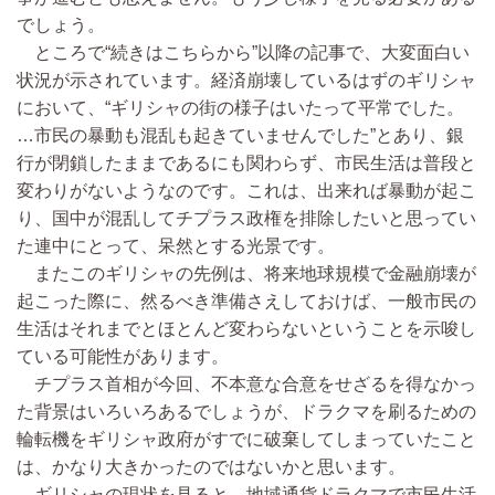
でしょう。
ところで“続きはこちらから”以降の記事で、大変面白い
状況が示されています。経済崩壊しているはずのギリシャ
において、“ギリシャの街の様子はいたって平常でした。
…市民の暴動も混乱も起きていませんでした”とあり、銀
行が閉鎖したままであるにも関わらず、市民生活は普段と
変わりがないようなのです。これは、出来れば暴動が起こ
り、国中が混乱してチプラス政権を排除したいと思ってい
た連中にとって、呆然とする光景です。
またこのギリシャの先例は、将来地球規模で金融崩壊が
起こった際に、然るべき準備さえしておけば、一般市民の
生活はそれまでとほとんど変わらないということを示唆し
ている可能性があります。
チプラス首相が今回、不本意な合意をせざるを得なかっ
た背景はいろいろあるでしょうが、ドラクマを刷るための
輪転機をギリシャ政府がすでに破棄してしまっていたこと
は、かなり大きかったのではないかと思います。
ギリシャの現状を見ると、地域通貨ドラクマで市民生活