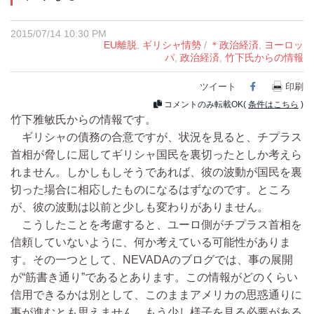
2015/07/14 10:30 PM
EU離脱
,
ギリシャ情勢
/
＊政治経済
,
ヨーロッ
パ
,
政治経済
,
竹下氏からの情報
ツイート
Facebook
印刷
コメントのみ転載OK(
条件はこちら
)
竹下雅敏氏からの情報です。
ギリシャの債務の合意ですが、状況を見ると、チプラス
首相が脅しに屈してギリシャ国民を裏切ったとしか考えら
れません。しかしもしそうであれば、彼の波動が国民を裏
切った場合に相応したものになるはずなのです。ところ
が、彼の波動は以前と少しも変わりがありません。
こうしたことを考慮すると、ユーロ側がチプラス首相を
信頼していないように、何か考えている可能性がありま
す。その一つとして、NEVADAのブログでは、事の展開
が“筋書き通り”であるとあります。この情報がどのくらい
信用できるかは別として、このままアメリカの思惑通りに
事が進むとも思えません。もう少し様子を見る必要がある