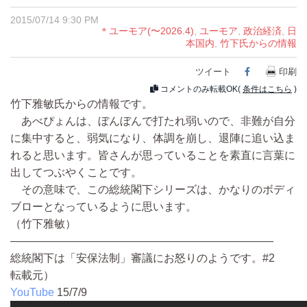
2015/07/14 9:30 PM
＊ユーモア(〜2026.4)
,
ユーモア
,
政治経済
,
日
本国内
,
竹下氏からの情報
ツイート
Facebook
印刷
コメントのみ転載OK(
条件はこちら
)
竹下雅敏氏からの情報です。
あべぴょんは、ぼんぼんで打たれ弱いので、非難が自分
に集中すると、弱気になり、体調を崩し、退陣に追い込ま
れると思います。皆さんが思っていることを素直に言葉に
出してつぶやくことです。
その意味で、この総統閣下シリーズは、かなりのボディ
ブローとなっているように思います。
（竹下雅敏）
――――――――――――――――――――――――
総統閣下は「安保法制」審議にお怒りのようです。#2
転載元）
YouTube
15/7/9