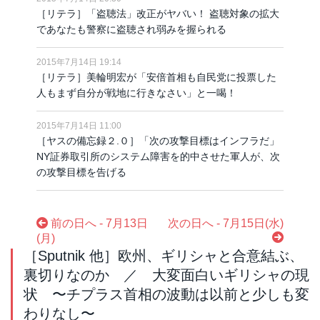
［リテラ］「盗聴法」改正がヤバい！ 盗聴対象の拡大
であなたも警察に盗聴され弱みを握られる
2015年7月14日 19:14
［リテラ］美輪明宏が「安倍首相も自民党に投票した
人もまず自分が戦地に行きなさい」と一喝！
2015年7月14日 11:00
［ヤスの備忘録２.０］「次の攻撃目標はインフラだ」
NY証券取引所のシステム障害を的中させた軍人が、次
の攻撃目標を告げる
前の日へ - 7月13日
次の日へ - 7月15日(水)
(月)
［Sputnik 他］欧州、ギリシャと合意結ぶ、
裏切りなのか ／ 大変面白いギリシャの現
状 〜チプラス首相の波動は以前と少しも変
わりなし〜