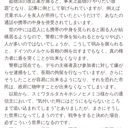
盗聴法の改正案が通ると、事実上盗聴の“やりたい放
題”となり、記事に例として挙げられていますが、例えば
児童ポルノを友人が所持していたというだけで、あなたの
通話や携帯の中身を傍受されてしまいます。
世の中には恋人にも携帯の中身を見られると困る人が結
構居るようなので、警察に中身を知られるとかなりやばい
人が多いのではないでしょうか。こうして弱みを握られる
と、ドイツのメルケル首相の例を出すまでもなく、真の権
力者に盾を突くことが出来なくなります。
警察は現在でも、デモの主催者及び参加者に対して嫌が
らせ逮捕をして、長期の拘留を行なっていますが、さらに
そうしたことが容易に出来るようになり、それを恐れた市
民は、政府に物申すことが出来なくなってしまいます。
以前から、スミワタルタカキホシノヒメミコ様からの通
信文において、“気付いた時にはどうにもならないところ
まで追い込まれてしまう”とありましたが、まさにそうし
た世界になってしまうのです。戦争をすると決めた場合、
必ずこういう世界になるのです。