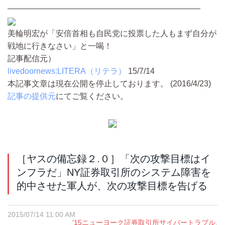
――――――――――――――――――――――――
美輪明宏が「安倍首相も自民党に投票した人もまず自分が
戦地に行きなさい」と一喝！
記事配信元）
livedoornews:LITERA（リテラ）
15/7/14
本記事文章は現在公開を停止しております。 (2016/4/23)
記事の提供元
にてご覧ください。
［ヤスの備忘録２.０］「次の攻撃目標はイ
ンフラだ」NY証券取引所のシステム障害を
的中させた軍人が、次の攻撃目標を告げる
2015/07/14 11:00 AM
'15ニューヨーク証券取引所サイバートラブル
,