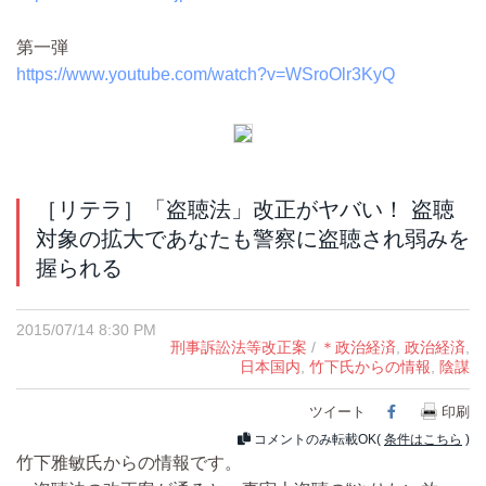
第一弾
https://www.youtube.com/watch?v=WSroOlr3KyQ
［リテラ］「盗聴法」改正がヤバい！ 盗聴
対象の拡大であなたも警察に盗聴され弱みを
握られる
2015/07/14 8:30 PM
刑事訴訟法等改正案
/
＊政治経済
,
政治経済
,
日本国内
,
竹下氏からの情報
,
陰謀
ツイート
Facebook
印刷
コメントのみ転載OK(
条件はこちら
)
竹下雅敏氏からの情報です。