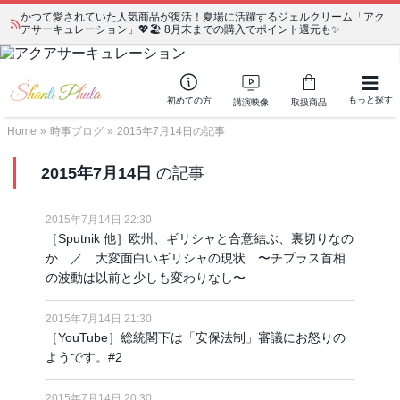
かつて愛されていた人気商品が復活！夏場に活躍するジェルクリーム「アク
アサーキュレーション」💖🏖️ 8月末までの購入でポイント還元も✨
もっと探す
初めての方
講演映像
取扱商品
Home
»
時事ブログ
»
2015年7月14日の記事
2015年7月14日
の記事
2015年7月14日 22:30
［Sputnik 他］欧州、ギリシャと合意結ぶ、裏切りなの
か ／ 大変面白いギリシャの現状 〜チプラス首相
の波動は以前と少しも変わりなし〜
2015年7月14日 21:30
［YouTube］総統閣下は「安保法制」審議にお怒りの
ようです。#2
2015年7月14日 20:30