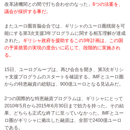
改革諸機関との間で打ち合わせのなった」
6つの法案を、
議会が採択する事だ。
またユーロ圏首脳会合では、ギリシャのユーロ圏残留を可
能にする第3次支援3年プログラムに関する相互理解が達成
された。
ギリシャ政府を援助するこの3年計画は、この国
の予算措置の実現の度合いに応じて、段階的に実施され
る。
15日、ユーログループは、再び会合を開き、第3次ギリシ
ャ支援プログラムのスタートを確認する。IMFとユーロ圏
からの特恵融資の総額は、900億ユーロとなる見込みだ。
2つの国際的な特恵融資プログラムは、ギリシャにとって
2010年5月から2015年6月30日まで効力を持った。その結
果、どちらも正式な終了に至っていなかった。IMFとユー
ロ圏がギリシャに拠出した融資は、全部で2400億ユーロ
である。