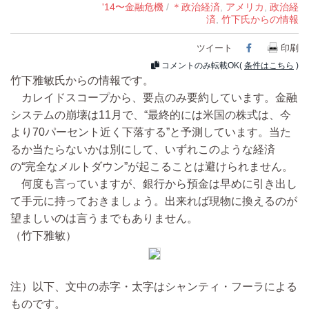
'14〜金融危機
/
＊政治経済
,
アメリカ
,
政治経
済
,
竹下氏からの情報
ツイート
Facebook
印刷
コメントのみ転載OK(
条件はこちら
)
竹下雅敏氏からの情報です。
カレイドスコープから、要点のみ要約しています。金融
システムの崩壊は11月で、“最終的には米国の株式は、今
より70パーセント近く下落する”と予測しています。当た
るか当たらないかは別にして、いずれこのような経済
の“完全なメルトダウン”が起こることは避けられません。
何度も言っていますが、銀行から預金は早めに引き出し
て手元に持っておきましょう。出来れば現物に換えるのが
望ましいのは言うまでもありません。
（竹下雅敏）
注）以下、文中の赤字・太字はシャンティ・フーラによる
ものです。