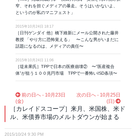
窄、それを担ぐメディアの暴走。そうはいかないよ、
というのが私のマニフェスト」
2015年10月24日 18:17
［日刊ゲンダイ 他］橋下維新にメール公開された藤井
教授 「やり方に恐怖覚える」 〜こんな男がいまだに
話題になるのは、メディアの責任〜
2015年10月24日 11:06
［堤未果氏］TPPで日本の医療崩壊② 〜”医産複合
体”が狙う１００兆円市場 TPPで一番怖いISD条項〜
前の日へ - 10月23日
次の日へ - 10月25日
(金)
(日)
［カレイドスコープ］来月、米国株、米ド
ル、米債券市場のメルトダウンが始まる
2015/10/24 9:30 PM