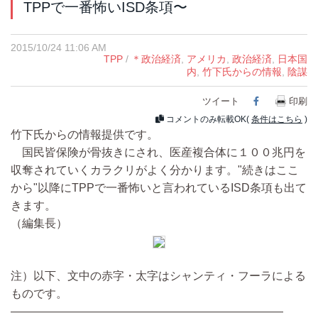
TPPで一番怖いISD条項〜
2015/10/24 11:06 AM
TPP
/
＊政治経済
,
アメリカ
,
政治経済
,
日本国
内
,
竹下氏からの情報
,
陰謀
ツイート
Facebook
印刷
コメントのみ転載OK(
条件はこちら
)
竹下氏からの情報提供です。
国民皆保険が骨抜きにされ、医産複合体に１００兆円を
収奪されていくカラクリがよく分かります。"続きはここ
から"以降にTPPで一番怖いと言われているISD条項も出て
きます。
（編集長）
注）以下、文中の赤字・太字はシャンティ・フーラによる
ものです。
————————————————————————