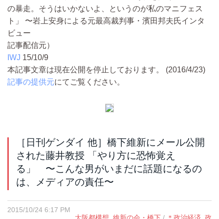
の暴走。そうはいかないよ、というのが私のマニフェス
ト」 〜岩上安身による元最高裁判事・濱田邦夫氏インタ
ビュー
記事配信元）
IWJ
15/10/9
本記事文章は現在公開を停止しております。 (2016/4/23)
記事の提供元
にてご覧ください。
［日刊ゲンダイ 他］橋下維新にメール公開
された藤井教授 「やり方に恐怖覚え
る」 〜こんな男がいまだに話題になるの
は、メディアの責任〜
2015/10/24 6:17 PM
大阪都構想
,
維新の会・橋下
/
＊政治経済
,
政