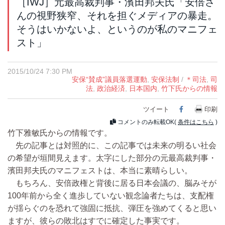
［IWJ］元最高裁判事・濱田邦夫氏「安倍さ
んの視野狭窄、それを担ぐメディアの暴走。
そうはいかないよ、というのが私のマニフェ
スト」
2015/10/24 7:30 PM
安保“賛成”議員落選運動
,
安保法制
/
＊司法
,
司
法
,
政治経済
,
日本国内
,
竹下氏からの情報
ツイート
Facebook
印刷
コメントのみ転載OK(
条件はこちら
)
竹下雅敏氏からの情報です。
先の記事とは対照的に、この記事では未来の明るい社会
の希望が垣間見えます。太字にした部分の元最高裁判事・
濱田邦夫氏のマニフェストは、本当に素晴らしい。
もちろん、安倍政権と背後に居る日本会議の、脳みそが
100年前から全く進歩していない観念論者たちは、支配権
が揺らぐのを恐れて強固に抵抗、弾圧を強めてくると思い
ますが、彼らの敗北はすでに確定した事実です。