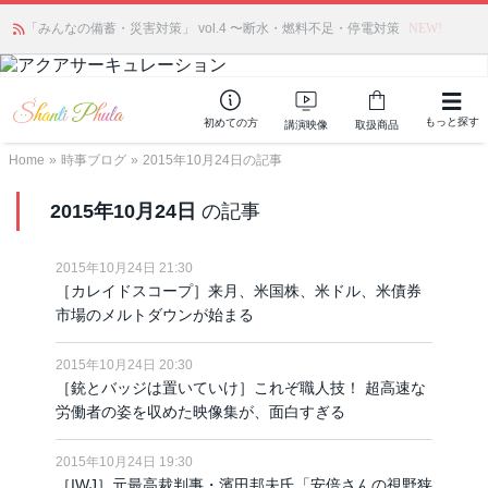
「みんなの備蓄・災害対策」 vol.4 〜断水・燃料不足・停電対策
NEW!
もっと探す
初めての方
講演映像
取扱商品
Home
»
時事ブログ
»
2015年10月24日の記事
2015年10月24日
の記事
2015年10月24日 21:30
［カレイドスコープ］来月、米国株、米ドル、米債券
市場のメルトダウンが始まる
2015年10月24日 20:30
［銃とバッジは置いていけ］これぞ職人技！ 超高速な
労働者の姿を収めた映像集が、面白すぎる
2015年10月24日 19:30
［IWJ］元最高裁判事・濱田邦夫氏「安倍さんの視野狭