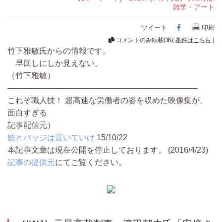
雑学・アート
ツイート
Facebook
印刷
コメントのみ転載OK(
条件はこちら
)
竹下雅敏氏からの情報です。
早回しにしか見えない。
（竹下雅敏）
――――――――――――――――――――――――
これぞ職人技！ 超高速な労働者の姿を収めた映像集が、
面白すぎる
記事配信元）
銃とバッジは置いていけ
15/10/22
本記事文章は現在公開を停止しております。 (2016/4/23)
記事の提供元
にてご覧ください。