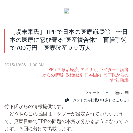
［堤未果氏］TPPで日本の医療崩壊① 〜日
本の医療に忍び寄る”医産複合体” 盲腸手術
で700万円 医療破産９０万人
2015/10/23 11:00 AM
TPP
/
＊政治経済
,
アメリカ
,
ライター・読者
からの情報
,
政治経済
,
日本国内
,
竹下氏からの
情報
,
陰謀
ツイート
Facebook
印刷
コメントのみ転載OK(
条件はこちら
)
竹下氏からの情報提供です。
どうやらこの番組は、タブーが設定されていないよう
で、庶民目線でTPPの問題の本質が分かるようになってい
ます。３回に分けて掲載します。