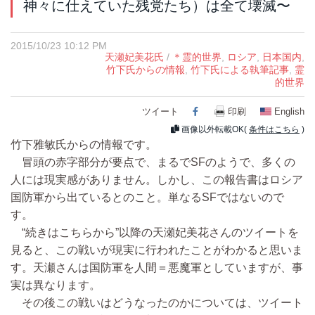
神々に仕えていた残党たち）は全て壊滅〜
2015/10/23 10:12 PM
天瀬妃美花氏
/
＊霊的世界
,
ロシア
,
日本国内
,
竹下氏からの情報
,
竹下氏による執筆記事
,
霊
的世界
ツイート
Facebook
印刷
English
画像以外転載OK(
条件はこちら
)
竹下雅敏氏からの情報です。
冒頭の赤字部分が要点で、まるでSFのようで、多くの
人には現実感がありません。しかし、この報告書はロシア
国防軍から出ているとのこと。単なるSFではないので
す。
“続きはこちらから”以降の天瀬妃美花さんのツイートを
見ると、この戦いが現実に行われたことがわかると思いま
す。天瀬さんは国防軍を人間＝悪魔軍としていますが、事
実は異なります。
その後この戦いはどうなったのかについては、ツイート