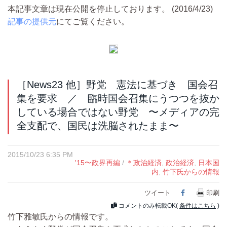
本記事文章は現在公開を停止しております。 (2016/4/23)
記事の提供元
にてご覧ください。
［News23 他］野党 憲法に基づき 国会召
集を要求 ／ 臨時国会召集にうつつを抜か
している場合ではない野党 〜メディアの完
全支配で、国民は洗脳されたまま〜
2015/10/23 6:35 PM
'15〜政界再編
/
＊政治経済
,
政治経済
,
日本国
内
,
竹下氏からの情報
ツイート
Facebook
印刷
コメントのみ転載OK(
条件はこちら
)
竹下雅敏氏からの情報です。