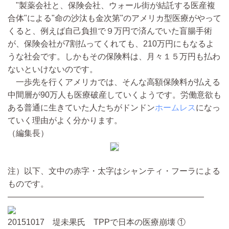
"製薬会社と、保険会社、ウォール街が結託する医産複
合体"による"命の沙汰も金次第"のアメリカ型医療がやって
くると、例えば自己負担で９万円で済んでいた盲腸手術
が、保険会社が7割払ってくれても、210万円にもなるよ
うな社会です。しかもその保険料は、月々１５万円も払わ
ないといけないのです。
一歩先を行くアメリカでは、そんな高額保険料が払える
中間層が90万人も医療破産していくようです。労働意欲も
ある普通に生きていた人たちがドンドン
ホームレス
になっ
ていく理由がよく分かります。
（編集長）
注）以下、文中の赤字・太字はシャンティ・フーラによる
ものです。
————————————————————————
20151017 堤未果氏 TPPで日本の医療崩壊 ①