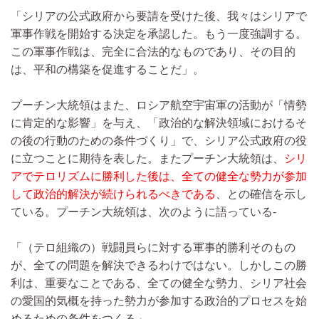
「シリアの公式政府から要請を受けた後、我々はシリアで
軍事作戦を開始する決定を承認した。もう一度強調する。
この軍事作戦は、完全に合法的なものであり、その目的
は、平和の構築を促進することだ」。
プーチン大統領はまた、ロシア航空宇宙軍の活動が「情勢
に肯定的な影響」を与え、「政治的な解決領域におけるそ
の後の行動のための条件づくり」で、シリア公式政府の役
に立つことに期待を表した。またプーチン大統領は、
シリ
アでテロリズムに勝利した後は、全ての健全な勢力が参加
して政治的解決が続けられるべきである
、との確信を示し
ている。プーチン大統領は、次のように語っている‐
「（テロ組織の）戦闘員らに対する軍事的勝利そのもの
が、全ての問題を解決できるわけではない。しかしこの勝
利は、重要なことである、全ての健全な勢力、シリア社会
の愛国的気概を持った勢力が参加する政治的プロセスを始
めるための条件をつくる」。