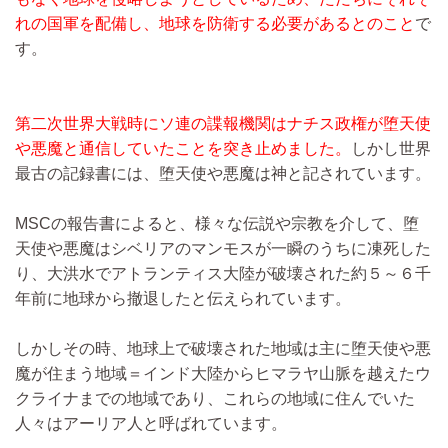
れの国軍を配備し、地球を防衛する必要があるとのこと
で
す。
第二次世界大戦時にソ連の諜報機関はナチス政権が堕天使
や悪魔と通信していたことを突き止めました。
しかし世界
最古の記録書には、堕天使や悪魔は神と記されています。
MSCの報告書によると、様々な伝説や宗教を介して、堕
天使や悪魔はシベリアのマンモスが一瞬のうちに凍死した
り、大洪水でアトランティス大陸が破壊された約５～６千
年前に地球から撤退したと伝えられています。
しかしその時、地球上で破壊された地域は主に堕天使や悪
魔が住まう地域＝インド大陸からヒマラヤ山脈を越えたウ
クライナまでの地域であり、これらの地域に住んでいた
人々はアーリア人と呼ばれています。