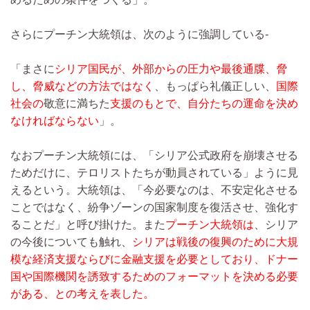
さらにプーチン大統領は、次のように強調している‐
「まさに
シリア国民が、外部からの圧力や最後通牒、脅
し、脅威などの方法ではなく
、もっぱら礼儀正しい、
国際
社会の
敬意に満ちた
支援のもとで、自分たちの運命を決め
なければならない
」。
なおプーチン大統領には、「シリア公式政府を崩壊させる
ためだけに、テロリストたちが動員されている」ように見
えるという。大統領は、「今必要なのは、不安定化させる
ことではなく、紛争ゾーンの国家制度を復活させ、強化す
ることだ」と呼び掛けた。また
プーチン大統領は
、シリア
の今後についても触れ、
シリアは戦後の復興のために大規
模な経済支援ならびに金融支援を必要としており、ドナー
国や国際機関を誘致するためのフォーマットを決める必要
がある、との考えを表した。