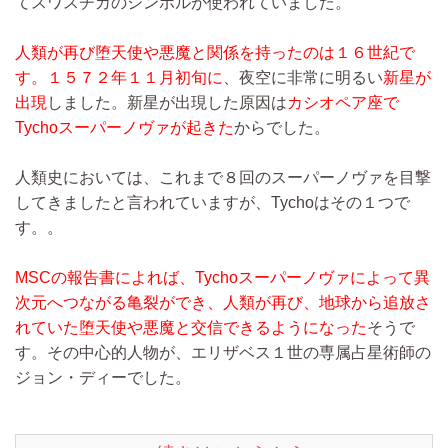
てスワスチカのシンボルが使われていました。
人類が再び堕天使や悪魔と関係を持ったのは１６世紀で
す。１５７２年１１月初旬に
、夜空に非常に明るい
新星が
出現
しました。新星が出現した原因は
カシオペア座で
Tychoスーパーノヴァが起きた
からでした。
人類史においては、これまで８回のスーパーノヴァを目撃
してきましたと言われていますが、Tychoはその１つで
す。。
MSCの報告書によれば、Tychoスーパーノヴァによって異
次元へつながる亀裂ができ、人類が再び、地球から追放さ
れていた堕天使や悪魔と交信できるようになった
そうで
す。その中心的人物が、エリザベス１世の専属占星術師の
ジョン・ディーでした。