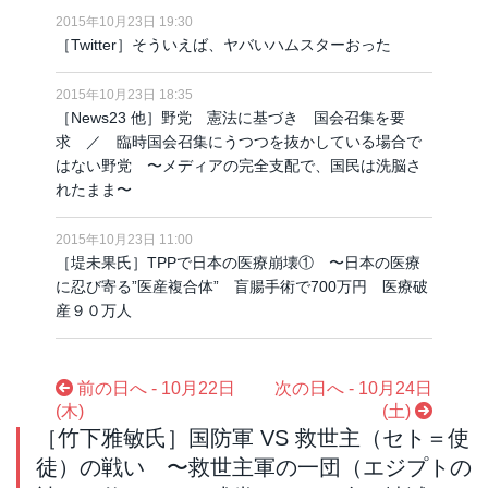
2015年10月23日 19:30
［Twitter］そういえば、ヤバいハムスターおった
2015年10月23日 18:35
［News23 他］野党 憲法に基づき 国会召集を要
求 ／ 臨時国会召集にうつつを抜かしている場合で
はない野党 〜メディアの完全支配で、国民は洗脳さ
れたまま〜
2015年10月23日 11:00
［堤未果氏］TPPで日本の医療崩壊① 〜日本の医療
に忍び寄る”医産複合体” 盲腸手術で700万円 医療破
産９０万人
前の日へ - 10月22日
次の日へ - 10月24日
(木)
(土)
［竹下雅敏氏］国防軍 VS 救世主（セト＝使
徒）の戦い 〜救世主軍の一団（エジプトの