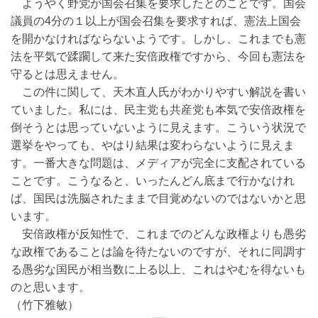
ようやく野党が国会召集を要求したとのことです。国会
議員の4分の１以上が国会召集を要求すれば、憲法上国会
を開かなければならないようです。しかし、これまでも憲
法を平気で蹂躙して来た安倍政権ですから、今回も憲法を
守るとは思えません。
この件に関して、天木直人氏がわかりやすい解説を書い
ていました。私には、民主党も共産党も本気で安倍政権を
倒そうとは思っていないように見えます。こういう状況で
選挙をやっても、やはり結果は変わらないように見えま
す。一番大きな問題は、メディアが完全に支配されている
ことです。こうなると、いったんどん底まで行かなけれ
ば、国民は洗脳されたままで目覚めないのではないかと思
います。
安倍政権が反知性で、これまでのどんな政権よりも愚劣
な政権であることは論を待たないのですが、それに同調す
る愚劣な国民が相当数に上る以上、これはやむを得ないも
のと思います。
（竹下雅敏）