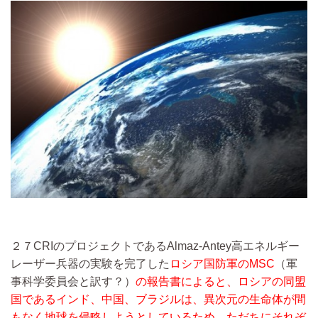
２７CRIのプロジェクトであるAlmaz-Antey高エネルギー
レーザー兵器の実験を完了した
ロシア国防軍のMSC
（軍
事科学委員会と訳す？）
の報告書によると、ロシアの同盟
国であるインド、中国、ブラジルは、異次元の生命体が間
もなく地球を侵略しようとしているため、ただちにそれぞ