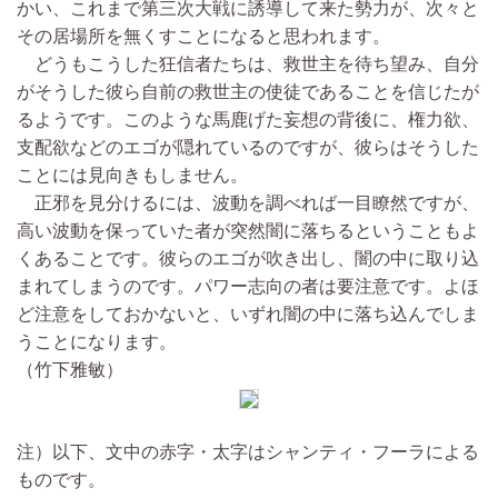
かい、これまで第三次大戦に誘導して来た勢力が、次々と
その居場所を無くすことになると思われます。
どうもこうした狂信者たちは、救世主を待ち望み、自分
がそうした彼ら自前の救世主の使徒であることを信じたが
るようです。このような馬鹿げた妄想の背後に、権力欲、
支配欲などのエゴが隠れているのですが、彼らはそうした
ことには見向きもしません。
正邪を見分けるには、波動を調べれば一目瞭然ですが、
高い波動を保っていた者が突然闇に落ちるということもよ
くあることです。彼らのエゴが吹き出し、闇の中に取り込
まれてしまうのです。パワー志向の者は要注意です。よほ
ど注意をしておかないと、いずれ闇の中に落ち込んでしま
うことになります。
（竹下雅敏）
注）以下、文中の赤字・太字はシャンティ・フーラによる
ものです。