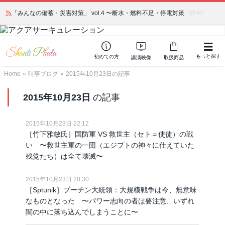
かつて愛されていた人気商品が復活！夏場に活躍するジェルクリーム「アク
「みんなの備蓄・災害対策」 vol.4 〜断水・燃料不足・停電対策
NEW!
アサーキュレーション」💖🏖️ 8月末までの購入でポイント還元も✨
もっと探す
初めての方
講演映像
取扱商品
Home
»
時事ブログ
»
2015年10月23日の記事
2015年10月23日
の記事
2015年10月23日 22:12
［竹下雅敏氏］国防軍 VS 救世主（セト＝使徒）の戦
い 〜救世主軍の一団（エジプトの神々に仕えていた
残党たち）は全て壊滅〜
2015年10月23日 20:30
［Sptunik］プーチン大統領：大規模戦争は今、無意味
なものとなった 〜パワー志向の者は要注意、いずれ
闇の中に落ち込んでしまうことに〜