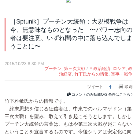
［Sptunik］プーチン大統領：大規模戦争は
今、無意味なものとなった 〜パワー志向の
者は要注意、いずれ闇の中に落ち込んでしま
うことに〜
2015/10/23 8:30 PM
プーチン
,
第三次大戦
/
＊政治経済
,
ロシア
,
政
治経済
,
竹下氏からの情報
,
軍事・戦争
ツイート
Facebook
印刷
コメントのみ転載OK(
条件はこちら
)
竹下雅敏氏からの情報です。
終末思想を信じる狂信者は、中東でのハルマゲドン（第
三次大戦）を望み、敢えて引き起こそうとします。しかし
プーチン大統領の言葉は、もはや第三次大戦が起こらない
ということを宣言するものです。今後シリアは安定化に向