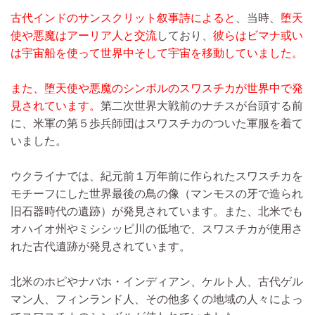
古代インドのサンスクリット叙事詩によると
、当時、
堕天
使や悪魔はアーリア人と交流
しており、
彼らはビマナ或い
は宇宙船を使って世界中そして宇宙を移動していました。
また、堕天使や悪魔のシンボルのスワスチカが世界中で発
見されています。
第二次世界大戦前のナチスが台頭する前
に、米軍の第５歩兵師団はスワスチカのついた軍服を着て
いました。
ウクライナでは、紀元前１万年前に作られたスワスチカを
モチーフにした世界最後の鳥の像（マンモスの牙で造られ
旧石器時代の遺跡）が発見されています。また、北米でも
オハイオ州やミシシッピ川の低地で、スワスチカが使用さ
れた古代遺跡が発見されています。
北米のホピやナバホ・インディアン、ケルト人、古代ゲル
マン人、フィンランド人、その他多くの地域の人々によっ