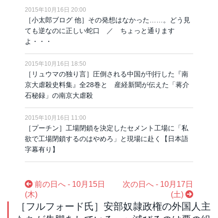
2015年10月16日 20:00
［小太郎ブログ 他］その発想はなかった……。どう見
ても逆なのに正しい蛇口 ／ ちょっと通ります
よ・・・
2015年10月16日 18:50
［リュウマの独り言］圧倒される中国が刊行した『南
京大虐殺史料集』全28巻と 産経新聞が伝えた「蒋介
石秘録」の南京大虐殺
2015年10月16日 11:00
［プーチン］工場閉鎖を決定したセメント工場に「私
欲で工場閉鎖するのはやめろ」と現場に赴く【日本語
字幕有り】
前の日へ - 10月15日
次の日へ - 10月17日
(木)
(土)
［フルフォード氏］安部奴隷政権の外国人主