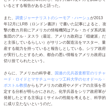
いるとする報告があると語った。
また、
調査ジャーナリストのシーモア・ハーシュ
が2013
年12月にLRB（ロンドン書評）で書いた記事によると、攻
撃の数カ月前にアメリカの情報機関はアル・カイダ系武装
集団のアル・ヌスラ（最近、アメリカ政府は「穏健派」だ
と主張しているらしい）がサリンの製造法をマスター、量
産する能力を持っていると報告しとしている。シリア政府
が実行したとするため、都合の悪い情報をアメリカ政府は
切り捨てられたという。
さらに、アメリカの科学者、
国連の元兵器査察官のリチャ
ード・ロイドとマサチューセッツ工科大学のセオドール・
ポストル教授
からもアメリカの政府やメディアの主張を否
定する分析が明らかにされた。化学兵器をシリア政府軍が
発射したとする主張はミサイルの性能を考えると、科学的
に成り立たないというのだ。