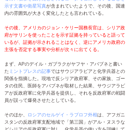
示す文書や衛星写真
が含まれていたようで、その後、国連
内の雰囲気が大きく変化したとも言われている。
その後、アメリカのジョン・ケリー国務長官は、シリア政
府がサリンを使ったことを示す証拠を持っていると語って
いるが、証拠が示されることはなく、逆にアメリカ政府の
主張を否定する事実や分析が次々に出てくる。
まず、APのデイル・ガブラクがヤフヤ・アバブネと書い
た
ミントプレスの記事
ではサウジアラビアと化学兵器との
関係を指摘した。現地で反シリア政府軍、その家族、ゴー
タの住民、医師をアバブネが取材した結果、サウジアラビ
アが反政府軍に化学兵器を提供し、それを反政府軍の戦闘
員が誤って爆発させたとしている。
そのほか、
ロシアのセルゲイ・ラブロフ外相
は、アフガニ
スタンの反政府軍支配地域で「第三国」がアル・ヌスラな
どシリアの反政府軍に対し、化学兵器の使い方を訓練して