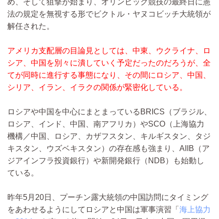
め、そして狙撃が始まり、オリンピック競技の最終日に憲
法の規定を無視する形でビクトル・ヤヌコビッチ大統領が
解任された。
アメリカ支配層の目論見としては、中東、ウクライナ、ロ
シア、中国を別々に潰していく予定だったのだろうが、全
てが同時に進行する事態になり、その間にロシア、中国、
シリア、イラン、イラクの関係が緊密化している。
ロシアや中国を中心にまとまっているBRICS（ブラジル、
ロシア、インド、中国、南アフリカ）やSCO（上海協力
機構／中国、ロシア、カザフスタン、キルギスタン、タジ
キスタン、ウズベキスタン）の存在感も強まり、AIIB（ア
ジアインフラ投資銀行）や新開発銀行（NDB）も始動し
ている。
昨年5月20日、プーチン露大統領の中国訪問にタイミング
をあわせるようにしてロシアと中国は軍事演習「
海上協力