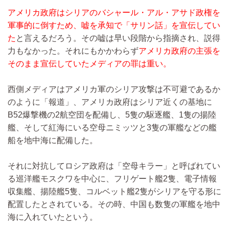
アメリカ政府はシリアのバシャール・アル・アサド政権を
軍事的に倒すため、嘘を承知で「サリン話」を宣伝してい
た
と言えるだろう。その嘘は早い段階から指摘され、説得
力もなかった。それにもかかわらず
アメリカ政府の主張を
そのまま宣伝していたメディアの罪は重い。
西側メディアはアメリカ軍のシリア攻撃は不可避であるか
のように「報道」、アメリカ政府はシリア近くの基地に
B52爆撃機の2航空団を配備し、5隻の駆逐艦、1隻の揚陸
艦、そして紅海にいる空母ニミッツと3隻の軍艦などの艦
船を地中海に配備した。
それに対抗してロシア政府は「空母キラー」と呼ばれてい
る巡洋艦モスクワを中心に、フリゲート艦2隻、電子情報
収集艦、揚陸艦5隻、コルベット艦2隻がシリアを守る形に
配置したとされている。その時、中国も数隻の軍艦を地中
海に入れていたという。