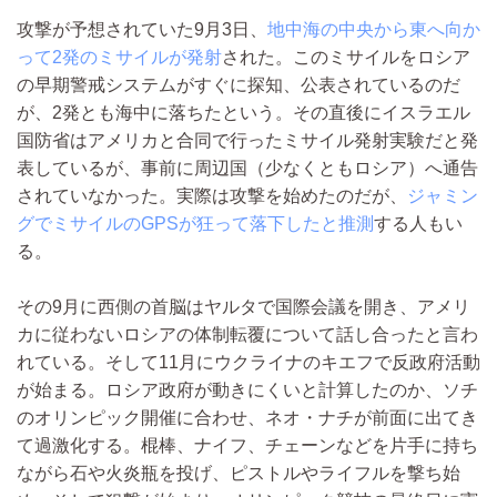
攻撃が予想されていた9月3日、
地中海の中央から東へ向か
って2発のミサイルが発射
された。このミサイルをロシア
の早期警戒システムがすぐに探知、公表されているのだ
が、2発とも海中に落ちたという。その直後にイスラエル
国防省はアメリカと合同で行ったミサイル発射実験だと発
表しているが、事前に周辺国（少なくともロシア）へ通告
されていなかった。実際は攻撃を始めたのだが、
ジャミン
グでミサイルのGPSが狂って落下したと推測
する人もい
る。
その9月に西側の首脳はヤルタで国際会議を開き、アメリ
カに従わないロシアの体制転覆について話し合ったと言わ
れている。そして11月にウクライナのキエフで反政府活動
が始まる。ロシア政府が動きにくいと計算したのか、ソチ
のオリンピック開催に合わせ、ネオ・ナチが前面に出てき
て過激化する。棍棒、ナイフ、チェーンなどを片手に持ち
ながら石や火炎瓶を投げ、ピストルやライフルを撃ち始