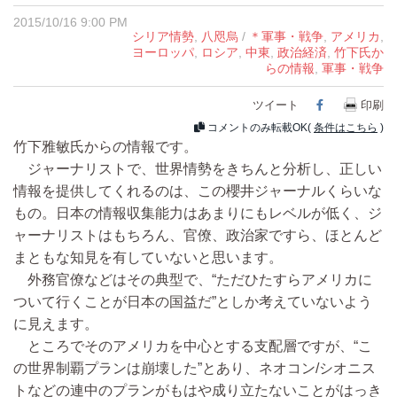
2015/10/16 9:00 PM
シリア情勢
,
八咫烏
/
＊軍事・戦争
,
アメリカ
,
ヨーロッパ
,
ロシア
,
中東
,
政治経済
,
竹下氏か
らの情報
,
軍事・戦争
ツイート
Facebook
印刷
コメントのみ転載OK(
条件はこちら
)
竹下雅敏氏からの情報です。
ジャーナリストで、世界情勢をきちんと分析し、正しい
情報を提供してくれるのは、この櫻井ジャーナルくらいな
もの。日本の情報収集能力はあまりにもレベルが低く、ジ
ャーナリストはもちろん、官僚、政治家ですら、ほとんど
まともな知見を有していないと思います。
外務官僚などはその典型で、“ただひたすらアメリカに
ついて行くことが日本の国益だ”としか考えていないよう
に見えます。
ところでそのアメリカを中心とする支配層ですが、“こ
の世界制覇プランは崩壊した”とあり、ネオコン/シオニス
トなどの連中のプランがもはや成り立たないことがはっき