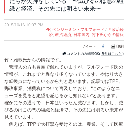
たちが失脚をしている 〜滅びるのは悪の組
織と経済、その先には明るい未来〜
2015/10/16 10:07 PM
TPP
,
ベンジャミン・フルフォード
/
＊政治経
済
,
政治経済
,
日本国内
,
竹下氏からの情報
ツイート
Facebook
印刷
コメントのみ転載OK(
条件はこちら
)
竹下雅敏氏からの情報です。
管理人の方も冒頭で触れていますが、フルフォード氏の
情報が、これまでと異なり多くなっています。やはり大き
な転換点になっているからだと思います。記事ではTPP、
郵政事業、消費税について言及しており、“このようなニ
ューズを見ると絶望を感じるかも知れない”とあります。
確かにその通りで、日本はいったん滅びます。しかし、滅
びるのはこの悪の組織と経済で、その先には明るい未来が
見えています。
例えば、TPPで大打撃を受けるのは、農業、そして医療