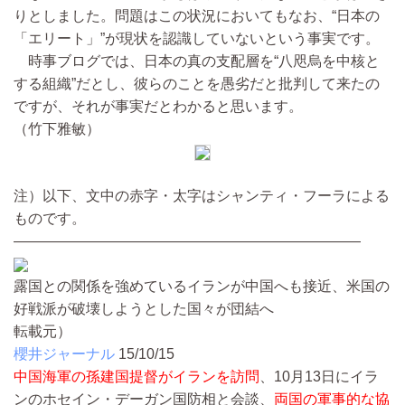
りとしました。問題はこの状況においてもなお、“日本の
「エリート」”が現状を認識していないという事実です。
時事ブログでは、日本の真の支配層を“八咫烏を中核と
する組織”だとし、彼らのことを愚劣だと批判して来たの
ですが、それが事実だとわかると思います。
（竹下雅敏）
注）以下、文中の赤字・太字はシャンティ・フーラによる
ものです。
————————————————————————
露国との関係を強めているイランが中国へも接近、米国の
好戦派が破壊しようとした国々が団結へ
転載元）
櫻井ジャーナル
15/10/15
中国海軍の孫建国提督がイランを訪問
、10月13日にイラ
ンのホセイン・デーガン国防相と会談、
両国の軍事的な協