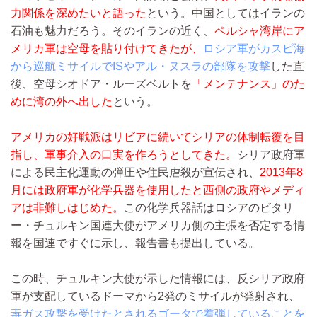
力関係を深めたい
と語った
という。中国としてはイランの
石油も魅力だろう。そのイランの近く、
ペルシャ湾岸にア
メリカ軍は空母を貼り付けてきたが、
ロシア軍がカスピ海
から巡航ミサイルでISやアル・ヌスラの部隊を攻撃
した直
後、空母シオドア・ルーズベルトを
「メンテナンス」のた
めに湾の外へ出した
という。
アメリカの好戦派はリビアに続いてシリアの体制転覆を目
指し、軍事介入の口実を作ろうとしてきた。
シリア政府軍
による民主化運動の弾圧や住民虐殺が宣伝され、
2013年8
月には政府軍が化学兵器を使用したと西側の政府やメディ
アは非難しはじめた。
この化学兵器話はロシアのビタリ
ー・チュルキン国連大使がアメリカ側の主張を否定する情
報を国連ですぐに示し、報告書も提出している。
この時、チュルキン大使が示した情報には、反シリア政府
軍が支配しているドーマから2発のミサイルが発射され、
毒ガス攻撃を受けたとされるゴータで着弾していることを