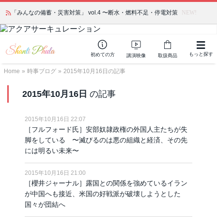
「みんなの備蓄・災害対策」 vol.4 〜断水・燃料不足・停電対策
NEW!
もっと探す
初めての方
講演映像
取扱商品
Home
»
時事ブログ
»
2015年10月16日の記事
2015年10月16日
の記事
2015年10月16日 22:07
［フルフォード氏］安部奴隷政権の外国人主たちが失
脚をしている 〜滅びるのは悪の組織と経済、その先
には明るい未来〜
2015年10月16日 21:00
［櫻井ジャーナル］露国との関係を強めているイラン
が中国へも接近、米国の好戦派が破壊しようとした
国々が団結へ