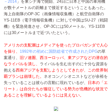
－2014
」を東シナ海で開始、24日に日本と中国の軍用機
が数十メートルの距離まで接近するということもあった。
海上自衛隊のOP-3C（画像情報収集機）と航空自衛隊の
YS-11EB（電子情報収集機）に対して中国はSU-27（戦闘
機）を緊急発進させ、OP-3Cには50メートル、YS-11EB
には30メートルまで近づいたという。
アメリカの支配層はメディアを使ったプロパガンダで人心
を操り、
1992年の初めに国防総省で作成されたDPG
の草
案通り、
旧ソ連圏、西ヨーロッパ、東アジアなどの潜在的
なライバルを潰し、
ライバルを生む出すのに十分な資源を
抱える
西南アジアを支配しようとしてきたが、この世界制
覇プランは崩壊した。
ネオコン／シオニストなどが余裕を
失っていることは彼らの言動に現れているが、
日本の「エ
リート」は自分たちが服従している勢力が危機的な状況で
あることを理解しているようには見えない。