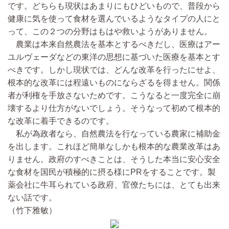
です。どちらも現状はあまりにもひどいもので、普段から
健康に気を使って食材を選んでいるようなタイプの人にと
って、この２つの分野はもはや救いようがありません。
農業は本来自然農法を基本とするべきだし、医療はアー
ユルヴェーダなどの東洋の思想に基づいた医療を基本とす
べきです。しかし現状では、どんな改革を行ったにせよ、
根本的な改革には程遠いものにならざるを得ません。関係
者が利権を手放さないためです。こうなると一度完全に崩
壊するより仕方がないでしょう。そうなって初めて根本的
な改革に着手できるのです。
私が為政者なら、自然農法を行なっている農家に補助金
を出します。これほど簡単なしかも根本的な農業改革はあ
りません。政府のすべきことは、そうした本当に安心安全
な食材を国民が積極的に摂る様にPRをすることです。製
薬会社に牛耳られている政府、官僚たちには、とても出来
ない話です。
（竹下雅敏）