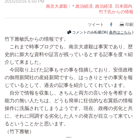
2015/10/16 6:50 PM
南京大虐殺
/
＊政治経済
,
政治経済
,
日本国内
,
竹下氏からの情報
ツイート
Facebook
印刷
コメントのみ転載OK(
条件はこちら
)
竹下雅敏氏からの情報です。
これまで時事ブログでも、南京大虐殺は事実であり、歴
史的に膨大な資料や証言が残っているとする記事を度々紹
介して来ました。
今回取り上げた記事もその事を指摘しており、安倍政権
の御用新聞社の産経新聞ですら、はっきりとその事実を報
じているとして、過去の記事を紹介してくれています。
自分で情報を収集し、きちんと両方の言い分を考察する
能力の無い人たちは、どうも簡単に狂信的な右翼筋の情報
操作に洗脳されてしまうようです。現在、政権の劣化と共
に、それに同調する劣化した人々の発言が目立って来てい
るということかと思います。
（竹下雅敏）