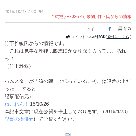
2015/10/27 7:00 PM
＊動物(〜2026.4)
,
動物
,
竹下氏からの情報
ツイート
Facebook
印刷
コメントのみ転載OK(
条件はこちら
)
竹下雅敏氏からの情報です。
これは見事な座禅…瞑想にかなり深く入って…、あれ
っ？
（竹下雅敏）
――――――――――――――――――――――――
ハムスターが「箱の隅」で眠っている。そこは段差の上だ
った → すると…
記事配信元）
ねこわん！
15/10/26
本記事文章は現在公開を停止しております。 (2016/4/23)
記事の提供元
にてご覧ください。