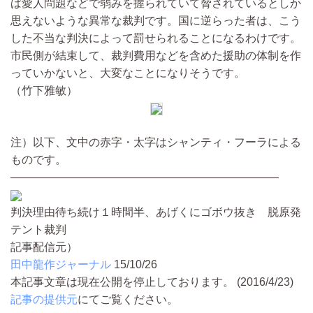
ば愛人問題などで弱みを握られていて脅されているとしか
思えないような異常な裁判です。国に逆らった者は、こう
した不当な判決によって罰せられることになるわけです。
市民側が結束して、裁判費用などを含めた援助の体制を作
っていかないと、大変なことになりそうです。
（竹下雅敏）
注）以下、文中の赤字・太字はシャンティ・フーラによる
ものです。
――――――――――――――――――――――――
判決理由待ち続け１時間半、あげくにゴボウ抜き 脱原発
テント裁判
記事配信元）
田中龍作ジャーナル
15/10/26
本記事文章は現在公開を停止しております。 (2016/4/23)
記事の提供元
にてご覧ください。