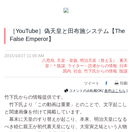
［YouTube］偽天皇と田布施システム【The
False Emperor】
2015/10/27 11:00 AM
八咫烏
,
天皇・皇族
,
明治天皇（替え玉）
,
裏天
皇
/
＊陰謀
,
ライター・読者からの情報
,
日本
国内
,
社会
,
竹下氏からの情報
,
陰謀
ツイート
Facebook
印刷
コメントのみ転載OK(
条件はこちら
)
竹下氏からの情報提供です。
竹下氏より「この動画は重要」とのことで、文字起こし
と関連画像を付けて掲載しています。
幕末に天皇のすり替えが起こり、本来、明治天皇になる
べき睦仁親王が初代裏天皇になり、大室寅之祐という人物