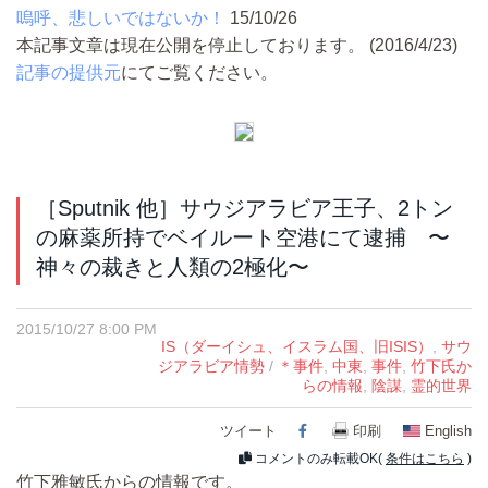
嗚呼、悲しいではないか！
15/10/26
本記事文章は現在公開を停止しております。 (2016/4/23)
記事の提供元
にてご覧ください。
［Sputnik 他］サウジアラビア王子、2トン
の麻薬所持でベイルート空港にて逮捕 〜
神々の裁きと人類の2極化〜
2015/10/27 8:00 PM
IS（ダーイシュ、イスラム国、旧ISIS）
,
サウ
ジアラビア情勢
/
＊事件
,
中東
,
事件
,
竹下氏か
らの情報
,
陰謀
,
霊的世界
ツイート
Facebook
印刷
English
コメントのみ転載OK(
条件はこちら
)
竹下雅敏氏からの情報です。