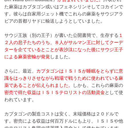
た麻薬はカプタゴン或いはフェネシリンそしてコカインで
す。彼らは自家用ジェット機でこれらの麻薬をサウジアラ
ビアの首都リヤドに輸送しようとしていました。
サウジ王族（別の王子）が書いた公開書簡で、生存する
１
２人の息子たちのうち、８人がサルマン王に対してクーデ
ターを企てているとことが表沙汰になった後にサウジ王子
による麻薬密輸が発覚
しました。
さらに、最近、
カプタゴンはＩＳＩＳが睡眠をとらずに意
識をはっきりさせながら戦場で戦うために使われている麻
薬であることが伝えられました。
しかも、これらの麻薬の
密売で得た収益はＩＳＩＳテロリストの活動資金
として使
われています。
カプタゴンの製造コストは安く、末端価格は２０ドルで
す。密売による収益は何百万ドルにも上り、ＩＳＩＳや他