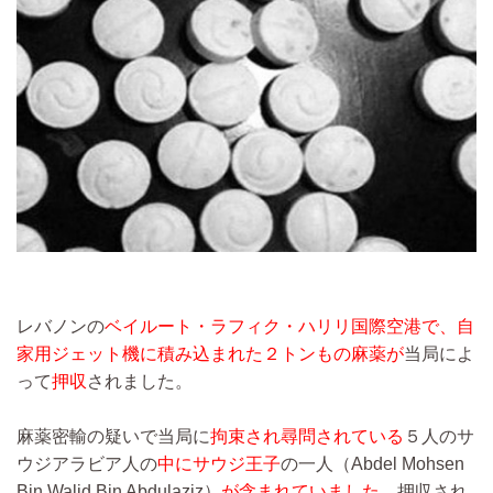
レバノンの
ベイルート・ラフィク・ハリリ国際空港で、自
家用ジェット機に積み込まれた２トンもの麻薬が
当局によ
って
押収
されました。
麻薬密輸の疑いで当局に
拘束され尋問されている
５人のサ
ウジアラビア人の
中にサウジ王子
の一人（Abdel Mohsen
Bin Walid Bin Abdulaziz）
が含まれていました。
押収され