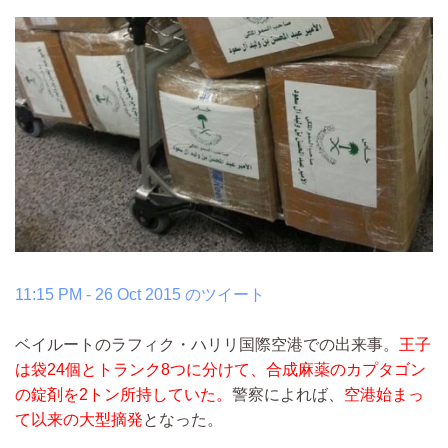
11:15 PM - 26 Oct 2015 のツイート
ベイルートのラフィク・ハリリ国際空港での出来事。
王子
は袋24個とトランク8つに分けて、合成麻薬のカプタゴン
の錠剤を2トン所持していた。
警察によれば、
空港始まっ
て以来の大型摘発
となった。