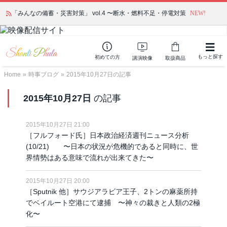
「みんなの備蓄・災害対策」 vol.4 〜断水・燃料不足・停電対策
NEW!
もっと探す
初めての方
講演映像
取扱商品
Home
»
時事ブログ
»
2015年10月27日の記事
2015年10月27日
の記事
2015年10月27日 21:00
［フルフォード氏］日本政治経済週刊ニュース分析
(10/21) 〜日本の状況が危機的であると同時に、世
界情勢はある意味で流れが出来てきた〜
2015年10月27日 20:00
［Sputnik 他］サウジアラビア王子、2トンの麻薬所持
でベイルート空港にて逮捕 〜神々の裁きと人類の2極
化〜