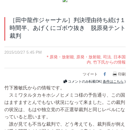
［田中龍作ジャーナル］判決理由待ち続け１
時間半、あげくにゴボウ抜き 脱原発テント
裁判
2015/10/27 5:45 PM
＊原発・放射能
,
原発・放射能
,
司法
,
日本国
内
,
竹下氏からの情報
ツイート
Facebook
印刷
コメントのみ転載OK(
条件はこちら
)
竹下雅敏氏からの情報です。
スミワタルタカキホシノヒメミコ様の予告通り、この国
はますますとんでもない状況になって来ました。この裁判
の状況は、もはや独立党の不正選挙裁判と同じレベルにな
っていると思います。
誰が見ても不当な裁判で、どう考えても、裁判長が例え