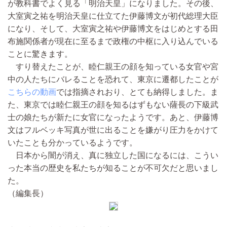
が教科書でよく見る「明治天皇」になりました。その後、
大室寅之祐を明治天皇に仕立てた伊藤博文が初代総理大臣
になり、そして、大室寅之祐や伊藤博文をはじめとする田
布施関係者が現在に至るまで政権の中枢に入り込んでいる
ことに驚きます。
すり替えたことが、睦仁親王の顔を知っている女官や宮
中の人たちにバレることを恐れて、東京に遷都したことが
こちらの動画
では指摘されおり、とても納得しました。ま
た、東京では睦仁親王の顔を知るはずもない薩長の下級武
士の娘たちが新たに女官になったようです。あと、伊藤博
文はフルベッキ写真が世に出ることを嫌がり圧力をかけて
いたことも分かっているようです。
日本から闇が消え、真に独立した国になるには、こうい
った本当の歴史を私たちが知ることが不可欠だと思いまし
た。
（編集長）