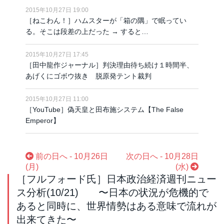
2015年10月27日 19:00
［ねこわん！］ハムスターが「箱の隅」で眠ってい
る。そこは段差の上だった → すると…
2015年10月27日 17:45
［田中龍作ジャーナル］判決理由待ち続け１時間半、
あげくにゴボウ抜き 脱原発テント裁判
2015年10月27日 11:00
［YouTube］偽天皇と田布施システム【The False
Emperor】
前の日へ - 10月26日
次の日へ - 10月28日
(月)
(水)
［フルフォード氏］日本政治経済週刊ニュー
ス分析(10/21) 〜日本の状況が危機的で
あると同時に、世界情勢はある意味で流れが
出来てきた〜