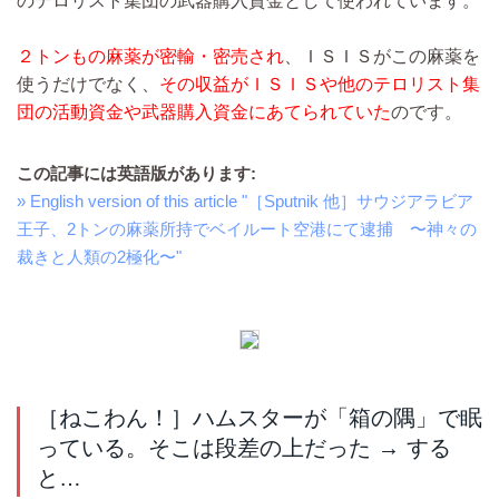
のテロリスト集団の武器購入資金として使われています。
２トンもの麻薬が密輸・密売され
、ＩＳＩＳがこの麻薬を
使うだけでなく、
その収益がＩＳＩＳや他のテロリスト集
団の活動資金や武器購入資金にあてられていた
のです。
この記事には英語版があります:
» English version of this article "［Sputnik 他］サウジアラビア
王子、2トンの麻薬所持でベイルート空港にて逮捕 〜神々の
裁きと人類の2極化〜"
［ねこわん！］ハムスターが「箱の隅」で眠
っている。そこは段差の上だった → する
と…