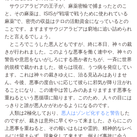
サウジアラビアの王子が、麻薬密輸で捕まったとのこ
と。その麻薬は、ISISが“戦場で戦うために使われている
麻薬”で、密売の収益はテロの活動資金になっているとの
ことです。ますますサウジアラビアは窮地に追い詰められ
たと言えるでしょう。
ところでこうした悪人どもですが、終に本日、神々の裁
きが行われました。このような悪事を働く連中や、神々の
警告や意思をないがしろにする愚か者たちが、一斉に世界
的規模で裁かれました。彼らは現在、うつ病を発症してい
ます。これは神々の裁きゆえに、治る見込みはありませ
ん。今後、悪事の度合いに応じて彼らに邪気が降り注がれ
ることになり、この連中は苦しみのあまりますます悪事を
重ねるという悪循環に陥ります。このため、人々の目には
っきりと誰が悪人かがわかるようになるのです。
人類は2極化しており、
悪人はゾンビ化すると警告
した
のですが、裁きは意外に早くやって来ました。さらにこの
上悪事を重ねると、その報いはもはや霊的、精神的なレベ
ルには留まらず、現象化して来ます。例えば事故に会う、