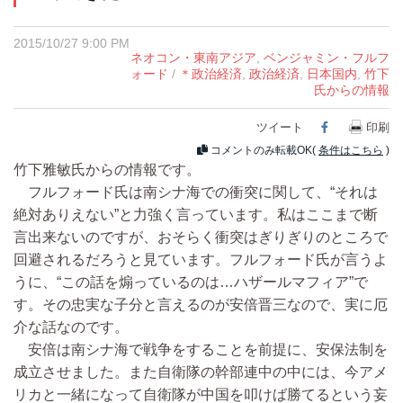
2015/10/27 9:00 PM
ネオコン・東南アジア
,
ベンジャミン・フルフ
ォード
/
＊政治経済
,
政治経済
,
日本国内
,
竹下
氏からの情報
ツイート
Facebook
印刷
コメントのみ転載OK(
条件はこちら
)
竹下雅敏氏からの情報です。
フルフォード氏は南シナ海での衝突に関して、“それは
絶対ありえない”と力強く言っています。私はここまで断
言出来ないのですが、おそらく衝突はぎりぎりのところで
回避されるだろうと見ています。フルフォード氏が言うよ
うに、“この話を煽っているのは…ハザールマフィア”で
す。その忠実な子分と言えるのが安倍晋三なので、実に厄
介な話なのです。
安倍は南シナ海で戦争をすることを前提に、安保法制を
成立させました。また自衛隊の幹部連中の中には、今アメ
リカと一緒になって自衛隊が中国を叩けば勝てるという妄