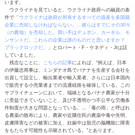
います。
ウクライナを見ていると、ウクライナ政府への融資の条
件で「
ウクライナは政府が所有するすべての資産を多国籍
企業に売却しなければならない。…彼らはすでにその30％
（の農地）を売却した。買い手はデュポン、カーギル、モ
ンサントだ。これらの企業は誰のものだと思いますか？
ブラックロックだ。
」とロバート・F・ケネディ・Jrは話
していました。
残念なことに、
こちらの記事
によれば、“例えば、日本
の伊藤忠商事は、ミンダナオ島でバナナを生産する会社を
出資して設立し、輸出業者や輸入業者、さらには日本国内
で販売する小売業者までの流通経路を確保している。この
サプライチェーンにおいて、端緒となるバナナ農家が十分
に受益できていないこと、及び不透明かつ不公平な労働条
件制度が大きな問題となっている。…「毒の雨」と呼ばれ
る農薬の散布により、農家や近隣住民の農薬中毒や失明、
皮膚障害などの被害に加え、妊娠中は胎児の脳機能に障害
をもたらす可能性も示唆されている。”とあります。