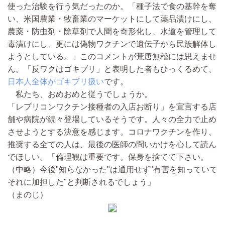
使った治験を行う気だったのか。「種子法で食の基幹を奪
い、米国農業・牧畜業のマーケットにして薬品漬けにし、
農薬・防虫剤・除草剤で人間を奇形化し、水道を管理して
毒漬けにし、更には偽物ワクチンで遺伝子から民族解体し
ようとしている。」このコメントが荒唐無稽には思えませ
ん。「反ワクはゴキブリ」と表明した者もひっくるめて、
日本人全体がゴキブリ扱い
です。
私たち、おめおめと従うでしょうか。
「レプリコンワクチン接種者の入店お断り」を宣言する店
舗や病院が続々登場しているそうです。人々の全力で止め
させようとする決意を感じます。コロナワクチンを作り、
推奨する全ての人は、最後の医師の問いかけを心して読ん
でほしい。「倫理観は重要です。保身を捨てて下さい。
（中略）
今後"知らなかった"は通用せず"有害を知っていて
それに加担した"と判断されるでしょう」
（まのじ）