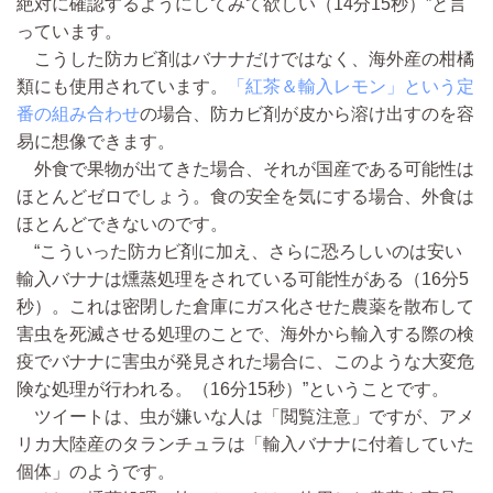
絶対に確認するようにしてみて欲しい（14分15秒）”と言
っています。
こうした防カビ剤はバナナだけではなく、海外産の柑橘
類にも使用されています。
「紅茶＆輸入レモン」という定
番の組み合わせ
の場合、防カビ剤が皮から溶け出すのを容
易に想像できます。
外食で果物が出てきた場合、それが国産である可能性は
ほとんどゼロでしょう。食の安全を気にする場合、外食は
ほとんどできないのです。
“こういった防カビ剤に加え、さらに恐ろしいのは安い
輸入バナナは燻蒸処理をされている可能性がある（16分5
秒）。これは密閉した倉庫にガス化させた農薬を散布して
害虫を死滅させる処理のことで、海外から輸入する際の検
疫でバナナに害虫が発見された場合に、このような大変危
険な処理が行われる。（16分15秒）”ということです。
ツイートは、虫が嫌いな人は「閲覧注意」ですが、アメ
リカ大陸産のタランチュラは「輸入バナナに付着していた
個体」のようです。