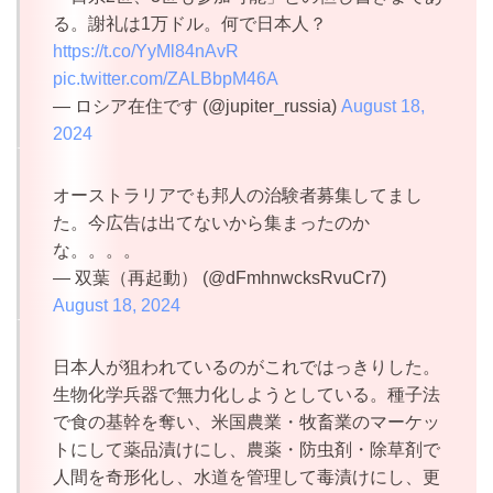
る。謝礼は1万ドル。何で日本人？
https://t.co/YyMl84nAvR
pic.twitter.com/ZALBbpM46A
— ロシア在住です (@jupiter_russia)
August 18,
2024
オーストラリアでも邦人の治験者募集してまし
た。今広告は出てないから集まったのか
な。。。。
— 双葉（再起動） (@dFmhnwcksRvuCr7)
August 18, 2024
日本人が狙われているのがこれではっきりした。
生物化学兵器で無力化しようとしている。種子法
で食の基幹を奪い、米国農業・牧畜業のマーケッ
トにして薬品漬けにし、農薬・防虫剤・除草剤で
人間を奇形化し、水道を管理して毒漬けにし、更