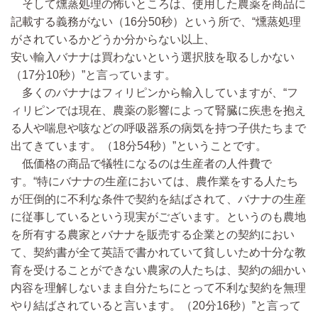
そして燻蒸処理の怖いところは、使用した農薬を商品に
記載する義務がない（16分50秒）という所で、“燻蒸処理
がされているかどうか分からない以上、
安い輸入バナナは買わないという選択肢を取るしかない
（17分10秒）”と言っています。
多くのバナナはフィリピンから輸入していますが、“フ
ィリピンでは現在、農薬の影響によって腎臓に疾患を抱え
る人や喘息や咳などの呼吸器系の病気を持つ子供たちまで
出てきています。（18分54秒）”ということです。
低価格の商品で犠牲になるのは生産者の人件費で
す。“特にバナナの生産においては、農作業をする人たち
が圧倒的に不利な条件で契約を結ばされて、バナナの生産
に従事しているという現実がございます。というのも農地
を所有する農家とバナナを販売する企業との契約におい
て、契約書が全て英語で書かれていて貧しいため十分な教
育を受けることができない農家の人たちは、契約の細かい
内容を理解しないまま自分たちにとって不利な契約を無理
やり結ばされていると言います。（20分16秒）”と言って