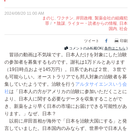
2024/08/20 11:00 AM
まのじ
,
ワクチン
,
岸田政権
,
製薬会社の組織犯
罪
/
＊陰謀
,
ライター・読者からの情報
,
日本
国内
,
社会
ツイート
Facebook
印刷
コメントのみ転載OK(
条件はこちら
)
冒頭の動画は不気味です。日本人だけを対象にした治験
の参加者を募集するものです。謝礼は1万ドルとあります
（19日時点およそ145万円）。日系であれば２世、３世で
も可能らしい。オーストラリアでも邦人対象の治験者を募
集していたようです。治験を行う
アルタサイエンスいう会
社
は「日本人の方がアメリカの治験に参加いただくことに
より、日本人に関する必要なデータを収集することがで
き、新薬をより早く日本の市場にお届けできる可能性があ
ります。」なぜ、日本？
以前に岸田首相が海外で「日本を治験大国にする」と発
言していました。日本国内のみならず、世界中で日本人を