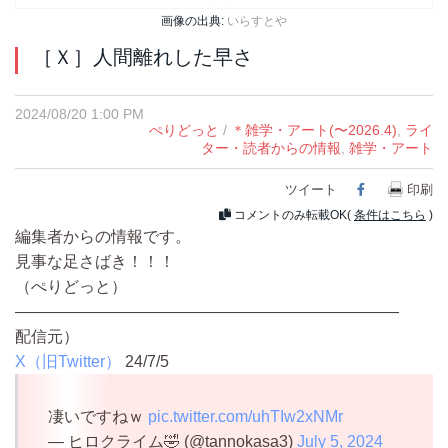
画像の出典:
いらすとや
［Ｘ］人間離れした早さ
2024/08/20 1:00 PM
ぺりどっと
/
＊雑学・アート(〜2026.4)
,
ライ
ター・読者からの情報
,
雑学・アート
ツイート
Facebook
印刷
コメントのみ転載OK(
条件はこちら
)
編集者からの情報です。
見事な足さばき！！！
（ぺりどっと）
————————————————————————
配信元）
X（旧Twitter）
24/7/5
凄いですねｗ
pic.twitter.com/uhTIw2xNMr
— ヒロクライム🤣 (@tannokasa3)
July 5, 2024