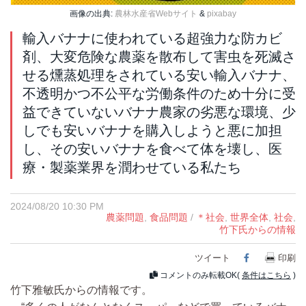
画像の出典:
農林水産省Webサイト
&
pixabay
輸入バナナに使われている超強力な防カビ
剤、大変危険な農薬を散布して害虫を死滅さ
せる燻蒸処理をされている安い輸入バナナ、
不透明かつ不公平な労働条件のため十分に受
益できていないバナナ農家の劣悪な環境、少
しでも安いバナナを購入しようと悪に加担
し、その安いバナナを食べて体を壊し、医
療・製薬業界を潤わせている私たち
2024/08/20 10:30 PM
農薬問題
,
食品問題
/
＊社会
,
世界全体
,
社会
,
竹下氏からの情報
ツイート
Facebook
印刷
コメントのみ転載OK(
条件はこちら
)
竹下雅敏氏からの情報です。