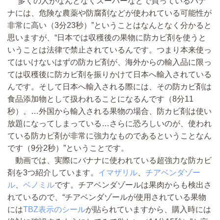
“多くの人がなんとなくスーパーなどで買っているバナ
ナには、危険な農薬や防腐剤などが使われている可能性が
非常に高い（3分23秒）”ということはなんとなく分かると
思いますが、“日本では収穫後の果物に防カビ剤を使うと
いうことは法律で禁止されているんです。つまり本来使っ
てはいけないはずの防カビ剤が、海外からの輸入品に限っ
ては収穫後に防カビ剤を振りかけて日本へ輸入されている
んです。そして日本へ輸入される際には、その防カビ剤は
食品添加物として扱われることになるんです（8分11
秒）。…外国から輸入される果物の場合、防カビ剤は使い
放題になってしまっている…さらに恐ろしいのが、使われ
ている防カビ剤が非常に強力なものであるということなん
です（9分2秒）”ということです。
動画では、実際にバナナに使われている超強力な防カビ
剤を3つ紹介しています。
イマザリル
、
チアベンダゾー
ル
、
ベノミル
です。チアベンダゾールは果肉からも検出さ
れているので、“チアベンダゾールが使用されている果物
には
TBZ表示のシール
が貼られていますから、購入時には