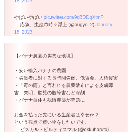
18, 2023
やばいやばい
pic.twitter.com/9cBDDqXtmP
— 応魚。虫蟲🦋時々浮上 (@ougyo_2)
January
18, 2023
【バナナ農園の劣悪な環境】
・安い輸入バナナの農園
・労働者に対する長時間労働、低賃金、人権侵害
・「毒の雨」と言われる農薬散布による皮膚障
害、失明、胎児の脳障害など深刻
・バナナ自体も残留農薬が問題に
お金を払った先にいる生産者は幸せか？
という観点で買い物をしたいです。
— ピスカル・ピルティスマル (@ekkuharuto)