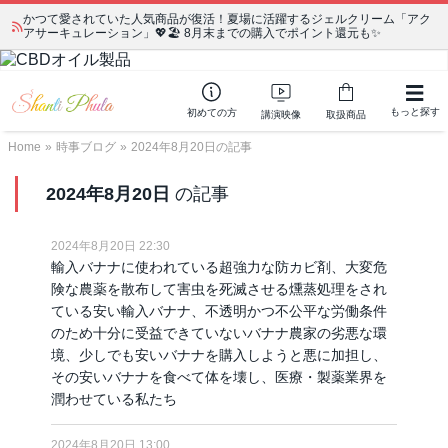
かつて愛されていた人気商品が復活！夏場に活躍するジェルクリーム「アク
アサーキュレーション」💖🏖️ 8月末までの購入でポイント還元も✨
もっと探す
初めての方
講演映像
取扱商品
Home
»
時事ブログ
»
2024年8月20日の記事
2024年8月20日
の記事
2024年8月20日 22:30
輸入バナナに使われている超強力な防カビ剤、大変危
険な農薬を散布して害虫を死滅させる燻蒸処理をされ
ている安い輸入バナナ、不透明かつ不公平な労働条件
のため十分に受益できていないバナナ農家の劣悪な環
境、少しでも安いバナナを購入しようと悪に加担し、
その安いバナナを食べて体を壊し、医療・製薬業界を
潤わせている私たち
2024年8月20日 13:00