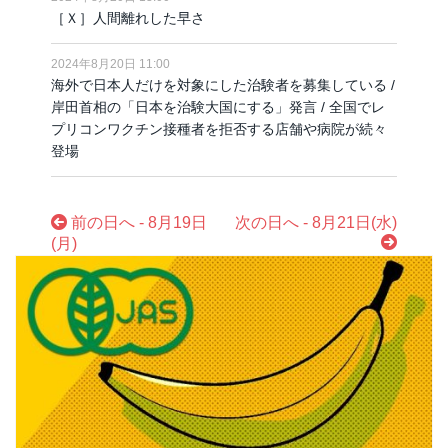
［Ｘ］人間離れした早さ
2024年8月20日 11:00
海外で日本人だけを対象にした治験者を募集している /
岸田首相の「日本を治験大国にする」発言 / 全国でレ
プリコンワクチン接種者を拒否する店舗や病院が続々
登場
前の日へ - 8月19日
次の日へ - 8月21日(水)
(月)