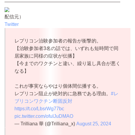
————————————————————————
配信元）
Twitter
レプリコン治験参加者の報告が衝撃的。
【治験参加者3名の話では、いずれも短時間で同
居家族に同様の症状が伝播】
【今までのワクチンと違い、繰り返し具合が悪く
なる】
これが事実ならやはり個体間伝播する。
レプリコン阻止が絶対的に急務である理由。
#レ
ブリコンワクチン断固反対
https://t.co/LbsrWg77bc
pic.twitter.com/ofuIJuDMAO
— Trilliana 華 (@Trilliana_x)
August 25, 2024