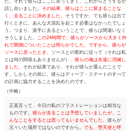
た。それで彼らはここに戻ってきて、これからどうするか
話し合いました。
その結果、彼らはここに留まることな
く、去ることに決めました。
そうですか、でも彼らは出て
行くときに、あんな大混乱を起こす必要はなかったでしょ
う。つまり、派手に去るということで、彼らは間違いなく
そうしました。
この24時間で、彼らがソースから大きく外
れて闇側についたことは明らかでした。ですから、彼らが
ソースに戻ったとき、
ソースとの誓約に従って（それは私
とは何の関係もありませんが）、
彼らの魂は永遠に消滅し
ました。
それが結果であり、それが彼らが選んだことで
す。しかしその前に、彼らはディープ・ステートのすべて
の計画に協力することを決めたのです。
（中略）
正直言って、今日の私のフラストレーションは相当な
ものです。
彼らが去ることは予想していましたが、こ
んなことをするとは思ってもいませんでした。
彼らが
元々いた場所ではないのですから。
でも、堕天使と呼