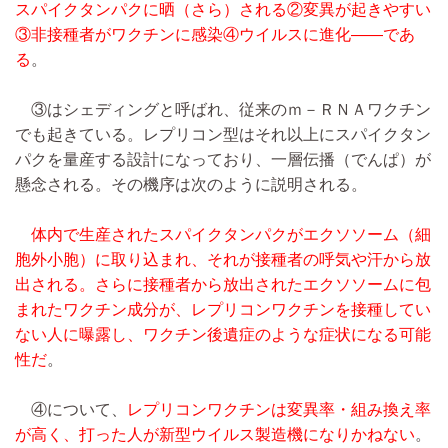
スパイクタンパクに晒（さら）される②変異が起きやすい
③非接種者がワクチンに感染④ウイルスに進化――であ
る
。
③はシェディングと呼ばれ、従来のｍ－ＲＮＡワクチン
でも起きている。レプリコン型はそれ以上にスパイクタン
パクを量産する設計になっており、一層伝播（でんぱ）が
懸念される。その機序は次のように説明される。
体内で生産されたスパイクタンパクがエクソソーム（細
胞外小胞）に取り込まれ、それが接種者の呼気や汗から放
出される。さらに接種者から放出されたエクソソームに包
まれたワクチン成分が、レプリコンワクチンを接種してい
ない人に曝露し、ワクチン後遺症のような症状になる可能
性だ
。
④について、
レプリコンワクチンは変異率・組み換え率
が高く、打った人が新型ウイルス製造機になりかねない
。