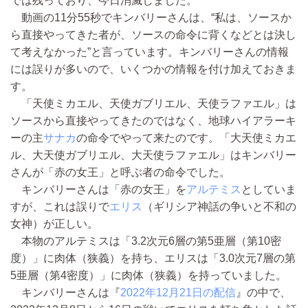
では残っており、今日消滅しました。
動画の11分55秒でキンバリーさんは、“私は、ソースか
ら直接やってきた者が、ソースの命令に背くなどとは決し
て考えなかった”と言っています。キンバリーさんの情報
には誤りが多いので、いくつかの情報を付け加えておきま
す。
「天使ミカエル、天使ガブリエル、天使ラファエル」は
ソースから直接やってきたのではなく、地球ハイアラーキ
ーの主
サナカ
の命令でやって来たのです。「大天使ミカエ
ル、大天使ガブリエル、大天使ラファエル」はキンバリー
さんが「赤の女王」と呼ぶ者の命令でした。
キンバリーさんは「赤の女王」を
アルテミス
としていま
すが、これは誤りで
エリス
（ギリシア神話の争いと不和の
女神）が正しい。
本物のアルテミスは「3.2次元6層の第5亜層（第10密
度）」に肉体（狭義）を持ち、エリスは「3.0次元7層の第
5亜層（第4密度）」に肉体（狭義）を持っていました。
キンバリーさんは『
2022年12月21日の配信
』の中で、