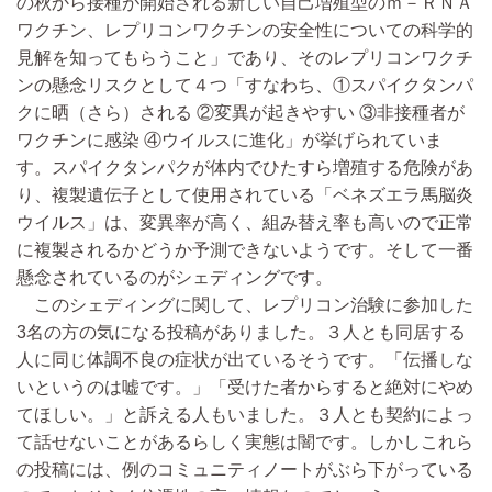
の秋から接種が開始される新しい自己増殖型のｍ－ＲＮＡ
ワクチン、レプリコンワクチンの安全性についての科学的
見解を知ってもらうこと」であり、そのレプリコンワクチ
ンの懸念リスクとして４つ「すなわち、①スパイクタンパ
クに晒（さら）される ②変異が起きやすい ③非接種者が
ワクチンに感染 ④ウイルスに進化」が挙げられていま
す。スパイクタンパクが体内でひたすら増殖する危険があ
り、複製遺伝子として使用されている「ベネズエラ馬脳炎
ウイルス」は、変異率が高く、組み替え率も高いので正常
に複製されるかどうか予測できないようです。そして一番
懸念されているのがシェディングです。
このシェディングに関して、レプリコン治験に参加した
3名の方の気になる投稿がありました。３人とも同居する
人に同じ体調不良の症状が出ているそうです。「伝播しな
いというのは嘘です。」「受けた者からすると絶対にやめ
てほしい。」と訴える人もいました。３人とも契約によっ
て話せないことがあるらしく実態は闇です。しかしこれら
の投稿には、例のコミュニティノートがぶら下がっている