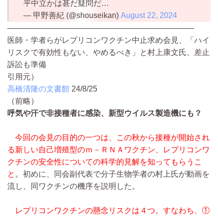
平中立かは甚だ疑問だ…
— 甲野善紀 (@shouseikan)
August 22, 2024
————————————————————————
医師・学者らがレプリコンワクチン中止求め会見、「ハイ
リスクで有効性もない、やめるべき」と村上康文氏、差止
訴訟も準備
引用元）
高橋清隆の文書館
24/8/25
（前略）
呼気や汗で非接種者に感染、新型ウイルス製造機にも？
今回の会見の目的の一つは、この秋から接種が開始され
る新しい自己増殖型のｍ－ＲＮＡワクチン、レプリコンワ
クチンの安全性についての科学的見解を知ってもらうこ
と
。初めに、同会副代表で分子生物学者の村上氏が動画を
流し、同ワクチンの機序を説明した。
レプリコンワクチンの懸念リスクは４つ。すなわち、①