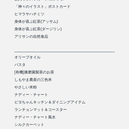
「神々のイラスト」ポストカード
ヒマラヤハチミツ
身体が喜ぶ紅茶(アッサム)
身体が喜ぶ紅茶(ダージリン)
アリサンの自然食品
オリーブオイル
パスタ
[有機]播磨園製茶のお茶
しもやま農産の三色米
やさしい米粉
ナディー・チャート
ピヨちゃんキッチン＆ダイニングアイテム
ランチョンマット＆コースター
ナディー・チャート風水
シルクカーペット