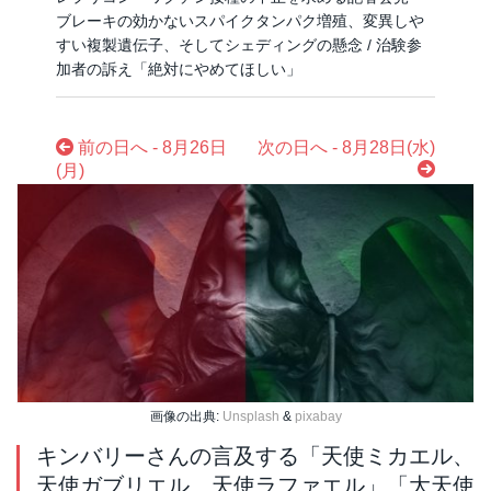
ブレーキの効かないスパイクタンパク増殖、変異しや
すい複製遺伝子、そしてシェディングの懸念 / 治験参
加者の訴え「絶対にやめてほしい」
前の日へ - 8月26日
次の日へ - 8月28日(水)
(月)
画像の出典:
Unsplash
&
pixabay
キンバリーさんの言及する「天使ミカエル、
天使ガブリエル、天使ラファエル」「大天使