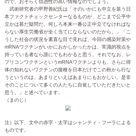
ので、おそらく信憑性の高い情報なのでしょう。
武術研究者の甲野善紀氏は「そのいかにも中立を装う日
本ファクトチェックセンターなるものが、どこまで公平中
立かは甚だ疑問だ。何しろ本来一番公正中立でなければな
らない厚生労働省が全く当てにならないのだから。」「こ
うした社会の状況を素直な目で見れば、今回の感染対策や
mRNAワクチンがいかにおかしかったかは、常識的視点を
持っている者なら誰にでもわかると思う。それでなお、レ
プリコンワクチンというmRNAワクチンよりも、さらに得
体の知れないワクチンの接種を日本だけでこの秋から行な
うというのは、あまりといえばあまりにもおかしい。是非
そのことについて多くの人たちに自覚していただきたいと
思う。」と述べています。
（まのじ）
注）以下、文中の赤字・太字はシャンティ・フーラによる
ものです。