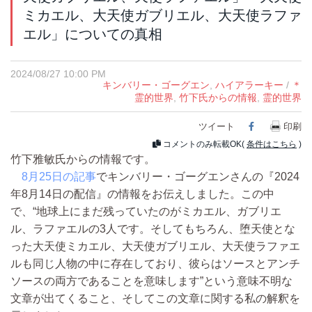
ミカエル、大天使ガブリエル、大天使ラファ
エル」についての真相
2024/08/27 10:00 PM
キンバリー・ゴーグエン
,
ハイアラーキー
/
＊
霊的世界
,
竹下氏からの情報
,
霊的世界
ツイート
Facebook
印刷
コメントのみ転載OK(
条件はこちら
)
竹下雅敏氏からの情報です。
8月25日の記事
でキンバリー・ゴーグエンさんの『2024
年8月14日の配信』の情報をお伝えしました。この中
で、“地球上にまだ残っていたのがミカエル、ガブリエ
ル、ラファエルの3人です。そしてもちろん、堕天使とな
った大天使ミカエル、大天使ガブリエル、大天使ラファエ
ルも同じ人物の中に存在しており、彼らはソースとアンチ
ソースの両方であることを意味します”という意味不明な
文章が出てくること、そしてこの文章に関する私の解釈を