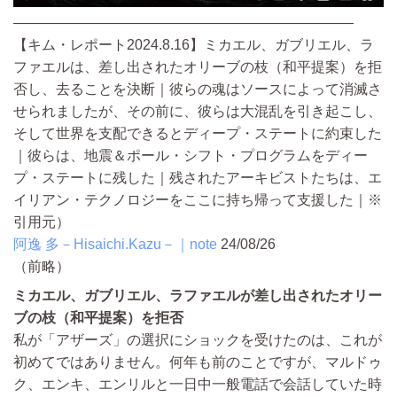
————————————————————————
【キム・レポート2024.8.16】ミカエル、ガブリエル、ラ
ファエルは、差し出されたオリーブの枝（和平提案）を拒
否し、去ることを決断｜彼らの魂はソースによって消滅さ
せられましたが、その前に、彼らは大混乱を引き起こし、
そして世界を支配できるとディープ・ステートに約束した
｜彼らは、地震＆ポール・シフト・プログラムをディー
プ・ステートに残した｜残されたアーキビストたちは、エ
イリアン・テクノロジーをここに持ち帰って支援した｜※
引用元）
阿逸 多－Hisaichi.Kazu－｜note
24/08/26
（前略）
ミカエル、ガブリエル、ラファエルが差し出されたオリー
ブの枝（和平提案）を拒否
私が「アザーズ」の選択にショックを受けたのは、これが
初めてではありません。何年も前のことですが、マルドゥ
ク、エンキ、エンリルと一日中一般電話で会話していた時