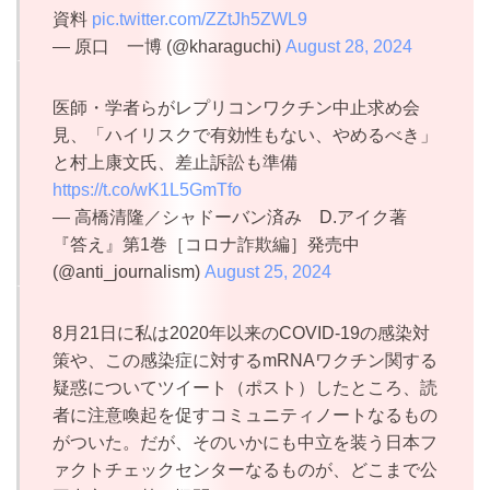
資料
pic.twitter.com/ZZtJh5ZWL9
— 原口 一博 (@kharaguchi)
August 28, 2024
医師・学者らがレプリコンワクチン中止求め会
見、「ハイリスクで有効性もない、やめるべき」
と村上康文氏、差止訴訟も準備
https://t.co/wK1L5GmTfo
— 高橋清隆／シャドーバン済み D.アイク著
『答え』第1巻［コロナ詐欺編］発売中
(@anti_journalism)
August 25, 2024
8月21日に私は2020年以来のCOVID-19の感染対
策や、この感染症に対するmRNAワクチン関する
疑惑についてツイート（ポスト）したところ、読
者に注意喚起を促すコミュニティノートなるもの
がついた。だが、そのいかにも中立を装う日本フ
ァクトチェックセンターなるものが、どこまで公