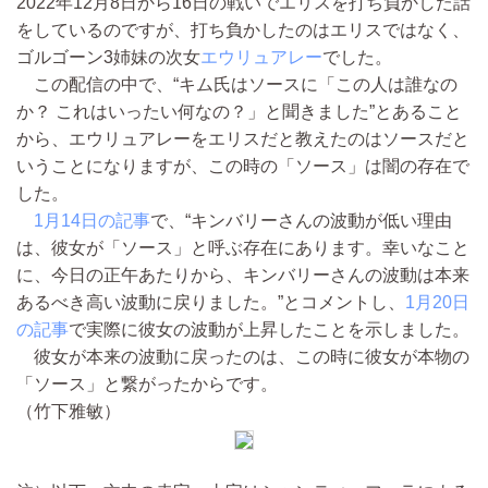
2022年12月8日から16日の戦いでエリスを打ち負かした話
をしているのですが、打ち負かしたのはエリスではなく、
ゴルゴーン3姉妹の次女
エウリュアレー
でした。
この配信の中で、“キム氏はソースに「この人は誰なの
か？ これはいったい何なの？」と聞きました”とあること
から、エウリュアレーをエリスだと教えたのはソースだと
いうことになりますが、この時の「ソース」は闇の存在で
した。
1月14日の記事
で、“キンバリーさんの波動が低い理由
は、彼女が「ソース」と呼ぶ存在にあります。幸いなこと
に、今日の正午あたりから、キンバリーさんの波動は本来
あるべき高い波動に戻りました。”とコメントし、
1月20日
の記事
で実際に彼女の波動が上昇したことを示しました。
彼女が本来の波動に戻ったのは、この時に彼女が本物の
「ソース」と繋がったからです。
（竹下雅敏）