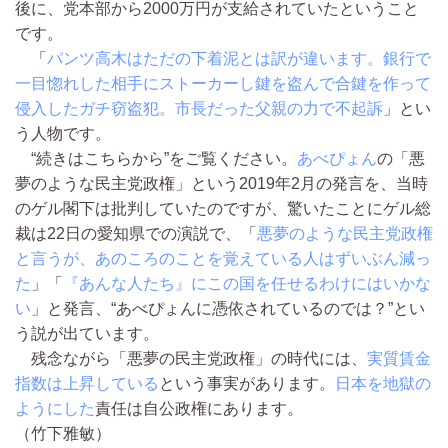
後に、党本部から2000万円が支給されていたということ
です。
「
パンツ高木はただの下着泥とは訳が違います。銀行で
一目惚れした相手にストーカーし鍵を盗んで合鍵を作って
侵入したガチ窃盗犯。市長だった父親の力で不起訴
」とい
う人物です。
“続きはこちらから”をご覧ください。
あべぴょん
の「悪
夢のような民主党政権」という2019年2月の発言を、当時
のゲル閣下は批判していたのですが、驚いたことにゲル総
裁は22日の愛知県での演説で、「
悪夢のような民主党政権
と言うが、あのころのことを覚えている人はずいぶん減っ
た
」「
『あんな人たち』にこの国を任せるわけにはいかな
い
」と発言、“あべぴょんに憑依されているのでは？”とい
う説が出ています。
残念ながら「悪夢の民主党政権」の時代には、
実質賃金
指数は上昇している
という事実があります。
日本を地獄の
ようにした
責任は自公政権にあります。
（竹下雅敏）