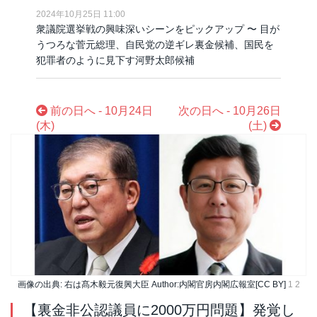
2024年10月25日 11:00
衆議院選挙戦の興味深いシーンをピックアップ 〜 目が
うつろな菅元総理、自民党の逆ギレ裏金候補、国民を
犯罪者のように見下す河野太郎候補
前の日へ - 10月24日
次の日へ - 10月26日
(木)
(土)
画像の出典: 右は髙木毅元復興大臣 Author:内閣官房内閣広報室[CC BY]
1
2
【裏金非公認議員に2000万円問題】発覚し