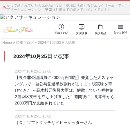
かつて愛されていた人気商品が復活！夏場に活躍するジェルクリーム「アク
アサーキュレーション」💖🏖️ 8月末までの購入でポイント還元も✨
もっと探す
初めての方
講演映像
取扱商品
Home
»
時事ブログ
»
2024年10月25日の記事
2024年10月25日
の記事
2024年10月25日 22:00
【裏金非公認議員に2000万円問題】発覚した大スキャ
ンダルで、自公与党過半数割れがますます現実味を帯
びてきた ～髙木毅元復興大臣は、解散していた福井第
2選挙区支部を立ち上げ直した１週間後に、党本部から
2000万円が支給されていた
2024年10月25日 13:00
［Ｘ］ソフトタッチなベビーシッターさん