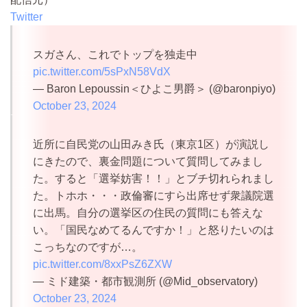
Twitter
スガさん、これでトップを独走中
pic.twitter.com/5sPxN58VdX
— Baron Lepoussin＜ひよこ男爵＞ (@baronpiyo)
October 23, 2024
近所に自民党の山田みき氏（東京1区）が演説し
にきたので、裏金問題について質問してみまし
た。すると「選挙妨害！！」とブチ切れられまし
た。トホホ・・・政倫審にすら出席せず衆議院選
に出馬。自分の選挙区の住民の質問にも答えな
い。「国民なめてるんですか！」と怒りたいのは
こっちなのですが…。
pic.twitter.com/8xxPsZ6ZXW
— ミド建築・都市観測所 (@Mid_observatory)
October 23, 2024