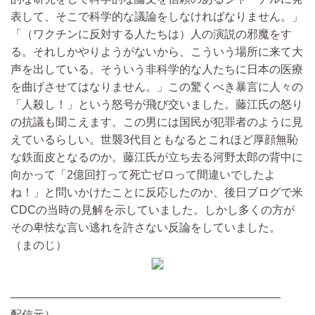
表して、そこで科学的な議論をしなければなりません。」
「（ワクチンに反対する人たちは）人の演説の邪魔をす
る。それしかやりようがないから、こういう場所に来て大
声を出している。そういう非科学的な人たちに日本の医療
を曲げさせてはなりません。」この驚くべき暴言に人々の
「人殺し！」という怒号が飛び交いました。藤江氏の怒り
の抗議も聞こえます。この男には国民が犯罪者のように見
えているらしい。世襲3代目ともなるとこれほど厚顔無恥
な鉄面皮となるのか。藤江氏が立ち去る河野太郎の背中に
向かって「2億回打って死亡ゼロって間違いでしたよ
ね！」と問いかけたことに反応したのか、後日ブログで米
CDCの当時の見解を示していました。しかし多くの方が
その卑怯な言い逃れを許さない反論をしていました。
（まのじ）
————————————————————————
配信元）