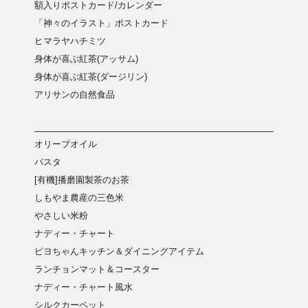
額入りポストカード/カレンダー
「神々のイラスト」ポストカード
ヒマラヤハチミツ
身体が喜ぶ紅茶(アッサム)
身体が喜ぶ紅茶(ダージリン)
アリサンの自然食品
オリーブオイル
パスタ
[有機]播磨園製茶のお茶
しもやま農産の三色米
やさしい米粉
ナディー・チャート
ピヨちゃんキッチン＆ダイニングアイテム
ランチョンマット＆コースター
ナディー・チャート風水
シルクカーペット