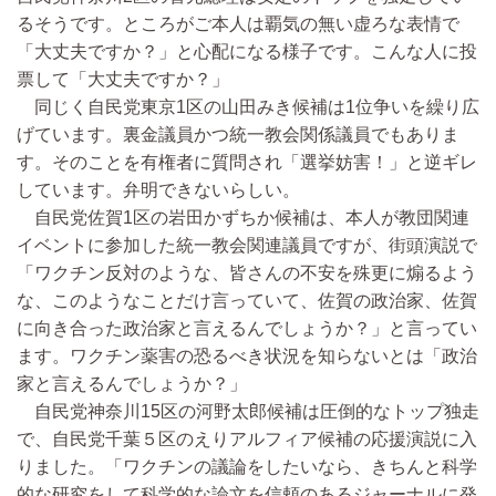
るそうです。ところがご本人は覇気の無い虚ろな表情で
「大丈夫ですか？」と心配になる様子です。こんな人に投
票して「大丈夫ですか？」
同じく自民党東京1区の山田みき候補は1位争いを繰り広
げています。裏金議員かつ統一教会関係議員でもありま
す。そのことを有権者に質問され「選挙妨害！」と逆ギレ
しています。弁明できないらしい。
自民党佐賀1区の岩田かずちか候補は、本人が教団関連
イベントに参加した統一教会関連議員ですが、街頭演説で
「ワクチン反対のような、皆さんの不安を殊更に煽るよう
な、このようなことだけ言っていて、佐賀の政治家、佐賀
に向き合った政治家と言えるんでしょうか？」と言ってい
ます。ワクチン薬害の恐るべき状況を知らないとは「政治
家と言えるんでしょうか？」
自民党神奈川15区の河野太郎候補は圧倒的なトップ独走
で、自民党千葉５区のえりアルフィア候補の応援演説に入
りました。「ワクチンの議論をしたいなら、きちんと科学
的な研究をして科学的な論文を信頼のあるジャーナルに発