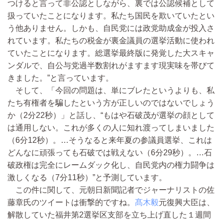
つけると言って非公認としながら、裏では公認候補として
扱っていたことになります。私たち国民を欺いていたとい
う他ありません。しかも、自民党には政党助成金が投入さ
れています。私たちの税金が裏金議員の選挙活動に使われ
ていたことになります。総選挙最終版に発覚した大スキャ
ンダルで、自公与党過半数割れがますます現実味を帯びて
きました。”と言っています。
そして、「今回の問題は、単にブレたというよりも、私
たち有権者を騙したという方が正しいのではないでしょう
か（2分22秒）」と話し、“もはや石破茂が選挙の顔として
は通用しない。これが多くの人に知れ渡ってしまいました
（6分12秒）。…そうなると来年夏の参議員選挙、これは
どんなに頑張っても石破では戦えない（6分29秒）。…石
破政権は完全にレームダック化し、自民党内の権力闘争は
激しくなる（7分11秒）”と予測しています。
この件に関して、元朝日新聞記者でジャーナリストの佐
藤章氏のツイートは衝撃的ですね。
髙木毅
元復興大臣は、
解散していた福井第2選挙区支部を立ち上げ直した１週間