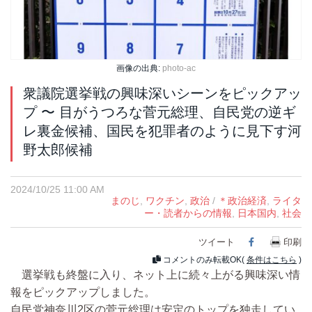
画像の出典:
photo-ac
衆議院選挙戦の興味深いシーンをピックアッ
プ 〜 目がうつろな菅元総理、自民党の逆ギ
レ裏金候補、国民を犯罪者のように見下す河
野太郎候補
2024/10/25 11:00 AM
まのじ
,
ワクチン
,
政治
/
＊政治経済
,
ライタ
ー・読者からの情報
,
日本国内
,
社会
ツイート
Facebook
印刷
コメントのみ転載OK(
条件はこちら
)
選挙戦も終盤に入り、ネット上に続々上がる興味深い情
報をピックアップしました。
自民党神奈川2区の菅元総理は安定のトップを独走してい