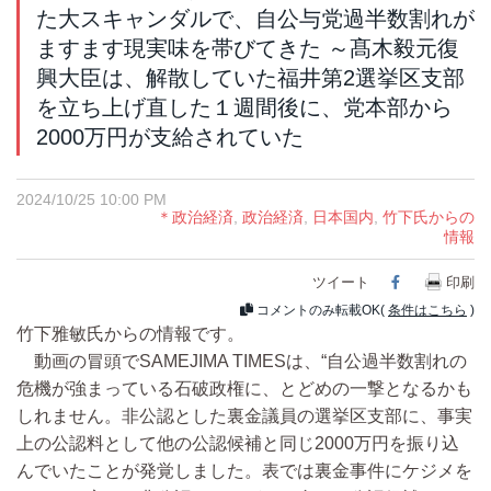
た大スキャンダルで、自公与党過半数割れが
ますます現実味を帯びてきた ～髙木毅元復
興大臣は、解散していた福井第2選挙区支部
を立ち上げ直した１週間後に、党本部から
2000万円が支給されていた
2024/10/25 10:00 PM
＊政治経済
,
政治経済
,
日本国内
,
竹下氏からの
情報
ツイート
Facebook
印刷
コメントのみ転載OK(
条件はこちら
)
竹下雅敏氏からの情報です。
動画の冒頭でSAMEJIMA TIMESは、“自公過半数割れの
危機が強まっている石破政権に、とどめの一撃となるかも
しれません。非公認とした裏金議員の選挙区支部に、事実
上の公認料として他の公認候補と同じ2000万円を振り込
んでいたことが発覚しました。表では裏金事件にケジメを