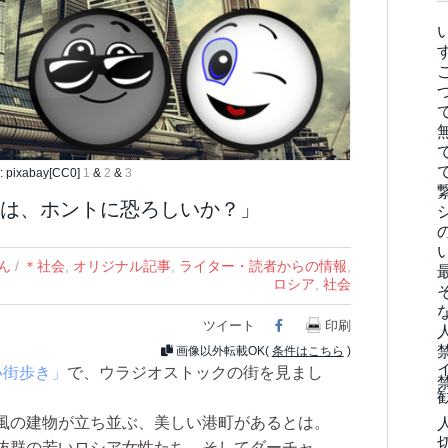
pixabay[CC0]
1
&
2
&
3
は、ホントに恐ろしいか？」
ん
/
＊社会
,
オリジナル記事
,
ライター・読者からの情報
,
ロシア
,
社会
ツイート
Facebook
印刷
画像以外転載OK(
条件はこちら
)
い街歩き」
で、ウラジオストックの街を見まし
風の建物が立ち並ぶ、美しい港町があるとは。
抜群の若いロシア女性たち、そしてダーチャ。