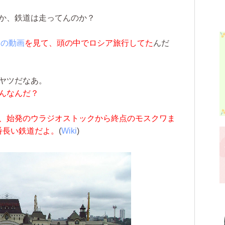
か、鉄道は走ってんのか？
道の動画
を見て、頭の中でロシア旅行してた
んだ
ヤツだなあ。
んなんだ？
、始発のウラジオストックから終点のモスクワま
一番長い鉄道だよ。
(
Wiki
)