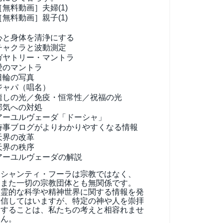
［無料動画］夫婦(1)
［無料動画］親子(1)
心と身体を清浄にする
チャクラと波動測定
ガヤトリー・マントラ
愛のマントラ
日輪の写真
ジャパ（唱名）
癒しの光／免疫・恒常性／祝福の光
邪気への対処
アーユルヴェーダ
「ドーシャ」
時事ブログがよりわかりやすくなる情報
天界の改革
天界の秩序
アーユルヴェーダの解説
シャンティ・フーラは宗教ではなく、
また一切の宗教団体とも無関係です。
霊的な科学や精神世界に関する情報を発
信してはいますが、特定の神や人を崇拝
することは、私たちの考えと相容れませ
ん。