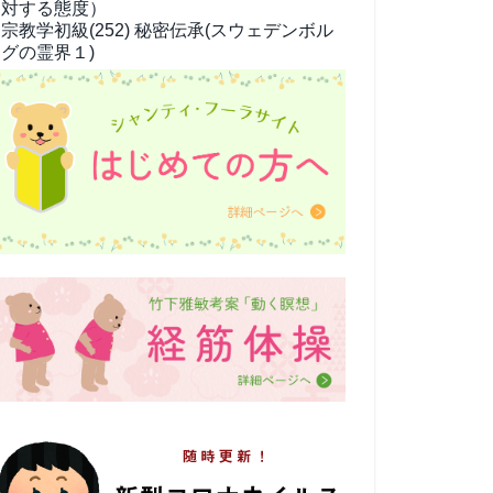
対する態度）
宗教学
初級(252) 秘密伝承(スウェデンボル
グの霊界１)