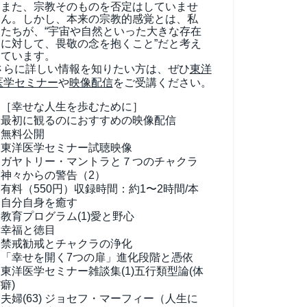
また、宗教そのものを否定はしていませ
ん。しかし、本来の宗教的感覚とは、私
たちが、“宇宙や自然といった大きな存在
に対して、畏敬の念を抱くこと”だと考え
ています。
さらに詳しい情報を知りたい方は、ぜひ
東洋
医学セミナー
や
映像配信
をご受講ください。
［幸せな人生を歩むために］
最初に観るのにおすすめの映像配信
無料公開
東洋医学セミナー試聴映像
ガヤトリー・マントラと７つのチャクラ
神々からの警告（2）
有料（550円）
収録時間：約1〜2時間/本
自分自身を癒す
教育プログラム(1)
愛と野心
幸福と徳目
禁戒勧戒とチャクラの浄化
「幸せを開く7つの扉」進化段階と憑依
東洋医学セミナー雑談集(1)
五行類型論(体
癖)
夫婦(63)
ジョセフ・マーフィー（人生に