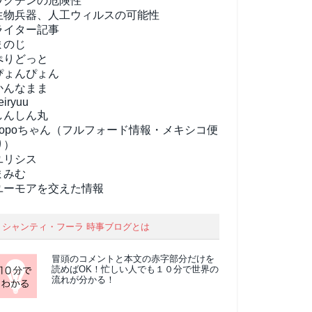
ワクチンの危険性
生物兵器、人工ウィルスの可能性
ライター記事
まのじ
ぺりどっと
ぴょんぴょん
かんなまま
eiryuu
しんしん丸
popoちゃん（フルフォード情報・メキシコ便
り）
ユリシス
まみむ
ユーモアを交えた情報
シャンティ・フーラ 時事ブログとは
冒頭のコメントと本文の
赤字部分
だけを
読めばOK！忙しい人でも１０分で世界の
流れが分かる！