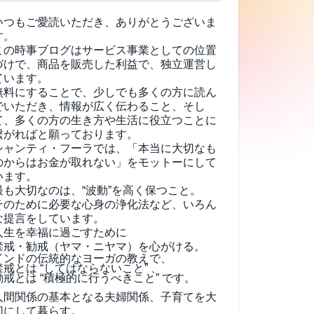
いつもご愛読いただき、ありがとうございま
す。
この時事ブログはサービス事業としての位置
づけで、商品を販売した利益で、独立運営し
ています。
無料にすることで、少しでも多くの方に読ん
でいただき、情報が広く伝わること、そし
て、
多くの方の生き方や生活に役立つことに
繋がればと願っております。
シャンティ・フーラでは、「本当に大切なも
のからはお金が取れない」をモットーにして
います。
最も大切なのは、“波動”を高く保つこと。
そのために必要な心身の浄化法など、いろん
な提言をしています。
人生を幸福に過ごすために
禁戒・勧戒（ヤマ・ニヤマ）を心がける。
インドの伝統的なヨーガの教えで、
禁戒とは “してはならないこと” 、
勧戒とは “積極的に行うべきこと” です。
人間関係の基本となる夫婦関係、子育てを大
切にして暮らす。