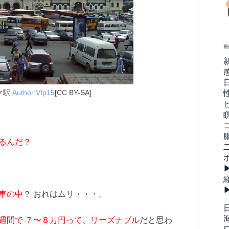
画
ク駅
Author:Vfp15
[CC BY-SA]
るんだ？
車の中
？ おれはムリ・・・。
週間で ７〜８万円って、リーズナブル
だと思わ