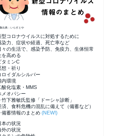
像出典：いらすとや
新型コロナウイルスに対処するために
感染力、症状や経過、死亡率など
日々の生活で、感染予防、免疫力、生体恒常
性を高める
ビタミンC
瞑想・祈り
コロイダルシルバー
腸内環境
二酸化塩素・MMS
ホメオパシー
▶竹下雅敏氏監修「ドーシャ診断」
経済、食料危機の混乱に備えて（備蓄など）
▶備蓄情報のまとめ
(NEW!)
日本の状況
海外の状況