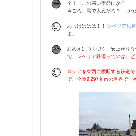
？！ この寒い季節にか？
今ごろ、雪で大変だろ？ つう
あっはははは！！
シベリア鉄
よ。
おめえはつくづく、安上がりな
で、
シベリア鉄道ってのは、ど
ロシアを東西に横断する鉄道で
で、全長9,297ｋｍの世界で