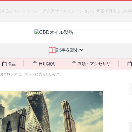
るジェルクリーム「アクアサーキュレーション」💖🏖️ 8月末までの
記事を読む
食品
日用雑貨
衣類・アクセサリ
おそロシアは、ホントに恐ろしいか？」