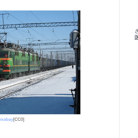
pixabay
[CC0]