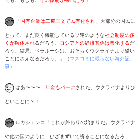
でも、もしも、
今の体制が壊れたら？
「
国有企業は二束三文で民有化され、
大部分の国民に
とって、まだ良く機能しているソ連のような
社会制度の多
くが解体され
るだろう。
ロシアとの経済関係は悪化する
だ
ろう。結局、ベラルーシは、おそらくウクライナより酷い
ことにさえなるだろう。」（
マスコミに載らない海外記
事
）
はあ〜〜〜
年金もパーに
された、ウクライナよりひ
どいことに？！
ルカシェンコ「これが終わりの始まりだ。ウクライナ
や他の国のように、ひざまずいて祈ることになるだろ