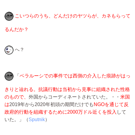
こいつらのうち、どんだけのヤツらが、カネもらって
るんだか？
へ？
「
ベラルーシでの事件では西側の介入した痕跡がはっ
きりと辿れる。
抗議行動は当初から見事に組織された性格
のもので、
外国からコーディネートされていた。・・
米国
は
2019年から2020年初頭の期間だけでも
NGOを通じて反
政府的行動を組織するために2000万ドル近くを投入
して
いた。」（
Sputnik
）