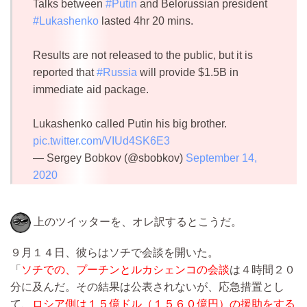
Talks between
#Putin
and Belorussian president
#Lukashenko
lasted 4hr 20 mins.
Results are not released to the public, but it is
reported that
#Russia
will provide $1.5B in
immediate aid package.
Lukashenko called Putin his big brother.
pic.twitter.com/VIUd4SK6E3
— Sergey Bobkov (@sbobkov)
September 14,
2020
上のツイッターを、オレ訳するとこうだ。
９月１４日、彼らはソチで会談を開いた。
「
ソチでの、プーチンとルカシェンコの会談
は４時間２０
分に及んだ。その結果は公表されないが、応急措置とし
て、
ロシア側は１５億ドル（１５６０億円）の援助をする