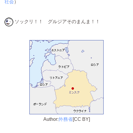
社会
）
ソックリ！！ グルジアそのまんま！！
Author:
外務省
[CC BY]