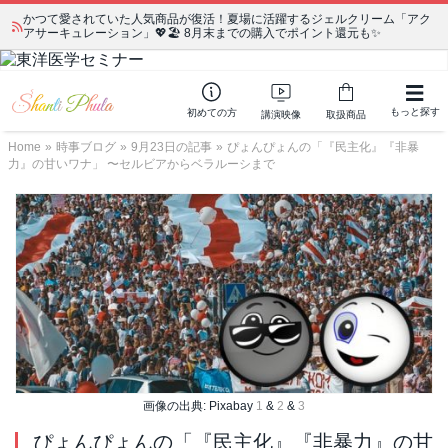
かつて愛されていた人気商品が復活！夏場に活躍するジェルクリーム「アク
アサーキュレーション」💖🏖️ 8月末までの購入でポイント還元も✨
もっと探す
初めての方
講演映像
取扱商品
Home
»
時事ブログ
»
9月23日の記事
»
ぴょんぴょんの「『民主化』『非暴
力』の甘いワナ」 〜セルビアからベラルーシまで
画像の出典: Pixabay
1
&
2
&
3
ぴょんぴょんの「『民主化』『非暴力』の甘