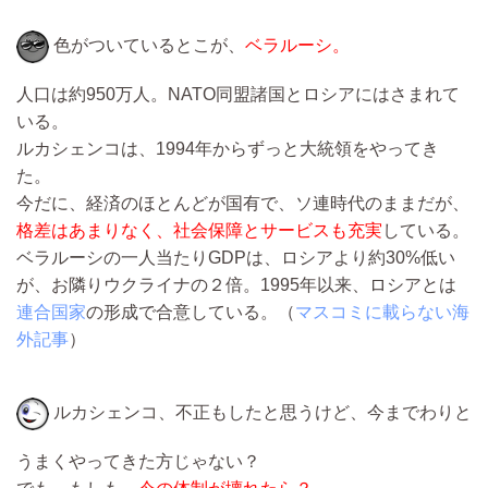
色がついているとこが、
ベラルーシ。
人口は約950万人。NATO同盟諸国とロシアにはさまれて
いる。
ルカシェンコは、1994年からずっと大統領をやってき
た。
今だに、経済のほとんどが国有で、ソ連時代のままだが、
格差はあまりなく、社会保障とサービスも充実
している。
ベラルーシの一人当たりGDPは、ロシアより約30%低い
が、お隣りウクライナの２倍。1995年以来、ロシアとは
連合国家
の形成で合意している。（
マスコミに載らない海
外記事
）
ルカシェンコ、不正もしたと思うけど、今までわりと
うまくやってきた方じゃない？