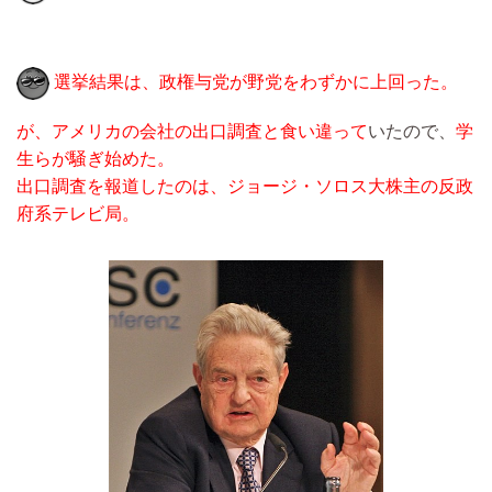
選挙結果は、政権与党が野党をわずかに上回った。
が、アメリカの会社の出口調査と食い違って
いたので、
学
生らが騒ぎ始めた。
出口調査を報道したのは、ジョージ・ソロス大株主の反政
府系テレビ局。