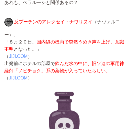
あれも、ベラルーシと関係あるの？
反プーチンのアレクセイ・ナワリヌイ
（ナヴァルニ
ー）。
「８月２０日、
国内線の機内で突然うめき声を上げ、意識
不明
となった。」
（
JIJI.COM
）
出発前にホテルの部屋で
飲んだ水の中に、旧ソ連の軍用神
経剤「ノビチョク」系の薬物が入っていたらしい。
（
JIJI.COM
）