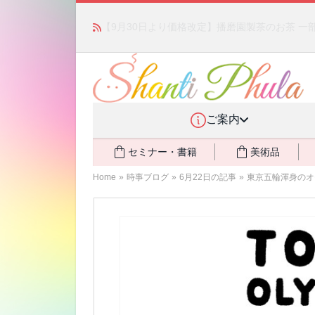
かつて愛されていた人気商品が復活！夏場に活躍す
ご案内
セミナー・書籍
美術品
Home
»
時事ブログ
»
6月22日の記事
»
東京五輪渾身のオ