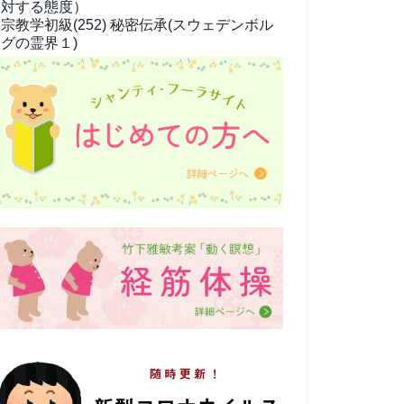
対する態度）
宗教学
初級(252) 秘密伝承(スウェデンボル
グの霊界１)