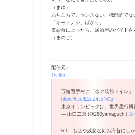
（まゆ）
あちこちで、センスない、機能的でな
「オモテナシ」ばかり。
表彰台に上ったら、居酒屋のバイトさ
（まのじ）
—————————————————
配信元）
Twitter
五輪選手村に「金の装飾トイレ」
https://t.co/E2uZ4JqNCg
東京オリンピックは、世界愚行博
— 山口二郎 (@260yamaguchi)
Ju
RT、もはや残念な刻み海苔にし