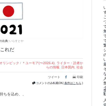
の出典:
いらすとや
これだ
オリンピック
/
＊ユーモア(〜2026.4)
,
ライター・読者か
らの情報
,
日本国内
,
社会
ツイート
Facebook
印刷
コメントのみ転載OK(
条件はこちら
)
気持ちを込め、、