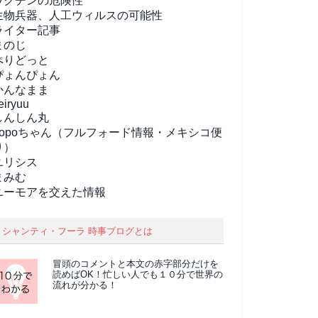
ワクチンの危険性
生物兵器、人工ウィルスの可能性
ライター記事
まのじ
ぺりどっと
ぴょんぴょん
かんなまま
eiryuu
しんしん丸
popoちゃん（フルフォード情報・メキシコ便
り）
ユリシス
まみむ
ユーモアを交えた情報
シャンティ・フーラ 時事ブログとは
冒頭のコメントと本文の
赤字部分
だけを
読めばOK！忙しい人でも１０分で世界の
流れが分かる！