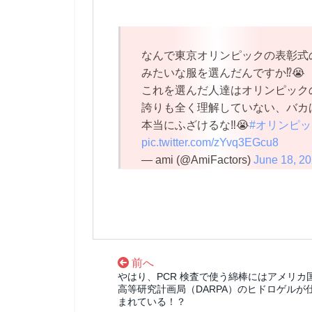
なんで東京オリンピックの表彰式
みたいな服を選んだんですか⁉️😭
これを選んだ人達はオリンピック
誇りも全く理解していない、バカばっ
本当にふざけるな‼️😭
#オリンピ
pic.twitter.com/zYvq3EGcu8
— ami (@AmiFactors)
June 18, 2
前へ
やはり、PCR 検査で使う綿棒にはアメリカ
高等研究計画局（DARPA）のヒドロゲルが
まれている！？