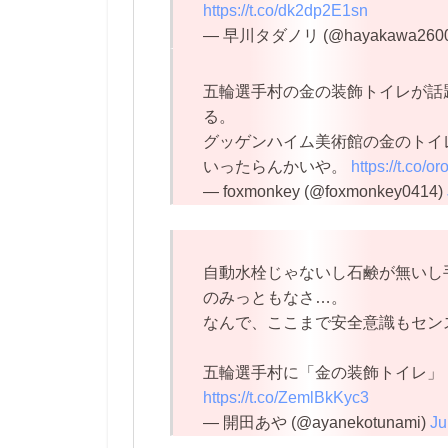
https://t.co/dk2dp2E1sn
— 早川タダノリ (@hayakawa260
五輪選手村の金の装飾トイレが話
る。
グッゲンハイム美術館の金のトイ
いったらんかいや。
https://t.co/
— foxmonkey (@foxmonkey0414)
自動水栓じゃないし石鹸が無いし
のみっともなさ…。
なんで、ここまで安全意識もセン
五輪選手村に「金の装飾トイレ」
https://t.co/ZemlBkKyc3
— 開田あや (@ayanekotunami)
Ju