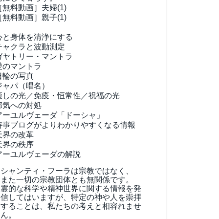
［無料動画］夫婦(1)
［無料動画］親子(1)
心と身体を清浄にする
チャクラと波動測定
ガヤトリー・マントラ
愛のマントラ
日輪の写真
ジャパ（唱名）
癒しの光／免疫・恒常性／祝福の光
邪気への対処
アーユルヴェーダ
「ドーシャ」
時事ブログがよりわかりやすくなる情報
天界の改革
天界の秩序
アーユルヴェーダの解説
シャンティ・フーラは宗教ではなく、
また一切の宗教団体とも無関係です。
霊的な科学や精神世界に関する情報を発
信してはいますが、特定の神や人を崇拝
することは、私たちの考えと相容れませ
ん。