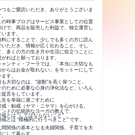
いつもご愛読いただき、ありがとうございま
す。
この時事ブログはサービス事業としての位置
づけで、商品を販売した利益で、独立運営し
ています。
無料にすることで、少しでも多くの方に読ん
でいただき、情報が広く伝わること、そし
て、
多くの方の生き方や生活に役立つことに
繋がればと願っております。
シャンティ・フーラでは、「本当に大切なも
のからはお金が取れない」をモットーにして
います。
最も大切なのは、“波動”を高く保つこと。
そのために必要な心身の浄化法など、いろん
な提言をしています。
人生を幸福に過ごすために
禁戒・勧戒（ヤマ・ニヤマ）を心がける。
インドの伝統的なヨーガの教えで、
禁戒とは “してはならないこと” 、
勧戒とは “積極的に行うべきこと” です。
人間関係の基本となる夫婦関係、子育てを大
切にして暮らす。