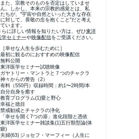
また、宗教そのものを否定はしていませ
ん。しかし、本来の宗教的感覚とは、私
たちが、“宇宙や自然といった大きな存在
に対して、畏敬の念を抱くこと”だと考え
ています。
さらに詳しい情報を知りたい方は、ぜひ
東洋
医学セミナー
や
映像配信
をご受講ください。
［幸せな人生を歩むために］
最初に観るのにおすすめの映像配信
無料公開
東洋医学セミナー試聴映像
ガヤトリー・マントラと７つのチャクラ
神々からの警告（2）
有料（550円）
収録時間：約1〜2時間/本
自分自身を癒す
教育プログラム(1)
愛と野心
幸福と徳目
禁戒勧戒とチャクラの浄化
「幸せを開く7つの扉」進化段階と憑依
東洋医学セミナー雑談集(1)
五行類型論(体
癖)
夫婦(63)
ジョセフ・マーフィー（人生に