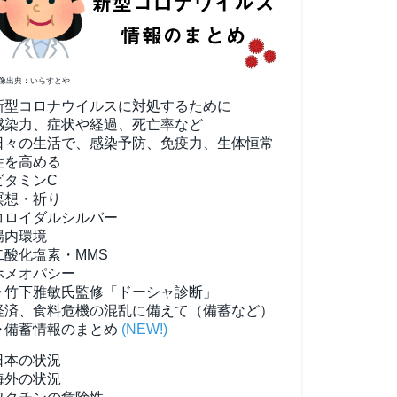
像出典：いらすとや
新型コロナウイルスに対処するために
感染力、症状や経過、死亡率など
日々の生活で、感染予防、免疫力、生体恒常
性を高める
ビタミンC
瞑想・祈り
コロイダルシルバー
腸内環境
二酸化塩素・MMS
ホメオパシー
▶竹下雅敏氏監修「ドーシャ診断」
経済、食料危機の混乱に備えて（備蓄など）
▶備蓄情報のまとめ
(NEW!)
日本の状況
海外の状況