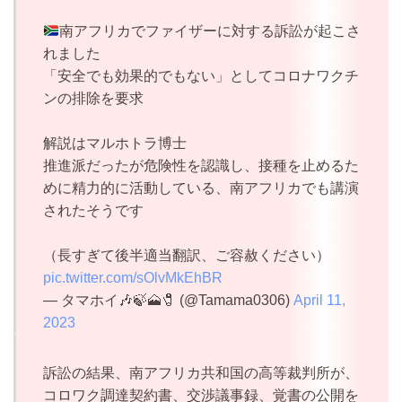
南アフリカでファイザーに対する訴訟が起こさ
れました
「安全でも効果的でもない」としてコロナワクチ
ンの排除を要求
解説はマルホトラ博士
推進派だったが危険性を認識し、接種を止めるた
めに精力的に活動している、南アフリカでも講演
されたそうです
（長すぎて後半適当翻訳、ご容赦ください）
pic.twitter.com/sOlvMkEhBR
— タマホイ🎶🍃🗻🧷 (@Tamama0306)
April 11,
2023
訴訟の結果、南アフリカ共和国の高等裁判所が、
コロワク調達契約書、交渉議事録、覚書の公開を