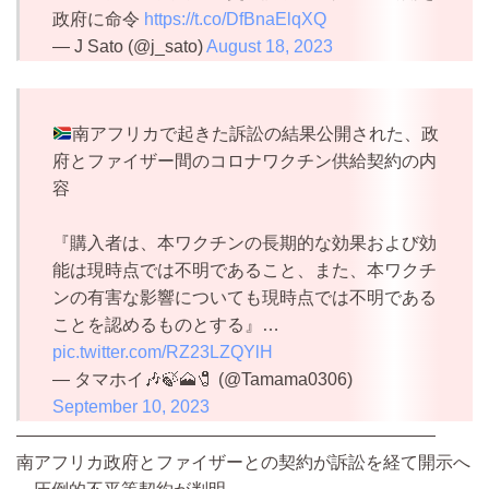
政府に命令
https://t.co/DfBnaElqXQ
— J Sato (@j_sato)
August 18, 2023
南アフリカで起きた訴訟の結果公開された、政
府とファイザー間のコロナワクチン供給契約の内
容
『購入者は、本ワクチンの長期的な効果および効
能は現時点では不明であること、また、本ワクチ
ンの有害な影響についても現時点では不明である
ことを認めるものとする』…
pic.twitter.com/RZ23LZQYlH
— タマホイ🎶🍃🗻🧷 (@Tamama0306)
September 10, 2023
————————————————————————
南アフリカ政府とファイザーとの契約が訴訟を経て開示へ