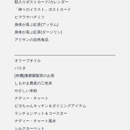
額入りポストカード/カレンダー
「神々のイラスト」ポストカード
ヒマラヤハチミツ
身体が喜ぶ紅茶(アッサム)
身体が喜ぶ紅茶(ダージリン)
アリサンの自然食品
オリーブオイル
パスタ
[有機]播磨園製茶のお茶
しもやま農産の三色米
やさしい米粉
ナディー・チャート
ピヨちゃんキッチン＆ダイニングアイテム
ランチョンマット＆コースター
ナディー・チャート風水
シルクカーペット