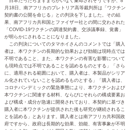
日本だったらまずまちがいなく棄却されそうですが、8
月18日、南アフリカのプレトリア高等裁判所は「ワクチン
契約書の公開を命じる」との判決を下しました。その結
果、南アフリカ共和国とファイザー社との間に交わされた
「COVID-19ワクチンの調達契約書、交渉議事録、覚書」
が明らかにされることになりました。
この判決についてのタマホイさんのコメントでは「購入
者は、本ワクチンの長期的な効果および効能は現時点では
不明であること、また、本ワクチンの有害な影響について
も現時点では不明であることを認めるものとする」「さら
に、適用される範囲において、購入者は、本製品がシリア
ル化されていないことを認めるものとする」「購入者は、
コロナパンデミックの緊急事態により、本ワクチンおよび
本ワクチンに関連する材料、ならびにそれらの構成要素お
よび構成・成分が急速に開発されており、本契約に基づき
購入者に本ワクチンが提供された後も研究が継続されるこ
とを認める」とあります。購入者とは南アフリカ共和国政
府ですから、政府は長期的な効果、効能、有害事象が不明