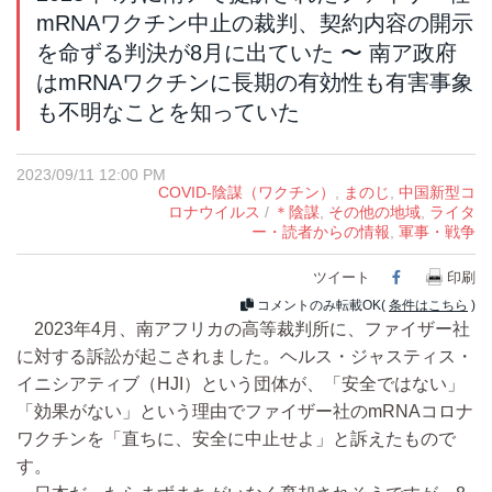
mRNAワクチン中止の裁判、契約内容の開示
を命ずる判決が8月に出ていた 〜 南ア政府
はmRNAワクチンに長期の有効性も有害事象
も不明なことを知っていた
2023/09/11 12:00 PM
COVID-陰謀（ワクチン）
,
まのじ
,
中国新型コ
ロナウイルス
/
＊陰謀
,
その他の地域
,
ライタ
ー・読者からの情報
,
軍事・戦争
ツイート
Facebook
印刷
コメントのみ転載OK(
条件はこちら
)
2023年4月、南アフリカの高等裁判所に、ファイザー社
に対する訴訟が起こされました。ヘルス・ジャスティス・
イニシアティブ（HJI）という団体が、「安全ではない」
「効果がない」という理由でファイザー社のmRNAコロナ
ワクチンを「直ちに、安全に中止せよ」と訴えたもので
す。