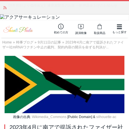
かつて愛されていた人気商品が復活！夏場に活躍するジェルクリーム「アク
アサーキュレーション」💖🏖️ 8月末までの購入でポイント還元も✨
もっと探す
初めての方
講演映像
取扱商品
Home
»
時事ブログ
»
9月11日の記事
»
2023年4月に南アで提訴されたファイ
ザー社mRNAワクチン中止の裁判、契約内容の開示を命ずる判決が...
画像の出典:
Wikimedia_Commons
[Public Domain] &
silhouette-ac
2023年4月に南アで提訴されたファイザー社