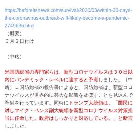
https://beforeitsnews.com/survival/2020/03/within-30-days-
the-coronavirus-outbreak-will-likely-become-a-pandemic-
2749636.html
（概要）
３月２日付け
（中略）
米国防総省の専門家らは、新型コロナウイルスは３０日以
内にパンデミック・レベルに達すると予測
しました。
（中
略）...
国防総省の報告書によると、国防総省は、新型コロ
ナウイルスが世界的に甚大な影響を及ぼすことを見込んで
準備を行っています。同時に
トランプ大統領は、「国民に
対しマイク・ペンス副大統領を新型コロナウイルス対策担
当に任命した。政府はしっかりと対応している。」と断言
しました。