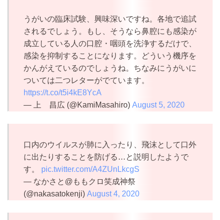
うがいの臨床試験、興味深いですね。各地で追試
されるでしょう。もし、そうなら鼻腔にも感染が
成立している人の口腔・咽頭を洗浄するだけで、
感染を抑制することになります。どういう機序を
かんがえているのでしょうね。ちなみにうがいに
ついては二つレターがでています。
https://t.co/t5i4kE8YcA
— 上 昌広 (@KamiMasahiro)
August 5, 2020
口内のウイルスが肺に入ったり、飛沫として口外
に出たりすることを防げる…と説明したようで
す。
pic.twitter.com/A4ZUnLkcgS
— なかさと@ももクロ笑成神祭
(@nakasatokenji)
August 4, 2020