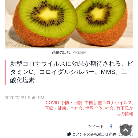
画像の出典:
Pixabay
新型コロナウイルスに効果が期待される、ビ
タミンC、コロイダルシルバー、MMS、二
酸化塩素
2020/02/21 9:40 PM
COVID-予防・回復
,
中国新型コロナウイルス
,
医療・健康
/
＊社会
,
世界全体
,
社会
,
竹下氏か
らの情報
ツイート
Facebook
印刷
コメントのみ転載OK(
条件はこちら
)