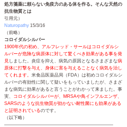
処方箋薬に頼らない免疫力のある体を作る。そんな天然の
抗生物質とは
引用元）
Naturopathy
15/3/16
（前略）
コロイダルシルバー
1900年代の初め、アルフレッド・サールは
コロイダルシ
ルバー
が危険な病原体に対して驚くべき効果がある事を発
見
しました。炎症を抑え、病気の原因となるさまざまな
病
原体に打撃を与え、身体に害を与えることなく病気を治し
てくれます。
米食品医薬品局（FDA）は初めコロイダルシ
ルバーの有効性に関して疑いをもっていましたが、さまざ
まな病気に効果があると言うことがわかって来ました。事
実、
コロイダルシルバーが、MRSAや鳥インフルエンザ、
SARSのような抗生物質が効かない耐性菌にも効果がある
と証明されている
のです。
（以下略）
————————————————————————