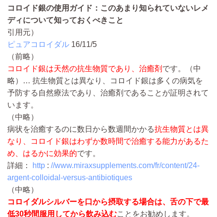
コロイド銀の使用ガイド：このあまり知られていないレメ
ディについて知っておくべきこと
引用元）
ピュアコロイダル
16/11/5
（前略）
コロイド銀は天然の抗生物質であり、治癒剤
です。
（中
略）…
抗生物質とは異なり、コロイド銀は多くの病気を
予防する自然療法であり、治癒剤であることが証明されて
います。
（中略）
病状を治癒するのに数日から数週間かかる
抗生物質とは異
なり、コロイド銀はわずか数時間で治癒する能力があるた
め、はるかに効果的
です。
詳細：
http
:
//www.miraxsupplements.com/fr/content/24-
argent-colloidal-versus-antibiotiques
（中略）
コロイダルシルバーを口から摂取する場合は、舌の下で最
低30秒間服用してから飲み込む
ことをお勧めします。