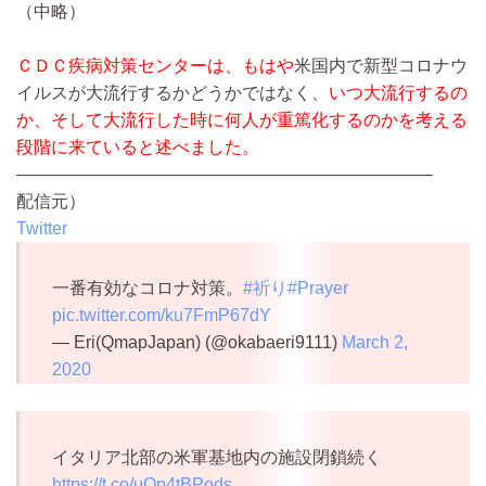
（中略）
ＣＤＣ疾病対策センターは、もはや
米国内で新型コロナウ
イルスが大流行するかどうかではなく、
いつ大流行するの
か、そして大流行した時に何人が重篤化するのかを考える
段階に来ていると述べました。
————————————————————————
配信元）
Twitter
一番有効なコロナ対策。
#祈り
#Prayer
pic.twitter.com/ku7FmP67dY
— Eri(QmapJapan) (@okabaeri9111)
March 2,
2020
イタリア北部の米軍基地内の施設閉鎖続く
https://t.co/uOp4tBPods