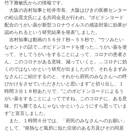
竹下雅敏氏からの情報です。
大阪の吉村知事と松井市長、大阪はびきの医療センター
の松山晃文氏による共同会見が行われ、“ポビドンヨード
配合のうがい薬が新型コロナウイルスの感染対策に効果が
認められるという研究結果を発表”しました。
吉村知事は動画の５６分７秒～５５秒で、“ウソみたい
なホントの話で…ポビドンヨードを使った…うがい薬を使
って、そしてうがいをすることによって、コロナの患者さ
ん、このコロナがある意味、減っていくと。…コロナに効
くのではないかという研究が出ましたので、それをまずみ
なさんにご紹介するのと、それから府民のみなさんへの呼
びかけをさせていただきたいと思います”と切り出し、１
時間３分１８秒あたりで、“このポビドンヨードによるう
がい薬をすることによってですね、このコロナに、ある意
味、打ち勝てるんじゃないかというふうにすら思っていま
す”と宣言しました。
また、１時間６分では、「府民のみなさんへのお願い」
として、“発熱など風邪に似た症状のある方及びその同居