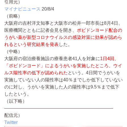
引用元）
マイナビニュース
20/8/4
（前略）
大阪府の吉村洋文知事と大阪市の松井一郎市長は8月4日、
医療機関とともに記者会見を開き、
ポビドンヨード配合の
うがい薬が新型コロナウイルスの感染対策に効果が認めら
れるという研究結果を発表
した。
（中略）
大阪府の宿泊療養施設の療養患者41人を対象に
1日4回、
「ポビドンヨード」によるうがいを実施したところ、ウイ
ルス陽性率の低下が認められた
という。4日間でうがいを
実施していない人の陽性率は40％までしか低下していない
のに対し、うがいを実施した人の陽性率は9.5％まで低下
したという。
（以下略）
————————————————————————
配信元）
Twitter