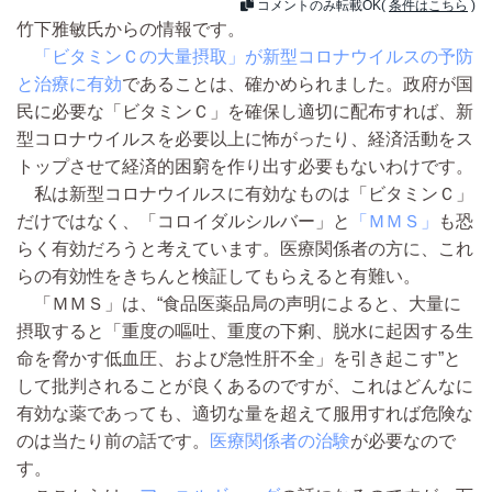
コメントのみ転載OK(
条件はこちら
)
竹下雅敏氏からの情報です。
「ビタミンＣの大量摂取」が新型コロナウイルスの予防
と治療に有効
であることは、確かめられました。政府が国
民に必要な「ビタミンＣ」を確保し適切に配布すれば、新
型コロナウイルスを必要以上に怖がったり、経済活動をス
トップさせて経済的困窮を作り出す必要もないわけです。
私は新型コロナウイルスに有効なものは「ビタミンＣ」
だけではなく、「コロイダルシルバー」と
「ＭＭＳ」
も恐
らく有効だろうと考えています。医療関係者の方に、これ
らの有効性をきちんと検証してもらえると有難い。
「ＭＭＳ」は、“食品医薬品局の声明によると、大量に
摂取すると「重度の嘔吐、重度の下痢、脱水に起因する生
命を脅かす低血圧、および急性肝不全」を引き起こす”と
して批判されることが良くあるのですが、これはどんなに
有効な薬であっても、適切な量を超えて服用すれば危険な
のは当たり前の話です。
医療関係者の治験
が必要なので
す。