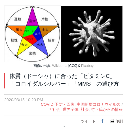
画像の出典:
Wikipedia
[CC0] &
Pixabay
体質（ドーシャ）に合った「ビタミンC」
「コロイダルシルバー」「MMS」の選び方
2020/03/15 10:20 PM
COVID-予防・回復
,
中国新型コロナウイルス
/
＊社会
,
世界全体
,
社会
,
竹下氏からの情報
ツイート
Facebook
印刷