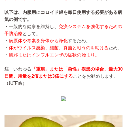
以下は、内服用にコロイド銀を毎日使用する必要がある病
気の例です。
・一般的な健康を維持し、
免疫システムを強化するための
予防治療
として。
・
病原体や毒素を身体から浄化
するため。
・
体がウイルス感染、細菌、真菌と戦うのを助ける
ため。
・
風邪またはインフルエンザの症状の始まり。
注
：いわゆる
「重篤」または「急性」疾患の場合、最大30
日間、用量を2倍または3倍にする
ことをお勧めします。
（以下略）