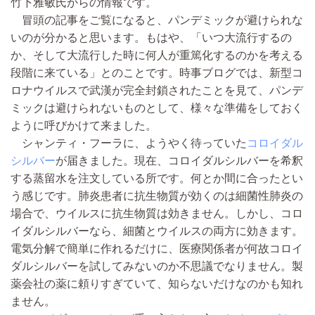
竹下雅敏氏からの情報です。
冒頭の記事をご覧になると、パンデミックが避けられな
いのが分かると思います。もはや、「いつ大流行するの
か、そして大流行した時に何人が重篤化するのかを考える
段階に来ている」とのことです。時事ブログでは、新型コ
ロナウイルスで武漢が完全封鎖されたことを見て、パンデ
ミックは避けられないものとして、様々な準備をしておく
ように呼びかけて来ました。
シャンティ・フーラに、ようやく待っていた
コロイダル
シルバー
が届きました。現在、コロイダルシルバーを希釈
する蒸留水を注文している所です。何とか間に合ったとい
う感じです。肺炎患者に抗生物質が効くのは細菌性肺炎の
場合で、ウイルスに抗生物質は効きません。しかし、コロ
イダルシルバーなら、細菌とウイルスの両方に効きます。
電気分解で簡単に作れるだけに、医療関係者が何故コロイ
ダルシルバーを試してみないのか不思議でなりません。製
薬会社の薬に頼りすぎていて、知らないだけなのかも知れ
ません。