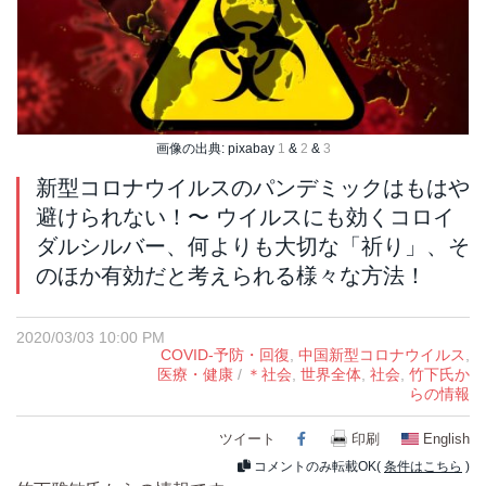
画像の出典: pixabay
1
&
2
&
3
新型コロナウイルスのパンデミックはもはや
避けられない！〜 ウイルスにも効くコロイ
ダルシルバー、何よりも大切な「祈り」、そ
のほか有効だと考えられる様々な方法！
2020/03/03 10:00 PM
COVID-予防・回復
,
中国新型コロナウイルス
,
医療・健康
/
＊社会
,
世界全体
,
社会
,
竹下氏か
らの情報
ツイート
Facebook
印刷
English
コメントのみ転載OK(
条件はこちら
)