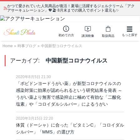
かつて愛されていた人気商品が復活！夏場に活躍するジェルクリーム「アク
宗教学講座 中級コース 第139回 明治以降の日本の闇３ 〜日本の黒幕た
アサーキュレーション」💖🏖️ 8月末までの購入でポイント還元も✨
ちの出自／在日が入り込むヤクザ／朝鮮進駐軍から始まったパチンコ利権
もっと探す
初めての方
講演映像
取扱商品
Home
»
時事ブログ
»
中国新型コロナウイルス
アーカイブ:
中国新型コロナウイルス
2020年8月5日 21:30
「ポビドンヨードうがい薬」が新型コロナウイルスの
感染対策に効果が認められるという研究結果を発表 ～
うがい薬より無害で感染抑止に極めて有効な「二酸化
塩素」や「コロイダルシルバー」によるうがい
2020年3月15日 22:20
体質（ドーシャ）に合った「ビタミンC」「コロイダル
シルバー」「MMS」の選び方