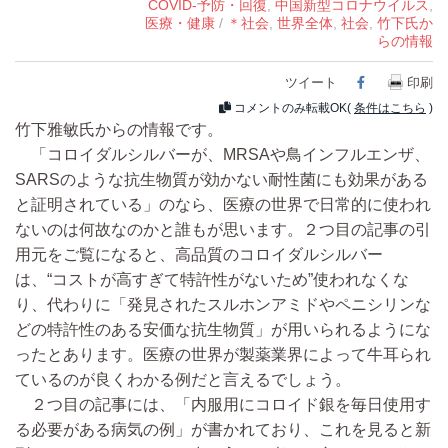
COVID-予防・回復
,
中国新型コロナウイルス
,
医療・健康
/
＊社会
,
世界全体
,
社会
,
竹下氏か
らの情報
ツイート
Facebook
印刷
コメントのみ転載OK(
条件はこちら
)
竹下雅敏氏からの情報です。
「コロイダルシルバーが、MRSAや鳥インフルエンザ、
SARSのような抗生物質が効かない耐性菌にも効果がある
と証明されている」のなら、医療の世界で日常的に使われ
ないのは何故なのかと誰もが思います。２つ目の記事の引
用元をご覧になると、高品質のコロイダルシルバー
は、“コストが高すぎて特許性がないため”使われなくな
り、代わりに「発見されたスルホンアミドやペニシリンな
どの特許性のある安価な抗生物質」が用いられるようにな
ったとあります。医療の世界が製薬業界によって牛耳られ
ているのが良くわかる例だと言えるでしょう。
２つ目の記事には、「内服用にコロイド銀を毎日使用す
る必要がある病気の例」が書かれており、これを見ると新