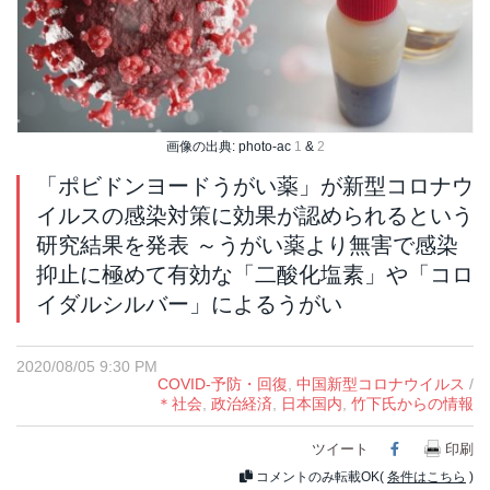
画像の出典: photo-ac
1
&
2
「ポビドンヨードうがい薬」が新型コロナウ
イルスの感染対策に効果が認められるという
研究結果を発表 ～うがい薬より無害で感染
抑止に極めて有効な「二酸化塩素」や「コロ
イダルシルバー」によるうがい
2020/08/05 9:30 PM
COVID-予防・回復
,
中国新型コロナウイルス
/
＊社会
,
政治経済
,
日本国内
,
竹下氏からの情報
ツイート
Facebook
印刷
コメントのみ転載OK(
条件はこちら
)