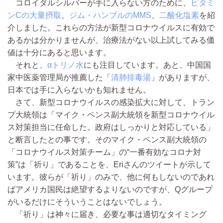
コロイダルシルバーが手に入らない方のために、
ビタミ
ンCの大量摂取
、
ジム・ハンブルのMMS
、
二酸化塩素
を紹
介しました。これらの方法が新型コロナウイルスに有効で
あるかは分かりませんが、治療法がない以上試してみる価
値は十分にあると思います。
それと、
αトリノ水
にも注目しています。あと、中国国
家中医薬管理局が推薦した「
清肺排毒湯
」がありますが、
日本では手に入らないかも知れません。
さて、新型コロナウイルスの感染拡大に対して、トラン
プ大統領は「マイク・ペンス副大統領を新型コロナウイル
ス対策担当に任命した。政府はしっかりと対応している」
と断言したとの事です。そのマイク・ペンス副大統領の
「コロナウイルス対策チーム」の“一番有効なコロナ対
策”は「祈り」であることを、Eriさんのツイートが示して
います。彼らが「祈り」のみで、他に何もしないのであれ
ばアメリカ国民は絶望するよりないのですが、Qグループ
がいるだけにそういうことはないでしょう。
「祈り」は神々に届き、必要な事は適切なタイミング