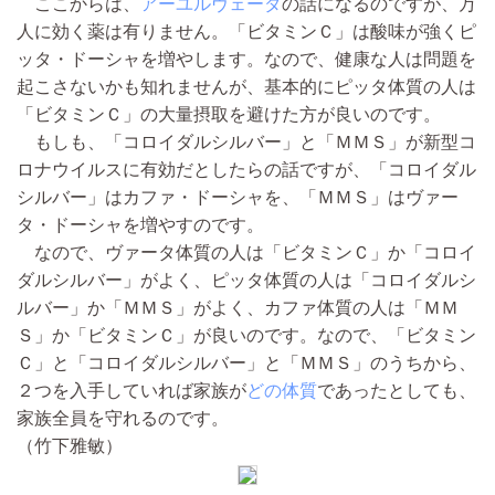
ここからは、
アーユルヴェーダ
の話になるのですが、万
人に効く薬は有りません。「ビタミンＣ」は酸味が強くピ
ッタ・ドーシャを増やします。なので、健康な人は問題を
起こさないかも知れませんが、基本的にピッタ体質の人は
「ビタミンＣ」の大量摂取を避けた方が良いのです。
もしも、「コロイダルシルバー」と「ＭＭＳ」が新型コ
ロナウイルスに有効だとしたらの話ですが、「コロイダル
シルバー」はカファ・ドーシャを、「ＭＭＳ」はヴァー
タ・ドーシャを増やすのです。
なので、ヴァータ体質の人は「ビタミンＣ」か「コロイ
ダルシルバー」がよく、ピッタ体質の人は「コロイダルシ
ルバー」か「ＭＭＳ」がよく、カファ体質の人は「ＭＭ
Ｓ」か「ビタミンＣ」が良いのです。なので、「ビタミン
Ｃ」と「コロイダルシルバー」と「ＭＭＳ」のうちから、
２つを入手していれば家族が
どの体質
であったとしても、
家族全員を守れるのです。
（竹下雅敏）