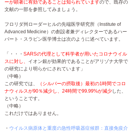
ーが顕著に有効であることは知られています
ので、既存の
文献の一部を参照してみましょう。
フロリダ州ローダーヒルの先端医学研究所（Institute of
Advanced Medicine）の創設者兼ディレクターであるハー
バート・スラビン医学博士は次のように述べています。
「・・・
SARSの代理として科学者が用いたコロナウイル
スに対し、
イオン銀が効果的であることがアリゾナ大学で
の研究により明らかにされています」
（中略）
この研究では、
（シルバーの摂取後）最初の1時間でコロ
ナウィルスが90％減少し、24時間で99.99%が減少
した、
ということです。
（中略）
これだけではありません。
・
ウイルス病原体と重度の急性呼吸器症候群：直接免疫介