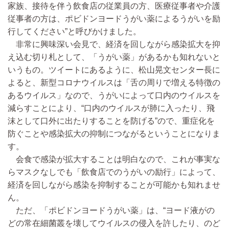
家族、接待を伴う飲食店の従業員の方、医療従事者や介護
従事者の方は、ポビドンヨードうがい薬によるうがいを励
行してください”と呼びかけました。
非常に興味深い会見で、経済を回しながら感染拡大を抑
え込む切り札として、「うがい薬」があるかも知れないと
いうもの。ツイートにあるように、松山晃文センター長に
よると、新型コロナウイルスは「舌の周りで増える特徴の
あるウイルス」なので、うがいによって口内のウイルスを
減らすことにより、“口内のウイルスが肺に入ったり、飛
沫として口外に出たりすることを防げる”ので、重症化を
防ぐことや感染拡大の抑制につながるということになりま
す。
会食で感染が拡大することは明白なので、これが事実な
らマスクなしでも「飲食店でのうがいの励行」によって、
経済を回しながら感染を抑制することが可能かも知れませ
ん。
ただ、「ポビドンヨードうがい薬」は、“ヨード液がの
どの常在細菌叢を壊してウイルスの侵入を許したり、のど