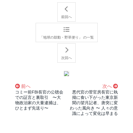
前回へ
「地球の鼓動・野草便り」 の一覧
次回へ
前へ
次へ
コミー前FBI長官の公聴会
悪代官の菅官房長官に執
での証言と裏取引 〜大
拗に食い下がった東京新
物政治家の大量逮捕は、
聞の望月記者、唐突に変
ひとまず先送り〜
わった風向き 〜 人々の意
識によって変化は早まる