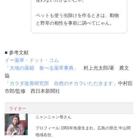
ペットも使う虫除けを作るときは、動物
と野草の相性を事前に調べてにゃん。
■ 参考文献
イー薬草・ドット・コム
「大地の薬箱 食べる薬草事典」
村上光太郎/著 農文
協
「カラダ改善研究所 自然のチカラいただきます」
中村臣
市郎/監修 西日本新聞社
ライター
ニャンニャン母さん
プロフィール:1955年魚座生まれ、広島の県北 中山間
地域在住、