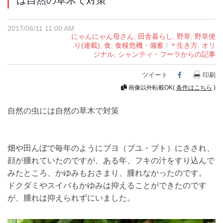
は自然の草木で対策
2017/06/11 11:00 AM
にゃんにゃん母さん
,
田舎暮らし
,
野草
,
野草便
り(連載)
,
食
,
食糧危機・備蓄
/
＊生き方
,
オリ
ジナル
,
シャンティ・フーラからの記事
ツイート
Facebook
印刷
画像以外転載OK(
条件はこちら
)
自然の虫には自然の草木で対策
畑や田んぼで
毎年のようにブヨ（ブユ・ブト）にさされ、
顔が腫れていた
のですが、
ある年、フキの汁をすり込んで
みたところ、かゆみもおさまり、腫れなかった
のです。
ドクダミやスイバもかゆみは抑えることができたのです
が、腫れは抑えられずにいました。