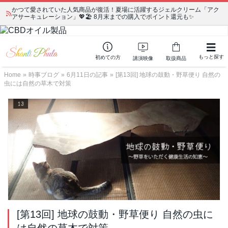
かつて愛されていた人気商品が復活！夏場に活躍するジェルクリーム「アク
アサーキュレーション」💖🏖️ 8月末までの購入でポイント還元も✨
もっと探す
初めての方
講演映像
取扱商品
Home
»
時事ブログ
»
6月11日の記事
»
[第13回] 地球の鼓動・野草便り 自然の
虫には自然の草木で対策
[第13回] 地球の鼓動・野草便り 自然の虫に