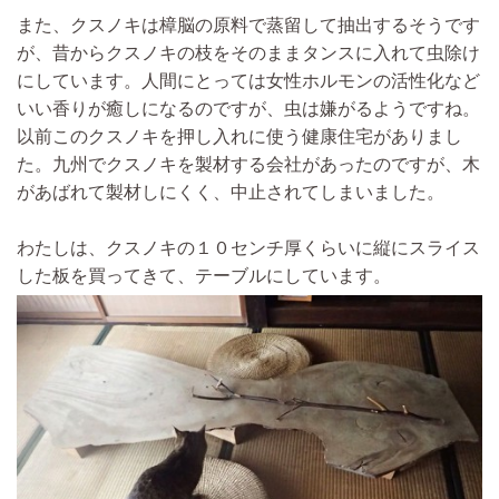
また、クスノキは樟脳の原料で蒸留して抽出するそうです
が、
昔からクスノキの枝をそのままタンスに入れて虫除け
にしています。
人間にとっては
女性ホルモンの活性化など
いい香りが癒しになる
のです
が、虫は嫌がるよう
ですね。
以前このクスノキを押し入れに使う健康住宅がありまし
た。九州でクスノキを製材する会社があったのですが、木
があばれて製材しにくく、中止されてしまいました。
わたしは、
クスノキの１０センチ厚くらいに縦にスライス
した板を
買ってきて、
テーブルにしています。