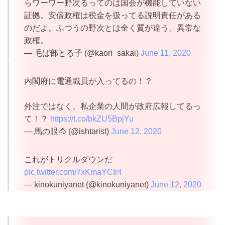
らワーワー野次るってのは国会が機能していない
証拠。安倍政権は税金を扱ってる説明責任がある
のだよ。ふつうの野次とは全く質が違う。異常な
政権。
— 毛ば部とる子 (@kaori_sakai)
June 11, 2020
内閣府に電通職員が入ってるの！？
外注ではなく、私企業の人間が政府広報してるっ
て！？
https://t.co/bkZU5BpjYu
— 馬の眼🐴 (@ishtarist)
June 12, 2020
これがトリクルダウンだ
pic.twitter.com/7xKmaYCIr4
— kinokuniyanet (@kinokuniyanet)
June 12, 2020