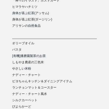
「神々のイラスト」ポストカード
ヒマラヤハチミツ
身体が喜ぶ紅茶(アッサム)
身体が喜ぶ紅茶(ダージリン)
アリサンの自然食品
オリーブオイル
パスタ
[有機]播磨園製茶のお茶
しもやま農産の三色米
やさしい米粉
ナディー・チャート
ピヨちゃんキッチン＆ダイニングアイテム
ランチョンマット＆コースター
ナディー・チャート風水
シルクカーペット
ぴよらかーど