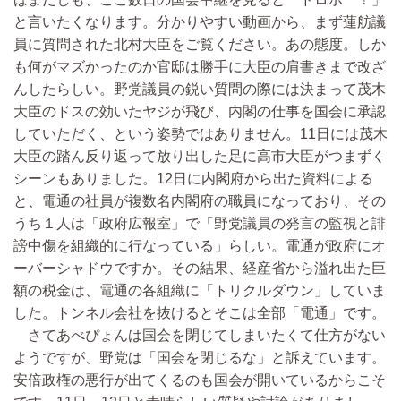
と言いたくなります。分かりやすい動画から、まず蓮舫議
員に質問された北村大臣をご覧ください。あの態度。しか
も何がマズかったのか官邸は勝手に大臣の肩書きまで改ざ
んしたらしい。野党議員の鋭い質問の際には決まって茂木
大臣のドスの効いたヤジが飛び、内閣の仕事を国会に承認
していただく、という姿勢ではありません。11日には茂木
大臣の踏ん反り返って放り出した足に高市大臣がつまずく
シーンもありました。12日に内閣府から出た資料による
と、電通の社員が複数名内閣府の職員になっており、その
うち１人は「政府広報室」で「野党議員の発言の監視と誹
謗中傷を組織的に行なっている」らしい。電通が政府にオ
ーバーシャドウですか。その結果、経産省から溢れ出た巨
額の税金は、電通の各組織に「トリクルダウン」していま
した。トンネル会社を抜けるとそこは全部「電通」です。
さてあべぴょんは国会を閉じてしまいたくて仕方がない
ようですが、野党は「国会を閉じるな」と訴えています。
安倍政権の悪行が出てくるのも国会が開いているからこそ