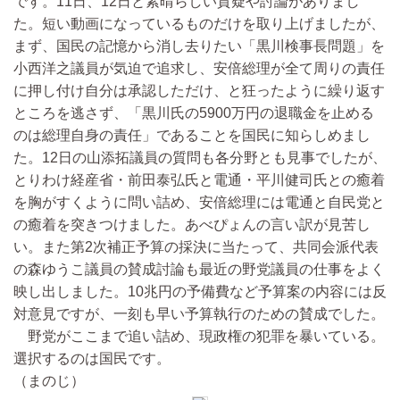
です。11日、12日と素晴らしい質疑や討論がありまし
た。短い動画になっているものだけを取り上げましたが、
まず、国民の記憶から消し去りたい「黒川検事長問題」を
小西洋之議員が気迫で追求し、安倍総理が全て周りの責任
に押し付け自分は承認しただけ、と狂ったように繰り返す
ところを逃さず、「黒川氏の5900万円の退職金を止める
のは総理自身の責任」であることを国民に知らしめまし
た。12日の山添拓議員の質問も各分野とも見事でしたが、
とりわけ経産省・前田泰弘氏と電通・平川健司氏との癒着
を胸がすくように問い詰め、安倍総理には電通と自民党と
の癒着を突きつけました。あべぴょんの言い訳が見苦し
い。また第2次補正予算の採決に当たって、共同会派代表
の森ゆうこ議員の賛成討論も最近の野党議員の仕事をよく
映し出しました。10兆円の予備費など予算案の内容には反
対意見ですが、一刻も早い予算執行のための賛成でした。
野党がここまで追い詰め、現政権の犯罪を暴いている。
選択するのは国民です。
（まのじ）