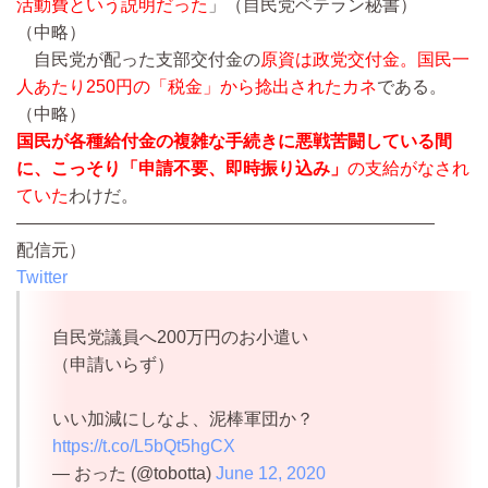
活動費という説明だった
」（自民党ベテラン秘書）
（中略）
自民党が配った支部交付金の
原資は政党交付金。国民一
人あたり250円の「税金」から捻出されたカネ
である。
（中略）
国民が各種給付金の複雑な手続きに悪戦苦闘している間
に、こっそり「申請不要、即時振り込み」
の支給がなされ
ていた
わけだ。
————————————————————————
配信元）
Twitter
自民党議員へ200万円のお小遣い
（申請いらず）
いい加減にしなよ、泥棒軍団か？
https://t.co/L5bQt5hgCX
— おった (@tobotta)
June 12, 2020