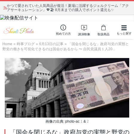
かつて愛されていた人気商品が復活！夏場に活躍するジェルクリーム「アク
アサーキュレーション」💖🏖️ 8月末までの購入でポイント還元も✨
もっと探す
初めての方
講演映像
取扱商品
Home
»
時事ブログ
»
6月13日の記事
»
「国会を閉じるな」政府与党の実態と
野党の働きを可視化できるのは国会があるから 〜 自民党議員１人20...
画像の出典: photo-ac
1
&
2
「国会を閉じるな」政府与党の実態と野党の