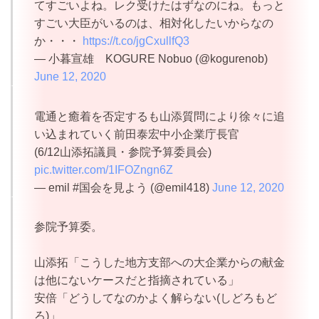
てすごいよね。レク受けたはずなのにね。もっと
すごい大臣がいるのは、相対化したいからなの
か・・・
https://t.co/jgCxullfQ3
— 小暮宣雄 KOGURE Nobuo (@kogurenob)
June 12, 2020
電通と癒着を否定するも山添質問により徐々に追
い込まれていく前田泰宏中小企業庁長官
(6/12山添拓議員・参院予算委員会)
pic.twitter.com/1IFOZngn6Z
— emil #国会を見よう (@emil418)
June 12, 2020
参院予算委。
山添拓「こうした地方支部への大企業からの献金
は他にないケースだと指摘されている」
安倍「どうしてなのかよく解らない(しどろもど
ろ)」