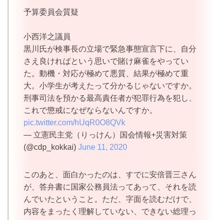
予算委員会質疑
小西洋之議員
黒川氏が検事長の立場で緊急事態宣言下に、自分
さえ良ければという思いで賭け麻雀をやってい
た。動機・対応が極めて悪質、結果が極めて重
大。小学生が考えたって分かるじゃないですか。
刑事司法を預かる最高責任者が犯罪行為を犯し、
これで懲戒になぜならないんですか。
pic.twitter.com/hUqR0O8QVk
— 立憲民主党（りっけん）国会情報+災害対策
(@cdp_kokkai)
June 11, 2020
このあと、面白かったのは、すでに安倍晋三さん
が、答弁書に国家公務員法ってあって、それを読
んでいたということ。ただ、字面を読むだけで、
内容をまったく理解していない、できない総理っ