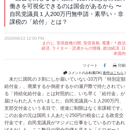
働きを可視化できるのは国会があるから 〜
自民党議員１人200万円無申請・素早い・非
課税の「給付」とは？
2020/06/13 12:00 PM
まのじ
,
安倍政権の闇
,
安倍首相
,
電通
/
＊政治
経済
,
ライター・読者からの情報
,
政治経済
,
日
本国内
ツイート
Facebook
印刷
コメントのみ転載OK(
条件はこちら
)
未だに国民の３割にしか届いていない10万円「特別定額
給付金」、廃業するか倒産するかの瀬戸際で待たされてい
る「持続化給付金」とは対照的に、いち早く「給付金」が
届けられた人々がいました。自民党議員へ１人200万円、
支部交付金という名目で、使途に制限はなく非課税です。
このお金の元は国民１人あたり250円の税金による政党交
付金です。自民党議員がマジメに仕事をしているのであれ
ばまだしも、ここ数日の国会中継を見ると「ドロボー！」