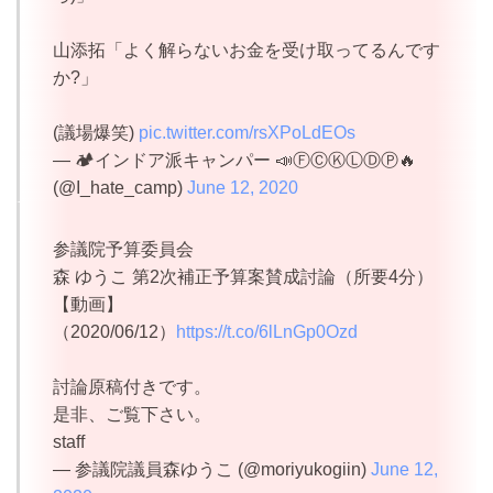
山添拓「よく解らないお金を受け取ってるんです
か?」
(議場爆笑)
pic.twitter.com/rsXPoLdEOs
— 🏕インドア派キャンパー 📣ⒻⒸⓀⓁⒹⓅ🔥
(@I_hate_camp)
June 12, 2020
参議院予算委員会
森 ゆうこ 第2次補正予算案賛成討論（所要4分）
【動画】
（2020/06/12）
https://t.co/6lLnGp0Ozd
討論原稿付きです。
是非、ご覧下さい。
staff
— 参議院議員森ゆうこ (@moriyukogiin)
June 12,