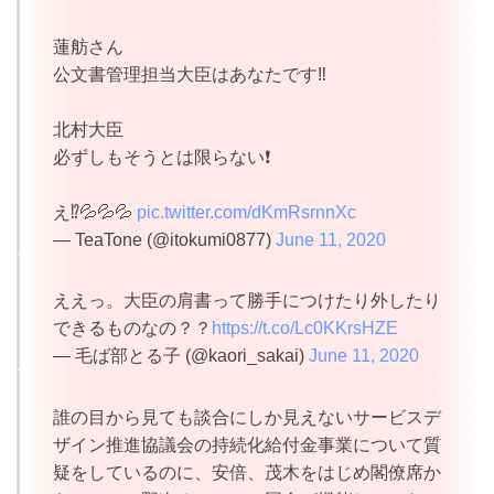
蓮舫さん
公文書管理担当大臣はあなたです‼️
北村大臣
必ずしもそうとは限らない❗️
え⁉️💦💦💦
pic.twitter.com/dKmRsrnnXc
— TeaTone (@itokumi0877)
June 11, 2020
ええっ。大臣の肩書って勝手につけたり外したり
できるものなの？？
https://t.co/Lc0KKrsHZE
— 毛ば部とる子 (@kaori_sakai)
June 11, 2020
誰の目から見ても談合にしか見えないサービスデ
ザイン推進協議会の持続化給付金事業について質
疑をしているのに、安倍、茂木をはじめ閣僚席か