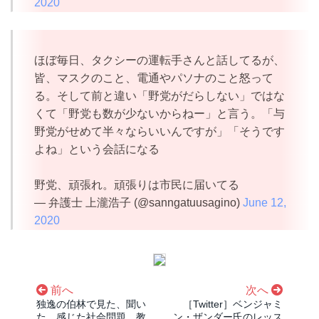
2020
ほぼ毎日、タクシーの運転手さんと話してるが、
皆、マスクのこと、電通やパソナのこと怒って
る。そして前と違い「野党がだらしない」ではな
くて「野党も数が少ないからねー」と言う。「与
野党がせめて半々ならいいんですが」「そうです
よね」という会話になる
野党、頑張れ。頑張りは市民に届いてる
— 弁護士 上瀧浩子 (@sanngatuusagino)
June 12,
2020
前へ
次へ
独逸の伯林で見た、聞い
［Twitter］ベンジャミ
た、感じた社会問題、教
ン・ザンダー氏のレッス