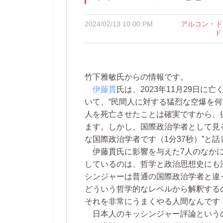
2024/02/13 10:00 PM
アルコン・ド
ド
竹下雅敏氏からの情報です。
伊藤貫
氏は、2023年11月29日に
いて、“民間人に対する猛烈な空爆を
人を死亡させたことは確実ですから、彼
ます。しかし、国際政治学者として見
な国際政治学者です（1分37秒）”と
伊藤貫氏に影響を与えた7人のなかに
しているのは、哲学と政治思想史にも
シンジャーは普通の国際政治学者と違って
どういう哲学的なレベルから解釈する
それを非常にうまくやる人間なんです（
日本人のキッシンジャー評論という