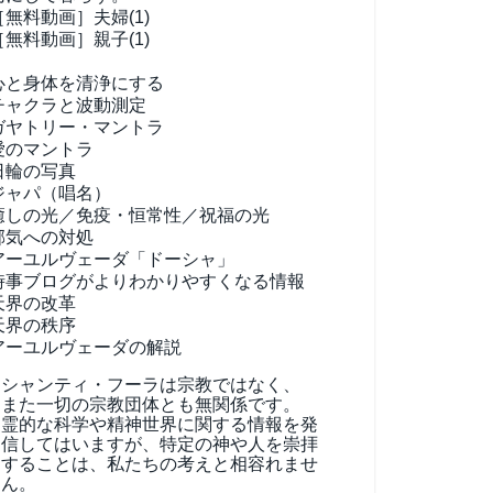
［無料動画］夫婦(1)
［無料動画］親子(1)
心と身体を清浄にする
チャクラと波動測定
ガヤトリー・マントラ
愛のマントラ
日輪の写真
ジャパ（唱名）
癒しの光／免疫・恒常性／祝福の光
邪気への対処
アーユルヴェーダ
「ドーシャ」
時事ブログがよりわかりやすくなる情報
天界の改革
天界の秩序
アーユルヴェーダの解説
シャンティ・フーラは宗教ではなく、
また一切の宗教団体とも無関係です。
霊的な科学や精神世界に関する情報を発
信してはいますが、特定の神や人を崇拝
することは、私たちの考えと相容れませ
ん。