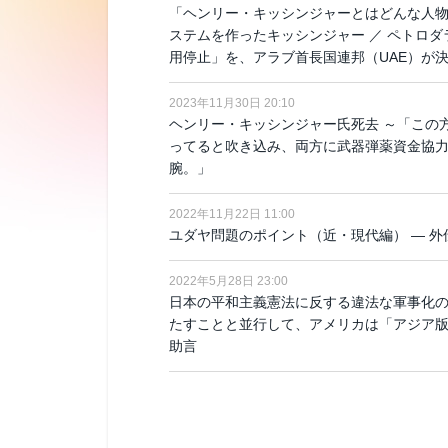
「ヘンリー・キッシンジャーとはどんな人物
ステムを作ったキッシンジャー ／ ペトロ
用停止」を、アラブ首長国連邦（UAE）が
2023年11月30日 20:10
ヘンリー・キッシンジャー氏死去 ～「この
ってると吹き込み、両方に武器弾薬資金協力
腕。」
2022年11月22日 11:00
ユダヤ問題のポイント（近・現代編） ― 外伝
2022年5月28日 23:00
日本の平和主義憲法に反する違法な軍事化
たすことと並行して、アメリカは「アジア版
助言