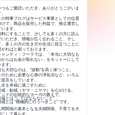
いつもご愛読いただき、ありがとうございま
す。
この時事ブログはサービス事業としての位置
づけで、商品を販売した利益で、独立運営し
ています。
無料にすることで、少しでも多くの方に読ん
でいただき、情報が広く伝わること、そし
て、
多くの方の生き方や生活に役立つことに
繋がればと願っております。
シャンティ・フーラでは、「本当に大切なも
のからはお金が取れない」をモットーにして
います。
最も大切なのは、“波動”を高く保つこと。
そのために必要な心身の浄化法など、いろん
な提言をしています。
人生を幸福に過ごすために
禁戒・勧戒（ヤマ・ニヤマ）を心がける。
インドの伝統的なヨーガの教えで、
禁戒とは “してはならないこと” 、
勧戒とは “積極的に行うべきこと” です。
人間関係の基本となる夫婦関係、子育てを大
切にして暮らす。