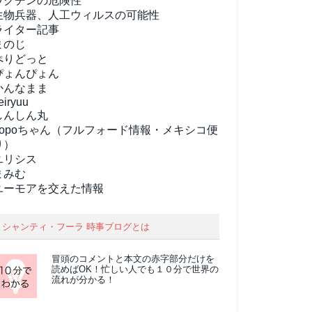
ワクチンの危険性
生物兵器、人工ウィルスの可能性
ライター記事
まのじ
ぺりどっと
ぴょんぴょん
かんなまま
eiryuu
しんしん丸
popoちゃん（フルフォード情報・メキシコ便
り）
ユリシス
まみむ
ユーモアを交えた情報
シャンティ・フーラ 時事ブログとは
冒頭のコメントと本文の
赤字部分
だけを
読めばOK！忙しい人でも１０分で世界の
流れが分かる！