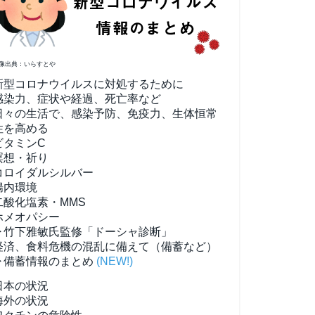
像出典：いらすとや
新型コロナウイルスに対処するために
感染力、症状や経過、死亡率など
日々の生活で、感染予防、免疫力、生体恒常
性を高める
ビタミンC
瞑想・祈り
コロイダルシルバー
腸内環境
二酸化塩素・MMS
ホメオパシー
▶竹下雅敏氏監修「ドーシャ診断」
経済、食料危機の混乱に備えて（備蓄など）
▶備蓄情報のまとめ
(NEW!)
日本の状況
海外の状況