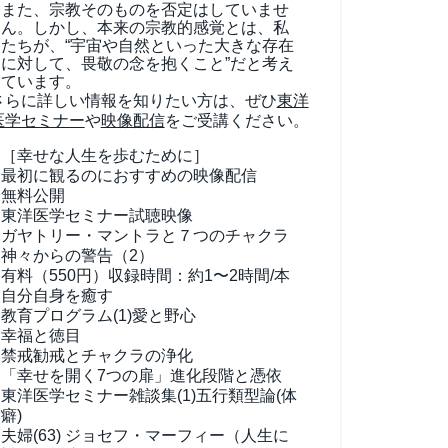
また、宗教そのものを否定はしていませ
ん。しかし、本来の宗教的感覚とは、私
たちが、“宇宙や自然といった大きな存在
に対して、畏敬の念を抱くこと”だと考え
ています。
さらに詳しい情報を知りたい方は、ぜひ
東洋
医学セミナー
や
映像配信
をご受講ください。
［幸せな人生を歩むために］
最初に観るのにおすすめの映像配信
無料公開
東洋医学セミナー試聴映像
ガヤトリー・マントラと７つのチャクラ
神々からの警告（2）
有料（550円）
収録時間：約1〜2時間/本
自分自身を癒す
教育プログラム(1)
愛と野心
幸福と徳目
禁戒勧戒とチャクラの浄化
「幸せを開く7つの扉」進化段階と憑依
東洋医学セミナー雑談集(1)
五行類型論(体
癖)
夫婦(63)
ジョセフ・マーフィー（人生に