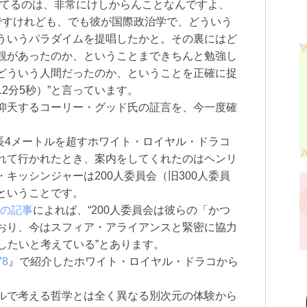
してるのは、非常にけしからんことなんですよ、
ですけれども、でも彼が国際政治学で、どういう
ういうパラダイムを提唱したかと。その裏にはど
観があったのか、ということまできちんと勉強し
どういう人間だったのか、ということを正確に捉
2分5秒）”と言っています。
仰天するコーリー・グッド氏の証言を、今一度確
長4メートルを超すホワイト・ロイヤル・ドラコ
れて行かれたとき、案内をしてくれたのはヘンリ
キッシンジャーは200人委員会（旧300人委員
ということです。
日の記事
によれば、“200人委員会は彼らの「かつ
おり、今はスフィア・アライアンスと緊密に協力
したいと考えている”とあります。
8
』で紹介したホワイト・ロイヤル・ドラコから
ルで考える哲学とは全く異なる別次元の体験から