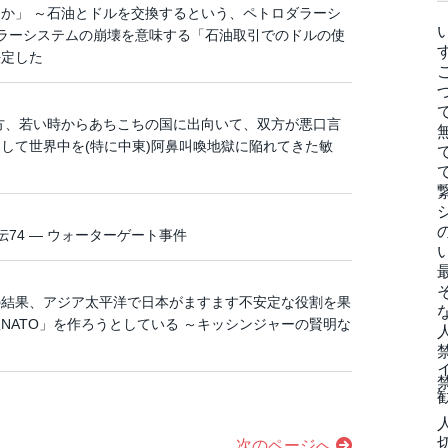
か」 ～石油とドルを交換するという、ペトロダラーシ
ダラーシステムの崩壊を意味する「石油取引でのドルの使
決定した
方、若い時からあちこちの国に出向いて、双方が悪口言
して世界中を(特に中東)阿鼻叫喚地獄に陥れてきた敏
74 ― ウォーターゲート事件
の結果、アジア太平洋で日本がますます不安定な役割を果
NATO」を作ろうとしている ～キッシンジャーの賢明な
次のページへ