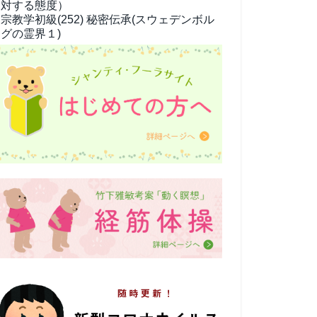
対する態度）
宗教学
初級(252) 秘密伝承(スウェデンボル
グの霊界１)