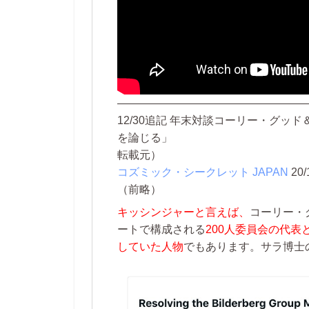
—————————————————
12/30追記 年末対談コーリー・グ
を論じる」
転載元）
コズミック・シークレット JAPAN
20/
（前略）
キッシンジャーと言えば、
コーリー・
ートで構成される
200人委員会の代
していた人物
でもあります。サラ博士の