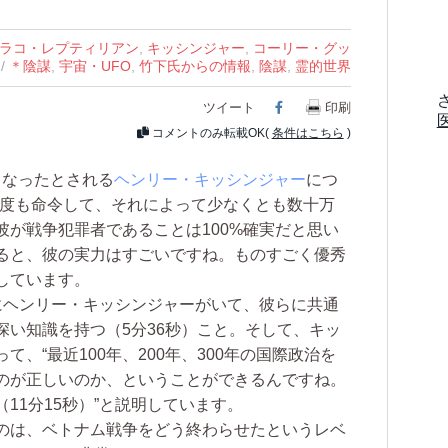
ラコ・レプティリアン
,
キッシンジャー
,
コーリー・グッ
/
＊陰謀
,
宇宙・UFO
,
竹下氏からの情報
,
陰謀
,
霊的世界
ツイート
Facebook
印刷
コメントのみ転載OK(
条件はこちら
)
亡くなったとされる
ヘンリー・キッシンジャー
につ
何度も命令して、それによって少なくとも数十万
が戦争犯罪者であることは100%確実だと思い
ると、彼の実力はすごいですね。ものすごく優秀
話しています。
ヘンリー・キッシンジャーがいて、彼らに共通
深い知識を持つ（5分36秒）こと。そして、キッ
、“最近100年、200年、300年の国際政治を
のが正しいのか、ということができるんですね。
11分15秒）”と説明しています。
のは、ベトナム戦争をどう終わらせたというレベ