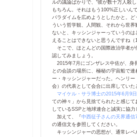
ルの議論ばかりで、“彼が数十万人殺
もちろん。それはもう100%正しいん
パラダイムを広めようとしたかと。ど
ういう哲学観、人間観、それから世界
ないと、キッシンジャーっていうのは
えることはできないと思うんですね（1
そこで、ほとんどの国際政治学者が
認してみましょう。
2015年7月にゴンザレス中佐が、身
との会談の場所に、極秘の宇宙船で連
ー・キッシンジャーだった。ヘンリー・
会）の代表として会合に出席していた
マイケル・サラ博士の2015年6月9
ての神々」から見捨てられたと感じて
しているSSPと地球連合と誠実に協力
加えて、『
中西征子さんの天界通信7
の通信文を参照してください。
キッシンジャーの思想が、通常レベ