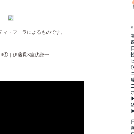
画
ティ・フーラによるものです。
———————
rt①｜伊藤貫×室伏謙一