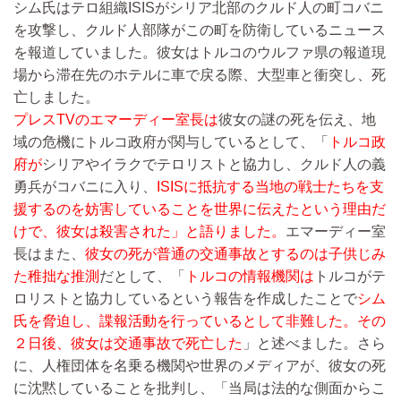
シム氏はテロ組織ISISがシリア北部のクルド人の町コバニ
を攻撃し、クルド人部隊がこの町を防衛しているニュース
を報道していました。彼女はトルコのウルファ県の報道現
場から滞在先のホテルに車で戻る際、大型車と衝突し、死
亡しました。
プレスTVのエマーディー室長は
彼女の謎の死を伝え、地
域の危機にトルコ政府が関与しているとして、「
トルコ政
府が
シリアやイラクでテロリストと協力し、クルド人の義
勇兵がコバニに入り、
ISISに抵抗する当地の戦士たちを支
援するのを妨害していることを世界に伝えたという理由だ
けで、彼女は殺害された」と語りました。
エマーディー室
長はまた、
彼女の死が普通の交通事故とするのは子供じみ
た稚拙な推測
だとして、「
トルコの情報機関は
トルコがテ
ロリストと協力しているという報告を作成したことで
シム
氏を脅迫し、諜報活動を行っているとして非難した。その
２日後、彼女は交通事故で死亡した
」と述べました。さら
に、人権団体を名乗る機関や世界のメディアが、彼女の死
に沈黙していることを批判し、「当局は法的な側面からこ