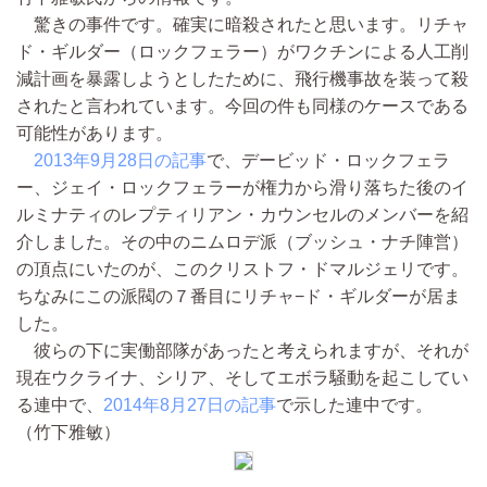
驚きの事件です。確実に暗殺されたと思います。リチャ
ド・ギルダー（ロックフェラー）がワクチンによる人工削
減計画を暴露しようとしたために、飛行機事故を装って殺
されたと言われています。今回の件も同様のケースである
可能性があります。
2013年9月28日の記事
で、デービッド・ロックフェラ
ー、ジェイ・ロックフェラーが権力から滑り落ちた後のイ
ルミナティのレプティリアン・カウンセルのメンバーを紹
介しました。その中のニムロデ派（ブッシュ・ナチ陣営）
の頂点にいたのが、このクリストフ・ドマルジェリです。
ちなみにこの派閥の７番目にリチャ−ド・ギルダーが居ま
した。
彼らの下に実働部隊があったと考えられますが、それが
現在ウクライナ、シリア、そしてエボラ騒動を起こしてい
る連中で、
2014年8月27日の記事
で示した連中です。
（竹下雅敏）