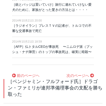
［銃とバッジは置いていけ］旅行に連れていけない愛
犬のために、家族がとった驚きの方法とは・・・・
2014年10月21日 20:00
［ラジオイラン］プレスＴＶの記者が、トルコでの不
審な交通事故で死亡
2014年10月21日 18:59
［AFP］仏トタルCEOが事故死 〜ニムロデ派（ブッ
シュ・ナチ陣営）のトップの事故死は、確実に暗殺〜
前のページヘ
次のページへ
［ベンジャミン・フルフォード氏］ドラゴ
ン・ファミリが連邦準備理事会の支配を勝ち
取った