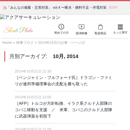
「みんなの備蓄・災害対策」 vol.4 〜断水・燃料不足・停電対策
NEW!
もっと探す
初めての方
講演映像
取扱商品
Home
»
時事ブログ
»
2014年10月の記事 - ページ12
月別アーカイブ:
10月, 2014
2014年10月21日 22:30
［ベンジャミン・フルフォード氏］ドラゴン・ファミ
リが連邦準備理事会の支配を勝ち取った
2014年10月21日 22:00
［AFP］トルコが方針転換、イラク系クルド人部隊の
コバニ移動を支援 ／ 米軍、コバニのクルド人部隊
に武器弾薬を初投下
2014年10月21日 21:00