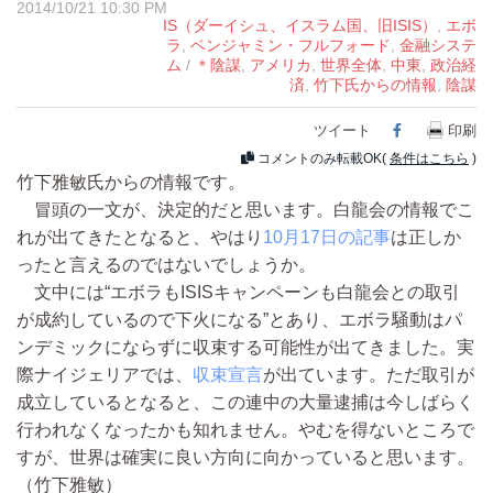
2014/10/21 10:30 PM
IS（ダーイシュ、イスラム国、旧ISIS）
,
エボ
ラ
,
ベンジャミン・フルフォード
,
金融システ
ム
/
＊陰謀
,
アメリカ
,
世界全体
,
中東
,
政治経
済
,
竹下氏からの情報
,
陰謀
ツイート
Facebook
印刷
コメントのみ転載OK(
条件はこちら
)
竹下雅敏氏からの情報です。
冒頭の一文が、決定的だと思います。白龍会の情報でこ
れが出てきたとなると、やはり
10月17日の記事
は正しか
ったと言えるのではないでしょうか。
文中には“エボラもISISキャンペーンも白龍会との取引
が成約しているので下火になる”とあり、エボラ騒動はパ
ンデミックにならずに収束する可能性が出てきました。実
際ナイジェリアでは、
収束宣言
が出ています。ただ取引が
成立しているとなると、この連中の大量逮捕は今しばらく
行われなくなったかも知れません。やむを得ないところで
すが、世界は確実に良い方向に向かっていると思います。
（竹下雅敏）