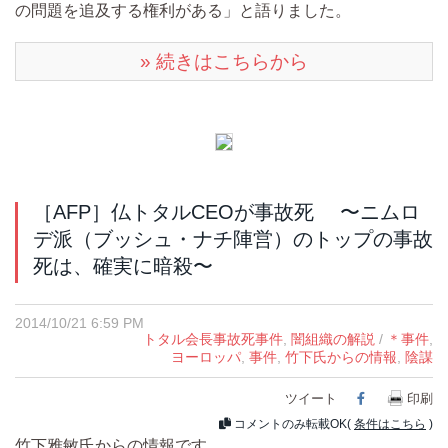
の問題を追及する権利がある」と語りました。
» 続きはこちらから
［AFP］仏トタルCEOが事故死 〜ニムロ
デ派（ブッシュ・ナチ陣営）のトップの事故
死は、確実に暗殺〜
2014/10/21 6:59 PM
トタル会長事故死事件
,
闇組織の解説
/
＊事件
,
ヨーロッパ
,
事件
,
竹下氏からの情報
,
陰謀
ツイート
Facebook
印刷
コメントのみ転載OK(
条件はこちら
)
竹下雅敏氏からの情報です。