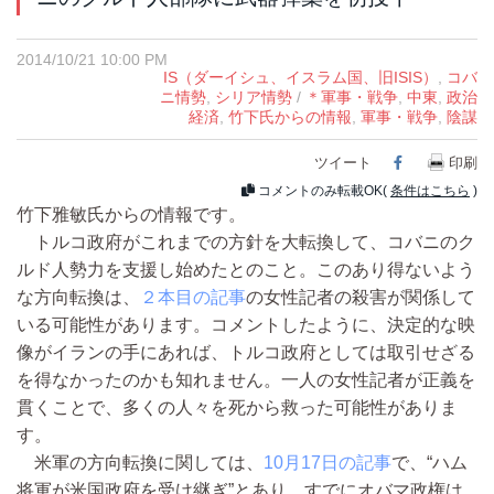
2014/10/21 10:00 PM
IS（ダーイシュ、イスラム国、旧ISIS）
,
コバ
ニ情勢
,
シリア情勢
/
＊軍事・戦争
,
中東
,
政治
経済
,
竹下氏からの情報
,
軍事・戦争
,
陰謀
ツイート
Facebook
印刷
コメントのみ転載OK(
条件はこちら
)
竹下雅敏氏からの情報です。
トルコ政府がこれまでの方針を大転換して、コバニのク
ルド人勢力を支援し始めたとのこと。このあり得ないよう
な方向転換は、
２本目の記事
の女性記者の殺害が関係して
いる可能性があります。コメントしたように、決定的な映
像がイランの手にあれば、トルコ政府としては取引せざる
を得なかったのかも知れません。一人の女性記者が正義を
貫くことで、多くの人々を死から救った可能性がありま
す。
米軍の方向転換に関しては、
10月17日の記事
で、“ハム
将軍が米国政府を受け継ぎ”とあり、すでにオバマ政権は