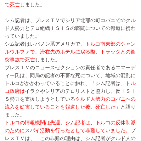
で死亡
しました。
シム記者は、プレスＴＶでシリア北部の町コバニでのクル
ド人勢力とテロ組織ＩＳＩＳの戦闘についての報道に携わ
っていました。
シム記者はレバノン系アメリカで、
トルコ南東部のシャン
ルウルファで、滞在先のホテルに戻る際、トラックとの衝
突事故で死亡
しました。
プレスＴＶのニュースセクションの責任者であるエマーデ
ィー氏は、同局の記者の不審な死について、地域の混乱に
トルコがかかわっていることに触れ、「シム記者は、
トル
コ政府は
イラクやシリアのテロリストと協力し、反ＩＳＩ
Ｓ勢力を支援しようとしている
クルド人勢力のコバニへの
流入を妨害していることを報道した後、死亡した
」と語り
ました。
トルコの情報機関は先週、シム記者は、トルコの反体制派
のためにスパイ活動を行ったとして非難していました。
プ
レスＴＶは、「この非難の理由は、シム記者がクルド人の