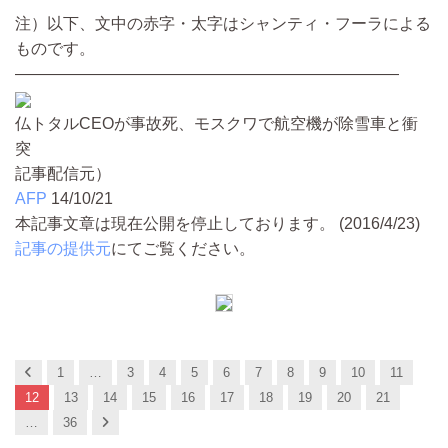
注）以下、文中の赤字・太字はシャンティ・フーラによる
ものです。
――――――――――――――――――――――――
仏トタルCEOが事故死、モスクワで航空機が除雪車と衝
突
記事配信元）
AFP
14/10/21
本記事文章は現在公開を停止しております。 (2016/4/23)
記事の提供元
にてご覧ください。
Previous
1
…
3
4
5
6
7
8
9
10
11
12
13
14
15
16
17
18
19
20
21
Next
…
36