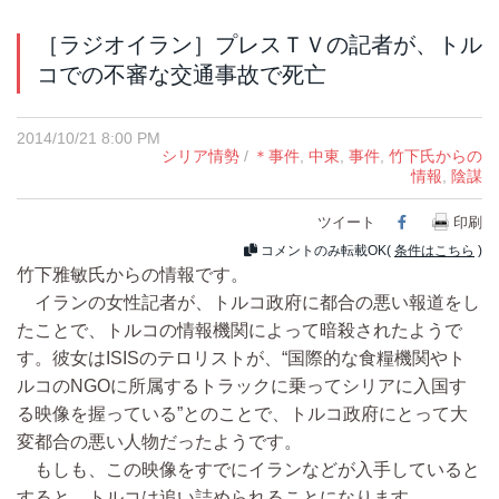
［ラジオイラン］プレスＴＶの記者が、トル
コでの不審な交通事故で死亡
2014/10/21 8:00 PM
シリア情勢
/
＊事件
,
中東
,
事件
,
竹下氏からの
情報
,
陰謀
ツイート
Facebook
印刷
コメントのみ転載OK(
条件はこちら
)
竹下雅敏氏からの情報です。
イランの女性記者が、トルコ政府に都合の悪い報道をし
たことで、トルコの情報機関によって暗殺されたようで
す。彼女はISISのテロリストが、“国際的な食糧機関やト
ルコのNGOに所属するトラックに乗ってシリアに入国す
る映像を握っている”とのことで、トルコ政府にとって大
変都合の悪い人物だったようです。
もしも、この映像をすでにイランなどが入手していると
すると、トルコは追い詰められることになります。