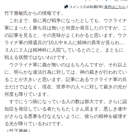
コメントのみ転載OK(
条件はこちら
)
竹下雅敏氏からの情報です。
これまで、仮に再び戦争になったとしても、ウクライナ
軍にまったく勝ち目は無いと何度か発言したのですが、こ
の記事を見ると、その意味がよくわかると思います。ウク
ライナ軍の帰還兵の“10人中８人に精神の異常が見られ…
３人に２人は精神科に入院”しているとのこと。まともに
戦える状態ではないわけです。
ウクライナ軍に義が無いのはもちろんですが、それ以上
に、明らかな違法行為に対しては、神の裁きが行われてい
ることが大きいと思います。記事にあるウクライナ軍の兵
士だけではなく、現在、世界中の人々に対して裁きの光が
何度も降りています。
すでにうつ病になっている人の数は膨大です。さらに認
知症を発症している者たちもたくさん居ます。悪しき連中
がさらなる悪事を行なえないように、彼らの精神を破壊す
る光が降りているわけです。
（竹下雅敏）