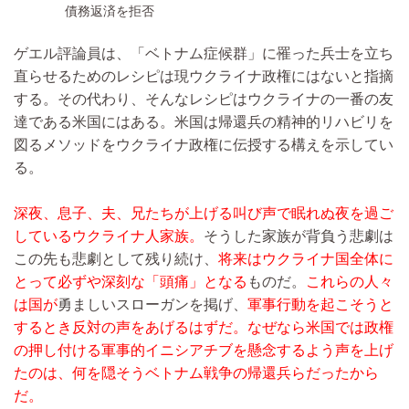
債務返済を拒否
ゲエル評論員は、「ベトナム症候群」に罹った兵士を立ち
直らせるためのレシピは現ウクライナ政権にはないと指摘
する。その代わり、そんなレシピはウクライナの一番の友
達である米国にはある。米国は帰還兵の精神的リハビリを
図るメソッドをウクライナ政権に伝授する構えを示してい
る。
深夜、息子、夫、兄たちが上げる叫び声で眠れぬ夜を過ご
しているウクライナ人家族。
そうした家族が背負う悲劇は
この先も悲劇として残り続け、
将来はウクライナ国全体に
とって必ずや深刻な「頭痛」となる
ものだ。
これらの人々
は国が
勇ましいスローガンを掲げ、
軍事行動を起こそうと
するとき反対の声をあげるはずだ。なぜなら米国では政権
の押し付ける軍事的イニシアチブを懸念するよう声を上げ
たのは、何を隠そうベトナム戦争の帰還兵らだったから
だ。