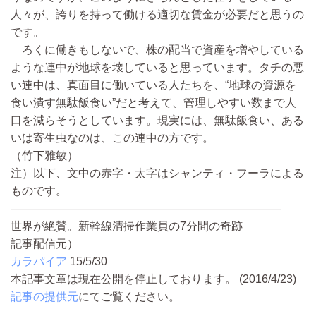
人々が、誇りを持って働ける適切な賃金が必要だと思うの
です。
ろくに働きもしないで、株の配当で資産を増やしている
ような連中が地球を壊していると思っています。タチの悪
い連中は、真面目に働いている人たちを、“地球の資源を
食い潰す無駄飯食い”だと考えて、管理しやすい数まで人
口を減らそうとしています。現実には、無駄飯食い、ある
いは寄生虫なのは、この連中の方です。
（竹下雅敏）
注）以下、文中の赤字・太字はシャンティ・フーラによる
ものです。
————————————————————————
世界が絶賛。新幹線清掃作業員の7分間の奇跡
記事配信元）
カラパイア
15/5/30
本記事文章は現在公開を停止しております。 (2016/4/23)
記事の提供元
にてご覧ください。