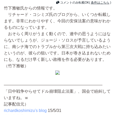
コメントのみ転載OK(
条件はこちら
)
竹下雅敏氏からの情報です。
リチャード・コシミズ氏のブログから、いくつか転載し
ます。非常にわかりやすく、今回の安保法案の意味がわか
るものになっています。
おそらく周りがうまく動くので、連中の思うようにはな
らないでしょうが、ジョージ・ソロスが予言しているよう
に、南シナ海でのトラブルから第三次大戦に持ち込みたい
というのが、彼らの狙いです。日本が巻き込まれないため
にも、なるだけ早く新しい政権を作る必要があります。
（竹下雅敏）
————————————————————————
「日中戦争やらせてドル崩壊阻止法案」、国会で紛糾して
いますね。ｗ
記事配信元）
richardkoshimizu's blog
15/5/31