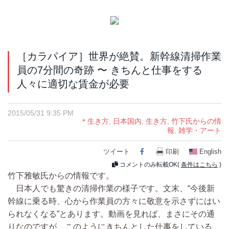
［カラパイア］世界が絶賛。新幹線清掃作業
員の7分間の奇跡 〜 きちんと仕事をする
人々に適切な賃金が必要
2015/05/31 9:35 PM
＊生き方
,
日本国内
,
生き方
,
竹下氏からの情
報
,
雑学・アート
ツイート
Facebook
印刷
English
コメントのみ転載OK(
条件はこちら
)
竹下雅敏氏からの情報です。
日本人でも驚きの清掃作業の様子です。文末、“今後新
幹線に乗る時、心から作業員の方々に敬意を示さずにはい
られなくなる”とあります。動画を見れば、まさにその通
りなのですが、このようにきちんとした仕事をしている