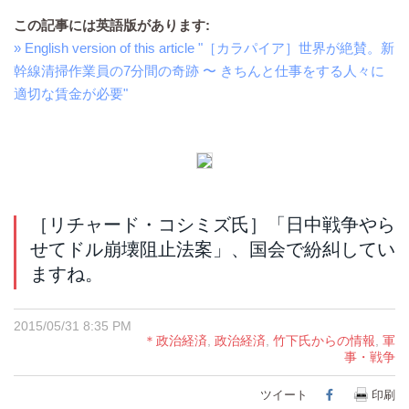
この記事には英語版があります:
» English version of this article "［カラパイア］世界が絶賛。新
幹線清掃作業員の7分間の奇跡 〜 きちんと仕事をする人々に
適切な賃金が必要"
［リチャード・コシミズ氏］「日中戦争やら
せてドル崩壊阻止法案」、国会で紛糾してい
ますね。
2015/05/31 8:35 PM
＊政治経済
,
政治経済
,
竹下氏からの情報
,
軍
事・戦争
ツイート
Facebook
印刷