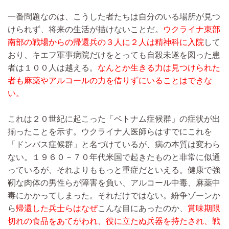
一番問題なのは、こうした者たちは自分のいる場所が見つ
けられず、将来の生活が描けないことだ。
ウクライナ東部
南部の戦場からの帰還兵の３人に２人は精神科に入院
して
おり、キエフ軍事病院だけをとっても自殺未遂を図った患
者は１００人は越える。
なんとか生きる力は見つけられた
者も麻薬やアルコールの力を借りずにいることはできな
い。
これは２０世紀に起こった「ベトナム症候群」の症状が出
揃ったことを示す。ウクライナ人医師らはすでにこれを
「ドンバス症候群」と名づけているが、病の本質は変わら
ない。１９６０－７０年代米国で起きたものと非常に似通
っているが、それよりももっと重症だといえる。健康で強
靭な肉体の男性らが障害を負い、アルコール中毒、麻薬中
毒にかかってしまった。それだけではない。紛争ゾーンか
ら
帰還した兵士らはなぜ
こんな目にあったのか、
賞味期限
切れの食品をあてがわれ、役に立たぬ兵器を持たされ、戦