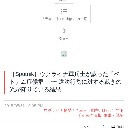
「天界・神々の通信」 の一覧
次回へ
［Sputnik］ウクライナ軍兵士が蒙った「ベ
トナム症候群」 〜 違法行為に対する裁きの
光が降りている結果
2015/05/31 10:05 PM
ウクライナ情勢
/
＊軍事・戦争
,
ロシア
,
竹下
氏からの情報
,
軍事・戦争
ツイート
Facebook
印刷