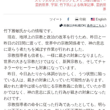
スミワタルタカキホシノヒメミコ様の通信
/
＊
霊的世界
,
宇宙
,
竹下氏による執筆記事
,
霊的世
界
ツイート
Facebook
印刷
English
画像以外転載OK(
条件はこちら
)
竹下雅敏氏からの情報です。
現在、地球上の宗教と政治の改革を行うため、昨日と一
昨日の2日間に渡って、世界中の宗教関係者で、神の意志
に逆らう者たちを滅ぼす作業が行われました。
宗教指導者も信者も、一様に裁きの対象になりました。
世界の大きな宗教だけではなく、新興宗教も、そしてチャ
ネラーやヒーラーも対象になっています。
昨日、今日あたりから体調がおかしく、うつ状態に陥っ
ている人は、裁きの対象に入っていた可能性があります。
裁かれた連中は彼らが信じる宗教教義に合致していたか否
かではなく、神の意志に反した行為が裁きの対象になった
わけです。
宗教指導者の命令に従った行為であったとしても、明ら