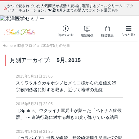
かつて愛されていた人気商品が復活！夏場に活躍するジェルクリーム「アク
アサーキュレーション」💖🏖️ 8月末までの購入でポイント還元も✨
もっと探す
初めての方
講演映像
取扱商品
Home
»
時事ブログ
»
2015年5月の記事
月別アーカイブ:
5月, 2015
2015年5月31日 23:05
スミワタルタカキホシノヒメミコ様からの通信文29
宗教関係者に対する裁き、近づく地球の覚醒
2015年5月31日 22:05
［Sputnik］ウクライナ軍兵士が蒙った「ベトナム症候
群」 〜 違法行為に対する裁きの光が降りている結果
2015年5月31日 21:35
［カラパイア］世界が絶賛。新幹線清掃作業員の7分間