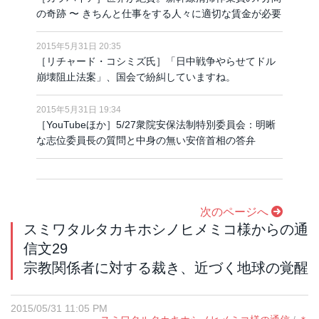
の奇跡 〜 きちんと仕事をする人々に適切な賃金が必要
2015年5月31日 20:35
［リチャード・コシミズ氏］「日中戦争やらせてドル
崩壊阻止法案」、国会で紛糾していますね。
2015年5月31日 19:34
［YouTubeほか］5/27衆院安保法制特別委員会：明晰
な志位委員長の質問と中身の無い安倍首相の答弁
次のページへ
スミワタルタカキホシノヒメミコ様からの通
信文29
宗教関係者に対する裁き、近づく地球の覚醒
2015/05/31 11:05 PM