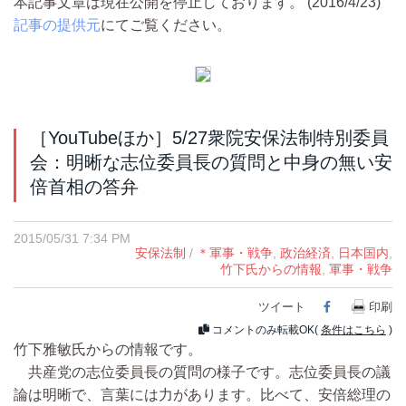
本記事文章は現在公開を停止しております。 (2016/4/23)
記事の提供元
にてご覧ください。
［YouTubeほか］5/27衆院安保法制特別委員
会：明晰な志位委員長の質問と中身の無い安
倍首相の答弁
2015/05/31 7:34 PM
安保法制
/
＊軍事・戦争
,
政治経済
,
日本国内
,
竹下氏からの情報
,
軍事・戦争
ツイート
Facebook
印刷
コメントのみ転載OK(
条件はこちら
)
竹下雅敏氏からの情報です。
共産党の志位委員長の質問の様子です。志位委員長の議
論は明晰で、言葉には力があります。比べて、安倍総理の