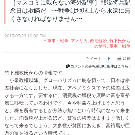
［マスコミに載らない海外記事］戦没将兵記
念日は欺瞞だ 〜戦争は地球上から永遠に無
くさなければなりません〜
2015/05/23 10:00 PM
＊軍事・戦争
,
アメリカ
,
政治経済
,
竹下氏から
の情報
,
軍事・戦争
ツイート
Facebook
印刷
コメントのみ転載OK(
条件はこちら
)
竹下雅敏氏からの情報です。
小泉政権以降、グローバリズムに舵を切って、日本は格
差社会になりました。現在、アベノミクスでその格差は広
がる一方です。要するに、消費税の増税で庶民の富を富裕
層に移転しているわけです。今や利益を上げようと思う
と、株を所有するしか方法が無いという時代になって来ま
した。消費税が上がるほど、貧富の格差はますます激しく
なって来るでしょう。大多数が貧困にあえぎ、富裕層が巨
万の富を得るという時代です。