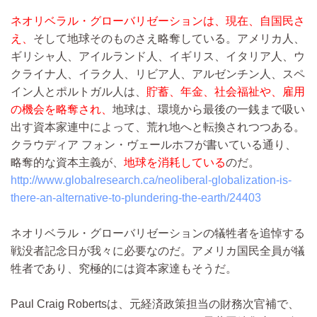
ネオリベラル・グローバリゼーションは、現在、自国民さ
え、
そして地球そのものさえ略奪している。アメリカ人、
ギリシャ人、アイルランド人、イギリス、イタリア人、ウ
クライナ人、イラク人、リビア人、アルゼンチン人、スペ
イン人とポルトガル人は、
貯蓄、年金、社会福祉や、雇用
の機会を略奪され、
地球は、環境から最後の一銭まで吸い
出す資本家連中によって、荒れ地へと転換されつつある。
クラウディア フォン・ヴェールホフが書いている通り、
略奪的な資本主義が、
地球を消耗している
のだ。
http://www.globalresearch.ca/neoliberal-globalization-is-
there-an-alternative-to-plundering-the-earth/24403
ネオリベラル・グローバリゼーションの犠牲者を追悼する
戦没者記念日が我々に必要なのだ。アメリカ国民全員が犠
牲者であり、究極的には資本家達もそうだ。
Paul Craig Robertsは、元経済政策担当の財務次官補で、