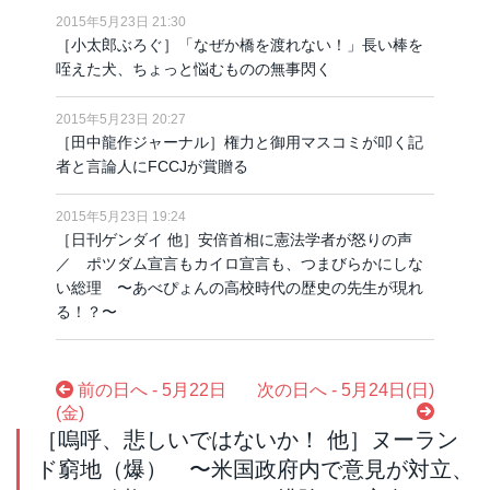
2015年5月23日 21:30
［小太郎ぶろぐ］「なぜか橋を渡れない！」長い棒を
咥えた犬、ちょっと悩むものの無事閃く
2015年5月23日 20:27
［田中龍作ジャーナル］権力と御用マスコミが叩く記
者と言論人にFCCJが賞贈る
2015年5月23日 19:24
［日刊ゲンダイ 他］安倍首相に憲法学者が怒りの声
／ ポツダム宣言もカイロ宣言も、つまびらかにしな
い総理 〜あべぴょんの高校時代の歴史の先生が現れ
る！？〜
前の日へ - 5月22日
次の日へ - 5月24日(日)
(金)
［嗚呼、悲しいではないか！ 他］ヌーラン
ド窮地（爆） 〜米国政府内で意見が対立、