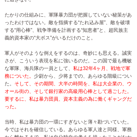
たかりの仕組みに、軍隊暴力団が把握していない秘策があ
ったわけではない。敵を指摘する“たれ込み屋”、敵を破壊
する“用心棒”、戦争準備を計画する“知恵者”と、超民族主
義的資本家の“大ボス”がいるだけのこと。
軍人がそのような例えをするのは、奇妙にも思える。誠実
さが、こういう表現を私に強いるのだ。この国で最も機敏
な軍隊、海兵隊の一員として、
私は32年4ヶ月、戦地で軍
務についた。
少尉から、少将までの、あらゆる階級につい
た。
そして、その期間、大半の時間を、私は大企業の、ウ
オール街の、そして銀行家の高級用心棒として過ごした。
要するに、私は暴力団員、資本主義の為に働くギャングだ
った。
当時、私は暴力団の一環にすぎないと薄々勘づいていた。
今ではそれを確信している。あらゆる軍人達と同様、軍務