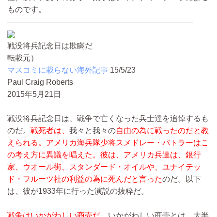
ものです。
――――――――――――――――――――――――
戦没将兵記念日は欺瞞だ
転載元）
マスコミに載らない海外記事
15/5/23
Paul Craig Roberts
2015年5月21日
戦没将兵記念日は、戦争で亡くなった兵士達を追悼するも
のだ。
戦死者は、
我々と我々の
自由の為に戦ったのだと教
えられる。アメリカ海兵隊少将スメドレー・バトラーはこ
の考え方に異議を唱えた。彼は、アメリカ兵達は、銀行
家、ウオール街、スタンダード・オイルや、ユナイテッ
ド・フルーツ社の利益の為に死んだと言った
のだ。以下
は、彼が1933年に行った演説の抜粋だ。
戦争はいかがわしい商売だ。
いかがわしい商売とは、大半