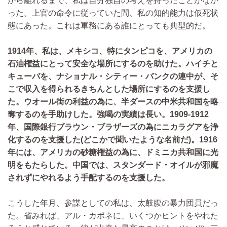
から離れるまで、私は自分独自の考えを持ったことがなか
った。上官の命令に従っていた間、私の知的能力は仮死状
態にあった。これは軍務にある誰にとっても典型的だ。
1914年、私は、メキシコ、特にタンピコを、アメリカの
石油権益にとって安全な場所にするのを助けた。ハイチと
キューバを、ナショナル・シティー・バンクの連中が、そ
こで収入を得られるきちんとした場所にするのを支援し
た。ウオール街の利益の為に、半ダースの中米共和国を略
奪するのを手助けした。強喝の実績は長い。1909-1912
年、国際銀行ブラウン・ブラザーズの為にニカラグアを浄
化するのを支援した(どこかで聞いたような名前だ)。1916
年には、アメリカの砂糖権益の為に、ドミニカ共和国に光
明をもたらした。中国では、スタンダード・オイルが邪魔
されずにやれるよう手配するのを支援した。
こうした年月、参謀としての私は、太鼓腹の暴力団員だっ
た。省みれば、アル・カポネに、いくつかヒントをやれた