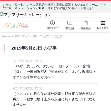
かつて愛されていた人気商品が復活！夏場に活躍するジェルクリーム「アク
アサーキュレーション」💖🏖️ 8月末までの購入でポイント還元も✨
もっと探す
初めての方
講演映像
取扱商品
Home
»
時事ブログ
»
2015年5月23日の記事
2015年5月23日
の記事
2015年5月23日 22:30
［嗚呼、悲しいではないか！ 他］ヌーランド窮地
（爆） 〜米国政府内で意見が対立、オバマ政権はネ
オコンを排除する方向へ〜
2015年5月23日 22:00
［マスコミに載らない海外記事］戦没将兵記念日は欺
瞞だ 〜戦争は地球上から永遠に無くさなければなり
ません〜