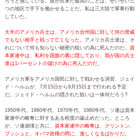
ろうと感じている。彼が出来た最高のことは、せいぜい三
つの地区で手下を働かせることだ。私は三大陸で軍事行動
していた。
大半のアメリカ兵士は、アメリカ合州国に対して何の脅威
でもない相手と戦って亡くなった。
アメリカ兵士達は、そ
れについて何も知らない秘密の狙いの為に死んだのだ。
資
本家連中は、私利を国旗の裏に隠しており、我が国の兵士
達は1パーセントの儲けの為に死んだのだ。
アメリカ軍をアメリカ国民に対して戦わせる演習、ジェイ
ド・ヘルムが、7月15日から9月15日まで行われる予定
だ。ジェイド・ヘルムの隠された狙いは一体何だろう?
1950年代、1960年代、1970年代、1980年代、ソ連は資本
家連中の略奪に対するある程度の歯止めだった。ところ
が、ソ連崩壊と共に、
資本家連中の略奪は、クリントン、
ブッシュと、オバマ政権の間に、激しくなるばかりだ。