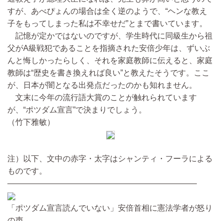
すが、あべぴょんの場合は全く逆のようで、“ヘンな教え
子をもってしまった私は不幸せだ”とまで書いています。
記憶が定かではないのですが、学生時代に同級生から祖
父がA級戦犯であることを指摘された安倍少年は、ずいぶ
んと悔しかったらしく、それを家庭教師に伝えると、家庭
教師は“歴史を書き換えれば良い”と教えたそうです。ここ
が、日本が闇となる出発点だったのかも知れません。
文末に今年の流行語大賞のことが触れられています
が、“ポツダム宣言”で決まりでしょう。
（竹下雅敏）
注）以下、文中の赤字・太字はシャンティ・フーラによる
ものです。
————————————————————————
「ポツダム宣言読んでいない」安倍首相に憲法学者が怒り
の声