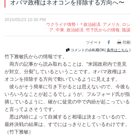
オバマ政権はネオコンを排除する方向へ〜
2015/05/23 10:30 PM
ウクライナ情勢
/
＊政治経済
,
アメリカ
,
ロシ
ア
,
中東
,
政治経済
,
竹下氏からの情報
,
陰謀
ツイート
Facebook
印刷
コメントのみ転載OK(
条件はこちら
)
竹下雅敏氏からの情報です。
両方の記事から読み取れることは、“米国政府内で意見
が対立、分裂”しているということです。オバマ政権はネ
オコンを排除する方向で動いているように見えます。
彼らがそう簡単に引き下がるとは思えないので、今後も
いろいろなことが起こるでしょうが、フルフォード氏が指
摘しているように、確かに徒党の中で内紛が起こっている
と言ってよさそうです。
悪は内紛によって自滅すると相場は決まっているので、
最終決戦の結果は、すでにはっきりとしているわけです。
（竹下雅敏）