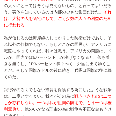
の人々にとってはそうは見えないもの、と言ってよいだろ
う。実体を知っているのは内部の少さな集団だけだ。
それ
は、大勢の人を犠牲にして、ごく少数の人々の利益のため
に行われる。
私が信じるのは海岸線のしっかりした防衛だけであり、そ
れ以外の何物でもない。もしどこかの国民が、アメリカに
戦闘にやってくれば、我々は戦う。アメリカの問題は、ド
ルが、国内では6パーセントしか稼げなくなると、落ち着
きを無くし、100パーセント稼ぐべく、外国に出てゆくこ
とだ。そして国旗がドルの後に続き、兵隊は国旗の後に続
くのだ。
銀行家のろくでもない投資を保護する為にしたような戦争
は、二度とするまい。我々がその為に
戦うべきものは二つ
しか存在しない。一つは我が祖国の防衛で、もう一つは権
利章典だ。
他のいかなる理由の為の戦争も不正な金もうけ
に過ぎない。