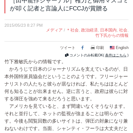
［田中龍作ジャーナル］権力と御用マスコミ
が叩く記者と言論人にFCCJが賞贈る
2015/05/23 8:27 PM
メディア
/
＊社会
,
政治経済
,
日本国内
,
社会
,
竹下氏からの情報
ツイート
Facebook
印刷
English
コメントのみ転載OK(
条件はこちら
)
竹下雅敏氏からの情報です。
かろうじて日本のジャーナリズムを支えているのが、日
本外国特派員協会だということのようです。フリージャー
ナリストの人たちと彼らが居なければ、私たちはほとんど
何も知ることが出来ません。逆に言うと、政府は彼らに対
する弾圧を強めて来るだろうと思います。
アメリカを見ていると、まず間違いなくそうなります。
それと並行して、ネットの監視が強まることは明らかで
す。今後も閲覧回数の多いサイトは、弾圧の対象になり兼
ねないわけです。当面、シャンティ・フーラは大丈夫だと