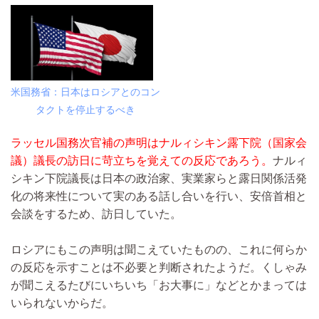
米国務省：日本はロシアとのコン
タクトを停止するべき
ラッセル国務次官補の声明はナルィシキン露下院（国家会
議）議長の訪日に苛立ちを覚えての反応であろう。
ナルィ
シキン下院議長は日本の政治家、実業家らと露日関係活発
化の将来性について実のある話し合いを行い、安倍首相と
会談をするため、訪日していた。
ロシアにもこの声明は聞こえていたものの、これに何らか
の反応を示すことは不必要と判断されたようだ。くしゃみ
が聞こえるたびにいちいち「お大事に」などとかまっては
いられないからだ。