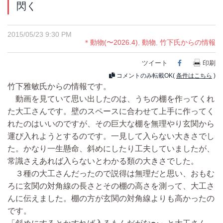
閃く
2015/05/23 9:30 PM
＊動物(〜2026.4)
,
動物
,
竹下氏からの情報
ツイート
Facebook
印刷
コメントのみ転載OK(
条件はこちら
)
竹下雅敏氏からの情報です。
動画を見ていて思い出したのは、うちの棚を作ってくれ
た大工さんです。壁のスペースに合わせて上手に作ってく
れたのはいいのですが、その巨大な棚を無理やり玄関から
運び入れようとするのです。一見して入らない大きさでし
た。かなり一生懸命、斜めにしたり工夫していましたが、
常識さえあれば入らないとわかる類の大きさでした。
３種の大工さんだったので説得は無理だと思い、おもむ
ろに玄関の対角線の長さとその棚の高さを測って、大工さ
んに伝えました。棚の方が玄関の対角線よりも高かったの
です。