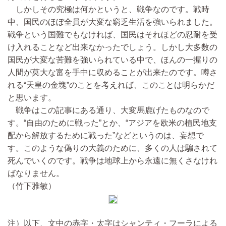
しかしその究極は何かというと、戦争なのです。戦時
中、国民のほぼ全員が大変な窮乏生活を強いられました。
戦争という国難でもなければ、国民はそれほどの忍耐を受
け入れることなど出来なかったでしょう。しかし大多数の
国民が大変な苦難を強いられている中で、ほんの一握りの
人間が莫大な富を手中に収めることが出来たのです。噂さ
れる“天皇の金塊”のことを考えれば、このことは明らかだ
と思います。
戦争はこの記事にある通り、大変馬鹿げたものなので
す。“自由のために戦った”とか、“アジアを欧米の植民地支
配から解放するために戦った”などというのは、妄想で
す。このような偽りの大義のために、多くの人は騙されて
死んでいくのです。戦争は地球上から永遠に無くさなけれ
ばなりません。
（竹下雅敏）
注）以下、文中の赤字・太字はシャンティ・フーラによる