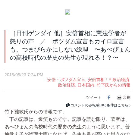
［日刊ゲンダイ 他］安倍首相に憲法学者が
怒りの声 ／ ポツダム宣言もカイロ宣言
も、つまびらかにしない総理 〜あべぴょん
の高校時代の歴史の先生が現れる！？〜
2015/05/23 7:24 PM
安倍・ポツダム宣言
,
安倍首相
/
＊政治経済
,
政治経済
,
日本国内
,
竹下氏からの情報
ツイート
Facebook
印刷
コメントのみ転載OK(
条件はこちら
)
竹下雅敏氏からの情報です。
下の記事は、爆笑ものです。記事を読む限り、著者は、
あべぴょんの高校時代の歴史の先生のように思います。普
通教え子が総理大臣になれば、先生も鼻が高いと思うので