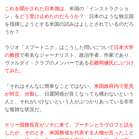
これを聞かされた日本側は、
米国の「インストラクショ
ン」を
どう受け止めたのだろうか？
日本のような独立国
を指揮しようとする米国の試みはよしとされているのだろ
うか？
ラジオ「スプートニク」はこうした問いについて
日本大学
の教授
で有名なジャーナリスト、政治学者、作家であり、
ヴァルダイ・クラブのメンバーである
石郷岡健氏にぶつけ
てみた。
「それはそんなに簡単なことではない。
米国政府内で意見
が対立、分裂
し、日露関係が良くなっても構わないという
人と、それがいけないという人がぶつかりあっている非常
な複雑な状況だ。
ケリー国務長官がソチに来て、プーチンとラヴロフと話を
したが、そのとき、米国務省を代表する人物が言ったこと