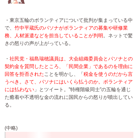
・東京五輪のボランティアについて批判が集まっている中
で、
竹中平蔵氏のパソナがボランティアの募集や研修業
務、人材派遣などを担当していることが判明
。ネットで驚
きの怒りの声が上がっている。
・
社民党・福島瑞穂議員は、大会組織委員会とパソナとの
契約金を質問したところ、「民間企業」であるのを理由に
回答を拒否された
ことを明かし、「
税金を使うのだから言
うべき。さて、パソナにはいくら払うのか。ボランティア
には払わない
」とツイート。”特権階級同士”の五輪を通じ
た癒着や不透明な金の流れに国民からの怒りが噴出してい
る。
(中略)