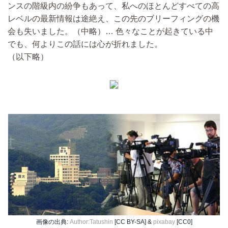
ンスの階級内の紛争もあって、私へのほとんどすべての高
レベルの最新情報は途絶え、この先のブリーフィングの機
会も失いました。
（中略）…
色々なことが起きている中
でも、何よりこの話には心が折れました。
（以下略）
画像の出典:
Author:Tatushin
[CC BY-SA] &
pixabay
[CC0]