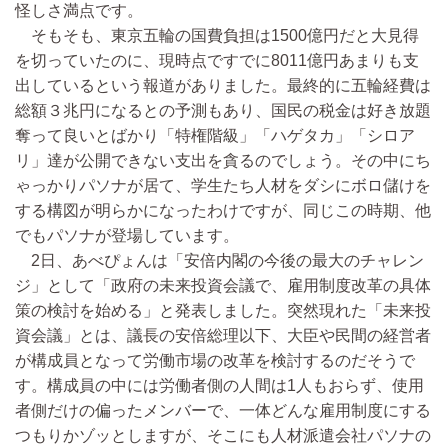
怪しさ満点です。
そもそも、東京五輪の国費負担は1500億円だと大見得
を切っていたのに、現時点ですでに8011億円あまりも支
出しているという報道がありました。最終的に五輪経費は
総額３兆円になるとの予測もあり、国民の税金は好き放題
奪って良いとばかり「特権階級」「ハゲタカ」「シロア
リ」達が公開できない支出を貪るのでしょう。その中にち
ゃっかりパソナが居て、学生たち人材をダシにボロ儲けを
する構図が明らかになったわけですが、同じこの時期、他
でもパソナが登場しています。
2日、あべぴょんは「安倍内閣の今後の最大のチャレン
ジ」として「政府の未来投資会議で、雇用制度改革の具体
策の検討を始める」と発表しました。突然現れた「未来投
資会議」とは、議長の安倍総理以下、大臣や民間の経営者
が構成員となって労働市場の改革を検討するのだそうで
す。構成員の中には労働者側の人間は1人もおらず、使用
者側だけの偏ったメンバーで、一体どんな雇用制度にする
つもりかゾッとしますが、そこにも人材派遣会社パソナの