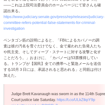
――これは上院司法委員会のホームページにて皆さんも確
認出来る。
https://www.judiciary.senate.gov/press/rep/releases/judiciary-
committee-refers-potential-false-statements-for-criminal-
investigation
ペンタゴン筋の説明によると、「FBIによるカバノーの調
査は彼の汚名を雪ぐだけでなく、金で雇われた告発人たち
や民主党、そしてディープ・ステートに対する攻撃と化す
ことだろう。」おまけに、「カバノーは53票獲得してい
る。トランプが【国民】全ての携帯へと緊急メールを送信
する10月３日には、承認されると思われる」と同筋は付け
加えた。
Judge Brett Kavanaugh was sworn in as the 114th Supr
Court justice late Saturday.
https://t.co/ULkZtkpY9p