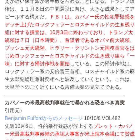
えが近い保守派が過半数を占めることになる。トランプ政
権は、１１月６日の中間選挙に向け、大きな成果としてア
ピールする構えだ。
ＦＢＩは、カバノー氏の性犯罪疑惑を
デッチ上げたロックフェラーとロスチャイルドの生き残り
組に対する捜査は、10月3日に終わっており、トランプ大
統領は７日（日本時間）、首謀者であるオバマ前大統領、
ブッシュ元大統領、ヒラリー・クリントン元国務長官をは
じめロックフェラーとロスチャイルドの生き残り組ら「一
味」に対する掃討作戦を開始
している。この掃討作戦は、
ロックフェラー系の安倍晋三首相、ロスチャイルド系の麻
生太郎副総理兼財務相へと波及していくという。これは、
天皇陛下のごく近くにいる吉備太秦の見立てである。
————————————————————————
カバノーの米最高裁判事就任で暴かれる恐るべき真実
引用元）
Benjamin Fulfordからのメッセージ
18/10/8
VOL482
先週10月6日、性的暴行疑惑が浮上する
ブレット・カバノ
ー米最高裁判事候補の承認人事案が米上院本会議にて賛成