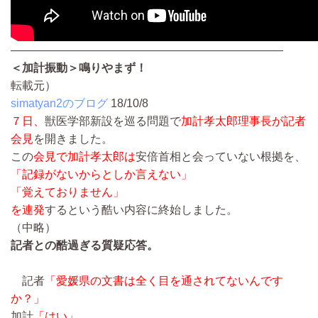
————————————————————————
＜加計振動＞鳴りやまず！
転載元）
simatyan2のブログ
18/10/8
７日、
獣医学部新設を巡る問題で
加計孝太郎理事長が記者
会見
を開きました。
この
会見で加計孝太郎は
安倍首相と会っていない根拠を、
「記録がないからとしか言えない」
「覚えておりません」
を連発
するという酷い内容に終始しました。
（中略）
記者との酷過ぎる質疑応答。
記者
「愛媛県の文書は全く目を通されてないんです
か？」
加計
「はい」