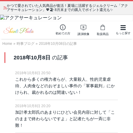
かつて愛されていた人気商品が復活！夏場に活躍するジェルクリーム「アク
アサーキュレーション」💖🏖️ 8月末までの購入でポイント還元も✨
もっと探す
初めての方
講演映像
取扱商品
Home
»
時事ブログ
»
2018年10月08日の記事
2018年10月8日
の記事
2018年10月8日 20:50
これから多くの権力者らが、大量殺人、性的児童虐
待、人肉食などのおぞましい事件の「軍事裁判」にか
けられ、裁かれるのは間違いない！
2018年10月8日 20:20
加計孝太郎氏のあまりにひどい会見内容に対して「こ
のままで終わらないですよ」と記者たちが一斉に非
難！