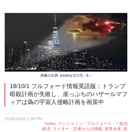
画像の出典: pixabay [CC0]
1
&
2
18/10/1 フルフォード情報英語版：トランプ
暗殺計画が失敗し、崖っぷちのハザールマフ
ィアは偽の宇宙人侵略計画を画策中
2018/10/08 1:00 PM
Yutika
,
ベンジャミン・フルフォード
/
＊政治
経済
,
ライター・読者からの情報
,
世界全体
,
政