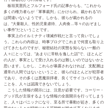
板垣英憲氏とフルフォード氏の記事からも、“これから
多くの権力者らが「軍事裁判」にかけられ、裁かれる”の
は間違いないようです。しかも、彼らが裁かれるの
は、“大量殺人、性的児童虐待、人肉食…等々のおぞまし
い事件”だということです。
事実上のイルミナティ壊滅作戦だと言って良いでしょ
う。これらの内容は、時事ブログでこれまで何度も取り上
げてきたものですが、秘密結社の実態を知らない一般の
人々にとっては、“あまりに常軌を逸した話”で、ほとんど
の人が、事実として受け入れるのは難しいのではないかと
思います。しかし、これらが暴露されなければ、支配層は
通常の人間ではないということ、彼らのほとんどが犯罪者
であり、その多くは悪魔崇拝者、良くてサイコパスである
ことを、人々は認識できないでしょう。
こうした情報の開示には、注意が必要です。コーリー・
グッド氏が主張するような情報の全面開示を行ってしまう
と、人々はパニックになり、至る所で暴動が起き、多くの