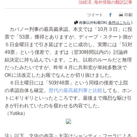
治経済
,
海外情報の翻訳記事
ツイート
Facebook
印刷
画像以外転載OK(
条件はこちら
)
カバノー判事の最高裁承認、本文では「10月３日」に投
票で「53票」獲得とありますが、ディープ・ステート側が
５日金曜日まで引き延ばすことに成功し、実際には「51対
49票」という僅差で、まずは（翌30時間以内の）討論終
結決定に持ち込んでいます。これ、以前のルールだと無理
だったみたいですが、昨年４月に共和党が単純多数決で
OKに法改正したお蔭でなんとか切り抜けました。
６日土曜日には「50対48票」という同様の僅差で上院
の承認自体も確定。
歴代の最高裁判事と比較
しても、ホン
トにギリギリといったところです。最後まで熾烈な駆け引
きが行われていたのを窺わせる内容でした。
（Yutika）
注）以下、文中の赤字・太字はシャンティ・フーラによる