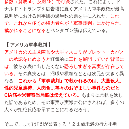
多数（賛成50、反対48）で可決
された。これにより、ド
ナルド・トランプを広告塔に置くアメリカ軍事政権が最高
裁判所における判事団の過半数の票を手に入れた。
これ
で、これから多くの権力者らが「軍事裁判」にかけられ、
裁かれることになる
とペンタゴン筋は伝えている。
【 アメリカ軍事裁判 】
アメリカの民主党陣営や大手マスコミがブレット・カバノ
ーの承認を止めようと
狂気的に
工作を展開していた背景に
は、
彼らが表に出したくない
恐ろしすぎる真実が存在して
いる。
その真実とは、汚職や横領などとは次元が大きく異
なる。
これから「軍事裁判」で裁かれるのは、大量殺人、
性的児童虐待、人肉食…等々
のおぞましい事件なのだと
CIA筋や米警察当局筋は伝えている。
あまりに常軌を逸し
た話であるため、その事実が実際に公にされれば、多くの
人々が拒絶反応を示すことになるだろう。
そこで、まずはFBIが公表する「２１歳未満の行方不明