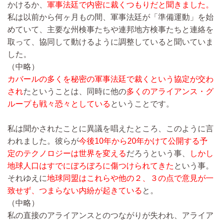
かけるか、
軍事法廷で内密に裁くつもりだと聞きました。
私は以前から何ヶ月もの間、軍事法廷が「準備運動」を始
めていて、主要な州検事たちや連邦地方検事たちと連絡を
取って、協同して動けるように調整していると聞いていま
した。
（中略）
カバールの多くを秘密の軍事法廷で裁くという協定が交わ
され
たということは、同時に他の
多くのアライアンス・グ
ループも戦々恐々としている
ということです。
私は聞かされたことに異議を唱えたところ、このように言
われました。彼らが
今後10年から20年かけて公開する予
定のテクノロジーは世界を変える
だろうという事、
しかし
地球人口はすでにぼろぼろに傷つけられてきた
という事。
それゆえに
地球同盟はこれらや他の２、３の点で意見が一
致せず、つまらない内紛が起きている
と。
（中略）
私の直接のアライアンスとのつながりが失われ、アライア