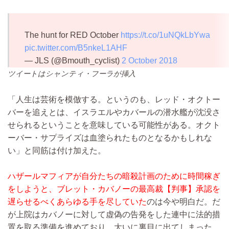
The hunt for RED October
https://t.co/1uNQkLbYwa
pic.twitter.com/B5nkeL1AHF
— JLS (@Bmouth_cyclist)
2 October 2018
ツイートはシャンティ・フーラが挿入
「人生は芸術を模倣する。というのも、レッド・オクトー
バーを追えとは、イスラエルやカバールの潜水艦が沈没さ
せられるということを意味している可能性がある。オクト
ーバー・サプライズは血塗られたものとなるかもしれな
い」と同筋は付け加えた。
ハザールマフィアが自分たちの暗殺計画のために時間稼ぎ
をしようと、ブレット・カバノーの最高裁【判事】承認を
遅らせるべくあらゆる手を尽していた
のは今や明白だ。だ
が上院はカバノーに対して虚偽の告発をした連中に法的措
置を取る準備を進めており、大いに裏目に出てしまった