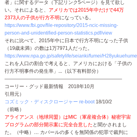
者」に関するデータ（下記リンク5ページ）を見て欲し
い。それによると、
アメリカでは2015年中だけで44万
2373人の子供が行方不明
になっている。
https://www.fbi.gov/file-repository/2015-ncic-missing-
person-and-unidentified-person-statistics.pdf/view
それに比べて、2015年中に日本で行方不明になった子供
（19歳未満）の数は1万7971人だった。
https://www.npa.go.jp/safetylife/seianki/fumei/H28yukuehume
これを人口の割合で考えると、アメリカにおける「子供の
行方不明事件の発生率」
...（以下有料部分）
————————————————————————
コーリー・グッド最新情報 2018年10月
引用元）
コズミック・ディスクロージャー re-boot
18/10/2
（前略）
アライアンス（地球同盟）はMIC（軍産複合体）秘密宇宙
プログラムの部分開示案に完全合意した
と聞かされまし
た。
（中略）…
カバールの多くを無関係の犯罪で裁判に