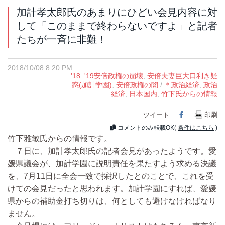
加計孝太郎氏のあまりにひどい会見内容に対
して「このままで終わらないですよ」と記者
たちが一斉に非難！
2018/10/08 8:20 PM
'18−'19安倍政権の崩壊
,
安倍夫妻巨大口利き疑
惑(加計学園)
,
安倍政権の闇
/
＊政治経済
,
政治
経済
,
日本国内
,
竹下氏からの情報
ツイート
Facebook
印刷
コメントのみ転載OK(
条件はこちら
)
竹下雅敏氏からの情報です。
７日に、加計孝太郎氏の記者会見があったようです。愛
媛県議会が、加計学園に説明責任を果たすよう求める決議
を、7月11日に全会一致で採択したとのことで、これを受
けての会見だったと思われます。加計学園にすれば、愛媛
県からの補助金打ち切りは、何としても避けなければなり
ません。