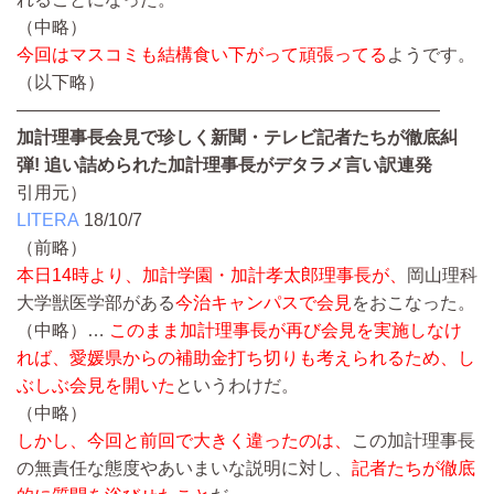
（中略）
今回はマスコミも結構食い下がって頑張ってる
ようです。
（以下略）
————————————————————————
加計理事長会見で珍しく新聞・テレビ記者たちが徹底糾
弾! 追い詰められた加計理事長がデタラメ言い訳連発
引用元）
LITERA
18/10/7
（前略）
本日14時より、加計学園・加計孝太郎理事長が、
岡山理科
大学獣医学部がある
今治キャンパスで会見
をおこなった。
（中略）…
このまま加計理事長が再び会見を実施しなけ
れば、愛媛県からの補助金打ち切りも考えられるため、し
ぶしぶ会見を開いた
というわけだ。
（中略）
しかし、今回と前回で大きく違ったのは、
この加計理事長
の無責任な態度やあいまいな説明に対し、
記者たちが徹底