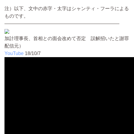
注）以下、文中の赤字・太字はシャンティ・フーラによる
ものです。
————————————————————————
加計理事長、首相との面会改めて否定 誤解招いたと謝罪
配信元）
YouTube
18/10/7