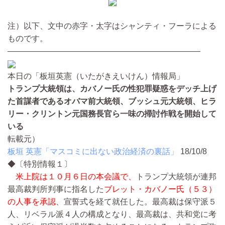
注）以下、文中の赤字・太字はシャンティ・フーラによる
ものです。
————————————————————————
本日の「板垣英憲（いたがきえいけん）情報局」
トランプ大統領は、カバノー氏の性犯罪疑惑をデッチ上げ
た首謀者であるオバマ前大統領、ブッシュ元大統領、ヒラ
リー・クリントン元国務長官ら一味の掃討作戦を開始して
いる
転載元）
板垣 英憲「マスコミに出ない政治経済の裏話」
18/10/8
◆〔特別情報１〕
米上院は１０月６日の本会議で、
トランプ大統領が連邦
最高裁判所判事に指名した
ブレット・カバノー氏（５３）
の人事を承認
、宣誓式を経て就任した。最高裁は保守派５
人、リベラル派４人の構成となり、最高裁は、共和党に考