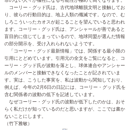
罪のない人々が犠牲になる可能性が極めて高くなります。
コーリー・グッド氏は、古代地球離脱文明と接触してお
り、彼らの行動目的は、地上人類の殲滅です。なので、む
しろこういったカオスが起こることを望んでいると思われ
ます。コーリー・グッド氏は、アンシャールが善であると
盲目的に信じてしまっているので、地球同盟が選んだ情報
の部分開示を、受け入れられないようです。
「コーリー・グッド最新情報」では、関係する最小限の
引用にとどめています。引用元の全文をご覧になると、コ
ーリー・グッド氏が波動を落とし、球体連合やアンシャー
ルのメンバーと接触できなくなったことが記されていま
す。実は、こうした事実を、私は波動から関知しており、
例えば、今年の2月6日の日記には、コーリー・グッド氏を
含む関係者の波動の低下を記述しています。
なぜコーリー・グッド氏の波動が低下したのかは、おそ
らく私だけが知っているのだと思いますが、ここでは書か
ないことにします。
（竹下雅敏）