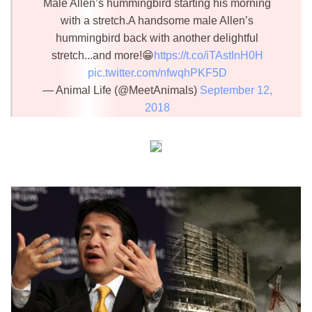
Male Allen’s hummingbird starting his morning
with a stretch.A handsome male Allen’s
hummingbird back with another delightful
stretch...and more!😁
https://t.co/iTAstInH0H
pic.twitter.com/nfwqhPKF5D
— Animal Life (@MeetAnimals)
September 12,
2018