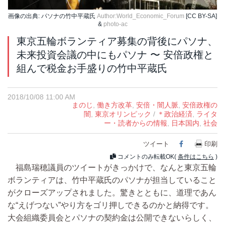
画像の出典: パソナの竹中平蔵氏
Author:World_Economic_Forum
[CC BY-SA]
&
photo-ac
東京五輪ボランティア募集の背後にパソナ、
未来投資会議の中にもパソナ 〜 安倍政権と
組んで税金お手盛りの竹中平蔵氏
2018/10/08 11:00 AM
まのじ
,
働き方改革
,
安倍・闇人脈
,
安倍政権の
闇
,
東京オリンピック
/
＊政治経済
,
ライタ
ー・読者からの情報
,
日本国内
,
社会
ツイート
Facebook
印刷
コメントのみ転載OK(
条件はこちら
)
福島瑞穂議員のツイートがきっかけで、なんと東京五輪
ボランティアは、竹中平蔵氏のパソナが担当していること
がクローズアップされました。驚きとともに、道理であん
な“えげつない”やり方をゴリ押しできるのかと納得です。
大会組織委員会とパソナの契約金は公開できないらしく、