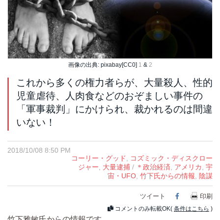
画像の出典: pixabay[CC0]
1
&
2
これから多くの権力者らが、大量殺人、性的
児童虐待、人肉食などのおぞましい事件の
「軍事裁判」にかけられ、裁かれるのは間違
いない！
2018/10/08 8:50 PM
コーリー・グッド
,
コズミック・ディスクロー
ジャー
,
大量逮捕
/
＊政治経済
,
アメリカ
,
宇
宙・UFO
,
竹下氏からの情報
,
陰謀
ツイート
Facebook
印刷
コメントのみ転載OK(
条件はこちら
)
竹下雅敏氏からの情報です。