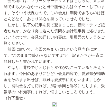
会見場には、フリージャーナリストはもちろん、東京新
聞ですら入れなかったと田中龍作さんはツイートしていま
す。そういう状況なので、この会見に期待できるものはほ
とんどなく、あまり関心を持っていませんでした。
しかし、以下の記事を見て驚きました。新聞・テレビ記
者たちが、かなり突っ込んだ質問を加計理事長に浴びせた
というのです。会見の詳しい内容は、引用元のリテラをご
覧ください。
前回に続いて、今回のあまりにひどい会見内容に対し
て、“このままで終わらないですよ”と、記者たちが一斉に
非難したと書かれています。
やはり、背後でじわじわと変化が起こっていると考えら
れます。今回のあまりにひどい会見内容で、愛媛県が補助
金をそのまま出せば、非難は愛媛県に向かいます。しか
し、補助金を打ち切れば、加計学園と訴訟になります。愛
媛県の中村知事にすれば、悩ましいところでしょう。
（竹下雅敏）