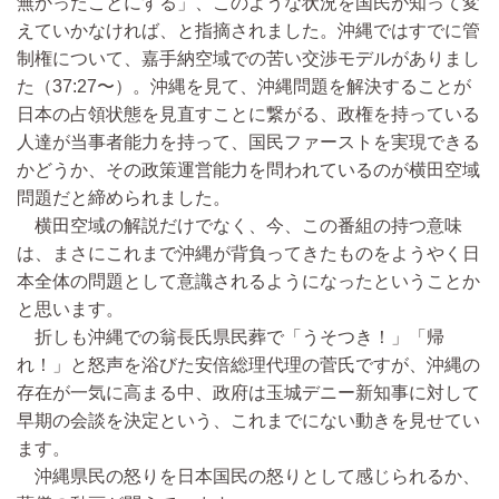
無かったことにする」、このような状況を国民が知って変
えていかなければ、と指摘されました。沖縄ではすでに管
制権について、嘉手納空域での苦い交渉モデルがありまし
た（37:27〜）。沖縄を見て、沖縄問題を解決することが
日本の占領状態を見直すことに繋がる、政権を持っている
人達が当事者能力を持って、国民ファーストを実現できる
かどうか、その政策運営能力を問われているのが横田空域
問題だと締められました。
横田空域の解説だけでなく、今、この番組の持つ意味
は、まさにこれまで沖縄が背負ってきたものをようやく日
本全体の問題として意識されるようになったということか
と思います。
折しも沖縄での翁長氏県民葬で「うそつき！」「帰
れ！」と怒声を浴びた安倍総理代理の菅氏ですが、沖縄の
存在が一気に高まる中、政府は玉城デニー新知事に対して
早期の会談を決定という、これまでにない動きを見せてい
ます。
沖縄県民の怒りを日本国民の怒りとして感じられるか、