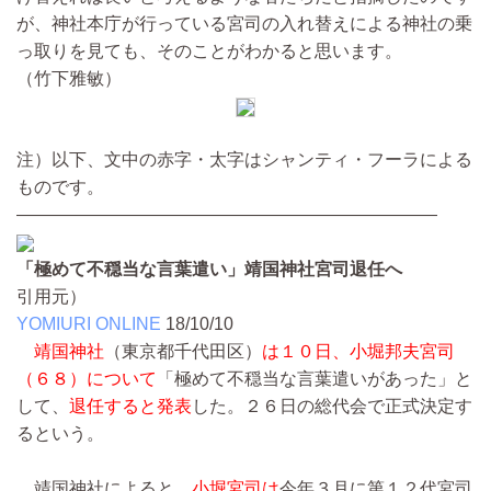
が、神社本庁が行っている宮司の入れ替えによる神社の乗
っ取りを見ても、そのことがわかると思います。
（竹下雅敏）
注）以下、文中の赤字・太字はシャンティ・フーラによる
ものです。
————————————————————————
「極めて不穏当な言葉遣い」靖国神社宮司退任へ
引用元）
YOMIURI ONLINE
18/10/10
靖国神社
（東京都千代田区）
は１０日、小堀邦夫宮司
（６８）について
「極めて不穏当な言葉遣いがあった」と
して、
退任すると発表
した。２６日の総代会で正式決定す
るという。
靖国神社によると、
小堀宮司は
今年３月に第１２代宮司