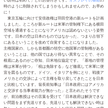
い説明は初めて」とのお墨付きです。
オスプレイの番組
の
時のように削除されてしまうかもしれませんので、お早め
に！
東京五輪に向けて安倍政権は羽田空港の新ルートを計画
しました。ところが新ルートは米軍の管制権下にある横田
空域を通過することになりアメリカは認めないという姿勢
です。日本の空は日本のものではなかった、つまり占領下
にあるということを改めて自覚することになりました。
主権国家の、しかも首都圏の領空に他国軍の管制権がある
ということは、他の国ではあり得ない異常なことで、その
根底にあるのがご存知、日米地位協定です。「基地の管理
権は米軍が持つ」「税は免除する」など徹底して米軍に便
宜を図るものです。ドイツ、イタリアを例にとり、戦後ア
メリカとの交渉によって主権を取り戻してきたことを日本
と比較しています。翁長前知事は「日本政府にはアメリカ
と交渉する当事者能力が無かった」と言われたそうです
が、前泊教授はその言葉を受けて「日本政府は解決できな
い問題をまず先送りする、先送りしても解決できない時は