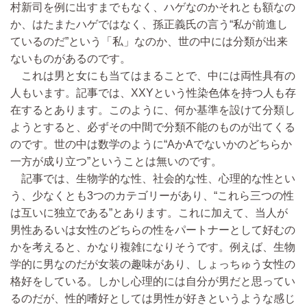
村新司を例に出すまでもなく、ハゲなのかそれとも額なの
か、はたまたハゲではなく、孫正義氏の言う“私が前進し
ているのだ”という「私」なのか、世の中には分類が出来
ないものがあるのです。
これは男と女にも当てはまることで、中には両性具有の
人もいます。記事では、XXYという性染色体を持つ人も存
在するとあります。このように、何か基準を設けて分類し
ようとすると、必ずその中間で分類不能のものが出てくる
のです。世の中は数学のように“AかAでないかのどちらか
一方が成り立つ”ということは無いのです。
記事では、生物学的な性、社会的な性、心理的な性とい
う、少なくとも3つのカテゴリーがあり、“これら三つの性
は互いに独立である”とあります。これに加えて、当人が
男性あるいは女性のどちらの性をパートナーとして好むの
かを考えると、かなり複雑になりそうです。例えば、生物
学的に男なのだが女装の趣味があり、しょっちゅう女性の
格好をしている。しかし心理的には自分が男だと思ってい
るのだが、性的嗜好としては男性が好きというような感じ