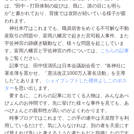
は、“田中－打田体制の綻びは、既に、誰の目にも明ら
か”と書かれており、背後では攻防が続いている様子が窺
われます。
神社本庁はこれまでも、職員宿舎をめぐる不可解な不動
産取引の問題や、富岡八幡宮で起きた宮司殺人事件、また
宇佐神宮の跡継ぎ騒動など、様々な問題を起こしていま
す。富岡八幡宮と宇佐神宮の件については、
こちらの記事
をご覧ください。
記事では、田中恆清氏は日本会議副会長で、“各神社に
署名簿を置かせ、「憲法改正1000万人署名活動」を主導
した”とあります。
シェイプシフトした櫻井よしこのポス
ター
を思い出します。
要するに、これらの記事に出てくる人物は、みんなあべ
ぴょんのお仲間です。先に挙げた様々な事件を見ても、あ
べぴょんとの親和性が高いのがよくわかります。
時事ブログではこれまで、この手の連中は天皇陛下を利
用しているだけで、気に入らなければ、別の者を天皇にす
げ替えれば良いと考えるような者たちだと指摘したのです