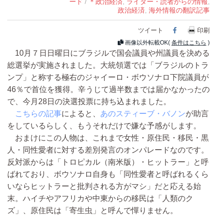
ード
/
＊政治経済
,
ライター・読者からの情報
,
政治経済
,
海外情報の翻訳記事
ツイート
Facebook
印刷
画像以外転載OK(
条件はこちら
)
10月７日日曜日にブラジルで国会議員や州議員を決める
総選挙が実施されました。大統領選では「ブラジルのトラ
ンプ」と称する極右のジャイーロ・ボウソナロ下院議員が
46％で首位を獲得。辛うじて過半数までは届かなかったの
で、今月28日の決選投票に持ち込まれました。
こちらの記事
によると、
あのスティーブ・バノン
が助言
をしているらしく、もうそれだけで嫌な予感がします。
おまけにこの人物は、これまで女性・原住民・移民・黒
人・同性愛者に対する差別発言のオンパレードなのです。
反対派からは「トロピカル（南米版）・ヒットラー」と呼
ばれており、ボウソナロ自身も「同性愛者と呼ばれるくら
いならヒットラーと批判される方がマシ」だと応える始
末。ハイチやアフリカや中東からの移民は「人類のク
ズ」、原住民は「寄生虫」と呼んで憚りません。