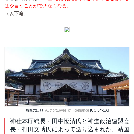
はや言うことができなくなる。
（以下略）
画像の出典:
Author:Lover_of_Romance
[CC BY-SA]
神社本庁総長・田中恆清氏と神道政治連盟会
長・打田文博氏によって送り込まれた、靖国