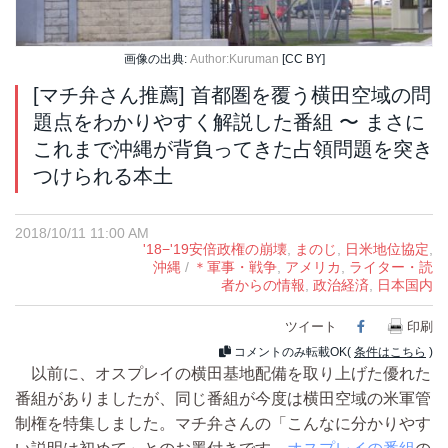
画像の出典:
Author:Kuruman
[CC BY]
[マチ弁さん推薦] 首都圏を覆う横田空域の問
題点をわかりやすく解説した番組 〜 まさに
これまで沖縄が背負ってきた占領問題を突き
つけられる本土
2018/10/11 11:00 AM
'18−'19安倍政権の崩壊
,
まのじ
,
日米地位協定
,
沖縄
/
＊軍事・戦争
,
アメリカ
,
ライター・読
者からの情報
,
政治経済
,
日本国内
ツイート
Facebook
印刷
コメントのみ転載OK(
条件はこちら
)
以前に、オスプレイの横田基地配備を取り上げた優れた
番組がありましたが、同じ番組が今度は横田空域の米軍管
制権を特集しました。マチ弁さんの「こんなに分かりやす