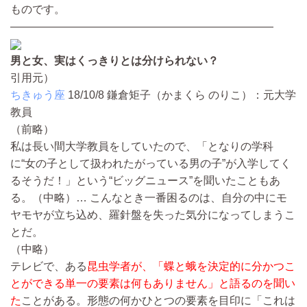
ものです。
————————————————————————
男と女、実はくっきりとは分けられない？
引用元）
ちきゅう座
18/10/8
鎌倉矩子（かまくら のりこ）：元大学
教員
（前略）
私は長い間大学教員をしていたので、「となりの学科
に“女の子として扱われたがっている男の子”が入学してく
るそうだ！」という“ビッグニュース”を聞いたこともあ
る。
（中略）…
こんなとき一番困るのは、自分の中にモ
ヤモヤが立ち込め、羅針盤を失った気分になってしまうこ
とだ。
（中略）
テレビで、ある
昆虫学者が、「蝶と蛾を決定的に分かつこ
とができる単一の要素は何もありません」と語るのを聞い
た
ことがある。形態の何かひとつの要素を目印に「これは