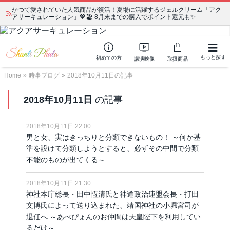
かつて愛されていた人気商品が復活！夏場に活躍するジェルクリーム「アク
アサーキュレーション」💖🏖️ 8月末までの購入でポイント還元も✨
もっと探す
初めての方
講演映像
取扱商品
Home
»
時事ブログ
»
2018年10月11日の記事
2018年10月11日
の記事
2018年10月11日 22:00
男と女、実はきっちりと分類できないもの！ ～何か基
準を設けて分類しようとすると、必ずその中間で分類
不能のものが出てくる～
2018年10月11日 21:30
神社本庁総長・田中恆清氏と神道政治連盟会長・打田
文博氏によって送り込まれた、靖国神社の小堀宮司が
退任へ ～あべぴょんのお仲間は天皇陛下を利用してい
るだけ～