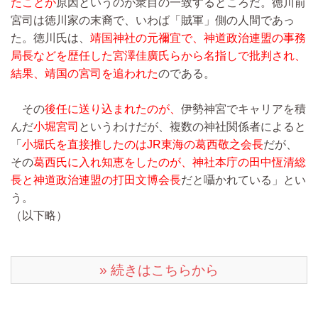
たことが
原因というのが衆目の一致するところだ。徳川前
宮司は徳川家の末裔で、いわば「賊軍」側の人間であっ
た。徳川氏は、
靖国神社の元禰宜で、神道政治連盟の事務
局長などを歴任した宮澤佳廣氏らから名指しで批判され、
結果、靖国の宮司を追われた
のである。
その
後任に送り込まれたのが、
伊勢神宮でキャリアを積
んだ
小堀宮司
というわけだが、複数の神社関係者によると
「
小堀氏を直接推したのはJR東海の葛西敬之会長
だが、
その
葛西氏に入れ知恵をしたのが、神社本庁の田中恆清総
長と神道政治連盟の打田文博会長
だと囁かれている」とい
う。
（以下略）
» 続きはこちらから