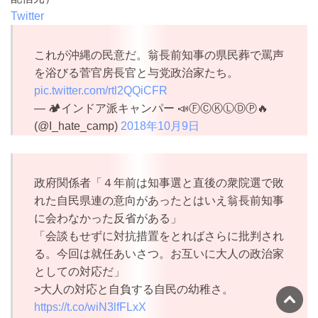
Twitter
これが沖縄の民意だ。翁長前知事の県民葬で罵声
を浴びる菅官房長官と与党政治家たち。
pic.twitter.com/rtl2QQiCFR
— 🏕インドア派キャンパー 📣ⒻⒸⓀⓁⒹⓅ🔥
(@I_hate_camp)
2018年10月9日
政府関係者「４年前は知事選と直後の衆院選で敗
れた自民県連の意向があったとはいえ翁長前知事
に会わなかった反省がある」
「会談もせずに対抗措置をとればさらに批判され
る。今回は就任あいさつ。お互いに大人の政治家
としての対応だ」
>大人の対応と自負する自民の幼稚さ。
https://t.co/wiN3lfFLxX