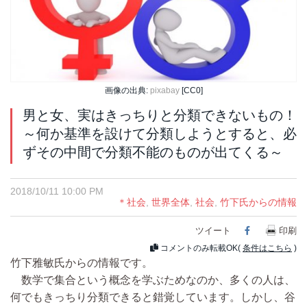
画像の出典:
pixabay
[CC0]
男と女、実はきっちりと分類できないもの！
～何か基準を設けて分類しようとすると、必
ずその中間で分類不能のものが出てくる～
2018/10/11 10:00 PM
＊社会
,
世界全体
,
社会
,
竹下氏からの情報
ツイート
Facebook
印刷
コメントのみ転載OK(
条件はこちら
)
竹下雅敏氏からの情報です。
数学で集合という概念を学ぶためなのか、多くの人は、
何でもきっちり分類できると錯覚しています。しかし、谷