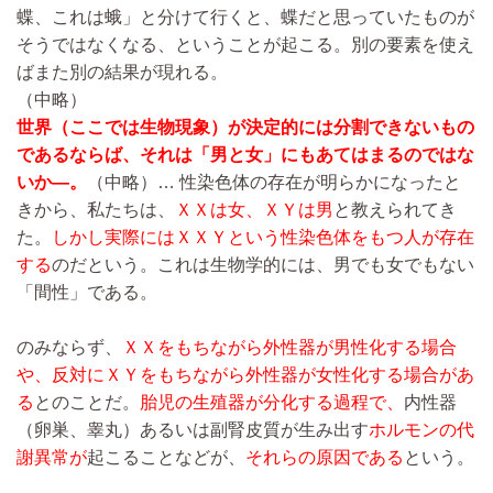
蝶、これは蛾」と分けて行くと、蝶だと思っていたものが
そうではなくなる、ということが起こる。別の要素を使え
ばまた別の結果が現れる。
（中略）
世界（ここでは生物現象）が決定的には分割できないもの
であるならば、それは「男と女」にもあてはまるのではな
いか―。
（中略）…
性染色体の存在が明らかになったと
きから、私たちは、
ＸＸは女、ＸＹは男
と教えられてき
た。
しかし実際にはＸＸＹという性染色体をもつ人が存在
する
のだという。これは生物学的には、男でも女でもない
「間性」である。
のみならず、
ＸＸをもちながら外性器が男性化する場合
や、反対にＸＹをもちながら外性器が女性化する場合があ
る
とのことだ。
胎児の生殖器が分化する過程で、
内性器
（卵巣、睾丸）あるいは副腎皮質が生み出す
ホルモンの代
謝異常が
起こることなどが、
それらの原因である
という。