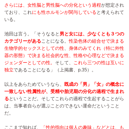
さらには、女性脳と男性脳への分化という過程
が想定され
ており、これ
にも性ホルモンが関与している
と考えられて
いる。
池田は言う。「そうなると
男と女には、少なくとも３つの
カテゴリーがある
ことになる。
性染色体の組合せで決まる
生物学的セックスとしての性
、
身体のみてくれ（特に外性
器の形態）で決まる社会的な性、性格や心理などで決まる
ジェンダーとしての性。
そして、
これら三つの性は互いに
独立
であることになる」（上掲書、p.35）。
以上をあらためていうなら、
既成の「男」「女」の概念に
一致しない性属性が、受精や胎児期の分化の過程で生まれ
る
ということだ。そしてこれらの過程で生起することがら
は、当事者自らが選ぶことのできない運命だということ
だ。
ここまで知れば、
「性的指向は個人の趣味」などとは、も