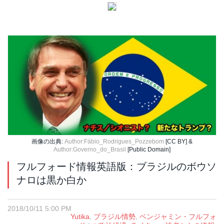
画像の出典:
Author:Fábio_Rodrigues_Pozzebom
[CC BY] &
Author:Governo_do_Brasil
[Public Domain]
フルフォード情報英語版：ブラジルのボウソ
ナロは黒か白か
2018/10/11 5:00 PM
Yutika
,
ブラジル情勢
,
ベンジャミン・フルフォ