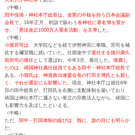
（中略）
田中恆清・神社本庁総長は、改憲の中核を担う日本会議副
会長
で、16年正月、初詣で賑わう
各神社に署名簿を置か
せ、「憲法改正1000万人署名活動」を主導
した。
（中略）
小堀宮司は、
大学院などを経て伊勢神宮に奉職。宮司を補
佐する禰宜職に就いていた。任期途中で
退任する徳川康久
前宮司の後任
として選ばれ、今年3月、着任した。
推薦し
たのは、靖国神社責任役員でもある田中・神社本庁総長
で
ある。
小堀氏は、神道政治連盟会長の打田文博氏とも親し
く、それが選定にも影響した。
現在、神社本庁は就任8年
目の田中総長が、打田氏を右腕に支配体制を築いており、
靖国は神社本庁に属さない単立の宗教法人ながら、靖国に
も影響力を及ぼしたといえる。
（中略）
ただ、
田中－打田体制の綻びは、既に、誰の目にも明らか
だ。