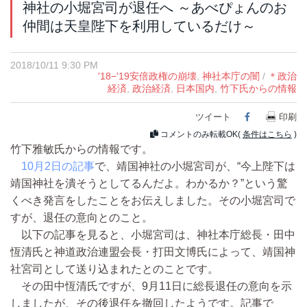
神社の小堀宮司が退任へ ～あべぴょんのお
仲間は天皇陛下を利用しているだけ～
2018/10/11 9:30 PM
'18−'19安倍政権の崩壊
,
神社本庁の闇
/
＊政治
経済
,
政治経済
,
日本国内
,
竹下氏からの情報
ツイート
Facebook
印刷
コメントのみ転載OK(
条件はこちら
)
竹下雅敏氏からの情報です。
10月2日の記事
で、靖国神社の小堀宮司が、“今上陛下は
靖国神社を潰そうとしてるんだよ。わかるか？”という驚
くべき発言をしたことをお伝えしました。その小堀宮司で
すが、退任の意向とのこと。
以下の記事を見ると、小堀宮司は、神社本庁総長・田中
恆清氏と神道政治連盟会長・打田文博氏によって、靖国神
社宮司として送り込まれたとのことです。
その田中恆清氏ですが、9月11日に総長退任の意向を示
しましたが、その後退任を撤回したようです。記事で