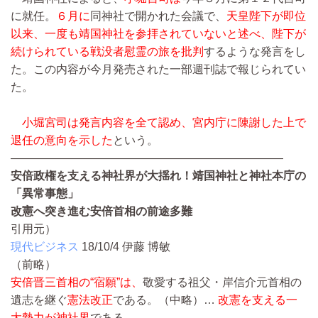
に就任。
６月に
同神社で開かれた会議で、
天皇陛下が即位
以来、一度も靖国神社を参拝されていないと述べ、陛下が
続けられている戦没者慰霊の旅を批判
するような発言をし
た。この内容が今月発売された一部週刊誌で報じられてい
た。
小堀宮司は発言内容を全て認め、宮内庁に陳謝した上で
退任の意向を示した
という。
————————————————————————
安倍政権を支える神社界が大揺れ！靖国神社と神社本庁の
「異常事態」
改憲へ突き進む安倍首相の前途多難
引用元）
現代ビジネス
18/10/4
伊藤 博敏
（前略）
安倍晋三首相の“宿願”は、
敬愛する祖父・岸信介元首相の
遺志を継ぐ
憲法改正
である。
（中略）…
改憲を支える一
大勢力が神社界
である。