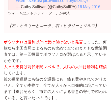
#BernieOrBust
pic.twitter.com/bryMtztLQY
— Cathy Sullivan (@CathySullPA)
16 May 2016
ツイートはシャンティ・フーラが挿入
【左：ヒラリーとルーラ、右：ヒラリーとジルマ】
ボウソナロは勝利以外は受け付けないと発言
しました。何
故なら米国当局によるものも含めて全てのまともな世論調
査では、第一回投票でボウソナロが選ばれると示している
からです。
人々の支持は前代未聞レベルで、人民の大半は勝利を確信
しています。
彼の選挙運動にも彼の交通費にも一銭も費やされておりま
せん。全てが本物で、全てが人々から自発的に起こってい
ます【※おそらく「市井の人々による善意の寄付で賄われ
ている」と言いたいのでは】。