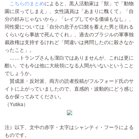
こちらのまとめ
によると、黒人活動家は「獣」で「動物
園に戻ってしまえ」、女性議員は「あまりに醜くて」「自
分の好みじゃないから」「レイプしてやる価値もなし」、
同性愛については「自分の息子が口髭を蓄えた男と現れる
くらいなら事故で死んでくれ」、過去のブラジルの軍事独
裁政権は支持するけれど「間違いは拷問したのに殺さなか
ったこと」。
……トランプさんも潔白ではありませんが、これは更に
酷い。でも今は他に大統領になる人間がいないということ
でしょうか。
賛成派・反対派、両方の読者投稿がフルフォード氏のサ
イトに上がっていましたので、直感的・波動的にどう感じ
るか探ってみてください。
（Yutika）
注）以下、文中の赤字・太字はシャンティ・フーラによる
ものです。