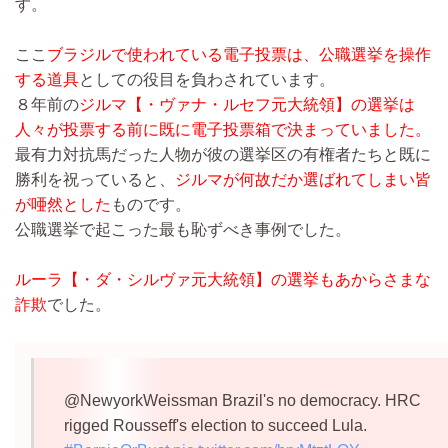
す。
ここ
ブラジルで使われている電子投票は、公職選挙を操作
する道具
としての役目を負わされています。
８年前の
ジルマ【・ヴァナ・ルセフ元大統領】の選挙は
人々が投票する前に既に電子投票箱で決まっていました。
最有力対抗馬だった人物が彼の選挙区の有権者たちと既に
勝利を祝っていると、
ジルマが何故だか選ばれてしまい皆
が唖然とした
ものです。
公職選挙で起こった最も恥ずべき事例でした。
ルーラ【・ダ・シルヴァ元大統領】の選挙もあからさまな
詐欺
でした。
@NewyorkWeissman Brazil's no democracy. HRC
rigged Rousseff's election to succeed Lula.