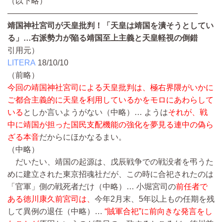
（以下略）
————————————————————————
靖国神社宮司が天皇批判！「天皇は靖国を潰そうとしてい
る」…右派勢力が陥る靖国至上主義と天皇軽視の倒錯
引用元）
LITERA
18/10/10
（前略）
今回の靖国神社宮司による天皇批判は、極右界隈がいかに
ご都合主義的に天皇を利用しているかをモロにあわらして
いる
としか言いようがない
（中略）…
ようは
それが、戦
中に靖国が担った国民支配機能の強化を夢見る連中の偽ら
ざる本音
だからにほかなるまい。
（中略）
だいたい、靖国の起源は、戊辰戦争での戦没者を弔うた
めに建立された東京招魂社だが、この時に合祀されたのは
「官軍」側の戦死者だけ
（中略）…
小堀宮司の
前任者で
ある徳川康久前宮司は、
今年2月末、5年以上もの任期を残
して異例の退任
（中略）…
“賊軍合祀”に前向きな発言をし