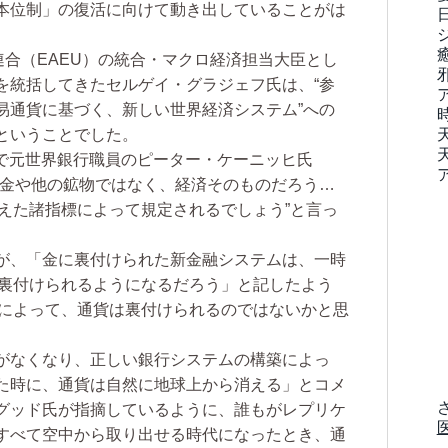
本位制」の復活に向けて動き出していることがは
合（EAEU）の統合・マクロ経済担当大臣とし
を統括してきたセルゲイ・グラジェフ氏は、“参
易通貨に基づく、新しい世界経済システム”への
ということでした。
で元世界銀行職員のピーター・ケーニッヒ氏
、金や他の鉱物ではなく、経済そのものだろう…
えた諸指標によって規定されるでしょう”と言っ
が、「金に裏付けられた新金融システムは、一時
に裏付けられるようになるだろう」と記したよう
念によって、通貨は裏付けられるのではないかと思
がなくなり、正しい銀行システムの構築によっ
た時に、通貨は自然に地球上から消える」とコメ
グッド氏が指摘しているように、誰もがレプリケ
すべて空中から取り出せる時代になったとき、通