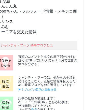
eiryuu
しんしん丸
popoちゃん（フルフォード情報・メキシコ便
り）
ユリシス
まみむ
ユーモアを交えた情報
シャンティ・フーラ 時事ブログとは
冒頭のコメントと本文の
赤字部分
だけを
読めばOK！忙しい人でも１０分で世界の
流れが分かる！
シャンティ・フーラは、他からの干渉を
受けることなく、正確な情報を伝えるた
め、時事ブログを独立運営しています。
▶本ブログの目的と編集方針
記事の拡散を歓迎します！
右上に「〜転載OK」とある記事は、
ぜひ転載してください。
（一定の
条件
があります）