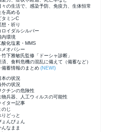
日々の生活で、感染予防、免疫力、生体恒常
性を高める
ビタミンC
瞑想・祈り
コロイダルシルバー
腸内環境
二酸化塩素・MMS
ホメオパシー
▶竹下雅敏氏監修「ドーシャ診断」
経済、食料危機の混乱に備えて（備蓄など）
▶備蓄情報のまとめ
(NEW!)
日本の状況
海外の状況
ワクチンの危険性
生物兵器、人工ウィルスの可能性
ライター記事
まのじ
ぺりどっと
ぴょんぴょん
かんなまま