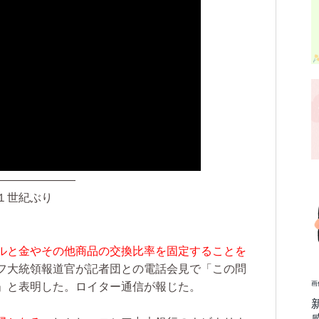
———————
１世紀ぶり
ルと金やその他商品の交換比率を固定することを
フ大統領報道官が記者団との電話会見で「この問
画
」と表明した。ロイター通信が報じた。