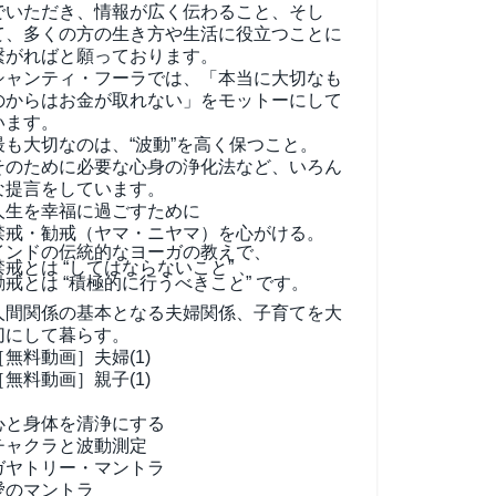
でいただき、情報が広く伝わること、そし
て、
多くの方の生き方や生活に役立つことに
繋がればと願っております。
シャンティ・フーラでは、「本当に大切なも
のからはお金が取れない」をモットーにして
います。
最も大切なのは、“波動”を高く保つこと。
そのために必要な心身の浄化法など、いろん
な提言をしています。
人生を幸福に過ごすために
禁戒・勧戒（ヤマ・ニヤマ）を心がける。
インドの伝統的なヨーガの教えで、
禁戒とは “してはならないこと” 、
勧戒とは “積極的に行うべきこと” です。
人間関係の基本となる夫婦関係、子育てを大
切にして暮らす。
［無料動画］夫婦(1)
［無料動画］親子(1)
心と身体を清浄にする
チャクラと波動測定
ガヤトリー・マントラ
愛のマントラ