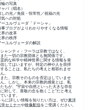
日輪の写真
ジャパ（唱名）
癒しの光／免疫・恒常性／祝福の光
邪気への対処
アーユルヴェーダ
「ドーシャ」
時事ブログがよりわかりやすくなる情報
天界の改革
天界の秩序
アーユルヴェーダの解説
シャンティ・フーラは宗教ではなく、
また一切の宗教団体とも無関係です。
霊的な科学や精神世界に関する情報を発
信してはいますが、特定の神や人を崇拝
することは、私たちの考えと相容れませ
ん。
また、宗教そのものを否定はしていませ
ん。しかし、本来の宗教的感覚とは、私
たちが、“宇宙や自然といった大きな存在
に対して、畏敬の念を抱くこと”だと考え
ています。
さらに詳しい情報を知りたい方は、ぜひ
東洋
医学セミナー
や
映像配信
をご受講ください。