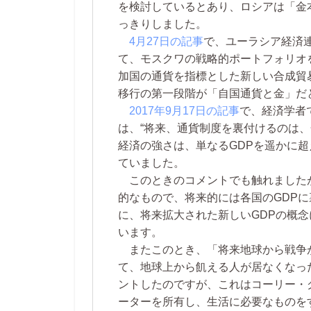
を検討しているとあり、ロシアは「金
っきりしました。
4月27日の記事
で、ユーラシア経済連
て、モスクワの戦略的ポートフォリオ
加国の通貨を指標とした新しい合成貿
移行の第一段階が「自国通貨と金」だ
2017年9月17日の記事
で、経済学者
は、“将来、通貨制度を裏付けるのは
経済の強さは、単なるGDPを遥かに超
ていました。
このときのコメントでも触れました
的なもので、将来的には各国のGDP
に、将来拡大された新しいGDPの概
います。
またこのとき、「将来地球から戦争
て、地球上から飢える人が居なくなっ
ントしたのですが、これはコーリー・
ーターを所有し、生活に必要なものを