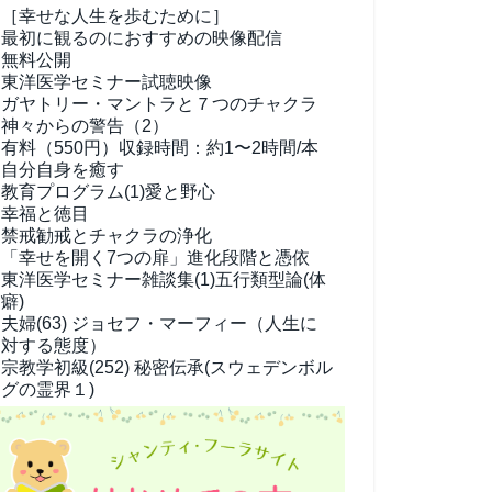
［幸せな人生を歩むために］
最初に観るのにおすすめの映像配信
無料公開
東洋医学セミナー試聴映像
ガヤトリー・マントラと７つのチャクラ
神々からの警告（2）
有料（550円）
収録時間：約1〜2時間/本
自分自身を癒す
教育プログラム(1)
愛と野心
幸福と徳目
禁戒勧戒とチャクラの浄化
「幸せを開く7つの扉」進化段階と憑依
東洋医学セミナー雑談集(1)
五行類型論(体
癖)
夫婦(63)
ジョセフ・マーフィー（人生に
対する態度）
宗教学
初級(252) 秘密伝承(スウェデンボル
グの霊界１)