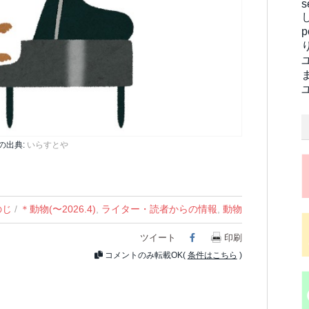
s
の出典:
いらすとや
のじ
/
＊動物(〜2026.4)
,
ライター・読者からの情報
,
動物
ツイート
Facebook
印刷
コメントのみ転載OK(
条件はこちら
)