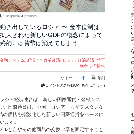
典:
Unsplash
&
pixabay
動き出しているロシア 〜 金本位制は
拡大された新しいGDPの概念によって
終的には貨幣は消えてしまう
金融システム
,
経済
/
＊政治経済
,
ロシア
,
政治経済
,
竹下
氏からの情報
ツイート
Facebook
印刷
コメントのみ転載OK(
条件はこちら
)
ラシア経済連合は、新しい国際通貨・金融シス
しい国際通貨は、中国、ロシア、カザフスタンな
品の価格を指数化した新しい国際通貨をベースに
ています。
ブルと金やその他商品の交換比率を固定すること