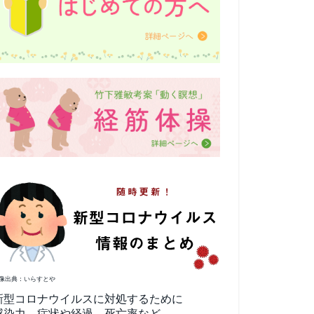
像出典：いらすとや
新型コロナウイルスに対処するために
感染力、症状や経過、死亡率など