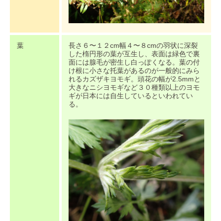
葉
長さ６〜１２cm幅４〜８cmの羽状に深裂
した楕円形の葉が互生し、表面は緑色で裏
面には腺毛が密生し白っぽくなる。葉の付
け根に小さな托葉があるのが一般的にみら
れるカズザキヨモギ。頭花の幅が2.5mmと
大きなニシヨモギなど３０種類以上のヨモ
ギが日本には自生しているといわれてい
る。