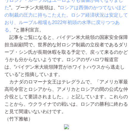
うロシア・ルーブルはユーロよりも価値が高くなりまし
た
”。プーチン大統領は、“
ロシアは西側のかつてないほど
の制裁の圧力に持ちこたえた。ロシア経済状況は安定して
おり、ルーブル相場も2022年初頭の水準に戻りつつあ
る。
”と勝利宣言。
記事をご覧になると、バイデン米大統領の国家安全保障
担当副顧問で、世界的な対ロシア制裁の立役者であるダリ
ープ・シン氏が長期休暇を取る予定で、戻って来るのかど
うかも分からないようです。ロシアのザハロワ報道官
は、“バイデン米大統領陣営がホワイトハウスから逃走し
ている”と指摘しています。
カナダのロマーナ女王はテレグラムで、「アメリカ軍最
高司令官とロシアから、アメリカとロシアの間の公式な仲
介役として要請されました。」と記しています。これらの
ことから、ウクライナでの戦いは、ロシアの勝利に終わる
と見て間違いないわけです。
（竹下雅敏）