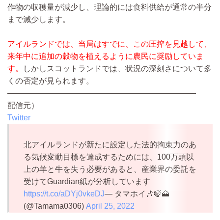
作物の収穫量が減少し、理論的には食料供給が通常の半分
まで減少します。
アイルランドでは、当局はすでに、この圧搾を見越して、
来年中に追加の穀物を植えるように農民に奨励していま
す。
しかしスコットランドでは、状況の深刻さについて多
くの否定が見られます。
————————————————————————
配信元）
Twitter
北アイルランドが新たに設定した法的拘束力のあ
る気候変動目標を達成するためには、100万頭以
上の羊と牛を失う必要があると、産業界の委託を
受けてGuardian紙が分析しています
https://t.co/aDYj0vkeDJ
— タマホイ🎶🍃🗻
(@Tamama0306)
April 25, 2022