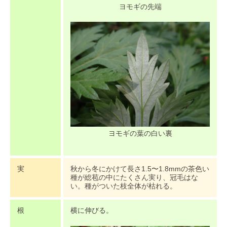
ヨモギの先端
ヨモギの葉の白い裏
実
秋から冬にかけて長さ1.5〜1.8mmの茶色い
種が総苞の中にたくさん実り、冠毛はな
い。種がついた枝全体が枯れる。
根
横に伸びる。