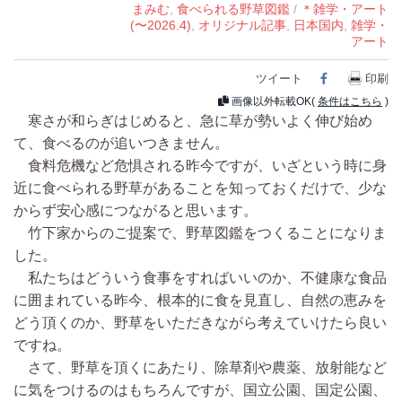
まみむ
,
食べられる野草図鑑
/
＊雑学・アート
(〜2026.4)
,
オリジナル記事
,
日本国内
,
雑学・
アート
ツイート
Facebook
印刷
画像以外転載OK(
条件はこちら
)
寒さが和らぎはじめると、急に草が勢いよく伸び始め
て、食べるのが追いつきません。
食料危機など危惧される昨今ですが、いざという時に身
近に食べられる野草があることを知っておくだけで、少な
からず安心感につながると思います。
竹下家からのご提案で、野草図鑑をつくることになりま
した。
私たちはどういう食事をすればいいのか、不健康な食品
に囲まれている昨今、根本的に食を見直し、自然の恵みを
どう頂くのか、野草をいただきながら考えていけたら良い
ですね。
さて、野草を頂くにあたり、除草剤や農薬、放射能など
に気をつけるのはもちろんですが、国立公園、国定公園、