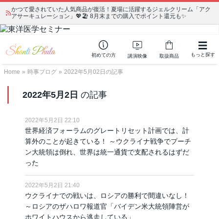
宗教学講座 中級コース 第139回 明治以降の日本の闇３ 〜日本の黒幕た
ちの出自／在日が入り込むヤクザ／朝鮮進駐軍から始まったパチンコ利権
もっと探す
初めての方
講演映像
取扱商品
Home
»
時事ブログ
»
2022年5月02日の記事
2022年5月2日
の記事
2022年5月2日 22:10
世界経済フォーラムのグレートリセット計画では、計
算外のことが起きている！ ～ウクライナ戦争でプーチ
ン大統領は倒れ、世界は統一通貨で支配されるはずだ
った
2022年5月2日 21:40
ウクライナでの戦いは、ロシアの勝利で間違いなし！
～ロシアのザハロワ報道官「バイデン米大統領陣営が
ホワイトハウスから逃走している」