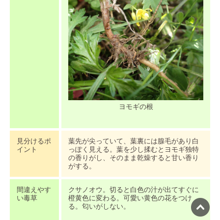
ヨモギの根
見分けるポ
葉先が尖っていて、葉裏には腺毛があり白
イント
っぽく見える。葉を少し揉むとヨモギ独特
の香りがし、そのまま乾燥すると甘い香り
がする。
間違えやす
クサノオウ。切ると白色の汁が出てすぐに
い毒草
橙黄色に変わる。可愛い黄色の花をつけ
る。匂いがしない。