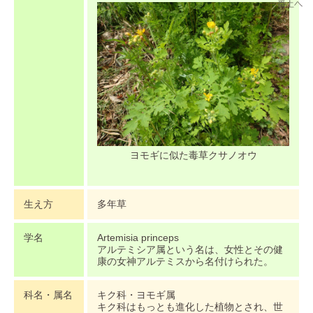
ヨモギに似た毒草クサノオウ
生え方
多年草
学名
Artemisia princeps
アルテミシア属という名は、女性とその健
康の女神アルテミスから名付けられた。
科名・属名
キク科・ヨモギ属
キク科はもっとも進化した植物とされ、世