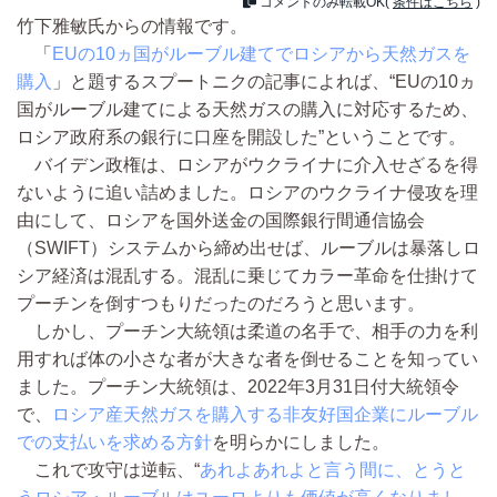
コメントのみ転載OK(
条件はこちら
)
竹下雅敏氏からの情報です。
「
EUの10ヵ国がルーブル建てでロシアから天然ガスを
購入
」と題するスプートニクの記事によれば、“EUの10ヵ
国がルーブル建てによる天然ガスの購入に対応するため、
ロシア政府系の銀行に口座を開設した”ということです。
バイデン政権は、ロシアがウクライナに介入せざるを得
ないように追い詰めました。ロシアのウクライナ侵攻を理
由にして、ロシアを国外送金の国際銀行間通信協会
（SWIFT）システムから締め出せば、ルーブルは暴落しロ
シア経済は混乱する。混乱に乗じてカラー革命を仕掛けて
プーチンを倒すつもりだったのだろうと思います。
しかし、プーチン大統領は柔道の名手で、相手の力を利
用すれば体の小さな者が大きな者を倒せることを知ってい
ました。プーチン大統領は、2022年3月31日付大統領令
で、
ロシア産天然ガスを購入する非友好国企業にルーブル
での支払いを求める方針
を明らかにしました。
これで攻守は逆転、“
あれよあれよと言う間に、とうと