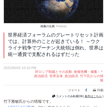
画像の出典:
Pixabay
世界経済フォーラムのグレートリセット計画
では、計算外のことが起きている！ ～ウク
ライナ戦争でプーチン大統領は倒れ、世界は
統一通貨で支配されるはずだった
2022/05/02 10:10 PM
対ロシア制裁とその反動
,
食糧危機・備蓄
/
＊
政治経済
,
世界全体
,
政治経済
,
竹下氏からの情
報
ツイート
Facebook
印刷
コメントのみ転載OK(
条件はこちら
)
竹下雅敏氏からの情報です。