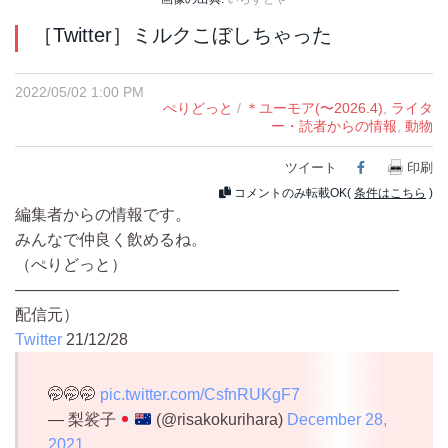
［Twitter］ミルクこぼしちゃった
2022/05/02 1:00 PM
ぺりどっと
/
＊ユーモア(〜2026.4)
,
ライタ
ー・読者からの情報
,
動物
ツイート
Facebook
印刷
コメントのみ転載OK(
条件はこちら
)
編集者からの情報です。
みんなで仲良く飲めるね。
（ぺりどっと）
————————————————————————
配信元）
Twitter
21/12/28
🤭🤭🤭
pic.twitter.com/CsfnRUKgF7
— 梨裟子
(@risakokurihara)
December 28,
2021