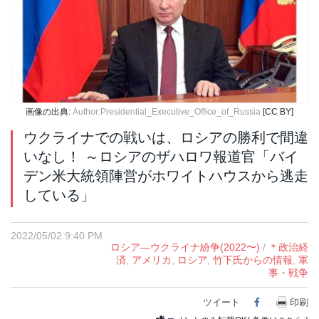
画像の出典:
Author:Presidential_Executive_Office_of_Russia
[CC BY]
ウクライナでの戦いは、ロシアの勝利で間違
いなし！ ～ロシアのザハロワ報道官「バイ
デン米大統領陣営がホワイトハウスから逃走
している」
2022/05/02 9:40 PM
ロシア―ウクライナ紛争(2022〜)
/
＊政治経
済
,
アメリカ
,
ロシア
,
竹下氏からの情報
,
軍
事・戦争
ツイート
Facebook
印刷