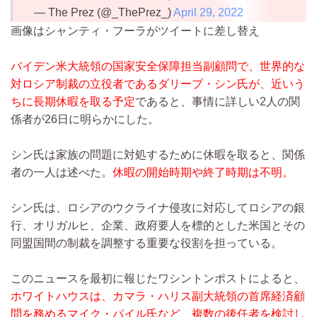
— The Prez (@_ThePrez_)
April 29, 2022
画像はシャンティ・フーラがツイートに差し替え
バイデン米大統領の国家安全保障担当副顧問で、世界的な
対ロシア制裁の立役者であるダリープ・シン氏が、近いう
ちに長期休暇を取る予定
であると、事情に詳しい2人の関
係者が26日に明らかにした。
シン氏は家族の問題に対処するために休暇を取ると、関係
者の一人は述べた。
休暇の開始時期や終了時期は不明。
シン氏は、ロシアのウクライナ侵攻に対応してロシアの銀
行、オリガルヒ、企業、政府要人を標的とした米国とその
同盟国間の制裁を調整する重要な役割を担っている。
このニュースを最初に報じたワシントンポストによると、
ホワイトハウスは、カマラ・ハリス副大統領の首席経済顧
問を務めるマイク・パイル氏など、複数の後任者を検討し