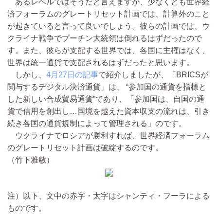
あるレベルではそうだと言えますが、少なくとも世界経
済フォーラムのグレートリセット計画では、計算外のこと
が起きていると言って良いでしょう。彼らの計画では、ウ
クライナ戦争でプーチン大統領は倒れるはずだったので
す。また、彼らが支配する世界では、各国に主権はなく、
世界は統一通貨で支配されるはずだったと思います。
しかし、
4月27日の記事
で紹介しましたが、「BRICSが
関与するデジタル決済通貨」は、 “参加国の通貨を指標と
した新しい合成貿易通貨”であり、「参加国は、自国の通
貨で信用を創出し…国境を越えた資本収支の流れは、引き
続き各国の通貨規制によって管理される」のです。
ウクライナでロシアが勝利すれば、世界経済フォーラム
のグレートリセット計画は破綻するのです。
（竹下雅敏）
注）以下、文中の赤字・太字はシャンティ・フーラによる
ものです。