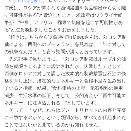
4月5日の記事
で、“ロシアのドミトリー・メドベージェ
フ氏は、ロシアが間もなく西側諸国を食品輸出から切り離
す可能性がある”と脅迫したこと、米政府はウクライナ紛
争が、“中東、アフリカ、極東で飢饉を起こす可能性があ
る”と注意喚起をしたことをお伝えしました。
“続きはこちらから”の記事でIn Deepさんは、対ロシア制
裁による「西側へのブーメラン」を見れば、「誰に対して
の戦争なんだ？」と言う疑問が湧くと言っています。
先の記事で見たように、「対ロシア制裁はルーブルの価
値を崩壊させるように設計されたが、失敗した」として、
西側がロシアに対して課した抜本的な制裁措置は石油の価
格を押し上げ、潜在的なエネルギーと食糧不足を生み出し
ていると指摘、結果、“食料価格の上昇、化石燃料の使用
減少、生活水準の低下、そして、公的資金が「再生可能エ
ネルギー」に注ぎ込まれる。”としています。
そして、「なぜこれらはグレートリセットの内容と完璧
に一致するのか？」という疑問から、すべてが仕組まれた
ことではないかと見ているのかも知れません。