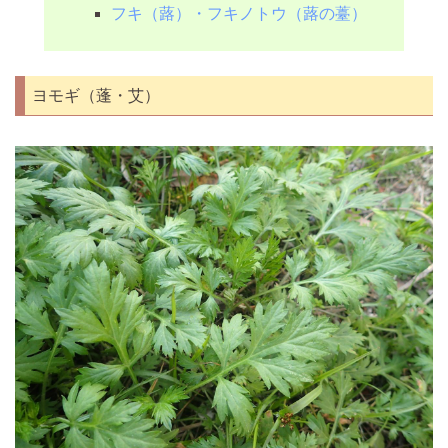
フキ（蕗）・フキノトウ（蕗の薹）
ヨモギ（蓬・艾）