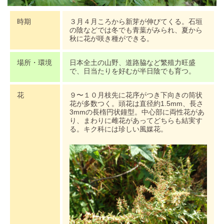
時期
３月４月ころから新芽が伸びてくる。石垣
の陰などでは冬でも青葉がみられ、夏から
秋に花が咲き種ができる。
場所・環境
日本全土の山野、道路脇など繁殖力旺盛
で、日当たりを好むが半日陰でも育つ。
花
９〜１０月枝先に花序がつき下向きの筒状
花が多数つく。頭花は直径約1.5mm、長さ
3mmの長楕円状鐘型。中心部に両性花があ
り、まわりに雌花があってどちらも結実す
る。キク科には珍しい風媒花。