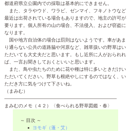
都道府県立公園内での採取は基本的にできません。
また、タラやウド、ワラビ、ゼンマイ、フキノトウなど
最近は出荷されている場合もありますので、地主の許可が
要ります。個人所有の山の場合、不法侵入、および窃盗に
なります。
国や地方自治体の場合は罰則はないようです。車があま
り通らない公共の道路脇や河原など、雑草扱いの野草はい
ただいても大丈夫だと思います。もし近所に人がおられれ
ば、一言お聞きしておくといいと思います。
また、鳥や虫たちのために花や種は特に多いときだけい
ただいてください。野草も根絶やしにするのではなく、い
ただき方に気をつけて下さいね。
（まみむ）
————————————————————————
まみむのメモ（４２）〈食べられる野草図鑑・春〉
～ 目次 ～
ヨモギ（蓬・艾）