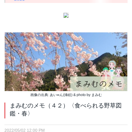
画像の出典: あい∞ん(挿絵) & photo by まみむ
まみむのメモ（４２）〈食べられる野草図
鑑・春〉
2022/05/02 12:00 PM