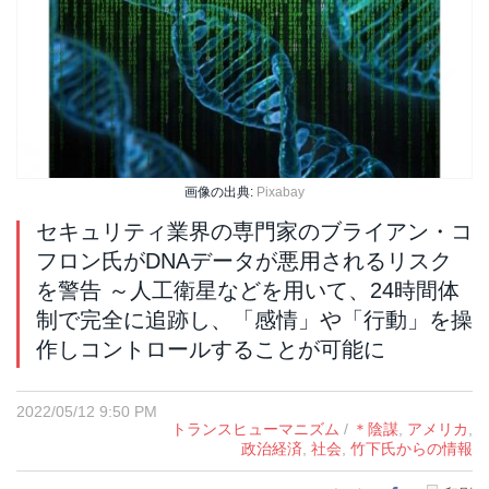
画像の出典:
Pixabay
セキュリティ業界の専門家のブライアン・コ
フロン氏がDNAデータが悪用されるリスク
を警告 ～人工衛星などを用いて、24時間体
制で完全に追跡し、「感情」や「行動」を操
作しコントロールすることが可能に
2022/05/12 9:50 PM
トランスヒューマニズム
/
＊陰謀
,
アメリカ
,
政治経済
,
社会
,
竹下氏からの情報