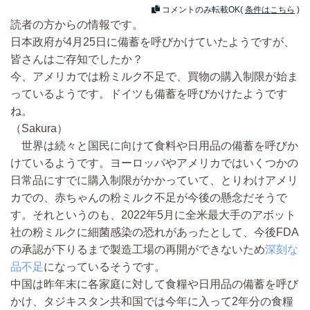
コメントのみ転載OK(
条件はこちら
)
読者の方からの情報です。
日本政府が4月25日に備蓄を呼びかけていたようですが、
皆さんはご存知でしたか？
今、アメリカでは粉ミルク不足で、買物の購入制限が始ま
っているようです。ドイツも備蓄を呼びかけたようです
ね。
（Sakura）
世界は続々と国民に向けて食料や日用品の備蓄を呼びか
けているようです。ヨーロッパやアメリカではいくつかの
日常品にすでに購入制限がかかっていて、とりわけアメリ
カでの、赤ちゃんの粉ミルク不足が今後の懸念だそうで
す。それというのも、2022年5月に全米最大手のアボット
社の粉ミルクに細菌感染の恐れがあったとして、今後FDA
の承認が下りるまで製造工場の再開ができないため
深刻な
品不足
になっているそうです。
中国は昨年末に各家庭に対して食糧や日用品の備蓄を呼び
かけ、タジキスタン共和国では今年に入って2年分の食糧