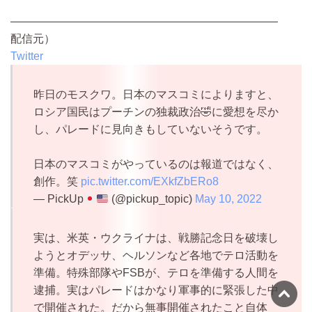
————————————————————————
配信元）
Twitter
昨日のモスクワ。日本のマスコミによりますと、
ロシア国民はプーチンの独裁政治🤣に愛想を尽か
し、パレードに見向きもしていないそうです。
日本のマスコミがやっているのは報道ではなく、
創作。笑
pic.twitter.com/EXkfZbERo8
— PickUp
(@pickup_topic)
May 10, 2022
実は、米英・ウクライナは、戦勝記念日を破壊し
ようとオデッサ、ヘルソンなど各地でテロ活動を
準備。特殊部隊やFSBが、テロを準備する人間を
逮捕。実はパレードはかなり軍事的に緊張した中
で開催された。だから無事開催されたこと自体