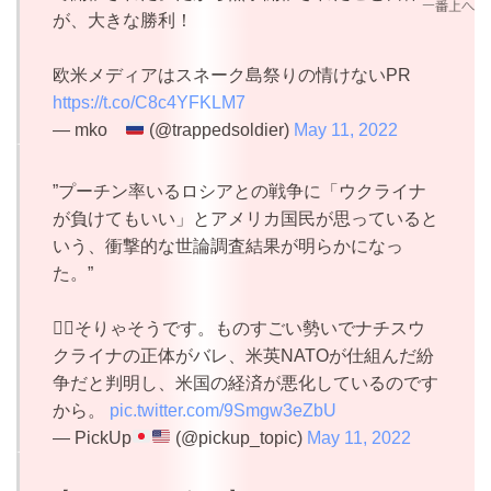
が、大きな勝利！
欧米メディアはスネーク島祭りの情けないPR
https://t.co/C8c4YFKLM7
— mko
(@trappedsoldier)
May 11, 2022
”プーチン率いるロシアとの戦争に「ウクライナ
が負けてもいい」とアメリカ国民が思っていると
いう、衝撃的な世論調査結果が明らかになっ
た。”
✍🏻そりゃそうです。ものすごい勢いでナチスウ
クライナの正体がバレ、米英NATOが仕組んだ紛
争だと判明し、米国の経済が悪化しているのです
から。
pic.twitter.com/9Smgw3eZbU
— PickUp
(@pickup_topic)
May 11, 2022