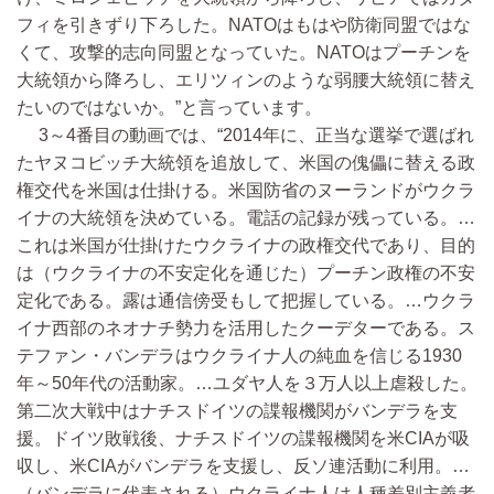
フィを引きずり下ろした。NATOはもはや防衛同盟ではな
くて、攻撃的志向同盟となっていた。NATOはプーチンを
大統領から降ろし、エリツィンのような弱腰大統領に替え
たいのではないか。”と言っています。
3～4番目の動画では、“2014年に、正当な選挙で選ばれ
たヤヌコビッチ大統領を追放して、米国の傀儡に替える政
権交代を米国は仕掛ける。米国防省のヌーランドがウクラ
イナの大統領を決めている。電話の記録が残っている。…
これは米国が仕掛けたウクライナの政権交代であり、目的
は（ウクライナの不安定化を通じた）プーチン政権の不安
定化である。露は通信傍受もして把握している。…ウクラ
イナ西部のネオナチ勢力を活用したクーデターである。ス
テファン・バンデラはウクライナ人の純血を信じる1930
年～50年代の活動家。…ユダヤ人を３万人以上虐殺した。
第二次大戦中はナチスドイツの諜報機関がバンデラを支
援。ドイツ敗戦後、ナチスドイツの諜報機関を米CIAが吸
収し、米CIAがバンデラを支援し、反ソ連活動に利用。…
（バンデラに代表される）ウクライナ人は人種差別主義者