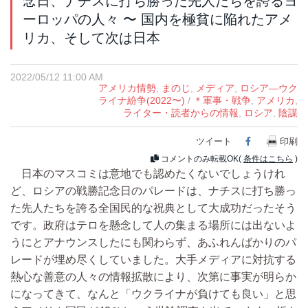
念日、ナチスに打ち勝った先人たちを誇るヨ
ーロッパの人々 〜 国内を極貧に陥れたアメ
リカ、そして次は日本
2022/05/12 11:00 AM
アメリカ情勢
,
まのじ
,
メディア
,
ロシア―ウク
ライナ紛争(2022〜)
/
＊軍事・戦争
,
アメリカ
,
ライター・読者からの情報
,
ロシア
,
陰謀
ツイート
Facebook
印刷
コメントのみ転載OK(
条件はこちら
)
日本のマスコミは意地でも認めたくないでしょうけれ
ど、ロシアの戦勝記念日のパレードは、ナチスに打ち勝っ
た先人たちを誇る全国民的な祝典として大成功だったそう
です。政府はテロを懸念して人の集まる場所には出ないよ
うにとアナウンスしたにも関わらず、あふれんばかりのパ
レードが埋め尽くしていました。大手メディアに対抗する
熱心な善意の人々の情報拡散により、次第に事実が明らか
になってきて、なんと「ウクライナが負けても良い」と思