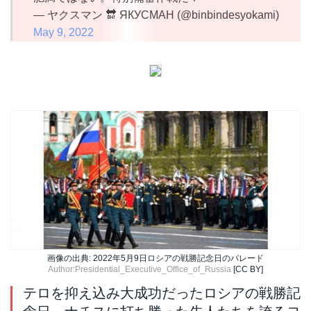
— ヤクスマン 🔛 ЯКУСМАН (@binbindesyokami)
May 9, 2022
画像の出典: 2022年5月9日ロシアの戦勝記念日のパレード
Author:Presidential_Executive_Office_of_Russia
[CC BY]
テロを抑え込み大成功だったロシアの戦勝記