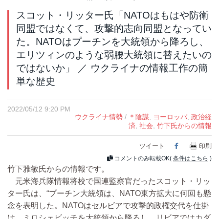
スコット・リッター氏「NATOはもはや防衛
同盟ではなくて、攻撃的志向同盟となってい
た。NATOはプーチンを大統領から降ろし、
エリツィンのような弱腰大統領に替えたいの
ではないか」 ／ ウクライナの情報工作の簡
単な歴史
2022/05/12 9:20 PM
ウクライナ情勢
/
＊陰謀
,
ヨーロッパ
,
政治経
済
,
社会
,
竹下氏からの情報
ツイート
Facebook
印刷
コメントのみ転載OK(
条件はこちら
)
竹下雅敏氏からの情報です。
元米海兵隊情報将校で国連監察官だったスコット・リッ
ター氏は、“プーチン大統領は、NATO東方拡大に何回も懸
念を表明した。NATOはセルビアで攻撃的政権交代を仕掛
け、ミロシェビッチを大統領から降ろし、リビアではカダ