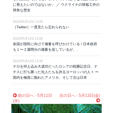
に替えたいのではないか」 ／ ウクライナの情報工作の
簡単な歴史
2022年5月12日 13:00
［Twitter］一度見たら忘れられない
2022年5月12日 12:00
各国が国民に向けて備蓄を呼びかけている / 日本政府
も１〜２週間分の備蓄を促しているが、、
2022年5月12日 11:00
テロを抑え込み大成功だったロシアの戦勝記念日、ナ
チスに打ち勝った先人たちを誇るヨーロッパの人々 〜
国内を極貧に陥れたアメリカ、そして次は日本
前の日へ - 5月11日
次の日へ - 5月13日(金)
(水)