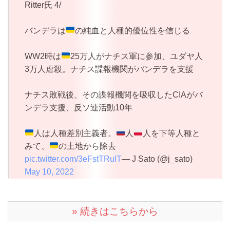
Ritter氏 4/
バンデラは
の純血と人種的優位性を信じる
WW2時は
25万人がナチス軍に参加、ユダヤ人
3万人虐殺。ナチス諜報機関がバンデラを支援
ナチス敗戦後、その諜報機関を吸収したCIAがバ
ンデラ支援、反ソ連活動10年
人は人種差別主義者。
人
人を下等人種と
みて、
の土地から除去
pic.twitter.com/3eFstTRuIT
— J Sato (@j_sato)
May 10, 2022
» 続きはこちらから