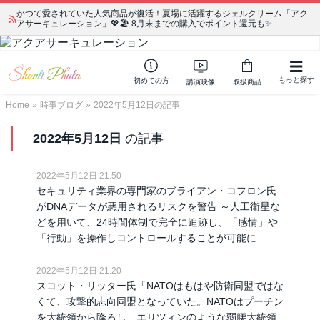
かつて愛されていた人気商品が復活！夏場に活躍するジェルクリーム「アク
宗教学講座 中級コース 第139回 明治以降の日本の闇３ 〜日本の黒幕た
アサーキュレーション」💖🏖️ 8月末までの購入でポイント還元も✨
ちの出自／在日が入り込むヤクザ／朝鮮進駐軍から始まったパチンコ利権
もっと探す
初めての方
講演映像
取扱商品
Home
»
時事ブログ
»
2022年5月12日の記事
2022年5月12日
の記事
2022年5月12日 21:50
セキュリティ業界の専門家のブライアン・コフロン氏
がDNAデータが悪用されるリスクを警告 ～人工衛星な
どを用いて、24時間体制で完全に追跡し、「感情」や
「行動」を操作しコントロールすることが可能に
2022年5月12日 21:20
スコット・リッター氏「NATOはもはや防衛同盟ではな
くて、攻撃的志向同盟となっていた。NATOはプーチン
を大統領から降ろし、エリツィンのような弱腰大統領