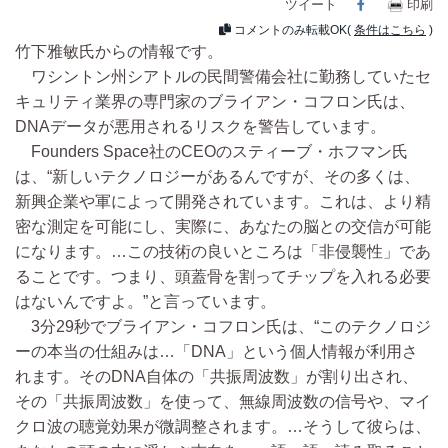
ツイート
Facebook
印刷
コメントのみ転載OK(
条件はこちら
)
竹下雅敏氏からの情報です。
ワシントン州シアトルの民間警備会社に勤務していたセ
キュリティ業界の専門家のブライアン・コフロン氏は、
DNAデータが悪用されるリスクを警告しています。
Founders Space社のCEOのスティーブ・ホフマン氏
は、“新しいテクノロジーがあるんですが、その多くは、
新興企業や軍によって開発されています。これは、より精
密な測定を可能にし、実際に、あなたの脳との交信が可能
になります。…この技術の良いところは「非侵襲性」であ
ることです。つまり、頭蓋骨を割ってチップを入れる必要
はないんですよ。”と言っています。
3分29秒でブライアン・コフロン氏は、“このテクノロジ
ーの本当の仕組みは…「DNA」という個人情報が利用さ
れます。そのDNA自体の「共振周波数」が割り出され、
その「共振周波数」を使って、無線周波数の信号や、マイ
クロ波の聴覚効果が微調整されます。…そうして彼らは、