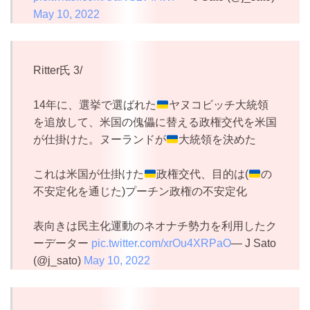
May 10, 2022
Ritter氏 3/
14年に、選挙で選ばれた
ヤヌコビッチ大統領
を追放して、米国の傀儡に替える政権交代を米国
が仕掛けた。ヌーランドが
大統領を決めた
これは米国が仕掛けた
政権交代、目的は(
の
不安定化を通じた)プーチン政権の不安定化
表向きは民主化運動のネオナチ勢力を利用したク
ーデーター
pic.twitter.com/xrOu4XRPaO
— J Sato
(@j_sato)
May 10, 2022