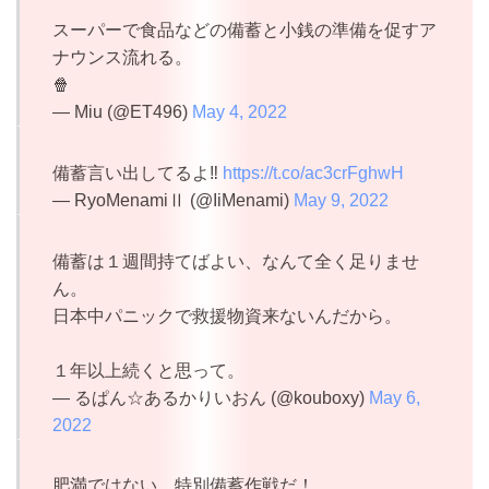
スーパーで食品などの備蓄と小銭の準備を促すア
ナウンス流れる。
🍿
— Miu (@ET496)
May 4, 2022
備蓄言い出してるよ‼️
https://t.co/ac3crFghwH
— RyoMenamiⅡ (@IiMenami)
May 9, 2022
備蓄は１週間持てばよい、なんて全く足りませ
ん。
日本中パニックで救援物資来ないんだから。
１年以上続くと思って。
— るぱん☆あるかりいおん (@kouboxy)
May 6,
2022
肥満ではない。特別備蓄作戦だ！