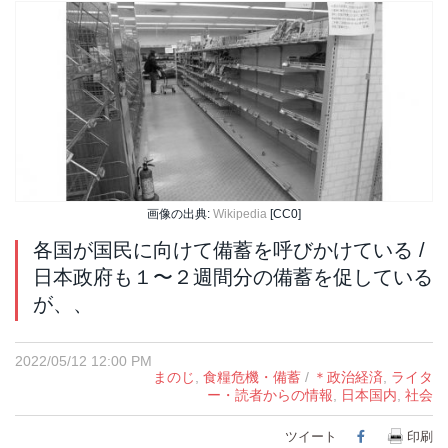
画像の出典:
Wikipedia
[CC0]
各国が国民に向けて備蓄を呼びかけている /
日本政府も１〜２週間分の備蓄を促している
が、、
2022/05/12 12:00 PM
まのじ
,
食糧危機・備蓄
/
＊政治経済
,
ライタ
ー・読者からの情報
,
日本国内
,
社会
ツイート
Facebook
印刷