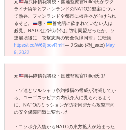
元
海兵隊情報将校・国連監察官Ritter氏がウク
ライナ紛争とフィンランドのNATO加盟案につい
て熱弁。フィンランド全都市に核兵器が向けられ
るぞと。
悪・
善物語に飲まれていない人は
必見。NATOは冷戦時代は防衛同盟だったが、ソ
連崩壊後に「攻撃志向の安全保障同盟」に転換
https://t.co/W69jbovRmH
— J Sato (@j_sato)
May
9, 2022
元
海兵隊情報将校・国連監察官Ritter氏 1/
・ソ連とワルシャワ条約機構の脅威が消滅してか
ら、ユーゴスラビアの内戦介入に見られるよう
に、NATOのミッションが防衛同盟から攻撃志向
の安全保障同盟に変わった
・コソボ介入後からNATOの東方拡大が始まった