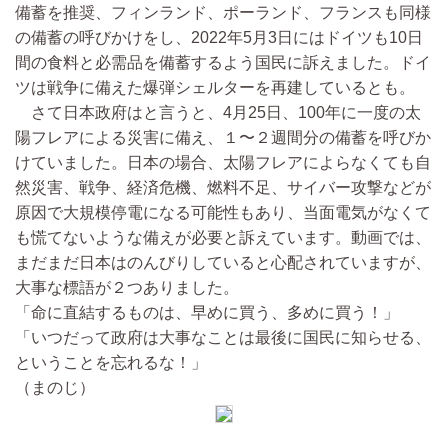
備蓄を推奨、フィンランド、ポーランド、フランスも同様
の備蓄の呼びかけをし、2022年5月3日にはドイツも10日
間の食料と必需品を備蓄するよう国民に訴えました。ドイ
ツは戦争に備えた爆弾シェルターを再建しているとも。
さて日本政府はと言うと、4月25日、100年に一度の太
陽フレアによる災害に備え、１〜２週間分の備蓄を呼びか
けていました。日本の場合、太陽フレアによらなくても自
然災害、戦争、経済危機、燃料不足、サイバー攻撃などが
原因で大規模停電になる可能性もあり、当面電気がなくて
も慌てないような備えが必要と訴えています。動画では、
まだまだ日本はのんびりしていると心配されていますが、
大事な標語が２つありました。
「命に直結するものは、早めに買う、多めに買う！」
「いつだって政府は大事なことは最後に国民に知らせる、
ということを忘れるな！」
（まのじ）