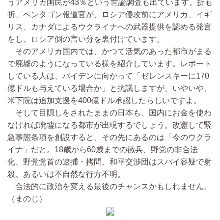
うアメリカ国民が43％という世論調査も出ています。折も
折、ペンタゴン報道官が、ロシア侵攻前にアメリカ、イギ
リス、カナダによるウクライナへの武器提供を認める発言
をし、ロシア側の言い分を裏付けています。
そのアメリカ国内では、かつて活気のあった都市がまる
で廃墟のようになっている様を紹介しています。レポート
している人は、バイデンに向かって「ゼレンスキーに170
億ドルも与えている場合か」と抗議しますが、いやいや、
米下院は追加支援を400億ドル承認したらしいですよ。
そして目隠しをされたままの日本も、国内にお金を使わ
なければ廃墟になる都市が出現するでしょう。改憲して緊
急事態条項を創設すると、その先にあるのは「今のウクラ
イナ」だと。18歳から60歳までの徴兵、野党の非合法
化、野党党首の逮捕・拷問、和平交渉団はスパイ容疑で射
殺、あるいは不自然な行方不明。
合法的に政治を変える最後のチャンスかもしれません。
（まのじ）