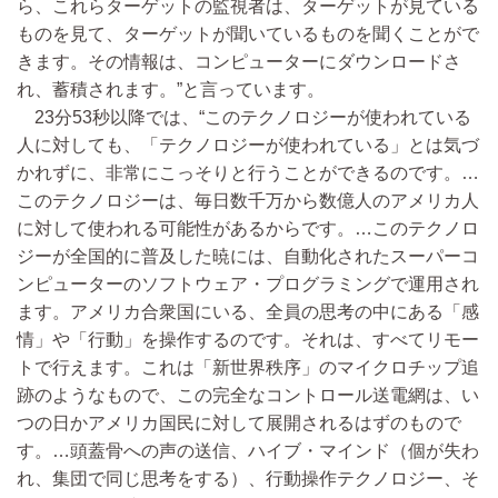
ら、これらターゲットの監視者は、ターゲットが見ている
ものを見て、ターゲットが聞いているものを聞くことがで
きます。その情報は、コンピューターにダウンロードさ
れ、蓄積されます。”と言っています。
23分53秒以降では、“このテクノロジーが使われている
人に対しても、「テクノロジーが使われている」とは気づ
かれずに、非常にこっそりと行うことができるのです。…
このテクノロジーは、毎日数千万から数億人のアメリカ人
に対して使われる可能性があるからです。…このテクノロ
ジーが全国的に普及した暁には、自動化されたスーパーコ
ンピューターのソフトウェア・プログラミングで運用され
ます。アメリカ合衆国にいる、全員の思考の中にある「感
情」や「行動」を操作するのです。それは、すべてリモー
トで行えます。これは「新世界秩序」のマイクロチップ追
跡のようなもので、この完全なコントロール送電網は、い
つの日かアメリカ国民に対して展開されるはずのもので
す。…頭蓋骨への声の送信、ハイブ・マインド（個が失わ
れ、集団で同じ思考をする）、行動操作テクノロジー、そ