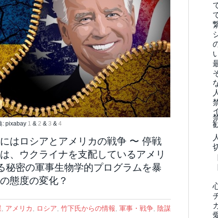
 pixabay
1
&
2
&
3
&
4
にはロシアとアメリカの戦争 〜 停戦
は、ウクライナを支配しているアメリ
よる秘密の軍事生物学的プログラムを暴
の態度の変化？
謀
,
アメリカ
,
ロシア
,
竹下氏からの情報
,
軍事・戦争
,
陰謀