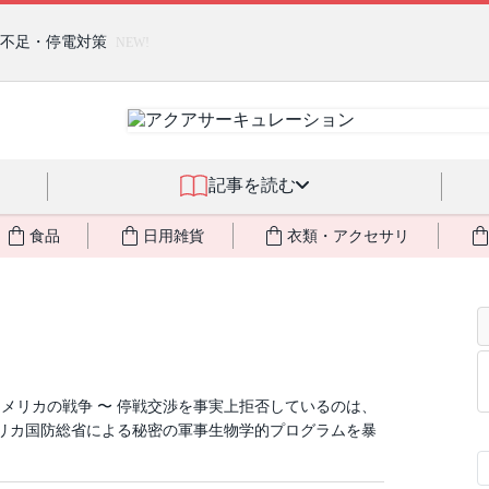
るジェルクリーム「アクアサーキュレーション」💖🏖️ 8月末までの
燃料不足・停電対策
NEW!
記事を読む
食品
日用雑貨
衣類・アクセサリ
メリカの戦争 〜 停戦交渉を事実上拒否しているのは、
メリカ国防総省による秘密の軍事生物学的プログラムを暴
？