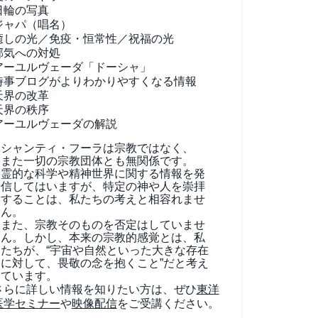
日輪の写真
ジャパ（唱名）
癒しの光／免疫・恒常性／祝福の光
邪気への対処
アーユルヴェーダ
「ドーシャ」
時事ブログがよりわかりやすくなる情報
天界の改革
天界の秩序
アーユルヴェーダの解説
シャンティ・フーラは宗教ではなく、
また一切の宗教団体とも無関係です。
霊的な科学や精神世界に関する情報を発
信してはいますが、特定の神や人を崇拝
することは、私たちの考えと相容れませ
ん。
また、宗教そのものを否定はしていませ
ん。しかし、本来の宗教的感覚とは、私
たちが、“宇宙や自然といった大きな存在
に対して、畏敬の念を抱くこと”だと考え
ています。
さらに詳しい情報を知りたい方は、ぜひ
東洋
医学セミナー
や
映像配信
をご受講ください。