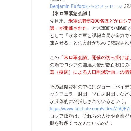
Benjamin Fulfordからのメッセージ
22/
【米ロ軍緊急会議 】
先週末、
米軍の幹部100名ほどがロ
議」が開催された
、と米軍筋やMI6
として「欧米の軍と諜報当局が全力で
速させる」との方針が改めて確認され
この
「米ロ軍会議」開催の切っ掛けは
の場でロシアの国連大使が数百枚にの
器（疫病）による人口削減計画」の情
その証拠資料の中にはジョー・バイデ
ックフェラー財団、ソロス財団…など
が具体的に名指しされているという。
https://www.bitchute.com/video/Z5QF7
ロシア政府は、それらの人物や企業が
拠を数多くつかんでいるのだ。