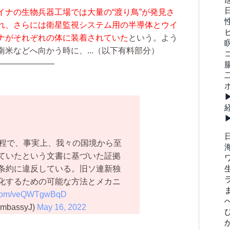
イナの生物兵器工場では大量の“渡り鳥”が発見さ
れ、さらには衛星監視システム用の半導体とウイ
ナがそれぞれの体に装着されていた
という。よう
南米などへ向かう時に、
...（以下有料部分）
———————
程で、事実上、我々の国境から至
ていたという文書に基づいた証拠
条約に違反している。旧ソ連新独
化するための可能な方法とメカニ
r.com/veQWTgwBqD
bassyJ)
May 16, 2022