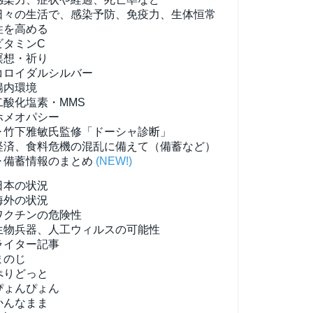
日々の生活で、感染予防、免疫力、生体恒常
性を高める
ビタミンC
瞑想・祈り
コロイダルシルバー
腸内環境
二酸化塩素・MMS
ホメオパシー
▶竹下雅敏氏監修「ドーシャ診断」
経済、食料危機の混乱に備えて（備蓄など）
▶備蓄情報のまとめ
(NEW!)
日本の状況
海外の状況
ワクチンの危険性
生物兵器、人工ウィルスの可能性
ライター記事
まのじ
ぺりどっと
ぴょんぴょん
かんなまま