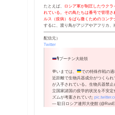
たとえば、
ロシア軍が制圧したウクラ
れている。その鳥たちは番号で管理さ
ルス（疫病）をばら撒くためのコンテ
するに、渡り鳥がアジアやアフリカ、
—————————————————
配信元）
Twitter
🎙️
プーチン大統領
💬
いまでは、
での特殊作戦の過
近距離で生物兵器成分がつくられ
が入手されている。生物兵器禁止
立国家諸国の疫学的状況を不安定
ズムが考案されていた
pic.twitte
— 駐日ロシア連邦大使館 (@RusEm