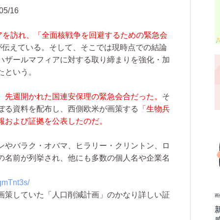
05/16
シアを訪れ、「全面核戦争を回避するための緊急会
筋が伝えている。そして、そこでは現時点での結論
ハザールマフィアに対する取り締まりを強化・加
たという。
、先週開かれた国連安保理の緊急会合だった。
そ
ぼる資料を配布し、西側欧米が画策する
「生物兵
報および証拠を公表したのだ。
ンやバラク・オバマ、ヒラリー・クリントン、ロ
の名前が列挙され、他にも多数の個人名や企業名
qmTnt3s/
画策していた「人口削減計画」のかなり詳しい証
画