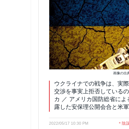
画像の出典:
ウクライナでの戦争は、実際
交渉を事実上拒否しているの
カ ／ アメリカ国防総省に
露した安保理公開会合と米軍
2022/05/17 10:30 PM
＊陰