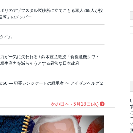
ポリのアゾフスタル製鉄所に立てこもる軍人265人が投
フ連隊」のメンバー
寝タイム
力が一気に失われる / 鈴木宣弘教授「食糧危機クワト
食糧生産力を減らそうとする異常な日本政府」
60 ― 犯罪シンジケートの継承者 〜 アイゼンベルグ２
次の日へ - 5月18日(水)