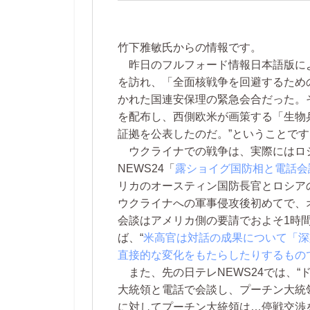
竹下雅敏氏からの情報です。
昨日のフルフォード情報日本語版によ
を訪れ、「全面核戦争を回避するため
かれた国連安保理の緊急会合だった。
を配布し、西側欧米が画策する「生物
証拠を公表したのだ。”ということです
ウクライナでの戦争は、実際にはロ
NEWS24「
露ショイグ国防相と電話会談
リカのオースティン国防長官とロシア
ウクライナへの軍事侵攻後初めてで、
会談はアメリカ側の要請でおよそ1時
ば、“
米高官は対話の成果について「深
直接的な変化をもたらしたりするもの
また、先の日テレNEWS24では、“
大統領と電話で会談し、プーチン大統
に対してプーチン大統領は…停戦交渉