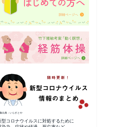
像出典：いらすとや
新型コロナウイルスに対処するために
感染力、症状や経過、死亡率など