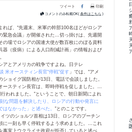
ツイート
Facebook
印刷
コメントのみ転載OK(
条件はこちら
)
れば、“先週末、米軍の幹部100名ほどがロシア
の緊急会議」が開催された…切っ掛けは、先週開
その場でロシアの国連大使が数百枚にのぼる資料
兵器（疫病）による人口削減計画」の情報および
。
シアとアメリカの戦争ですよね。日テレ
 米オースティン長官“停戦”促す
」では、“アメ
のショイグ国防相が13日、電話で会談しました。
オースティン長官は、即時停戦を促しました。…
間行われました。”ということで、朝日新聞によれ
刻な問題を解決したり、ロシアの行動や発言に
ではなかった」と述べた。
”とのことです。
ドイツのショルツ首相は13日、ロシアのプーチン
領に一刻も早く停戦するよう求めました。…これ
を事実上ウクライナ政府が拒否していると述べ