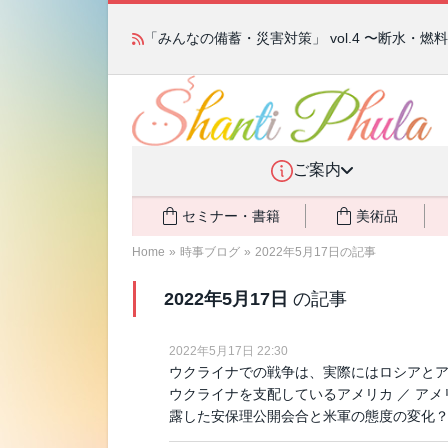
かつて愛されていた人気商品が復活！夏場に活躍す
「みんなの備蓄・災害対策」 vol.4 〜断水・
ご案内
セミナー・書籍
美術品
Home
»
時事ブログ
»
2022年5月17日の記事
2022年5月17日
の記事
2022年5月17日 22:30
ウクライナでの戦争は、実際にはロシアとア
ウクライナを支配しているアメリカ ／ ア
露した安保理公開会合と米軍の態度の変化