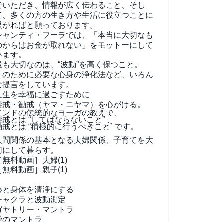
でいただき、情報が広く伝わること、そし
て、
多くの方の生き方や生活に役立つことに
繋がればと願っております。
シャンティ・フーラでは、「本当に大切なも
のからはお金が取れない」をモットーにして
います。
最も大切なのは、“波動”を高く保つこと。
そのために必要な心身の浄化法など、いろん
な提言をしています。
人生を幸福に過ごすために
禁戒・勧戒（ヤマ・ニヤマ）を心がける。
インドの伝統的なヨーガの教えで、
禁戒とは “してはならないこと” 、
勧戒とは “積極的に行うべきこと” です。
人間関係の基本となる夫婦関係、子育てを大
切にして暮らす。
［無料動画］夫婦(1)
［無料動画］親子(1)
心と身体を清浄にする
チャクラと波動測定
ガヤトリー・マントラ
愛のマントラ