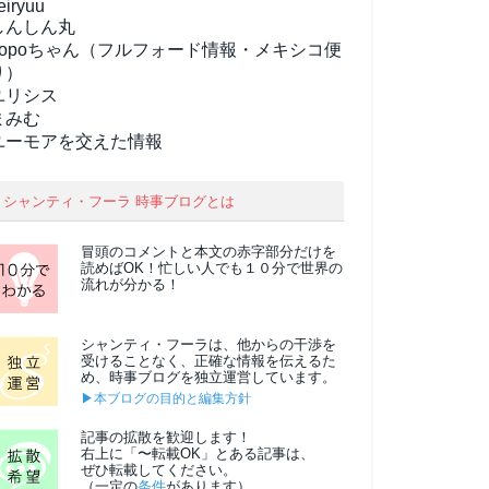
eiryuu
しんしん丸
popoちゃん（フルフォード情報・メキシコ便
り）
ユリシス
まみむ
ユーモアを交えた情報
シャンティ・フーラ 時事ブログとは
冒頭のコメントと本文の
赤字部分
だけを
読めばOK！忙しい人でも１０分で世界の
流れが分かる！
シャンティ・フーラは、他からの干渉を
受けることなく、正確な情報を伝えるた
め、時事ブログを独立運営しています。
▶本ブログの目的と編集方針
記事の拡散を歓迎します！
右上に「〜転載OK」とある記事は、
ぜひ転載してください。
（一定の
条件
があります）