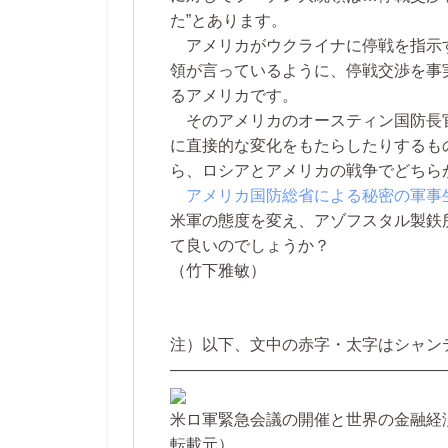
た”とあります。
アメリカがウクライナに停戦を指示
領が言っているように、停戦交渉を事
るアメリカです。
そのアメリカのオースティン国防長
に直接的な変化をもたらしたりするも
ら、ロシアとアメリカの戦争でどちら
アメリカ国防総省による秘密の軍事
米軍の態度を変え、アゾフスタル製鉄
て良いのでしょうか？
（竹下雅敏）
注）以下、文中の赤字・太字はシャン
—————————————————
米ロ軍緊急会議の開催と世界の金融経
転載元）