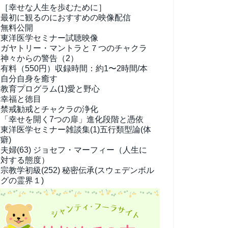
［幸せな人生を歩むために］
最初に観るのにおすすめの映像配信
無料公開
東洋医学セミナー試聴映像
ガヤトリー・マントラと７つのチャクラ
神々からの警告（2）
有料（550円）
収録時間：約1〜2時間/本
自分自身を癒す
教育プログラム(1)
愛と野心
幸福と徳目
禁戒勧戒とチャクラの浄化
「幸せを開く7つの扉」進化段階と憑依
東洋医学セミナー雑談集(1)
五行類型論(体
癖)
夫婦(63)
ジョセフ・マーフィー（人生に
対する態度）
宗教学
初級(252) 秘密伝承(スウェデンボル
グの霊界１)