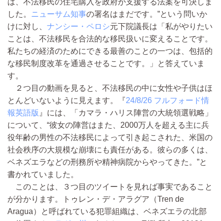
は、不法移民の住宅購入を政府が支援する法案を可決しま
した。
ニューサム知事
の署名はまだです。”という問いか
けに対し、
ナンシー・ペロシ
元下院議長は「私がやりたい
ことは、不法移民を合法的な移民扱いに変えることです。
私たちの経済のためにできる最善のことの一つは、包括的
な移民制度改革を通過させることです。」と答えていま
す。
２つ目の動画を見ると、不法移民の中に女性や子供はほ
とんどいないように見えます。『
24/8/26 フルフォード情
報英語版
』には、「カマラ・ハリス陣営の大統領選戦略」
について、“彼女の陣営はまた、2000万人を超える主に兵
役年齢の男性の不法移民によって引き起こされた、米国の
社会秩序の大規模な崩壊にも責任がある。彼らの多くは、
ベネズエラなどの刑務所や精神病院からやってきた。”と
書かれていました。
このことは、３つ目のツイートを見れば事実であること
が分かります。トゥレン・デ・アラグア（Tren de
Aragua）と呼ばれている犯罪組織は、ベネズエラの北部