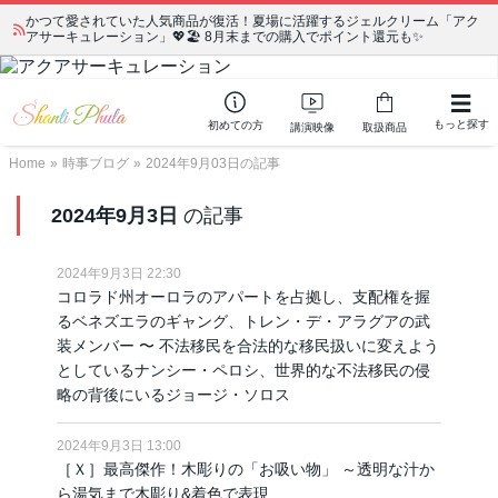
かつて愛されていた人気商品が復活！夏場に活躍するジェルクリーム「アク
アサーキュレーション」💖🏖️ 8月末までの購入でポイント還元も✨
もっと探す
初めての方
講演映像
取扱商品
Home
»
時事ブログ
»
2024年9月03日の記事
2024年9月3日
の記事
2024年9月3日 22:30
コロラド州オーロラのアパートを占拠し、支配権を握
るベネズエラのギャング、トレン・デ・アラグアの武
装メンバー 〜 不法移民を合法的な移民扱いに変えよう
としているナンシー・ペロシ、世界的な不法移民の侵
略の背後にいるジョージ・ソロス
2024年9月3日 13:00
［Ｘ］最高傑作！木彫りの「お吸い物」 ～透明な汁か
ら湯気まで木彫り&着色で表現