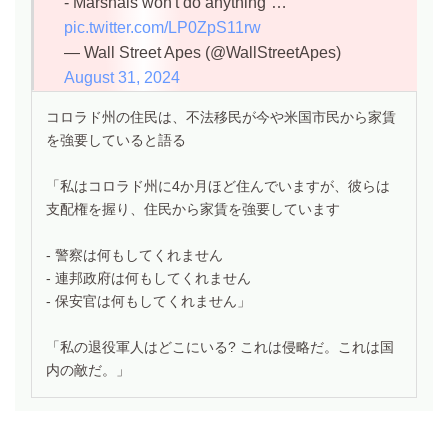
- Marshals won't do anything”…
pic.twitter.com/LP0ZpS11rw
— Wall Street Apes (@WallStreetApes)
August 31, 2024
コロラド州の住民は、不法移民が今や米国市民から家賃
を強要していると語る
「私はコロラド州に4か月ほど住んでいますが、彼らは
支配権を握り、住民から家賃を強要しています
- 警察は何もしてくれません
- 連邦政府は何もしてくれません
- 保安官は何もしてくれません」
「私の退役軍人はどこにいる? これは侵略だ。これは国
内の敵だ。」