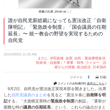
画像の出典: photo-ac
1
2
誰が自民党新総裁になっても憲法改正「自衛
隊明記」「緊急政令制度」「国会議員の任期
延長」〜 統一教会の野望を実現するための
自民党
2024/09/03 11:00 AM
まのじ
,
岸田政権
,
改憲
,
自民・緊急事態条項
,
防衛省・自衛隊
/
＊軍事・戦争
,
ライター・読
者からの情報
,
政治経済
,
日本国内
ツイート
Facebook
印刷
コメントのみ転載OK(
条件はこちら
)
9月2日、自民党が憲法改正実現本部を開きました。出席
した
自民党議員のまとめ
を見ると「憲法９条に
自衛隊を明
記
する」「大規模災害時の
緊急政令制度
の創設」「選挙が
困難な時の
議員の任期延長
」という、これらの論点がまと