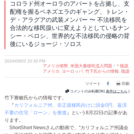
コロラド州オーロラのアパートを占拠し、支
配権を握るベネズエラのギャング、トレン・
デ・アラグアの武装メンバー 〜 不法移民を
合法的な移民扱いに変えようとしているナン
シー・ペロシ、世界的な不法移民の侵略の背
後にいるジョージ・ソロス
2024/09/03 10:30 PM
アメリカ情勢
,
米国大量移民流入問題
/
＊陰謀
,
アメリカ
,
ヨーロッパ
,
竹下氏からの情報
,
陰謀
ツイート
Facebook
印刷
コメントのみ転載OK(
条件はこちら
)
竹下雅敏氏からの情報です。
『
カリフォルニア州、非正規移民向けに頭金0円、返済
不要の住宅「ローン」を推進
』という8月22日の記事があ
ります。
ShortShort Newsさんの動画で、“カリフォルニア州議会