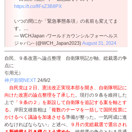
https://t.co/flFsZ3B8PX
いつの間にか「緊急事態条項」の名前も変えてま
す。…
— WCHJapan -ワールドカウンシルフォーヘルス
ジャパン- (@WCH_Japan2023)
August 31, 2024
————————————————————————
自民、９条改憲へ論点整理 自衛隊明記が軸、総裁選の争
点に
引用元）
神戸新聞NEXT
24/9/2
自民党は２日、憲法改正実現本部を開き、自衛隊明記に
向けた改憲の論点整理を了承した
。現行の９条を維持した
上で
「９条の２」を新設して自衛隊を追記する案を軸とす
る
。岸田文雄首相は「
複数のテーマを一括して国民投票に
かけるべく議論を加速させる
準備が整った。一気呵成に進
めなければならない」と述べ、
９月の党総裁選で選出され
る
新総裁も引き継ぐよう求めた
。総裁選の争点となる見通