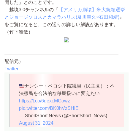
開した」とのことです。
越境3.0チャンネルの『
【アメリカ崩壊】米大統領選挙
とジョージソロスとカマラハリス(及川幸久×石田和靖)
』
をご覧になると、この辺りの詳しい解説があります。
（竹下雅敏）
————————————————————————
配信元）
Twitter
ナンシー・ペロシ下院議員（民主党）：不
法移民を合法的な移民扱いに変えたい
https://t.co/6gexcMGowz
pic.twitter.com/BK0hVzSHiE
— ShortShort News (@ShortShort_News)
August 31, 2024