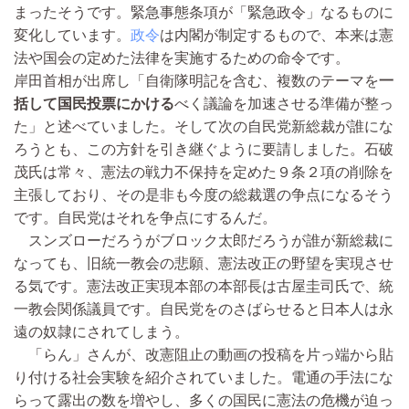
まったそうです。緊急事態条項が「緊急政令」なるものに
変化しています。
政令
は内閣が制定するもので、本来は憲
法や国会の定めた法律を実施するための命令です。
岸田首相が出席し「自衛隊明記を含む、複数のテーマを
一
括して国民投票にかける
べく議論を加速させる準備が整っ
た」と述べていました。そして次の自民党新総裁が誰にな
ろうとも、この方針を引き継ぐように要請しました。石破
茂氏は常々、憲法の戦力不保持を定めた９条２項の削除を
主張しており、その是非も今度の総裁選の争点になるそう
です。自民党はそれを争点にするんだ。
スンズローだろうがブロック太郎だろうが誰が新総裁に
なっても、旧統一教会の悲願、憲法改正の野望を実現させ
る気です。憲法改正実現本部の本部長は古屋圭司氏で、統
一教会関係議員です。自民党をのさばらせると日本人は永
遠の奴隷にされてしまう。
「らん」さんが、改憲阻止の動画の投稿を片っ端から貼
り付ける社会実験を紹介されていました。電通の手法にな
らって露出の数を増やし、多くの国民に憲法の危機が迫っ