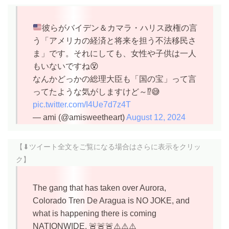
彼らがバイデン＆カマラ・ハリス政権の言
う「アメリカの経済と将来を担う不法移民さ
ま」です。それにしても、女性や子供は一人
もいないですね
😵
なんかどっかの総理大臣も「国の宝」って言
ってたような気がしますけど～⁉️😅
pic.twitter.com/I4Ue7d7z4T
— ami (@amisweetheart)
August 12, 2024
【⬇︎ツイート全文をご覧になる場合は
さらに表示
をクリッ
ク】
The gang that has taken over Aurora,
Colorado Tren De Aragua is NO JOKE, and
what is happening there is coming
NATIONWIDE. 🚨🚨🚨⚠️⚠️⚠️