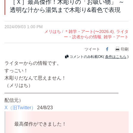
［Ｘ］最高傑作！木彫りの「お吸い物」 ～
透明な汁から湯気まで木彫り&着色で表現
2024/09/03 1:00 PM
メリはち
/
＊雑学・アート(〜2026.4)
,
ライタ
ー・読者からの情報
,
雑学・アート
ツイート
Facebook
印刷
コメントのみ転載OK(
条件はこちら
)
ライターからの情報です。
すっごい！
木彫りだなんて思えません！
（メリはち）
————————————————————————
配信元）
X（旧Twitter）
24/8/23
最高傑作ができました！