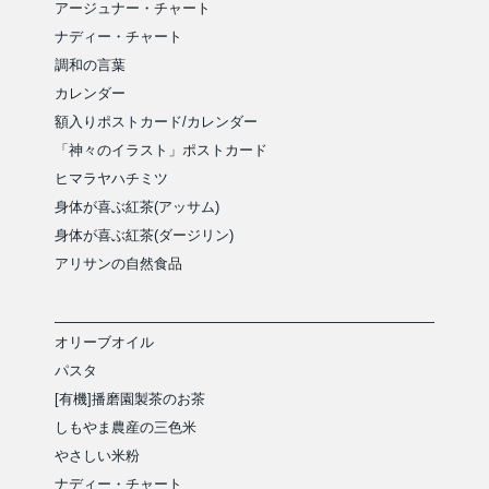
アージュナー・チャート
ナディー・チャート
調和の言葉
カレンダー
額入りポストカード/カレンダー
「神々のイラスト」ポストカード
ヒマラヤハチミツ
身体が喜ぶ紅茶(アッサム)
身体が喜ぶ紅茶(ダージリン)
アリサンの自然食品
オリーブオイル
パスタ
[有機]播磨園製茶のお茶
しもやま農産の三色米
やさしい米粉
ナディー・チャート