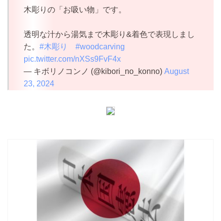
木彫りの「お吸い物」です。
透明な汁から湯気まで木彫り&着色で表現しまし
た。
#木彫り
#woodcarving
pic.twitter.com/nXSs9FvF4x
— キボリノコンノ (@kibori_no_konno)
August
23, 2024