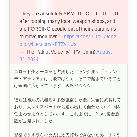
They are absolutely ARMED TO THE TEETH
after robbing many local weapon shops, and
are FORCING people out of their apartments
to move their own…
https://t.co/VBDrdO9ehX
pic.twitter.com/KFTZvt1Usi
— The Patriot Voice (@TPV_John)
August
31, 2024
コロラド州オーロラを占拠したギャング集団「トレン・
デ・アラグア」は冗談ではなく、そこで起きていること
は全国に広がっています。🚨🚨🚨⚠️⚠️⚠️
彼らは地元の武器店を多数強盗した後、完全に武装して
おり、人々をアパートから追い出して自分たちの仲間を
住まわせようとしています。これまでに、2つの複合施
設が占拠されました。
警察でさえ彼らの火力に太刀打ちできないため、手を引