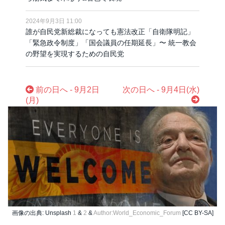
2024年9月3日 11:00
誰が自民党新総裁になっても憲法改正「自衛隊明記」
「緊急政令制度」「国会議員の任期延長」〜 統一教会
の野望を実現するための自民党
前の日へ - 9月2日
次の日へ - 9月4日(水)
(月)
画像の出典: Unsplash
1
&
2
&
Author:World_Economic_Forum
[CC BY-SA]