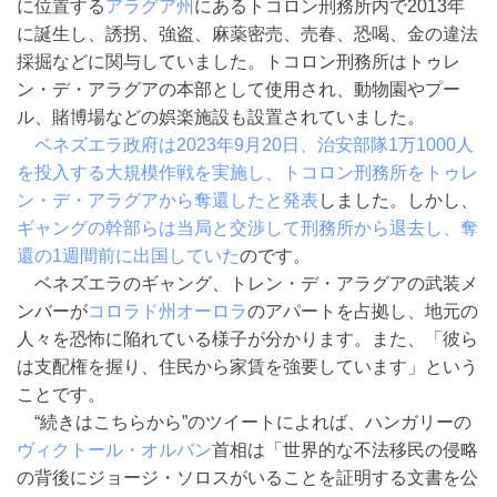
に位置する
アラグア州
にあるトコロン刑務所内で2013年
に誕生し、誘拐、強盗、麻薬密売、売春、恐喝、金の違法
採掘などに関与していました。トコロン刑務所はトゥレ
ン・デ・アラグアの本部として使用され、動物園やプー
ル、賭博場などの娯楽施設も設置されていました。
ベネズエラ政府は2023年9月20日、治安部隊1万1000人
を投入する大規模作戦を実施し、トコロン刑務所をトゥレ
ン・デ・アラグアから奪還したと発表
しました。しかし、
ギャングの幹部らは当局と交渉して刑務所から退去し、奪
還の1週間前に出国していた
のです。
ベネズエラのギャング、トレン・デ・アラグアの武装メ
ンバーが
コロラド州オーロラ
のアパートを占拠し、地元の
人々を恐怖に陥れている様子が分かります。また、「彼ら
は支配権を握り、住民から家賃を強要しています」という
ことです。
“続きはこちらから”のツイートによれば、ハンガリーの
ヴィクトール・オルバン
首相は「世界的な不法移民の侵略
の背後にジョージ・ソロスがいることを証明する文書を公