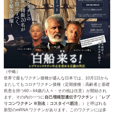
（中略）
世界で最もワクチン接種が盛んな日本では、10月1日から
またしてもコロナワクチン接種（定期接種：高齢者と基礎
疾患を持つ60～64歳の人々・その他は任意）が開始され
ます。その内の一つに
自己増殖型遺伝子ワクチン
（「
レプ
リコンワクチン ※別名：コスタイベ筋注
」）と呼ばれる
新型のmRNA ワクチンがあります。このワクチンには多