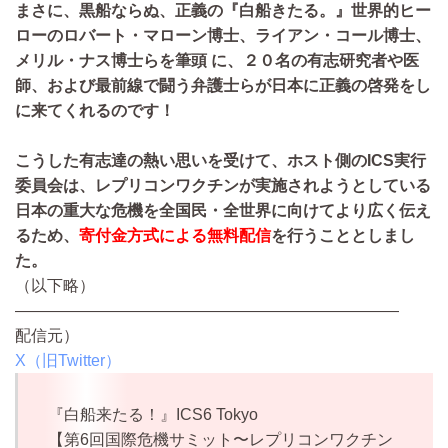
まさに、黒船ならぬ、正義の『白船きたる。』世界的ヒー
ローのロバート・マローン博士、ライアン・コール博士、
メリル・ナス博士らを筆頭 に、２０名の有志研究者や医
師、および最前線で闘う弁護士らが日本に正義の啓発をし
に来てくれるのです！
こうした有志達の熱い思いを受けて、ホスト側のICS実行
委員会は、レプリコンワクチンが実施されようとしている
日本の重大な危機を全国民・全世界に向けてより広く伝え
るため、
寄付金方式による無料配信
を行うこととしまし
た。
（以下略）
————————————————————————
配信元）
X（旧Twitter）
『白船来たる！』ICS6 Tokyo
【第6回国際危機サミット〜レプリコンワクチン