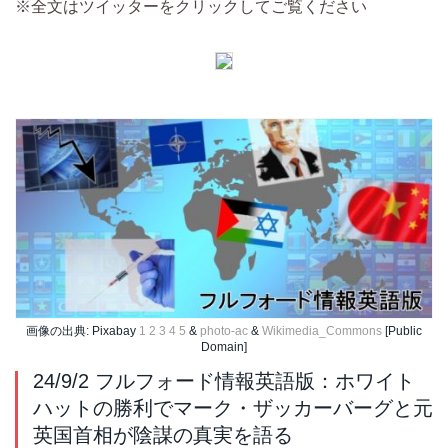
※全文はツイッターをクリックしてご覧ください
画像の出典: Pixabay
1
2
3
4
5
&
photo-ac
&
Wikimedia_Commons
[Public
Domain]
24/9/2 フルフォード情報英語版：ホワイト
ハットの勝利でマーク・ザッカーバーグと元
英国首相が陰謀の真実を語る