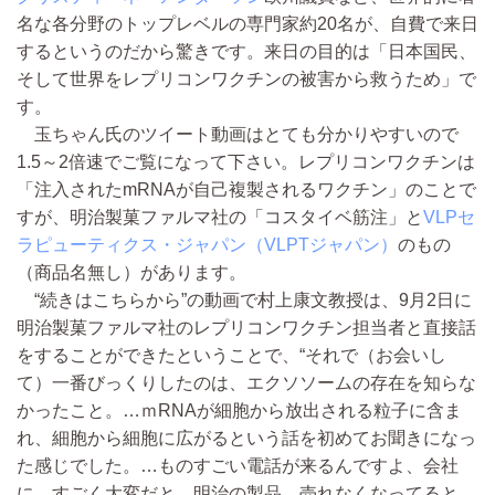
名な各分野のトップレベルの専門家約20名が、自費で来日
するというのだから驚きです。来日の目的は「日本国民、
そして世界をレプリコンワクチンの被害から救うため」で
す。
玉ちゃん氏のツイート動画はとても分かりやすいので
1.5～2倍速でご覧になって下さい。レプリコンワクチンは
「注入されたmRNAが自己複製されるワクチン」のことで
すが、明治製菓ファルマ社の「コスタイベ筋注」と
VLPセ
ラピューティクス・ジャパン（VLPTジャパン）
のもの
（商品名無し）があります。
“続きはこちらから”の動画で村上康文教授は、9月2日に
明治製菓ファルマ社のレプリコンワクチン担当者と直接話
をすることができたということで、“それで（お会いし
て）一番びっくりしたのは、エクソソームの存在を知らな
かったこと。…ｍRNAが細胞から放出される粒子に含ま
れ、細胞から細胞に広がるという話を初めてお聞きになっ
た感じでした。…ものすごい電話が来るんですよ、会社
に。すごく大変だと。明治の製品、売れなくなってると。