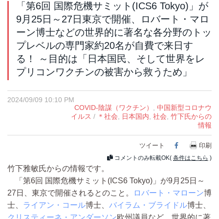
「第6回 国際危機サミット(ICS6 Tokyo)」が
9月25日～27日東京で開催、ロバート・マロ
ーン博士などの世界的に著名な各分野のトッ
プレベルの専門家約20名が自費で来日す
る！ ～目的は「日本国民、そして世界をレ
プリコンワクチンの被害から救うため」
2024/09/09 10:10 PM
COVID-陰謀（ワクチン）
,
中国新型コロナウ
イルス
/
＊社会
,
日本国内
,
社会
,
竹下氏からの
情報
ツイート
Facebook
印刷
コメントのみ転載OK(
条件はこちら
)
竹下雅敏氏からの情報です。
「第6回 国際危機サミット(ICS6 Tokyo)」が9月25日～
27日、東京で開催されるとのこと。
ロバート・マローン
博
士、
ライアン・コール
博士、
バイラム・ブライドル
博士、
クリスティーネ・アンダーソン
欧州議員など、世界的に著