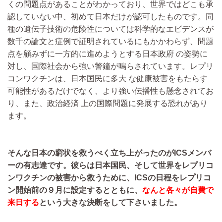
くの問題点があることがわかっており、世界ではどこも承
認していない中、初めて日本だけが認可したものです。同
種の遺伝子技術の危険性については科学的なエビデンスが
数千の論文と症例で証明されているにもかかわらず、問題
点を顧みずに一方的に進めようとする日本政府 の姿勢に
対し、国際社会から強い警鐘が鳴らされています。レプリ
コンワクチンは、日本国民に多大 な健康被害をもたらす
可能性があるだけでなく、より強い伝播性も懸念されてお
り、また、政治経済 上の国際問題に発展する恐れがあり
ます。
そんな日本の窮状を救うべく立ち上がったのがICSメンバ
ーの有志達です。彼らは日本国民、そして世界をレプリコ
ンワクチンの被害から救うために、ICSの日程をレプリコ
ン開始前の９月に設定するとともに、
なんと各々が自費で
来日する
という大きな決断をして下さいました。