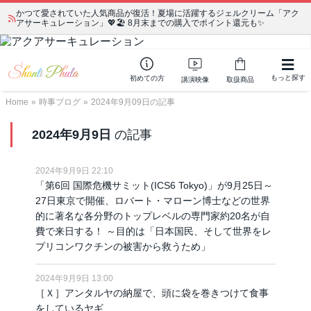
かつて愛されていた人気商品が復活！夏場に活躍するジェルクリーム「アク
アサーキュレーション」💖🏖️ 8月末までの購入でポイント還元も✨
もっと探す
初めての方
講演映像
取扱商品
Home
»
時事ブログ
»
2024年9月09日の記事
2024年9月9日
の記事
2024年9月9日 22:10
「第6回 国際危機サミット(ICS6 Tokyo)」が9月25日～
27日東京で開催、ロバート・マローン博士などの世界
的に著名な各分野のトップレベルの専門家約20名が自
費で来日する！ ～目的は「日本国民、そして世界をレ
プリコンワクチンの被害から救うため」
2024年9月9日 13:00
［Ｘ］アンタルヤの納屋で、頭に袋を巻きつけて食事
をしているヤギ