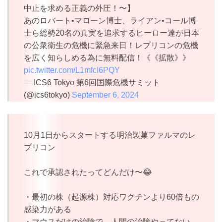
中止を求める正義の外圧！〜】
あのロバート•マローン博士、ライアン•コール博
士ら総勢20名の真実を追求するヒーロー達が日本
の公衆衛生の危機に緊急来日！レプリコンの危機
を広く知らしめる為に無料配信！《《拡散》》
pic.twitter.com/L1mfcI6PQY
— ICS6 Tokyo 第6回国際危機サミット
(@ics6tokyo)
September 6, 2024
10月1日からスタートする明治製菓ファルマのレ
プリコン
これで承認されたってどんだけ〜😂
・最初の株（起源株）対応ワクチンより60倍もの
感染力がある
・マウスだけの治験で、人間の治験やってない