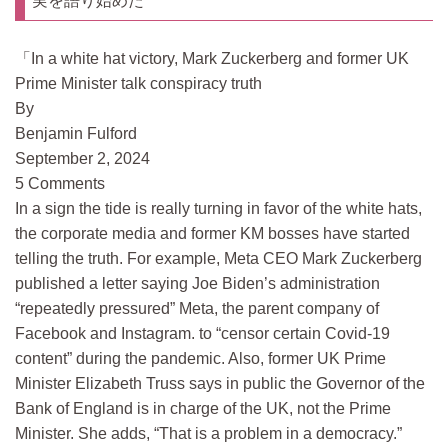
実を語り始めた
In a white hat victory, Mark Zuckerberg and former UK
Prime Minister talk conspiracy truth
By
Benjamin Fulford
September 2, 2024
5 Comments
In a sign the tide is really turning in favor of the white hats,
the corporate media and former KM bosses have started
telling the truth. For example, Meta CEO Mark Zuckerberg
published a letter saying Joe Biden’s administration
“repeatedly pressured” Meta, the parent company of
Facebook and Instagram. to “censor certain Covid-19
content” during the pandemic. Also, former UK Prime
Minister Elizabeth Truss says in public the Governor of the
Bank of England is in charge of the UK, not the Prime
Minister. She adds, “That is a problem in a democracy.”