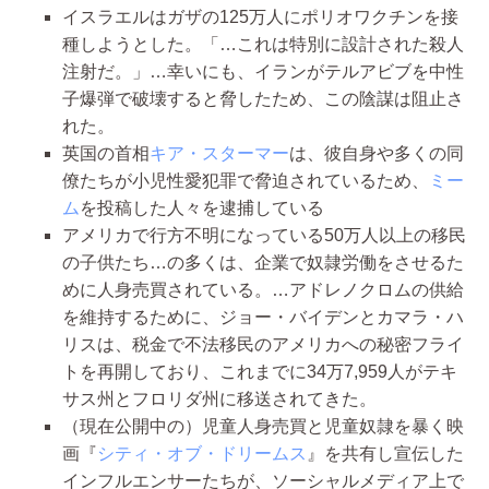
イスラエルはガザの125万人にポリオワクチンを接
種しようとした。「…これは特別に設計された殺人
注射だ。」…幸いにも、イランがテルアビブを中性
子爆弾で破壊すると脅したため、この陰謀は阻止さ
れた。
英国の首相
キア・スターマー
は、彼自身や多くの同
僚たちが小児性愛犯罪で脅迫されているため、
ミー
ム
を投稿した人々を逮捕している
アメリカで行方不明になっている50万人以上の移民
の子供たち…の多くは、企業で奴隷労働をさせるた
めに人身売買されている。…アドレノクロムの供給
を維持するために、ジョー・バイデンとカマラ・ハ
リスは、税金で不法移民のアメリカへの秘密フライ
トを再開しており、これまでに34万7,959人がテキ
サス州とフロリダ州に移送されてきた。
（現在公開中の）児童人身売買と児童奴隷を暴く映
画『
シティ・オブ・ドリームス
』を共有し宣伝した
インフルエンサーたちが、ソーシャルメディア上で