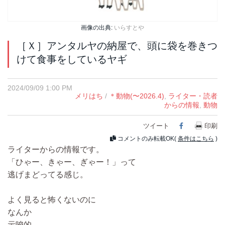
画像の出典:
いらすとや
［Ｘ］アンタルヤの納屋で、頭に袋を巻きつ
けて食事をしているヤギ
2024/09/09 1:00 PM
メリはち
/
＊動物(〜2026.4)
,
ライター・読者
からの情報
,
動物
ツイート
Facebook
印刷
コメントのみ転載OK(
条件はこちら
)
ライターからの情報です。
「ひゃー、きゃー、ぎゃー！」って
逃げまどってる感じ。
よく見ると怖くないのに
なんか
示唆的。