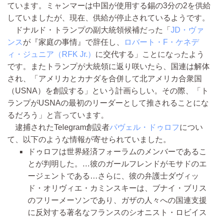
ています。ミャンマーは中国が使用する錫の3分の2を供給
していましたが、現在、供給が停止されているようです。
ドナルド・トランプの副大統領候補だった「
JD・ヴァ
ンス
が『家庭の事情』で辞任し、
ロバート・F・ケネデ
ィ・ジュニア（RFK Jr.）
に交代する」ことになったよう
です。またトランプが大統領に返り咲いたら、国連は解体
され、「アメリカとカナダを合併して北アメリカ合衆国
（USNA）を創設する」という計画らしい。その際、「ト
ランプがUSNAの最初のリーダーとして推されることにな
るだろう」と言っています。
逮捕されたTelegram創設者
パヴェル・ドゥロフ
につい
て、以下のような情報が寄せられていました。
ドゥロフは世界経済フォーラムのメンバーであるこ
とが判明した。…彼のガールフレンドがモサドのエ
ージェントである…さらに、彼の弁護士ダヴィッ
ド・オリヴィエ・カミンスキーは、ブナイ・ブリス
のフリーメーソンであり、ガザの人々への国連支援
に反対する著名なフランスのシオニスト・ロビイス