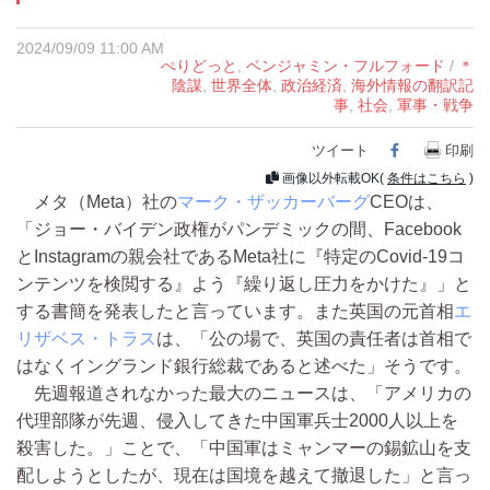
2024/09/09 11:00 AM
ぺりどっと
,
ベンジャミン・フルフォード
/
＊
陰謀
,
世界全体
,
政治経済
,
海外情報の翻訳記
事
,
社会
,
軍事・戦争
ツイート
Facebook
印刷
画像以外転載OK(
条件はこちら
)
メタ（Meta）社の
マーク・ザッカーバーグ
CEOは、
「ジョー・バイデン政権がパンデミックの間、Facebook
とInstagramの親会社であるMeta社に『特定のCovid-19コ
ンテンツを検閲する』よう『繰り返し圧力をかけた』」と
する書簡を発表したと言っています。また英国の元首相
エ
リザベス・トラス
は、「公の場で、英国の責任者は首相で
はなくイングランド銀行総裁であると述べた」そうです。
先週報道されなかった最大のニュースは、「アメリカの
代理部隊が先週、侵入してきた中国軍兵士2000人以上を
殺害した。」ことで、「中国軍はミャンマーの錫鉱山を支
配しようとしたが、現在は国境を越えて撤退した」と言っ