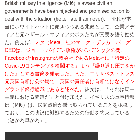
British military intelligence (MI6) is aware civilian
governments have been hijacked and promised action to
deal with the situation (better late than never).
流れが本
当にホワイトハットに傾きつつある兆候として、企業メデ
ィアと元ハザール・マフィアのボスたちが真実を語り始め
た。例えば、
メタ（Meta）社のマーク・ザッカーバーグ
CEOは、ジョー・バイデン政権がパンデミックの間、
FacebookとInstagramの親会社であるMeta社に『特定の
Covid-19コンテンツを検閲する』よう『繰り返し圧力をか
けた』とする書簡を発表した。また、エリザベス・トラス
元英国首相は公の場で、英国の責任者は首相ではなくイン
グランド銀行総裁であると述べた。
彼女は、「それは民主
主義における問題だ」と付け加えた。イギリスの軍事情報
部（MI6）は、民間政府が乗っ取られていることを認識し
ており、この状況に対処するための行動を約束している
（遅かれ早かれ）。