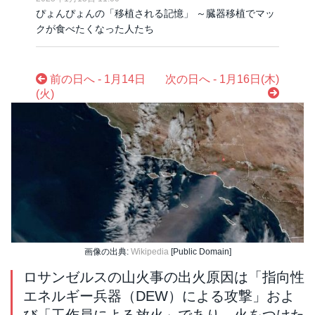
ぴょんぴょんの「移植される記憶」 ～臓器移植でマッ
クが食べたくなった人たち
前の日へ - 1月14日
次の日へ - 1月16日(木)
(火)
画像の出典:
Wikipedia
[Public Domain]
ロサンゼルスの山火事の出火原因は「指向性
エネルギー兵器（DEW）による攻撃」およ