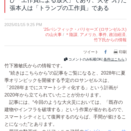
び「工作員による放火」であり、火をつけた
張本人は「トランプの工作員」である
2025/01/15 9:25 PM
'25パシフィック・パリセーズ (ロサンゼルス)
の山火事
/
＊陰謀
,
アメリカ
,
事件
,
政治経済
,
竹下氏からの情報
ツイート
Facebook
印刷
コメントのみ転載OK(
条件はこちら
)
竹下雅敏氏からの情報です。
“続きはこちらから”の記事をご覧になると、2028年に夏
季オリンピックを開催する予定のロサンゼルスは、
「2028年までにスマートシティ化する」という計画が
2020年から立てられていたことが分かります。
記事には、“今回のような大火災においては、「既存の
建物やインフラを破壊する」という作業が省かれるので、
スマートシティとして復興するのならば、手間が省けるこ
とになった”とあります。