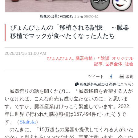
画像の出典: Pixabay
1
2
&
photo-ac
ぴょんぴょんの「移植される記憶」 ～臓器
移植でマックが食べたくなった人たち
2025/01/15 11:00 AM
ぴょんぴょん
,
臓器移植
/
＊陰謀
,
オリジナル
記事
,
世界全体
,
社会
ツイート
Facebook
印刷
画像以外転載OK(
条件はこちら
)
臓器狩りの話を聞くたびに、「臓器移植を希望する人が
いなければ、こんな商売も成り立たないのに」と思いま
す。ですが、臓器産業はけっこう繁盛しています。2022
年に世界で行われた臓器移植は157,494件だったそうで
す。（
Statista
）
のんきに、「15万超もの臓器を提供してくれる人がいた
のか」と思えたらいいのですが、実態は違います。今この