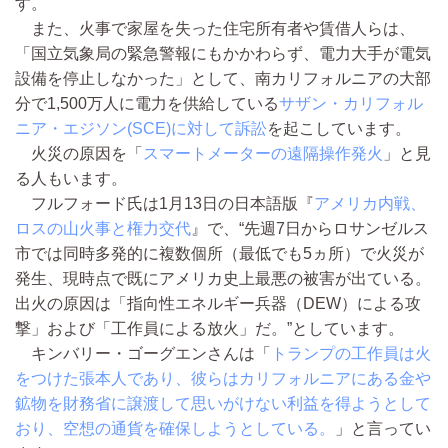
す。
また、火事で家屋を失った住宅所有者や賃借人らは、
「国立気象局の緊急警報にもかかわらず、電力大手が電気
設備を停止しなかった」として、南カリフォルニアの大部
分で1,500万人に電力を供給している
サザン・カリフォル
ニア・エジソン(SCE)に対して訴訟
を起こしています。
火災の原因を「
スマートメーターの遠隔操作発火
」と見
る人もいます。
フルフォード氏は1月13日の日本語版『
アメリカ内戦、
ロスの山火事と権力交代
』で、“先週7日からロサンゼルス
市では同時多発的に複数個所（最低でも5ヵ所）で火災が
発生、現時点で既にアメリカ史上最悪の被害が出ている。
出火の原因は「指向性エネルギー兵器（DEW）による攻
撃」および「工作員による放火」だ。”としています。
キンバリー・ゴーグエンさんは「
トランプの工作員は火
をつけた張本人であり、彼らはカリフォルニアにある金や
鉱物を財務省に譲渡して思いがけない利益を得ようとして
おり、空想の通貨を確保しようとしている。
」と言ってい