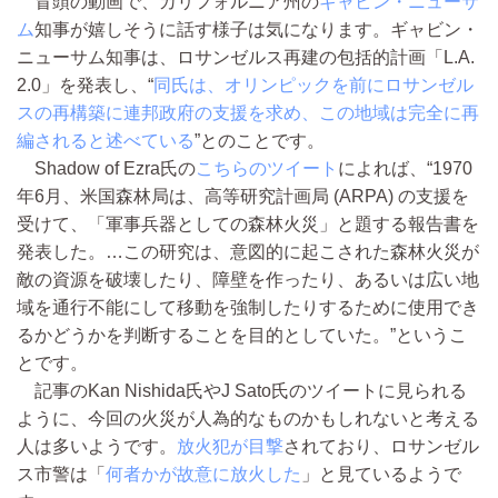
冒頭の動画で、カリフォルニア州の
ギャビン・ニューサ
ム
知事が嬉しそうに話す様子は気になります。ギャビン・
ニューサム知事は、ロサンゼルス再建の包括的計画「L.A.
2.0」を発表し、“
同氏は、オリンピックを前にロサンゼル
スの再構築に連邦政府の支援を求め、この地域は完全に再
編されると述べている
”とのことです。
Shadow of Ezra氏の
こちらのツイート
によれば、“1970
年6月、米国森林局は、高等研究計画局 (ARPA) の支援を
受けて、「軍事兵器としての森林火災」と題する報告書を
発表した。…この研究は、意図的に起こされた森林火災が
敵の資源を破壊したり、障壁を作ったり、あるいは広い地
域を通行不能にして移動を強制したりするために使用でき
るかどうかを判断することを目的としていた。”というこ
とです。
記事のKan Nishida氏やJ Sato氏のツイートに見られる
ように、今回の火災が人為的なものかもしれないと考える
人は多いようです。
放火犯が目撃
されており、ロサンゼル
ス市警は「
何者かが故意に放火した
」と見ているようで